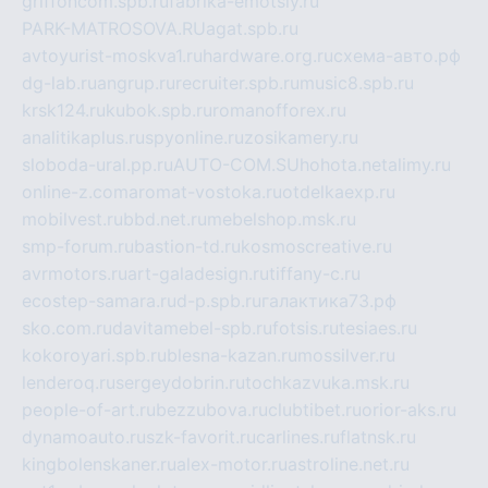
griffoncom.spb.ru
fabrika-emotsiy.ru
PARK-MATROSOVA.RU
agat.spb.ru
avtoyurist-moskva1.ru
hardware.org.ru
схема-авто.рф
dg-lab.ru
angrup.ru
recruiter.spb.ru
music8.spb.ru
krsk124.ru
kubok.spb.ru
romanofforex.ru
analitikaplus.ru
spyonline.ru
zosikamery.ru
sloboda-ural.pp.ru
AUTO-COM.SU
hohota.net
alimy.ru
online-z.com
aromat-vostoka.ru
otdelkaexp.ru
mobilvest.ru
bbd.net.ru
mebelshop.msk.ru
smp-forum.ru
bastion-td.ru
kosmoscreative.ru
avrmotors.ru
art-galadesign.ru
tiffany-c.ru
ecostep-samara.ru
d-p.spb.ru
галактика73.рф
sko.com.ru
davitamebel-spb.ru
fotsis.ru
tesiaes.ru
kokoroyari.spb.ru
blesna-kazan.ru
mossilver.ru
lenderoq.ru
sergeydobrin.ru
tochkazvuka.msk.ru
people-of-art.ru
bezzubova.ru
clubtibet.ru
orior-aks.ru
dynamoauto.ru
szk-favorit.ru
carlines.ru
flatnsk.ru
kingbolenskaner.ru
alex-motor.ru
astroline.net.ru