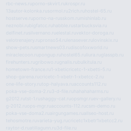
rbc-news.ru
porno-skvirt.ru
krospr.ru
13autor-kolonka.ru
sormol.ru
2rich.ru
hostel-65.ru
hostserve.ru
porno-na-russkom.ru
mishinlab.ru
neznobi.ru
bigfatcc.ru
habble.ru
starbucksvia.ru
delfinet.ru
silvernano.ru
elestal.ru
vektor-doroga.ru
velotrenajery.ru
pronso54.ru
lenasever.ru
lovinskix.ru
show-pets.ru
smartnews03.ru
discofoxworld.ru
miraclecoon.ru
pongup.ru
hostel65.ru
liura.ru
glasspb.ru
firehunters.ru
gribowo.ru
gnalis.ru
bulkitula.ru
hometown-france.ru
1-xbeticricetc-1-xbetti-5.ru
shop-garena.ru
cricetc-1-xbetr-1-xbetcc-2.ru
one-life-story.ru
top-halyava.ru
accounts112.ru
poka-vse-doma-2.ru
3-d-file.ru
hahahaharms.ru
g2012.ru
tst-1.ru
shaggy-cat.ru
opsmgr.ru
ev-gallery.ru
g-2012.ru
ops-mgr.ru
accounts-112.ru
csm-demo.ru
poka-vse-doma2.ru
airgungames.ru
allseo-host.ru
tehosmotre.ru
varieta-yug.ru
cricetc1xbetr1xbetcc2.ru
raytor-d.ru
atillagunn.ru
3d-file.ru