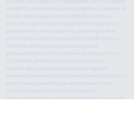
act1.spb.ru
polyglot.com.ru
gidlipetsk.ru
ooo-driada.ru
detsad125.ru
mir-zdoroviya.ru
bruslanovo.ru
siterem.ru
council.spb.ru
лодкипатриот.рф
kafekolizey.ru
iclub.net.ru
gazon-easy.ru
sugarepilekb.ru
grinox.ru
pylesostineco.ru
msts-ozarenie.ru
kameryjooan.ru
artemovskij.ru
dopler.spb.ru
aid70.ru
metall-perm.ru
ndm.msk.ru
ratingzooshop.ru
apiaccess.ru
globalautotrade.info
bezverhovskoe.ru
drsschool.ru
ZOOSMART.SPB.RU
dalakony.ru
medikijob.ru
remontt.spb.ru
photostudia.spb.ru
myragon.ru
terramia.ru
academy62.ru
gardengallereya.ru
rti.com.ru
artem-news.ru
biserinca.ru
krasnodarkurort.com
imshowtv.ru
mebel-v-tule.ru
mobtopik.ru
pcsecurity.net.ru
tool-sib.ru
multimetrunit.ru
sp-tour.ru
fan-cs.ru
santeh-russia.ru
symbian9.net.ru
DSHAIR.RU
tmmotors.spb.ru
xjocuricopii.com
musavtomat.msk.ru
obustrojdom.ru
sovetcik.ru
ybaranovskaya.ru
ppknews.ru
cult-alshei.ru
JAPANRUSSIA.RU