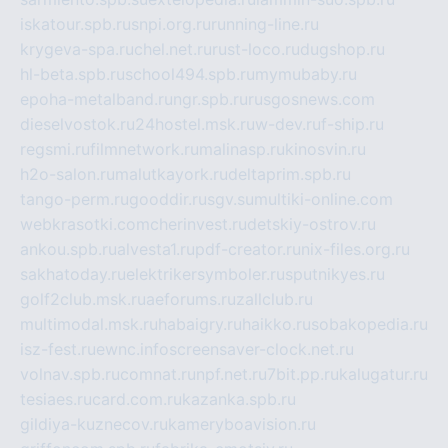
iskatour.spb.ru
snpi.org.ru
running-line.ru
krygeva-spa.ru
chel.net.ru
rust-loco.ru
dugshop.ru
hl-beta.spb.ru
school494.spb.ru
mymubaby.ru
epoha-metalband.ru
ngr.spb.ru
rusgosnews.com
dieselvostok.ru
24hostel.msk.ru
w-dev.ru
f-ship.ru
regsmi.ru
filmnetwork.ru
malinasp.ru
kinosvin.ru
h2o-salon.ru
malutkayork.ru
deltaprim.spb.ru
tango-perm.ru
gooddir.ru
sgv.su
multiki-online.com
webkrasotki.com
cherinvest.ru
detskiy-ostrov.ru
ankou.spb.ru
alvesta1.ru
pdf-creator.ru
nix-files.org.ru
sakhatoday.ru
elektrikersymboler.ru
sputnikyes.ru
golf2club.msk.ru
aeforums.ru
zallclub.ru
multimodal.msk.ru
habaigry.ru
haikko.ru
sobakopedia.ru
isz-fest.ru
ewnc.info
screensaver-clock.net.ru
volnav.spb.ru
comnat.ru
npf.net.ru
7bit.pp.ru
kalugatur.ru
tesiaes.ru
card.com.ru
kazanka.spb.ru
gildiya-kuznecov.ru
kameryboavision.ru