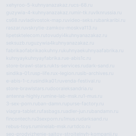
xehyroo-5-kuhnyanazakaz.ru
cs-68.ru
guzywia-4-kuhnyanazakaz.ru
mir-tk.ru
vlknrussia.ru
cs68.ru
vladivostok-map.ru
video-seks.ru
bankaribi.ru
raszar.ru
vskrytie-zamkov-moskva113.ru
lipetsktelecom.ru
tovudyi4kuhnyanazakaz.ru
seksuzb.ru
guzywia4kuhnyanazakaz.ru
fabrikaofabrikaokuhny.ru
kuhnyaekuhnyaafabrika.ru
kuhnyaykuhnyayfabrika.ru
e-abis1c.ru
store-brawl-stars.ru
kts-services.ru
dark-sand.ru
sindika-01.ru
sp-life.ru
x-legion.ru
sib-archives.ru
e-abis-1-c.ru
sindika01.ru
venda-festival.ru
store-brawlstars.ru
dooraleksandria.ru
antenna-highly.ru
mine-lab-msk.ru
1-mus.ru
3-sex-porn.ru
ban-damn.ru
purse-factory.ru
viagra-tablet.ru
fasbags.ru
adler-jun.ru
bandamn.ru
fincontech.ru
3sexporn.ru
1mus.ru
darksand.ru
rebus-toys.ru
minelab-msk.ru
rtdco.ru
seo-prodvizhenie-sajtov-stroitelnyh-kompanij.ru