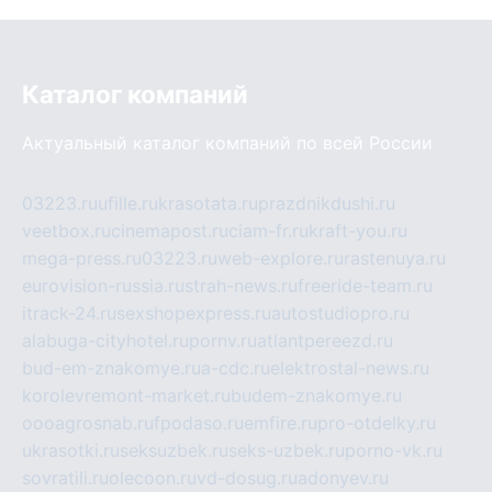
Каталог компаний
Актуальный каталог компаний по всей России
03223.ru
ufille.ru
krasotata.ru
prazdnikdushi.ru
veetbox.ru
cinemapost.ru
ciam-fr.ru
kraft-you.ru
mega-press.ru
03223.ru
web-explore.ru
rastenuya.ru
eurovision-russia.ru
strah-news.ru
freeride-team.ru
itrack-24.ru
sexshopexpress.ru
autostudiopro.ru
alabuga-cityhotel.ru
pornv.ru
atlantpereezd.ru
bud-em-znakomye.ru
a-cdc.ru
elektrostal-news.ru
korolevremont-market.ru
budem-znakomye.ru
oooagrosnab.ru
fpodaso.ru
emfire.ru
pro-otdelky.ru
ukrasotki.ru
seksuzbek.ru
seks-uzbek.ru
porno-vk.ru
sovratili.ru
olecoon.ru
vd-dosug.ru
adonyev.ru