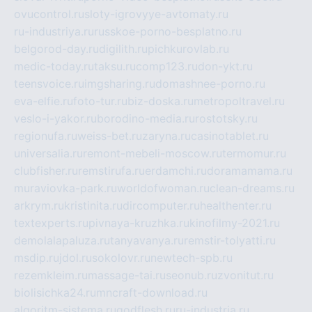
ovucontrol.ru
sloty-igrovyye-avtomaty.ru
ru-industriya.ru
russkoe-porno-besplatno.ru
belgorod-day.ru
digilith.ru
pichkurovlab.ru
medic-today.ru
taksu.ru
comp123.ru
don-ykt.ru
teensvoice.ru
imgsharing.ru
domashnee-porno.ru
eva-elfie.ru
foto-tur.ru
biz-doska.ru
metropoltravel.ru
veslo-i-yakor.ru
borodino-media.ru
rostotsky.ru
regionufa.ru
weiss-bet.ru
zaryna.ru
casinotablet.ru
universalia.ru
remont-mebeli-moscow.ru
termomur.ru
clubfisher.ru
remstirufa.ru
erdamchi.ru
doramamama.ru
muraviovka-park.ru
worldofwoman.ru
clean-dreams.ru
arkrym.ru
kristinita.ru
dircomputer.ru
healthenter.ru
textexperts.ru
pivnaya-kruzhka.ru
kinofilmy-2021.ru
demolalapaluza.ru
tanyavanya.ru
remstir-tolyatti.ru
msdip.ru
jdol.ru
sokolovr.ru
newtech-spb.ru
rezemkleim.ru
massage-tai.ru
seonub.ru
zvonitut.ru
biolisichka24.ru
mncraft-download.ru
algoritm-sistema.ru
godflesh.ru
ru-industria.ru