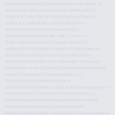
1xbeticricetc1xbetti5.ru
uafoot-statti.ru
e-abis1c.ru
store-brawl-stars.ru
kts-services.ru
dark-sand.ru
sindika-01.ru
sp-life.ru
x-legion.ru
sib-archives.ru
e-abis-1-c.ru
sindika01.ru
venda-festival.ru
store-brawlstars.ru
dooraleksandria.ru
antenna-highly.ru
mine-lab-msk.ru
1-mus.ru
3-sex-porn.ru
ban-damn.ru
purse-factory.ru
viagra-tablet.ru
fasbags.ru
adler-jun.ru
bandamn.ru
fincontech.ru
3sexporn.ru
1mus.ru
darksand.ru
rebus-toys.ru
minelab-msk.ru
alabuga-cityhotel.ru
medsprawo-4-ka.ru
2864420.ru
blagodarenie-spb.ru
zajmy24.ru
tovudyi-4-kuhnyanazakaz.ru
brazzerscom.ru
medsprawo4ka.ru
xehyroo5kuhnyanazakaz.ru
fabrikayfabrikaefabrika.ru
vskrytie-zamkov-moskva-113.ru
biletnadom.ru
zed-online.ru
pimchax.ru
brazzers-hd.ru
z-host.ru
kitubeu2kuhnyanazakaz.ru
naperekate.ru
kuhnyaofabrikaufabrik.ru
kitubeu-2-kuhnyanazakaz.ru