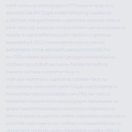
card-voice.ru
rulonnyygazon177.ru
snow-guard.ru
domizbrusa-9x12spb.ru
demaholding.ru
aalse.ru
a380club.ru
argentinamia.ru
perkoka.ru
movie-one.ru
perk-oka.ru
g-octopus.ru
sibarchives.ru
andreislyusar.ru
naruto-x.ru
pursefactory.ru
tor-lyubov-i-grom.ru
spayderhed-2022.ru
movieone.ru
evro-dez.ru
webamator.ru
ma-absolut1.ru
avtopomosch27.ru
nv-750.ru
news-plain.ru
nertansaga.ru
delanalad.ru
dizfiles.ru
youtubefree.ru
aria-family.ru
roadli.ru
planeta-samara.ru
mysmartbuy.ru
matrasy-kemerovo.ru
ashanet.ru
trade-farm.ru
dotcustoms.ru
domizbrusa9x12spb.ru
autodamp.ru
narasimha.ru
djcommodities.ru
nv750.ru
x-ton.ru
newsplain.ru
cardvoice.ru
modopaper.ru
manunae.ru
gbget.ru
alfeihavsalnassr.ru
madoma.ru
tajuncos.ru
petrovkasports.ru
porno-online-besplatno.ru
splclub.ru
york-life.ru
doroga-expo.ru
ribery.ru
cleanmedicine.ru
slovar-ivrit.ru
porno-video-besplatno.ru
seks-365.ru