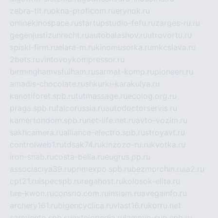
zebra-tlt.ru
okna-proficom.ru
erynok.ru
onlinekinospace.ru
startupstudio-fefu.ru
zarges-ru.ru
gegenjustizunrecht.ru
autobalashov.ru
utrovortu.ru
spiski-firm.ru
elara-m.ru
kinomusorka.ru
mkcslava.ru
2bets.ru
vintovoykompressor.ru
birminghamvsfulham.ru
sarmat-komp.ru
pioneeri.ru
amadis-chocolate.ru
shkurki-karakulya.ru
kanotiforet.spb.ru
tutmassage.ru
ecolog.org.ru
praga.spb.ru
falcorussia.ru
autodoctorservis.ru
kamertondom.spb.ru
net-life.net.ru
avto-vozim.ru
sakhcamera.ru
alliance-electro.spb.ru
stroyavt.ru
controlweb1.ru
tdsak74.ru
kinzozo-ru.ru
kvotka.ru
iron-snab.ru
costa-bella.ru
eugrus.pp.ru
associaciya39.ru
primexpo.spb.ru
bezmorchin.ru
ia2.ru
cpt21.ru
ispecspb.ru
regahost.ru
kolosok-elita.ru
tae-kwon.ru
consrio.com.ru
insiam.ru
avegainfo.ru
archery161.ru
bigencyclica.ru
vlast16.ru
korru.net
sarmiento.spb.su
extelopedia.ru
lammin-suo.spb.ru