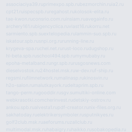
associaciya39.ru
primexpo.spb.ru
bezmorchin.ru
ia2.ru
cpt21.ru
ispecspb.ru
regahost.ru
kolosok-elita.ru
tae-kwon.ru
consrio.com.ru
insiam.ru
avegainfo.ru
archery161.ru
bigencyclica.ru
vlast16.ru
korru.net
sarmiento.spb.su
extelopedia.ru
lammin-suo.spb.ru
iskatour.spb.ru
snpi.org.ru
running-line.ru
krygeva-spa.ru
chel.net.ru
rust-loco.ru
dugshop.ru
hl-beta.spb.ru
school494.spb.ru
mymubaby.ru
epoha-metalband.ru
ngr.spb.ru
rusgosnews.com
dieselvostok.ru
24hostel.msk.ru
w-dev.ru
f-ship.ru
regsmi.ru
filmnetwork.ru
malinasp.ru
kinosvin.ru
h2o-salon.ru
malutkayork.ru
deltaprim.spb.ru
tango-perm.ru
gooddir.ru
sgv.su
multiki-online.com
webkrasotki.com
cherinvest.ru
detskiy-ostrov.ru
ankou.spb.ru
alvesta1.ru
pdf-creator.ru
nix-files.org.ru
sakhatoday.ru
elektrikersymboler.ru
sputnikyes.ru
golf2club.msk.ru
aeforums.ru
zallclub.ru
multimodal.msk.ru
habaigry.ru
haikko.ru
sobakopedia.ru