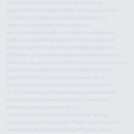
3-sex-porn.ru
ban-damn.ru
purse-factory.ru
viagra-tablet.ru
fasbags.ru
adler-jun.ru
bandamn.ru
fincontech.ru
3sexporn.ru
1mus.ru
darksand.ru
rebus-toys.ru
minelab-msk.ru
rtdco.ru
seo-prodvizhenie-sajtov-stroitelnyh-kompanij.ru
card-voice.ru
rulonnyygazon177.ru
snow-guard.ru
domizbrusa-9x12spb.ru
demaholding.ru
aalse.ru
a380club.ru
argentinamia.ru
perkoka.ru
movie-one.ru
perk-oka.ru
g-octopus.ru
sibarchives.ru
andreislyusar.ru
naruto-x.ru
pursefactory.ru
tor-lyubov-i-grom.ru
spayderhed-2022.ru
movieone.ru
evro-dez.ru
webamator.ru
ma-absolut1.ru
avtopomosch27.ru
nv-750.ru
news-plain.ru
nertansaga.ru
delanalad.ru
dizfiles.ru
youtubefree.ru
aria-family.ru
roadli.ru
planeta-samara.ru
mysmartbuy.ru
matrasy-kemerovo.ru
ashanet.ru
trade-farm.ru
dotcustoms.ru
domizbrusa9x12spb.ru
autodamp.ru
narasimha.ru
djcommodities.ru
nv750.ru
x-ton.ru