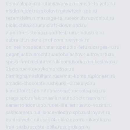
demolalapaluza.ru
tanyavanya.ru
remstir-tolyatti.ru
msdip.ru
jdol.ru
sokolovr.ru
newtech-spb.ru
rezemkleim.ru
massage-tai.ru
seonub.ru
zvonitut.ru
biolisichka24.ru
mncraft-download.ru
algoritm-sistema.ru
godflesh.ru
ru-industria.ru
zebra-tlt.ru
okna-proficom.ru
erynok.ru
onlinekinospace.ru
startupstudio-fefu.ru
zarges-ru.ru
gegenjustizunrecht.ru
autobalashov.ru
utrovortu.ru
spiski-firm.ru
elara-m.ru
kinomusorka.ru
mkcslava.ru
2bets.ru
vintovoykompressor.ru
birminghamvsfulham.ru
sarmat-komp.ru
pioneeri.ru
amadis-chocolate.ru
shkurki-karakulya.ru
kanotiforet.spb.ru
tutmassage.ru
ecolog.org.ru
praga.spb.ru
falcorussia.ru
autodoctorservis.ru
kamertondom.spb.ru
net-life.net.ru
avto-vozim.ru
sakhcamera.ru
alliance-electro.spb.ru
stroyavt.ru
controlweb1.ru
tdsak74.ru
kinzozo-ru.ru
kvotka.ru
iron-snab.ru
costa-bella.ru
eugrus.pp.ru