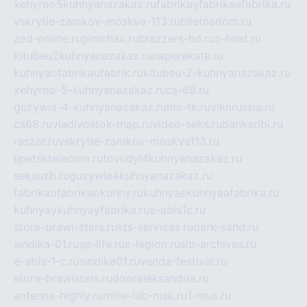
xehyroo5kuhnyanazakaz.ru
fabrikayfabrikaefabrika.ru
vskrytie-zamkov-moskva-113.ru
biletnadom.ru
zed-online.ru
pimchax.ru
brazzers-hd.ru
z-host.ru
kitubeu2kuhnyanazakaz.ru
naperekate.ru
kuhnyaofabrikaufabrik.ru
kitubeu-2-kuhnyanazakaz.ru
xehyroo-5-kuhnyanazakaz.ru
cs-68.ru
guzywia-4-kuhnyanazakaz.ru
mir-tk.ru
vlknrussia.ru
cs68.ru
vladivostok-map.ru
video-seks.ru
bankaribi.ru
raszar.ru
vskrytie-zamkov-moskva113.ru
lipetsktelecom.ru
tovudyi4kuhnyanazakaz.ru
seksuzb.ru
guzywia4kuhnyanazakaz.ru
fabrikaofabrikaokuhny.ru
kuhnyaekuhnyaafabrika.ru
kuhnyaykuhnyayfabrika.ru
e-abis1c.ru
store-brawl-stars.ru
kts-services.ru
dark-sand.ru
sindika-01.ru
sp-life.ru
x-legion.ru
sib-archives.ru
e-abis-1-c.ru
sindika01.ru
venda-festival.ru
store-brawlstars.ru
dooraleksandria.ru
antenna-highly.ru
mine-lab-msk.ru
1-mus.ru