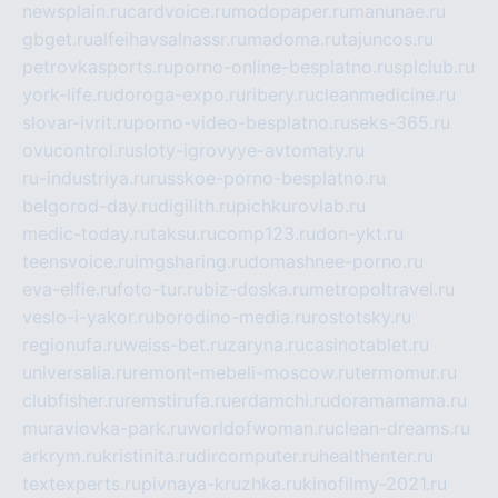
newsplain.ru
cardvoice.ru
modopaper.ru
manunae.ru
gbget.ru
alfeihavsalnassr.ru
madoma.ru
tajuncos.ru
petrovkasports.ru
porno-online-besplatno.ru
splclub.ru
york-life.ru
doroga-expo.ru
ribery.ru
cleanmedicine.ru
slovar-ivrit.ru
porno-video-besplatno.ru
seks-365.ru
ovucontrol.ru
sloty-igrovyye-avtomaty.ru
ru-industriya.ru
russkoe-porno-besplatno.ru
belgorod-day.ru
digilith.ru
pichkurovlab.ru
medic-today.ru
taksu.ru
comp123.ru
don-ykt.ru
teensvoice.ru
imgsharing.ru
domashnee-porno.ru
eva-elfie.ru
foto-tur.ru
biz-doska.ru
metropoltravel.ru
veslo-i-yakor.ru
borodino-media.ru
rostotsky.ru
regionufa.ru
weiss-bet.ru
zaryna.ru
casinotablet.ru
universalia.ru
remont-mebeli-moscow.ru
termomur.ru
clubfisher.ru
remstirufa.ru
erdamchi.ru
doramamama.ru
muraviovka-park.ru
worldofwoman.ru
clean-dreams.ru
arkrym.ru
kristinita.ru
dircomputer.ru
healthenter.ru
textexperts.ru
pivnaya-kruzhka.ru
kinofilmy-2021.ru