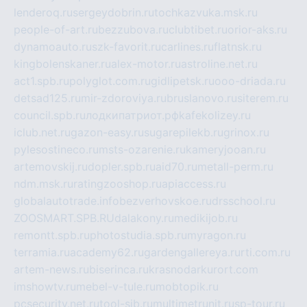
lenderoq.ru
sergeydobrin.ru
tochkazvuka.msk.ru
people-of-art.ru
bezzubova.ru
clubtibet.ru
orior-aks.ru
dynamoauto.ru
szk-favorit.ru
carlines.ru
flatnsk.ru
kingbolenskaner.ru
alex-motor.ru
astroline.net.ru
act1.spb.ru
polyglot.com.ru
gidlipetsk.ru
ooo-driada.ru
detsad125.ru
mir-zdoroviya.ru
bruslanovo.ru
siterem.ru
council.spb.ru
лодкипатриот.рф
kafekolizey.ru
iclub.net.ru
gazon-easy.ru
sugarepilekb.ru
grinox.ru
pylesostineco.ru
msts-ozarenie.ru
kameryjooan.ru
artemovskij.ru
dopler.spb.ru
aid70.ru
metall-perm.ru
ndm.msk.ru
ratingzooshop.ru
apiaccess.ru
globalautotrade.info
bezverhovskoe.ru
drsschool.ru
ZOOSMART.SPB.RU
dalakony.ru
medikijob.ru
remontt.spb.ru
photostudia.spb.ru
myragon.ru
terramia.ru
academy62.ru
gardengallereya.ru
rti.com.ru
artem-news.ru
biserinca.ru
krasnodarkurort.com
imshowtv.ru
mebel-v-tule.ru
mobtopik.ru
pcsecurity.net.ru
tool-sib.ru
multimetrunit.ru
sp-tour.ru