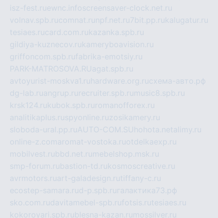
isz-fest.ru
ewnc.info
screensaver-clock.net.ru
volnav.spb.ru
comnat.ru
npf.net.ru
7bit.pp.ru
kalugatur.ru
tesiaes.ru
card.com.ru
kazanka.spb.ru
gildiya-kuznecov.ru
kameryboavision.ru
griffoncom.spb.ru
fabrika-emotsiy.ru
PARK-MATROSOVA.RU
agat.spb.ru
avtoyurist-moskva1.ru
hardware.org.ru
схема-авто.рф
dg-lab.ru
angrup.ru
recruiter.spb.ru
music8.spb.ru
krsk124.ru
kubok.spb.ru
romanofforex.ru
analitikaplus.ru
spyonline.ru
zosikamery.ru
sloboda-ural.pp.ru
AUTO-COM.SU
hohota.net
alimy.ru
online-z.com
aromat-vostoka.ru
otdelkaexp.ru
mobilvest.ru
bbd.net.ru
mebelshop.msk.ru
smp-forum.ru
bastion-td.ru
kosmoscreative.ru
avrmotors.ru
art-galadesign.ru
tiffany-c.ru
ecostep-samara.ru
d-p.spb.ru
галактика73.рф
sko.com.ru
davitamebel-spb.ru
fotsis.ru
tesiaes.ru
kokoroyari.spb.ru
blesna-kazan.ru
mossilver.ru