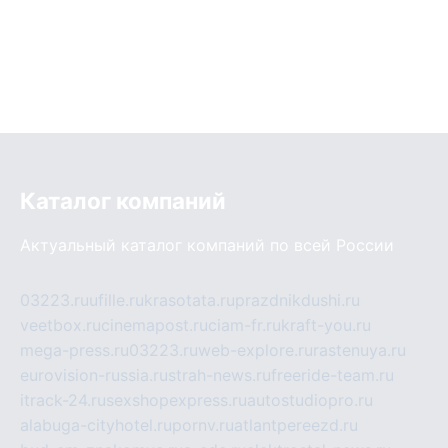
Каталог компаний
Актуальный каталог компаний по всей России
03223.ru
ufille.ru
krasotata.ru
prazdnikdushi.ru
veetbox.ru
cinemapost.ru
ciam-fr.ru
kraft-you.ru
mega-press.ru
03223.ru
web-explore.ru
rastenuya.ru
eurovision-russia.ru
strah-news.ru
freeride-team.ru
itrack-24.ru
sexshopexpress.ru
autostudiopro.ru
alabuga-cityhotel.ru
pornv.ru
atlantpereezd.ru