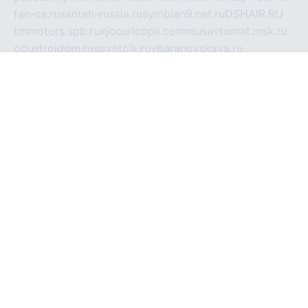
fan-cs.ru
santeh-russia.ru
symbian9.net.ru
DSHAIR.RU
tmmotors.spb.ru
xjocuricopii.com
musavtomat.msk.ru
obustrojdom.ru
sovetcik.ru
ybaranovskaya.ru
ppknews.ru
cult-alshei.ru
JAPANRUSSIA.RU
proekciyamebel.ru
imper-finans.ru
rim.org.ru
glamourai.ru
brassminus.ru
zabor-pro.ru
ftn.pp.ru
dorogoe58.ru
laimengpacker.ru
kuzova-zapchasti.ru
sageerp.ru
taxodrom.ru
dsrazvitie.ru
hardcity.net.ru
ratinghomegames.ru
topservice25.ru
gubernyan.ru
gtglasslined.ru
ii4.ru
tssport.spb.ru
andorra24.com
blackwallstreet.ru
oboimos.ru
optim-doors.com.ru
ikuch.ru
nycr.org.ru
npa21.ru
vremya-ch.spb.ru
desert000.ru
ivtorgi.ru
ifiori.ru
catalog-statei.ru
dcv.org.ru
spetsmaster174.ru
ipkameryhiseeu.ru
dum26.ru
ruspol.spb.ru
fr-opendp.ru
kam-solnyshko.ru
cheyenne-arapaho.ru
sevzapmetal.spb.ru
ted-lapidus.spb.ru
parasite-eliminator.ru
sigma-complete.ru
modernworld.ru
dama-moda.ru