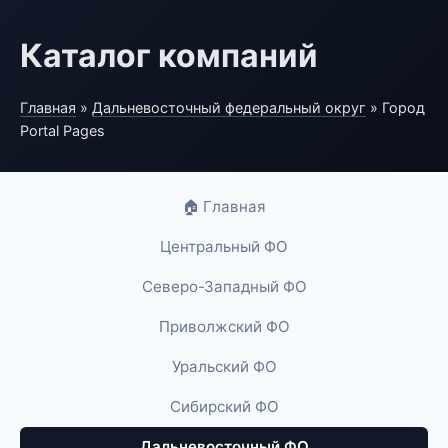
Каталог компаний
Главная
»
Дальневосточный федеральный округ
» Город
Portal Pages
🏠 Главная
Центральный ФО
Северо-Западный ФО
Приволжский ФО
Уральский ФО
Сибирский ФО
Дальневосточный ФО