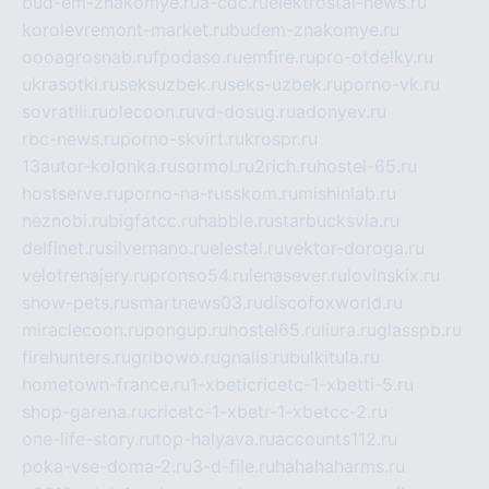
bud-em-znakomye.ru
a-cdc.ru
elektrostal-news.ru
korolevremont-market.ru
budem-znakomye.ru
oooagrosnab.ru
fpodaso.ru
emfire.ru
pro-otdelky.ru
ukrasotki.ru
seksuzbek.ru
seks-uzbek.ru
porno-vk.ru
sovratili.ru
olecoon.ru
vd-dosug.ru
adonyev.ru
rbc-news.ru
porno-skvirt.ru
krospr.ru
13autor-kolonka.ru
sormol.ru
2rich.ru
hostel-65.ru
hostserve.ru
porno-na-russkom.ru
mishinlab.ru
neznobi.ru
bigfatcc.ru
habble.ru
starbucksvia.ru
delfinet.ru
silvernano.ru
elestal.ru
vektor-doroga.ru
velotrenajery.ru
pronso54.ru
lenasever.ru
lovinskix.ru
show-pets.ru
smartnews03.ru
discofoxworld.ru
miraclecoon.ru
pongup.ru
hostel65.ru
liura.ru
glasspb.ru
firehunters.ru
gribowo.ru
gnalis.ru
bulkitula.ru
hometown-france.ru
1-xbeticricetc-1-xbetti-5.ru
shop-garena.ru
cricetc-1-xbetr-1-xbetcc-2.ru
one-life-story.ru
top-halyava.ru
accounts112.ru
poka-vse-doma-2.ru
3-d-file.ru
hahahaharms.ru