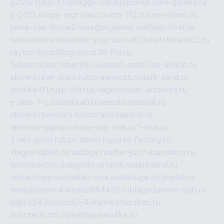
g2012.ru
tst-1.ru
shaggy-cat.ru
opsmgr.ru
ev-gallery.ru
g-2012.ru
ops-mgr.ru
accounts-112.ru
csm-demo.ru
poka-vse-doma2.ru
airgungames.ru
allseo-host.ru
tehosmotre.ru
varieta-yug.ru
cricetc1xbetr1xbetcc2.ru
raytor-d.ru
atillagunn.ru
3d-file.ru
1xbeticricetc1xbetti5.ru
uafoot-statti.ru
e-abis1c.ru
store-brawl-stars.ru
kts-services.ru
dark-sand.ru
sindika-01.ru
sp-life.ru
x-legion.ru
sib-archives.ru
e-abis-1-c.ru
sindika01.ru
venda-festival.ru
store-brawlstars.ru
dooraleksandria.ru
antenna-highly.ru
mine-lab-msk.ru
1-mus.ru
3-sex-porn.ru
ban-damn.ru
purse-factory.ru
viagra-tablet.ru
fasbags.ru
adler-jun.ru
bandamn.ru
fincontech.ru
3sexporn.ru
1mus.ru
darksand.ru
rebus-toys.ru
minelab-msk.ru
alabuga-cityhotel.ru
medsprawo-4-ka.ru
2864420.ru
blagodarenie-spb.ru
zajmy24.ru
tovudyi-4-kuhnyanazakaz.ru
brazzerscom.ru
medsprawo4ka.ru