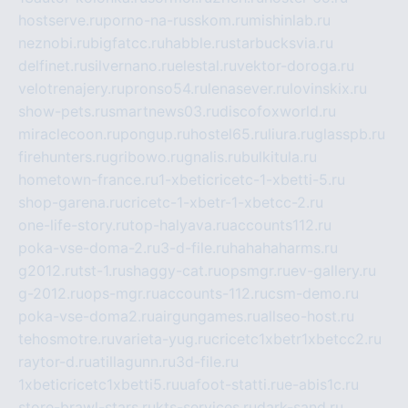
hostserve.ru
porno-na-russkom.ru
mishinlab.ru
neznobi.ru
bigfatcc.ru
habble.ru
starbucksvia.ru
delfinet.ru
silvernano.ru
elestal.ru
vektor-doroga.ru
velotrenajery.ru
pronso54.ru
lenasever.ru
lovinskix.ru
show-pets.ru
smartnews03.ru
discofoxworld.ru
miraclecoon.ru
pongup.ru
hostel65.ru
liura.ru
glasspb.ru
firehunters.ru
gribowo.ru
gnalis.ru
bulkitula.ru
hometown-france.ru
1-xbeticricetc-1-xbetti-5.ru
shop-garena.ru
cricetc-1-xbetr-1-xbetcc-2.ru
one-life-story.ru
top-halyava.ru
accounts112.ru
poka-vse-doma-2.ru
3-d-file.ru
hahahaharms.ru
g2012.ru
tst-1.ru
shaggy-cat.ru
opsmgr.ru
ev-gallery.ru
g-2012.ru
ops-mgr.ru
accounts-112.ru
csm-demo.ru
poka-vse-doma2.ru
airgungames.ru
allseo-host.ru
tehosmotre.ru
varieta-yug.ru
cricetc1xbetr1xbetcc2.ru
raytor-d.ru
atillagunn.ru
3d-file.ru
1xbeticricetc1xbetti5.ru
uafoot-statti.ru
e-abis1c.ru
store-brawl-stars.ru
kts-services.ru
dark-sand.ru