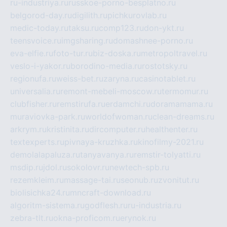
ru-industriya.ru
russkoe-porno-besplatno.ru
belgorod-day.ru
digilith.ru
pichkurovlab.ru
medic-today.ru
taksu.ru
comp123.ru
don-ykt.ru
teensvoice.ru
imgsharing.ru
domashnee-porno.ru
eva-elfie.ru
foto-tur.ru
biz-doska.ru
metropoltravel.ru
veslo-i-yakor.ru
borodino-media.ru
rostotsky.ru
regionufa.ru
weiss-bet.ru
zaryna.ru
casinotablet.ru
universalia.ru
remont-mebeli-moscow.ru
termomur.ru
clubfisher.ru
remstirufa.ru
erdamchi.ru
doramamama.ru
muraviovka-park.ru
worldofwoman.ru
clean-dreams.ru
arkrym.ru
kristinita.ru
dircomputer.ru
healthenter.ru
textexperts.ru
pivnaya-kruzhka.ru
kinofilmy-2021.ru
demolalapaluza.ru
tanyavanya.ru
remstir-tolyatti.ru
msdip.ru
jdol.ru
sokolovr.ru
newtech-spb.ru
rezemkleim.ru
massage-tai.ru
seonub.ru
zvonitut.ru
biolisichka24.ru
mncraft-download.ru
algoritm-sistema.ru
godflesh.ru
ru-industria.ru
zebra-tlt.ru
okna-proficom.ru
erynok.ru