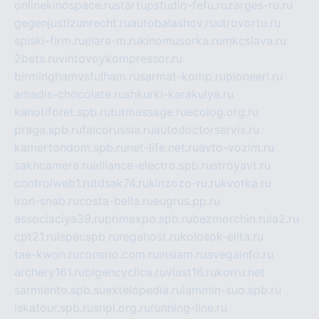
onlinekinospace.ru
startupstudio-fefu.ru
zarges-ru.ru
gegenjustizunrecht.ru
autobalashov.ru
utrovortu.ru
spiski-firm.ru
elara-m.ru
kinomusorka.ru
mkcslava.ru
2bets.ru
vintovoykompressor.ru
birminghamvsfulham.ru
sarmat-komp.ru
pioneeri.ru
amadis-chocolate.ru
shkurki-karakulya.ru
kanotiforet.spb.ru
tutmassage.ru
ecolog.org.ru
praga.spb.ru
falcorussia.ru
autodoctorservis.ru
kamertondom.spb.ru
net-life.net.ru
avto-vozim.ru
sakhcamera.ru
alliance-electro.spb.ru
stroyavt.ru
controlweb1.ru
tdsak74.ru
kinzozo-ru.ru
kvotka.ru
iron-snab.ru
costa-bella.ru
eugrus.pp.ru
associaciya39.ru
primexpo.spb.ru
bezmorchin.ru
ia2.ru
cpt21.ru
ispecspb.ru
regahost.ru
kolosok-elita.ru
tae-kwon.ru
consrio.com.ru
insiam.ru
avegainfo.ru
archery161.ru
bigencyclica.ru
vlast16.ru
korru.net
sarmiento.spb.su
extelopedia.ru
lammin-suo.spb.ru
iskatour.spb.ru
snpi.org.ru
running-line.ru