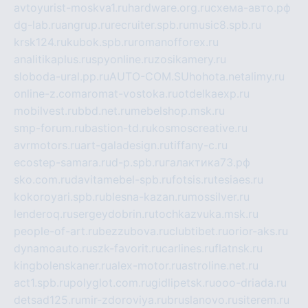
avtoyurist-moskva1.ru
hardware.org.ru
схема-авто.рф
dg-lab.ru
angrup.ru
recruiter.spb.ru
music8.spb.ru
krsk124.ru
kubok.spb.ru
romanofforex.ru
analitikaplus.ru
spyonline.ru
zosikamery.ru
sloboda-ural.pp.ru
AUTO-COM.SU
hohota.net
alimy.ru
online-z.com
aromat-vostoka.ru
otdelkaexp.ru
mobilvest.ru
bbd.net.ru
mebelshop.msk.ru
smp-forum.ru
bastion-td.ru
kosmoscreative.ru
avrmotors.ru
art-galadesign.ru
tiffany-c.ru
ecostep-samara.ru
d-p.spb.ru
галактика73.рф
sko.com.ru
davitamebel-spb.ru
fotsis.ru
tesiaes.ru
kokoroyari.spb.ru
blesna-kazan.ru
mossilver.ru
lenderoq.ru
sergeydobrin.ru
tochkazvuka.msk.ru
people-of-art.ru
bezzubova.ru
clubtibet.ru
orior-aks.ru
dynamoauto.ru
szk-favorit.ru
carlines.ru
flatnsk.ru
kingbolenskaner.ru
alex-motor.ru
astroline.net.ru
act1.spb.ru
polyglot.com.ru
gidlipetsk.ru
ooo-driada.ru
detsad125.ru
mir-zdoroviya.ru
bruslanovo.ru
siterem.ru