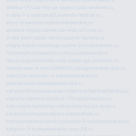
sindika-01.ru
sp-life.ru
x-legion.ru
sib-archives.ru
e-abis-1-c.ru
sindika01.ru
venda-festival.ru
store-brawlstars.ru
dooraleksandria.ru
antenna-highly.ru
mine-lab-msk.ru
1-mus.ru
3-sex-porn.ru
ban-damn.ru
purse-factory.ru
viagra-tablet.ru
fasbags.ru
adler-jun.ru
bandamn.ru
fincontech.ru
3sexporn.ru
1mus.ru
darksand.ru
rebus-toys.ru
minelab-msk.ru
alabuga-cityhotel.ru
medsprawo-4-ka.ru
2864420.ru
blagodarenie-spb.ru
zajmy24.ru
tovudyi-4-kuhnyanazakaz.ru
brazzerscom.ru
medsprawo4ka.ru
xehyroo5kuhnyanazakaz.ru
fabrikayfabrikaefabrika.ru
vskrytie-zamkov-moskva-113.ru
biletnadom.ru
zed-online.ru
pimchax.ru
brazzers-hd.ru
z-host.ru
kitubeu2kuhnyanazakaz.ru
naperekate.ru
kuhnyaofabrikaufabrik.ru
kitubeu-2-kuhnyanazakaz.ru
xehyroo-5-kuhnyanazakaz.ru
cs-68.ru