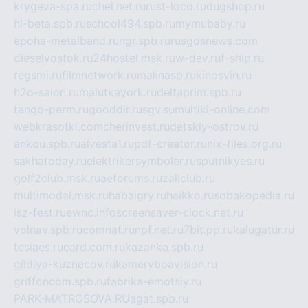
krygeva-spa.ru
chel.net.ru
rust-loco.ru
dugshop.ru
hl-beta.spb.ru
school494.spb.ru
mymubaby.ru
epoha-metalband.ru
ngr.spb.ru
rusgosnews.com
dieselvostok.ru
24hostel.msk.ru
w-dev.ru
f-ship.ru
regsmi.ru
filmnetwork.ru
malinasp.ru
kinosvin.ru
h2o-salon.ru
malutkayork.ru
deltaprim.spb.ru
tango-perm.ru
gooddir.ru
sgv.su
multiki-online.com
webkrasotki.com
cherinvest.ru
detskiy-ostrov.ru
ankou.spb.ru
alvesta1.ru
pdf-creator.ru
nix-files.org.ru
sakhatoday.ru
elektrikersymboler.ru
sputnikyes.ru
golf2club.msk.ru
aeforums.ru
zallclub.ru
multimodal.msk.ru
habaigry.ru
haikko.ru
sobakopedia.ru
isz-fest.ru
ewnc.info
screensaver-clock.net.ru
volnav.spb.ru
comnat.ru
npf.net.ru
7bit.pp.ru
kalugatur.ru
tesiaes.ru
card.com.ru
kazanka.spb.ru
gildiya-kuznecov.ru
kameryboavision.ru
griffoncom.spb.ru
fabrika-emotsiy.ru
PARK-MATROSOVA.RU
agat.spb.ru