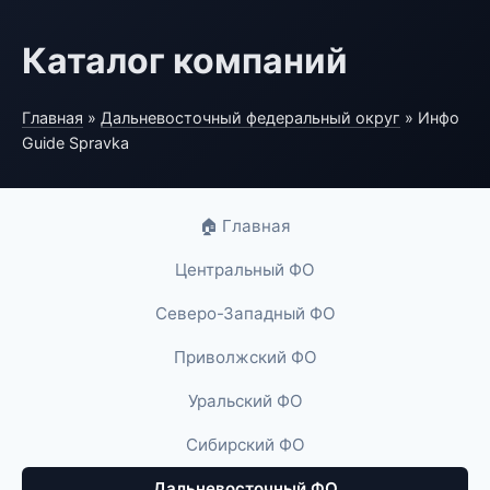
Каталог компаний
Главная
»
Дальневосточный федеральный округ
» Инфо
Guide Spravka
🏠 Главная
Центральный ФО
Северо-Западный ФО
Приволжский ФО
Уральский ФО
Сибирский ФО
Дальневосточный ФО