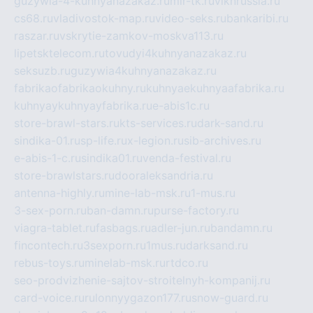
guzywia-4-kuhnyanazakaz.ru
mir-tk.ru
vlknrussia.ru
cs68.ru
vladivostok-map.ru
video-seks.ru
bankaribi.ru
raszar.ru
vskrytie-zamkov-moskva113.ru
lipetsktelecom.ru
tovudyi4kuhnyanazakaz.ru
seksuzb.ru
guzywia4kuhnyanazakaz.ru
fabrikaofabrikaokuhny.ru
kuhnyaekuhnyaafabrika.ru
kuhnyaykuhnyayfabrika.ru
e-abis1c.ru
store-brawl-stars.ru
kts-services.ru
dark-sand.ru
sindika-01.ru
sp-life.ru
x-legion.ru
sib-archives.ru
e-abis-1-c.ru
sindika01.ru
venda-festival.ru
store-brawlstars.ru
dooraleksandria.ru
antenna-highly.ru
mine-lab-msk.ru
1-mus.ru
3-sex-porn.ru
ban-damn.ru
purse-factory.ru
viagra-tablet.ru
fasbags.ru
adler-jun.ru
bandamn.ru
fincontech.ru
3sexporn.ru
1mus.ru
darksand.ru
rebus-toys.ru
minelab-msk.ru
rtdco.ru
seo-prodvizhenie-sajtov-stroitelnyh-kompanij.ru
card-voice.ru
rulonnyygazon177.ru
snow-guard.ru