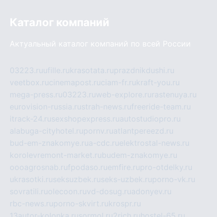
Каталог компаний
Актуальный каталог компаний по всей России
03223.ru
ufille.ru
krasotata.ru
prazdnikdushi.ru
veetbox.ru
cinemapost.ru
ciam-fr.ru
kraft-you.ru
mega-press.ru
03223.ru
web-explore.ru
rastenuya.ru
eurovision-russia.ru
strah-news.ru
freeride-team.ru
itrack-24.ru
sexshopexpress.ru
autostudiopro.ru
alabuga-cityhotel.ru
pornv.ru
atlantpereezd.ru
bud-em-znakomye.ru
a-cdc.ru
elektrostal-news.ru
korolevremont-market.ru
budem-znakomye.ru
oooagrosnab.ru
fpodaso.ru
emfire.ru
pro-otdelky.ru
ukrasotki.ru
seksuzbek.ru
seks-uzbek.ru
porno-vk.ru
sovratili.ru
olecoon.ru
vd-dosug.ru
adonyev.ru
rbc-news.ru
porno-skvirt.ru
krospr.ru
13autor-kolonka.ru
sormol.ru
2rich.ru
hostel-65.ru