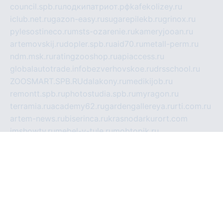
council.spb.ru
лодкипатриот.рф
kafekolizey.ru
iclub.net.ru
gazon-easy.ru
sugarepilekb.ru
grinox.ru
pylesostineco.ru
msts-ozarenie.ru
kameryjooan.ru
artemovskij.ru
dopler.spb.ru
aid70.ru
metall-perm.ru
ndm.msk.ru
ratingzooshop.ru
apiaccess.ru
globalautotrade.info
bezverhovskoe.ru
drsschool.ru
ZOOSMART.SPB.RU
dalakony.ru
medikijob.ru
remontt.spb.ru
photostudia.spb.ru
myragon.ru
terramia.ru
academy62.ru
gardengallereya.ru
rti.com.ru
artem-news.ru
biserinca.ru
krasnodarkurort.com
imshowtv.ru
mebel-v-tule.ru
mobtopik.ru
pcsecurity.net.ru
tool-sib.ru
multimetrunit.ru
sp-tour.ru
fan-cs.ru
santeh-russia.ru
symbian9.net.ru
DSHAIR.RU
tmmotors.spb.ru
xjocuricopii.com
musavtomat.msk.ru
obustrojdom.ru
sovetcik.ru
ybaranovskaya.ru
ppknews.ru
cult-alshei.ru
JAPANRUSSIA.RU
proekciyamebel.ru
imper-finans.ru
rim.org.ru
glamourai.ru
brassminus.ru
zabor-pro.ru
ftn.pp.ru