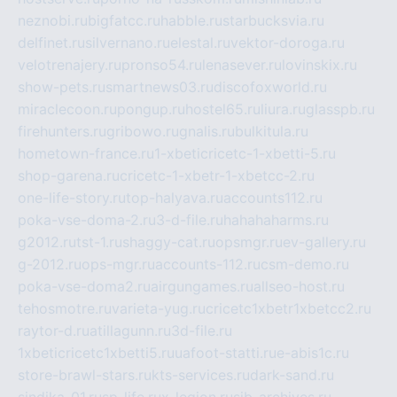
neznobi.ru
bigfatcc.ru
habble.ru
starbucksvia.ru
delfinet.ru
silvernano.ru
elestal.ru
vektor-doroga.ru
velotrenajery.ru
pronso54.ru
lenasever.ru
lovinskix.ru
show-pets.ru
smartnews03.ru
discofoxworld.ru
miraclecoon.ru
pongup.ru
hostel65.ru
liura.ru
glasspb.ru
firehunters.ru
gribowo.ru
gnalis.ru
bulkitula.ru
hometown-france.ru
1-xbeticricetc-1-xbetti-5.ru
shop-garena.ru
cricetc-1-xbetr-1-xbetcc-2.ru
one-life-story.ru
top-halyava.ru
accounts112.ru
poka-vse-doma-2.ru
3-d-file.ru
hahahaharms.ru
g2012.ru
tst-1.ru
shaggy-cat.ru
opsmgr.ru
ev-gallery.ru
g-2012.ru
ops-mgr.ru
accounts-112.ru
csm-demo.ru
poka-vse-doma2.ru
airgungames.ru
allseo-host.ru
tehosmotre.ru
varieta-yug.ru
cricetc1xbetr1xbetcc2.ru
raytor-d.ru
atillagunn.ru
3d-file.ru
1xbeticricetc1xbetti5.ru
uafoot-statti.ru
e-abis1c.ru
store-brawl-stars.ru
kts-services.ru
dark-sand.ru