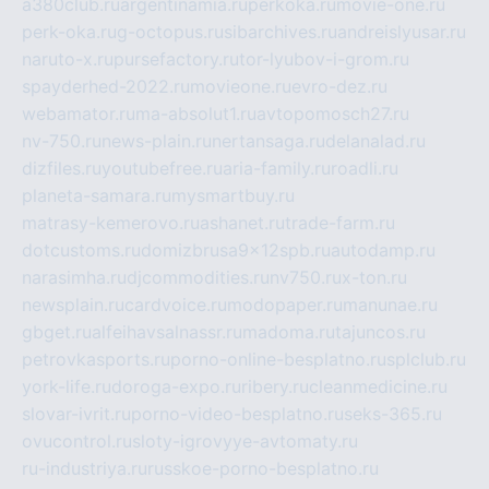
a380club.ru
argentinamia.ru
perkoka.ru
movie-one.ru
perk-oka.ru
g-octopus.ru
sibarchives.ru
andreislyusar.ru
naruto-x.ru
pursefactory.ru
tor-lyubov-i-grom.ru
spayderhed-2022.ru
movieone.ru
evro-dez.ru
webamator.ru
ma-absolut1.ru
avtopomosch27.ru
nv-750.ru
news-plain.ru
nertansaga.ru
delanalad.ru
dizfiles.ru
youtubefree.ru
aria-family.ru
roadli.ru
planeta-samara.ru
mysmartbuy.ru
matrasy-kemerovo.ru
ashanet.ru
trade-farm.ru
dotcustoms.ru
domizbrusa9x12spb.ru
autodamp.ru
narasimha.ru
djcommodities.ru
nv750.ru
x-ton.ru
newsplain.ru
cardvoice.ru
modopaper.ru
manunae.ru
gbget.ru
alfeihavsalnassr.ru
madoma.ru
tajuncos.ru
petrovkasports.ru
porno-online-besplatno.ru
splclub.ru
york-life.ru
doroga-expo.ru
ribery.ru
cleanmedicine.ru
slovar-ivrit.ru
porno-video-besplatno.ru
seks-365.ru
ovucontrol.ru
sloty-igrovyye-avtomaty.ru
ru-industriya.ru
russkoe-porno-besplatno.ru