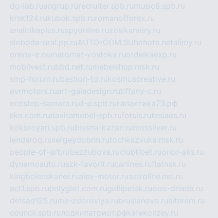
dg-lab.ru
angrup.ru
recruiter.spb.ru
music8.spb.ru
krsk124.ru
kubok.spb.ru
romanofforex.ru
analitikaplus.ru
spyonline.ru
zosikamery.ru
sloboda-ural.pp.ru
AUTO-COM.SU
hohota.net
alimy.ru
online-z.com
aromat-vostoka.ru
otdelkaexp.ru
mobilvest.ru
bbd.net.ru
mebelshop.msk.ru
smp-forum.ru
bastion-td.ru
kosmoscreative.ru
avrmotors.ru
art-galadesign.ru
tiffany-c.ru
ecostep-samara.ru
d-p.spb.ru
галактика73.рф
sko.com.ru
davitamebel-spb.ru
fotsis.ru
tesiaes.ru
kokoroyari.spb.ru
blesna-kazan.ru
mossilver.ru
lenderoq.ru
sergeydobrin.ru
tochkazvuka.msk.ru
people-of-art.ru
bezzubova.ru
clubtibet.ru
orior-aks.ru
dynamoauto.ru
szk-favorit.ru
carlines.ru
flatnsk.ru
kingbolenskaner.ru
alex-motor.ru
astroline.net.ru
act1.spb.ru
polyglot.com.ru
gidlipetsk.ru
ooo-driada.ru
detsad125.ru
mir-zdoroviya.ru
bruslanovo.ru
siterem.ru
council.spb.ru
лодкипатриот.рф
kafekolizey.ru