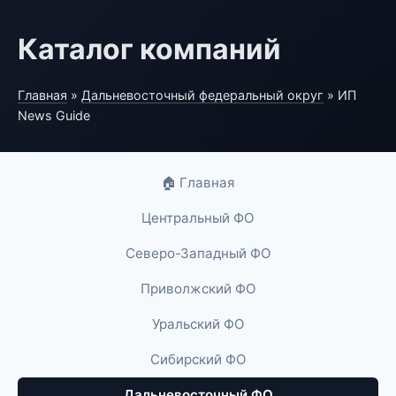
Каталог компаний
Главная
»
Дальневосточный федеральный округ
» ИП
News Guide
🏠 Главная
Центральный ФО
Северо-Западный ФО
Приволжский ФО
Уральский ФО
Сибирский ФО
Дальневосточный ФО