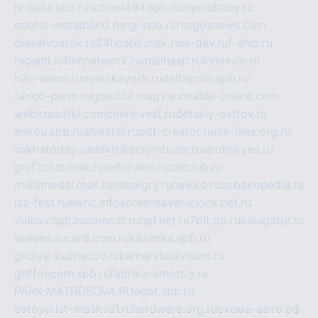
hl-beta.spb.ru
school494.spb.ru
mymubaby.ru
epoha-metalband.ru
ngr.spb.ru
rusgosnews.com
dieselvostok.ru
24hostel.msk.ru
w-dev.ru
f-ship.ru
regsmi.ru
filmnetwork.ru
malinasp.ru
kinosvin.ru
h2o-salon.ru
malutkayork.ru
deltaprim.spb.ru
tango-perm.ru
gooddir.ru
sgv.su
multiki-online.com
webkrasotki.com
cherinvest.ru
detskiy-ostrov.ru
ankou.spb.ru
alvesta1.ru
pdf-creator.ru
nix-files.org.ru
sakhatoday.ru
elektrikersymboler.ru
sputnikyes.ru
golf2club.msk.ru
aeforums.ru
zallclub.ru
multimodal.msk.ru
habaigry.ru
haikko.ru
sobakopedia.ru
isz-fest.ru
ewnc.info
screensaver-clock.net.ru
volnav.spb.ru
comnat.ru
npf.net.ru
7bit.pp.ru
kalugatur.ru
tesiaes.ru
card.com.ru
kazanka.spb.ru
gildiya-kuznecov.ru
kameryboavision.ru
griffoncom.spb.ru
fabrika-emotsiy.ru
PARK-MATROSOVA.RU
agat.spb.ru
avtoyurist-moskva1.ru
hardware.org.ru
схема-авто.рф