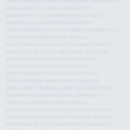
cs68.ru
vladivostok-map.ru
video-seks.ru
bankaribi.ru
raszar.ru
vskrytie-zamkov-moskva113.ru
lipetsktelecom.ru
tovudyi4kuhnyanazakaz.ru
seksuzb.ru
guzywia4kuhnyanazakaz.ru
fabrikaofabrikaokuhny.ru
kuhnyaekuhnyaafabrika.ru
kuhnyaykuhnyayfabrika.ru
e-abis1c.ru
store-brawl-stars.ru
kts-services.ru
dark-sand.ru
sindika-01.ru
sp-life.ru
x-legion.ru
sib-archives.ru
e-abis-1-c.ru
sindika01.ru
venda-festival.ru
store-brawlstars.ru
dooraleksandria.ru
antenna-highly.ru
mine-lab-msk.ru
1-mus.ru
3-sex-porn.ru
ban-damn.ru
purse-factory.ru
viagra-tablet.ru
fasbags.ru
adler-jun.ru
bandamn.ru
fincontech.ru
3sexporn.ru
1mus.ru
darksand.ru
rebus-toys.ru
minelab-msk.ru
rtdco.ru
seo-prodvizhenie-sajtov-stroitelnyh-kompanij.ru
card-voice.ru
rulonnyygazon177.ru
snow-guard.ru
domizbrusa-9x12spb.ru
demaholding.ru
aalse.ru