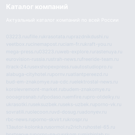
Каталог компаний
Актуальный каталог компаний по всей России
03223.ru
ufille.ru
krasotata.ru
prazdnikdushi.ru
veetbox.ru
cinemapost.ru
ciam-fr.ru
kraft-you.ru
mega-press.ru
03223.ru
web-explore.ru
rastenuya.ru
eurovision-russia.ru
strah-news.ru
freeride-team.ru
itrack-24.ru
sexshopexpress.ru
autostudiopro.ru
alabuga-cityhotel.ru
pornv.ru
atlantpereezd.ru
bud-em-znakomye.ru
a-cdc.ru
elektrostal-news.ru
korolevremont-market.ru
budem-znakomye.ru
oooagrosnab.ru
fpodaso.ru
emfire.ru
pro-otdelky.ru
ukrasotki.ru
seksuzbek.ru
seks-uzbek.ru
porno-vk.ru
sovratili.ru
olecoon.ru
vd-dosug.ru
adonyev.ru
rbc-news.ru
porno-skvirt.ru
krospr.ru
13autor-kolonka.ru
sormol.ru
2rich.ru
hostel-65.ru
hostserve.ru
porno-na-russkom.ru
mishinlab.ru