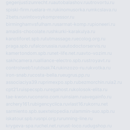
gegenjustizunrecht.ru
autobalashov.ru
utrovortu.ru
spiski-firm.ru
elara-m.ru
kinomusorka.ru
mkcslava.ru
2bets.ru
vintovoykompressor.ru
birminghamvsfulham.ru
sarmat-komp.ru
pioneeri.ru
amadis-chocolate.ru
shkurki-karakulya.ru
kanotiforet.spb.ru
tutmassage.ru
ecolog.org.ru
praga.spb.ru
falcorussia.ru
autodoctorservis.ru
kamertondom.spb.ru
net-life.net.ru
avto-vozim.ru
sakhcamera.ru
alliance-electro.spb.ru
stroyavt.ru
controlweb1.ru
tdsak74.ru
kinzozo-ru.ru
kvotka.ru
iron-snab.ru
costa-bella.ru
eugrus.pp.ru
associaciya39.ru
primexpo.spb.ru
bezmorchin.ru
ia2.ru
cpt21.ru
ispecspb.ru
regahost.ru
kolosok-elita.ru
tae-kwon.ru
consrio.com.ru
insiam.ru
avegainfo.ru
archery161.ru
bigencyclica.ru
vlast16.ru
korru.net
sarmiento.spb.su
extelopedia.ru
lammin-suo.spb.ru
iskatour.spb.ru
snpi.org.ru
running-line.ru
krygeva-spa.ru
chel.net.ru
rust-loco.ru
dugshop.ru