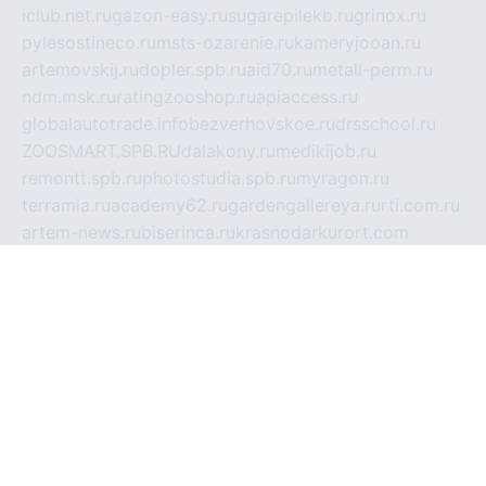
iclub.net.ru
gazon-easy.ru
sugarepilekb.ru
grinox.ru
pylesostineco.ru
msts-ozarenie.ru
kameryjooan.ru
artemovskij.ru
dopler.spb.ru
aid70.ru
metall-perm.ru
ndm.msk.ru
ratingzooshop.ru
apiaccess.ru
globalautotrade.info
bezverhovskoe.ru
drsschool.ru
ZOOSMART.SPB.RU
dalakony.ru
medikijob.ru
remontt.spb.ru
photostudia.spb.ru
myragon.ru
terramia.ru
academy62.ru
gardengallereya.ru
rti.com.ru
artem-news.ru
biserinca.ru
krasnodarkurort.com
imshowtv.ru
mebel-v-tule.ru
mobtopik.ru
pcsecurity.net.ru
tool-sib.ru
multimetrunit.ru
sp-tour.ru
fan-cs.ru
santeh-russia.ru
symbian9.net.ru
DSHAIR.RU
tmmotors.spb.ru
xjocuricopii.com
musavtomat.msk.ru
obustrojdom.ru
sovetcik.ru
ybaranovskaya.ru
ppknews.ru
cult-alshei.ru
JAPANRUSSIA.RU
proekciyamebel.ru
imper-finans.ru
rim.org.ru
glamourai.ru
brassminus.ru
zabor-pro.ru
ftn.pp.ru
dorogoe58.ru
laimengpacker.ru
kuzova-zapchasti.ru