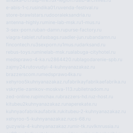
sindika-01.ru
sp-life.ru
x-legion.ru
sib-archives.ru
e-abis-1-c.ru
sindika01.ru
venda-festival.ru
store-brawlstars.ru
dooraleksandria.ru
antenna-highly.ru
mine-lab-msk.ru
1-mus.ru
3-sex-porn.ru
ban-damn.ru
purse-factory.ru
viagra-tablet.ru
fasbags.ru
adler-jun.ru
bandamn.ru
fincontech.ru
3sexporn.ru
1mus.ru
darksand.ru
rebus-toys.ru
minelab-msk.ru
alabuga-cityhotel.ru
medsprawo-4-ka.ru
2864420.ru
blagodarenie-spb.ru
zajmy24.ru
tovudyi-4-kuhnyanazakaz.ru
brazzerscom.ru
medsprawo4ka.ru
xehyroo5kuhnyanazakaz.ru
fabrikayfabrikaefabrika.ru
vskrytie-zamkov-moskva-113.ru
biletnadom.ru
zed-online.ru
pimchax.ru
brazzers-hd.ru
z-host.ru
kitubeu2kuhnyanazakaz.ru
naperekate.ru
kuhnyaofabrikaufabrik.ru
kitubeu-2-kuhnyanazakaz.ru
xehyroo-5-kuhnyanazakaz.ru
cs-68.ru
guzywia-4-kuhnyanazakaz.ru
mir-tk.ru
vlknrussia.ru