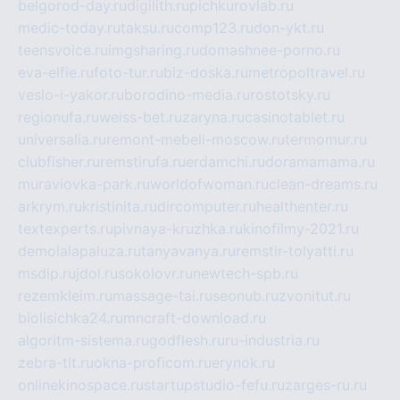
belgorod-day.ru
digilith.ru
pichkurovlab.ru
medic-today.ru
taksu.ru
comp123.ru
don-ykt.ru
teensvoice.ru
imgsharing.ru
domashnee-porno.ru
eva-elfie.ru
foto-tur.ru
biz-doska.ru
metropoltravel.ru
veslo-i-yakor.ru
borodino-media.ru
rostotsky.ru
regionufa.ru
weiss-bet.ru
zaryna.ru
casinotablet.ru
universalia.ru
remont-mebeli-moscow.ru
termomur.ru
clubfisher.ru
remstirufa.ru
erdamchi.ru
doramamama.ru
muraviovka-park.ru
worldofwoman.ru
clean-dreams.ru
arkrym.ru
kristinita.ru
dircomputer.ru
healthenter.ru
textexperts.ru
pivnaya-kruzhka.ru
kinofilmy-2021.ru
demolalapaluza.ru
tanyavanya.ru
remstir-tolyatti.ru
msdip.ru
jdol.ru
sokolovr.ru
newtech-spb.ru
rezemkleim.ru
massage-tai.ru
seonub.ru
zvonitut.ru
biolisichka24.ru
mncraft-download.ru
algoritm-sistema.ru
godflesh.ru
ru-industria.ru
zebra-tlt.ru
okna-proficom.ru
erynok.ru
onlinekinospace.ru
startupstudio-fefu.ru
zarges-ru.ru