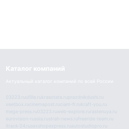
Каталог компаний
Актуальный каталог компаний по всей России
03223.ru
ufille.ru
krasotata.ru
prazdnikdushi.ru
veetbox.ru
cinemapost.ru
ciam-fr.ru
kraft-you.ru
mega-press.ru
03223.ru
web-explore.ru
rastenuya.ru
eurovision-russia.ru
strah-news.ru
freeride-team.ru
itrack-24.ru
sexshopexpress.ru
autostudiopro.ru