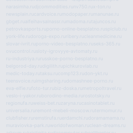
narasimha.ru
djcommodities.ru
nv750.ru
x-ton.ru
newsplain.ru
cardvoice.ru
modopaper.ru
manunae.ru
gbget.ru
alfeihavsalnassr.ru
madoma.ru
tajuncos.ru
petrovkasports.ru
porno-online-besplatno.ru
splclub.ru
york-life.ru
doroga-expo.ru
ribery.ru
cleanmedicine.ru
slovar-ivrit.ru
porno-video-besplatno.ru
seks-365.ru
ovucontrol.ru
sloty-igrovyye-avtomaty.ru
ru-industriya.ru
russkoe-porno-besplatno.ru
belgorod-day.ru
digilith.ru
pichkurovlab.ru
medic-today.ru
taksu.ru
comp123.ru
don-ykt.ru
teensvoice.ru
imgsharing.ru
domashnee-porno.ru
eva-elfie.ru
foto-tur.ru
biz-doska.ru
metropoltravel.ru
veslo-i-yakor.ru
borodino-media.ru
rostotsky.ru
regionufa.ru
weiss-bet.ru
zaryna.ru
casinotablet.ru
universalia.ru
remont-mebeli-moscow.ru
termomur.ru
clubfisher.ru
remstirufa.ru
erdamchi.ru
doramamama.ru
muraviovka-park.ru
worldofwoman.ru
clean-dreams.ru
arkrym.ru
kristinita.ru
dircomputer.ru
healthenter.ru