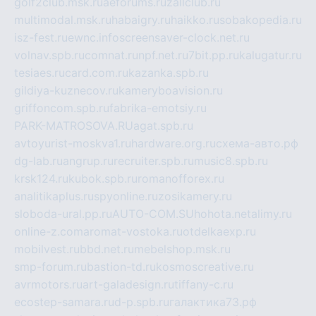
golf2club.msk.ru
aeforums.ru
zallclub.ru
multimodal.msk.ru
habaigry.ru
haikko.ru
sobakopedia.ru
isz-fest.ru
ewnc.info
screensaver-clock.net.ru
volnav.spb.ru
comnat.ru
npf.net.ru
7bit.pp.ru
kalugatur.ru
tesiaes.ru
card.com.ru
kazanka.spb.ru
gildiya-kuznecov.ru
kameryboavision.ru
griffoncom.spb.ru
fabrika-emotsiy.ru
PARK-MATROSOVA.RU
agat.spb.ru
avtoyurist-moskva1.ru
hardware.org.ru
схема-авто.рф
dg-lab.ru
angrup.ru
recruiter.spb.ru
music8.spb.ru
krsk124.ru
kubok.spb.ru
romanofforex.ru
analitikaplus.ru
spyonline.ru
zosikamery.ru
sloboda-ural.pp.ru
AUTO-COM.SU
hohota.net
alimy.ru
online-z.com
aromat-vostoka.ru
otdelkaexp.ru
mobilvest.ru
bbd.net.ru
mebelshop.msk.ru
smp-forum.ru
bastion-td.ru
kosmoscreative.ru
avrmotors.ru
art-galadesign.ru
tiffany-c.ru
ecostep-samara.ru
d-p.spb.ru
галактика73.рф