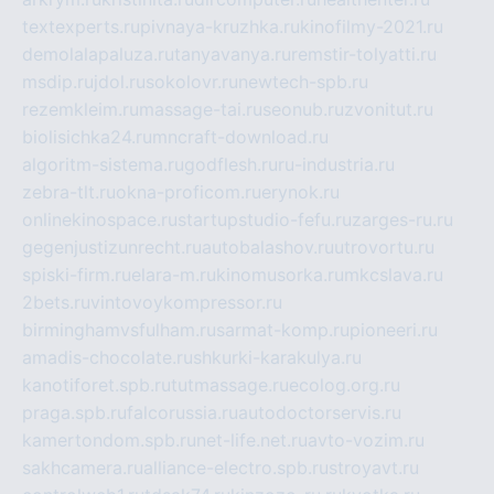
textexperts.ru
pivnaya-kruzhka.ru
kinofilmy-2021.ru
demolalapaluza.ru
tanyavanya.ru
remstir-tolyatti.ru
msdip.ru
jdol.ru
sokolovr.ru
newtech-spb.ru
rezemkleim.ru
massage-tai.ru
seonub.ru
zvonitut.ru
biolisichka24.ru
mncraft-download.ru
algoritm-sistema.ru
godflesh.ru
ru-industria.ru
zebra-tlt.ru
okna-proficom.ru
erynok.ru
onlinekinospace.ru
startupstudio-fefu.ru
zarges-ru.ru
gegenjustizunrecht.ru
autobalashov.ru
utrovortu.ru
spiski-firm.ru
elara-m.ru
kinomusorka.ru
mkcslava.ru
2bets.ru
vintovoykompressor.ru
birminghamvsfulham.ru
sarmat-komp.ru
pioneeri.ru
amadis-chocolate.ru
shkurki-karakulya.ru
kanotiforet.spb.ru
tutmassage.ru
ecolog.org.ru
praga.spb.ru
falcorussia.ru
autodoctorservis.ru
kamertondom.spb.ru
net-life.net.ru
avto-vozim.ru
sakhcamera.ru
alliance-electro.spb.ru
stroyavt.ru