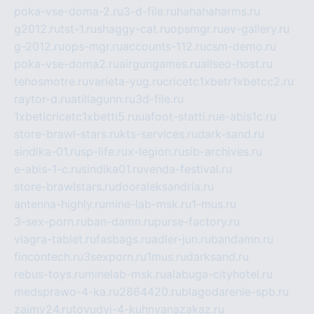
poka-vse-doma-2.ru
3-d-file.ru
hahahaharms.ru
g2012.ru
tst-1.ru
shaggy-cat.ru
opsmgr.ru
ev-gallery.ru
g-2012.ru
ops-mgr.ru
accounts-112.ru
csm-demo.ru
poka-vse-doma2.ru
airgungames.ru
allseo-host.ru
tehosmotre.ru
varieta-yug.ru
cricetc1xbetr1xbetcc2.ru
raytor-d.ru
atillagunn.ru
3d-file.ru
1xbeticricetc1xbetti5.ru
uafoot-statti.ru
e-abis1c.ru
store-brawl-stars.ru
kts-services.ru
dark-sand.ru
sindika-01.ru
sp-life.ru
x-legion.ru
sib-archives.ru
e-abis-1-c.ru
sindika01.ru
venda-festival.ru
store-brawlstars.ru
dooraleksandria.ru
antenna-highly.ru
mine-lab-msk.ru
1-mus.ru
3-sex-porn.ru
ban-damn.ru
purse-factory.ru
viagra-tablet.ru
fasbags.ru
adler-jun.ru
bandamn.ru
fincontech.ru
3sexporn.ru
1mus.ru
darksand.ru
rebus-toys.ru
minelab-msk.ru
alabuga-cityhotel.ru
medsprawo-4-ka.ru
2864420.ru
blagodarenie-spb.ru
zajmy24.ru
tovudyi-4-kuhnyanazakaz.ru