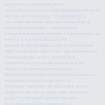
brazzerscom.ru
medsprawo4ka.ru
xehyroo5kuhnyanazakaz.ru
fabrikayfabrikaefabrika.ru
vskrytie-zamkov-moskva-113.ru
biletnadom.ru
zed-online.ru
pimchax.ru
brazzers-hd.ru
z-host.ru
kitubeu2kuhnyanazakaz.ru
naperekate.ru
kuhnyaofabrikaufabrik.ru
kitubeu-2-kuhnyanazakaz.ru
xehyroo-5-kuhnyanazakaz.ru
cs-68.ru
guzywia-4-kuhnyanazakaz.ru
mir-tk.ru
vlknrussia.ru
cs68.ru
vladivostok-map.ru
video-seks.ru
bankaribi.ru
raszar.ru
vskrytie-zamkov-moskva113.ru
lipetsktelecom.ru
tovudyi4kuhnyanazakaz.ru
seksuzb.ru
guzywia4kuhnyanazakaz.ru
fabrikaofabrikaokuhny.ru
kuhnyaekuhnyaafabrika.ru
kuhnyaykuhnyayfabrika.ru
e-abis1c.ru
store-brawl-stars.ru
kts-services.ru
dark-sand.ru
sindika-01.ru
sp-life.ru
x-legion.ru
sib-archives.ru
e-abis-1-c.ru
sindika01.ru
venda-festival.ru
store-brawlstars.ru
dooraleksandria.ru