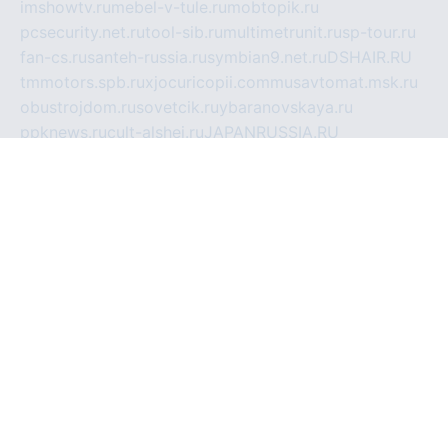
imshowtv.ru
mebel-v-tule.ru
mobtopik.ru
pcsecurity.net.ru
tool-sib.ru
multimetrunit.ru
sp-tour.ru
fan-cs.ru
santeh-russia.ru
symbian9.net.ru
DSHAIR.RU
tmmotors.spb.ru
xjocuricopii.com
musavtomat.msk.ru
obustrojdom.ru
sovetcik.ru
ybaranovskaya.ru
ppknews.ru
cult-alshei.ru
JAPANRUSSIA.RU
proekciyamebel.ru
imper-finans.ru
rim.org.ru
glamourai.ru
brassminus.ru
zabor-pro.ru
ftn.pp.ru
dorogoe58.ru
laimengpacker.ru
kuzova-zapchasti.ru
sageerp.ru
taxodrom.ru
dsrazvitie.ru
hardcity.net.ru
ratinghomegames.ru
topservice25.ru
gubernyan.ru
gtglasslined.ru
ii4.ru
tssport.spb.ru
andorra24.com
blackwallstreet.ru
oboimos.ru
optim-doors.com.ru
ikuch.ru
nycr.org.ru
npa21.ru
vremya-ch.spb.ru
desert000.ru
ivtorgi.ru
ifiori.ru
catalog-statei.ru
dcv.org.ru
spetsmaster174.ru
ipkameryhiseeu.ru
dum26.ru
ruspol.spb.ru
fr-opendp.ru
kam-solnyshko.ru
cheyenne-arapaho.ru
sevzapmetal.spb.ru