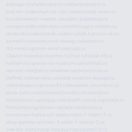
alabuga-cityhotel.ru
pornv.ru
atlantpereezd.ru
bud-em-znakomye.ru
a-cdc.ru
elektrostal-news.ru
korolevremont-market.ru
budem-znakomye.ru
oooagrosnab.ru
fpodaso.ru
emfire.ru
pro-otdelky.ru
ukrasotki.ru
seksuzbek.ru
seks-uzbek.ru
porno-vk.ru
sovratili.ru
olecoon.ru
vd-dosug.ru
adonyev.ru
rbc-news.ru
porno-skvirt.ru
krospr.ru
13autor-kolonka.ru
sormol.ru
2rich.ru
hostel-65.ru
hostserve.ru
porno-na-russkom.ru
mishinlab.ru
neznobi.ru
bigfatcc.ru
habble.ru
starbucksvia.ru
delfinet.ru
silvernano.ru
elestal.ru
vektor-doroga.ru
velotrenajery.ru
pronso54.ru
lenasever.ru
lovinskix.ru
show-pets.ru
smartnews03.ru
discofoxworld.ru
miraclecoon.ru
pongup.ru
hostel65.ru
liura.ru
glasspb.ru
firehunters.ru
gribowo.ru
gnalis.ru
bulkitula.ru
hometown-france.ru
1-xbeticricetc-1-xbetti-5.ru
shop-garena.ru
cricetc-1-xbetr-1-xbetcc-2.ru
one-life-story.ru
top-halyava.ru
accounts112.ru