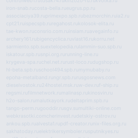
controlweb1.ru
tdsak74.ru
kinzozo-ru.ru
kvotka.ru
iron-snab.ru
costa-bella.ru
eugrus.pp.ru
associaciya39.ru
primexpo.spb.ru
bezmorchin.ru
ia2.ru
cpt21.ru
ispecspb.ru
regahost.ru
kolosok-elita.ru
tae-kwon.ru
consrio.com.ru
insiam.ru
avegainfo.ru
archery161.ru
bigencyclica.ru
vlast16.ru
korru.net
sarmiento.spb.su
extelopedia.ru
lammin-suo.spb.ru
iskatour.spb.ru
snpi.org.ru
running-line.ru
krygeva-spa.ru
chel.net.ru
rust-loco.ru
dugshop.ru
hl-beta.spb.ru
school494.spb.ru
mymubaby.ru
epoha-metalband.ru
ngr.spb.ru
rusgosnews.com
dieselvostok.ru
24hostel.msk.ru
w-dev.ru
f-ship.ru
regsmi.ru
filmnetwork.ru
malinasp.ru
kinosvin.ru
h2o-salon.ru
malutkayork.ru
deltaprim.spb.ru
tango-perm.ru
gooddir.ru
sgv.su
multiki-online.com
webkrasotki.com
cherinvest.ru
detskiy-ostrov.ru
ankou.spb.ru
alvesta1.ru
pdf-creator.ru
nix-files.org.ru
sakhatoday.ru
elektrikersymboler.ru
sputnikyes.ru