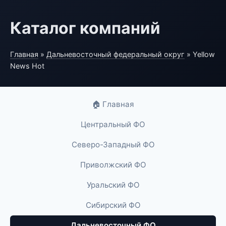
Каталог компаний
Главная
»
Дальневосточный федеральный округ
» Yellow
News Hot
🏠 Главная
Центральный ФО
Северо-Западный ФО
Приволжский ФО
Уральский ФО
Сибирский ФО
Дальневосточный ФО