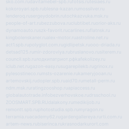
sko.com.ru
davitamebel-spb.ru
fotsis.ru
tesiaes.ru
kokoroyari.spb.ru
blesna-kazan.ru
mossilver.ru
lenderoq.ru
sergeydobrin.ru
tochkazvuka.msk.ru
people-of-art.ru
bezzubova.ru
clubtibet.ru
orior-aks.ru
dynamoauto.ru
szk-favorit.ru
carlines.ru
flatnsk.ru
kingbolenskaner.ru
alex-motor.ru
astroline.net.ru
act1.spb.ru
polyglot.com.ru
gidlipetsk.ru
ooo-driada.ru
detsad125.ru
mir-zdoroviya.ru
bruslanovo.ru
siterem.ru
council.spb.ru
лодкипатриот.рф
kafekolizey.ru
iclub.net.ru
gazon-easy.ru
sugarepilekb.ru
grinox.ru
pylesostineco.ru
msts-ozarenie.ru
kameryjooan.ru
artemovskij.ru
dopler.spb.ru
aid70.ru
metall-perm.ru
ndm.msk.ru
ratingzooshop.ru
apiaccess.ru
globalautotrade.info
bezverhovskoe.ru
drsschool.ru
ZOOSMART.SPB.RU
dalakony.ru
medikijob.ru
remontt.spb.ru
photostudia.spb.ru
myragon.ru
terramia.ru
academy62.ru
gardengallereya.ru
rti.com.ru
artem-news.ru
biserinca.ru
krasnodarkurort.com