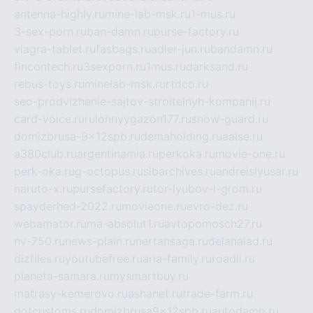
antenna-highly.ru
mine-lab-msk.ru
1-mus.ru
3-sex-porn.ru
ban-damn.ru
purse-factory.ru
viagra-tablet.ru
fasbags.ru
adler-jun.ru
bandamn.ru
fincontech.ru
3sexporn.ru
1mus.ru
darksand.ru
rebus-toys.ru
minelab-msk.ru
rtdco.ru
seo-prodvizhenie-sajtov-stroitelnyh-kompanij.ru
card-voice.ru
rulonnyygazon177.ru
snow-guard.ru
domizbrusa-9x12spb.ru
demaholding.ru
aalse.ru
a380club.ru
argentinamia.ru
perkoka.ru
movie-one.ru
perk-oka.ru
g-octopus.ru
sibarchives.ru
andreislyusar.ru
naruto-x.ru
pursefactory.ru
tor-lyubov-i-grom.ru
spayderhed-2022.ru
movieone.ru
evro-dez.ru
webamator.ru
ma-absolut1.ru
avtopomosch27.ru
nv-750.ru
news-plain.ru
nertansaga.ru
delanalad.ru
dizfiles.ru
youtubefree.ru
aria-family.ru
roadli.ru
planeta-samara.ru
mysmartbuy.ru
matrasy-kemerovo.ru
ashanet.ru
trade-farm.ru
dotcustoms.ru
domizbrusa9x12spb.ru
autodamp.ru