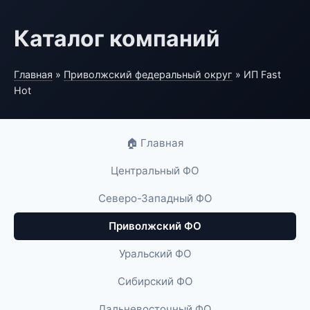
Каталог компаний
Главная
»
Приволжский федеральный округ
» ИП Fast
Hot
🏠 Главная
Центральный ФО
Северо-Западный ФО
Приволжский ФО
Уральский ФО
Сибирский ФО
Дальневосточный ФО