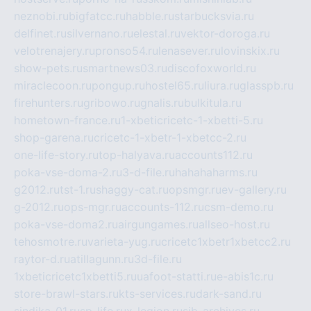
neznobi.ru
bigfatcc.ru
habble.ru
starbucksvia.ru
delfinet.ru
silvernano.ru
elestal.ru
vektor-doroga.ru
velotrenajery.ru
pronso54.ru
lenasever.ru
lovinskix.ru
show-pets.ru
smartnews03.ru
discofoxworld.ru
miraclecoon.ru
pongup.ru
hostel65.ru
liura.ru
glasspb.ru
firehunters.ru
gribowo.ru
gnalis.ru
bulkitula.ru
hometown-france.ru
1-xbeticricetc-1-xbetti-5.ru
shop-garena.ru
cricetc-1-xbetr-1-xbetcc-2.ru
one-life-story.ru
top-halyava.ru
accounts112.ru
poka-vse-doma-2.ru
3-d-file.ru
hahahaharms.ru
g2012.ru
tst-1.ru
shaggy-cat.ru
opsmgr.ru
ev-gallery.ru
g-2012.ru
ops-mgr.ru
accounts-112.ru
csm-demo.ru
poka-vse-doma2.ru
airgungames.ru
allseo-host.ru
tehosmotre.ru
varieta-yug.ru
cricetc1xbetr1xbetcc2.ru
raytor-d.ru
atillagunn.ru
3d-file.ru
1xbeticricetc1xbetti5.ru
uafoot-statti.ru
e-abis1c.ru
store-brawl-stars.ru
kts-services.ru
dark-sand.ru
sindika-01.ru
sp-life.ru
x-legion.ru
sib-archives.ru