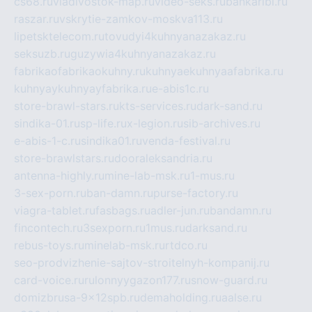
cs68.ru
vladivostok-map.ru
video-seks.ru
bankaribi.ru
raszar.ru
vskrytie-zamkov-moskva113.ru
lipetsktelecom.ru
tovudyi4kuhnyanazakaz.ru
seksuzb.ru
guzywia4kuhnyanazakaz.ru
fabrikaofabrikaokuhny.ru
kuhnyaekuhnyaafabrika.ru
kuhnyaykuhnyayfabrika.ru
e-abis1c.ru
store-brawl-stars.ru
kts-services.ru
dark-sand.ru
sindika-01.ru
sp-life.ru
x-legion.ru
sib-archives.ru
e-abis-1-c.ru
sindika01.ru
venda-festival.ru
store-brawlstars.ru
dooraleksandria.ru
antenna-highly.ru
mine-lab-msk.ru
1-mus.ru
3-sex-porn.ru
ban-damn.ru
purse-factory.ru
viagra-tablet.ru
fasbags.ru
adler-jun.ru
bandamn.ru
fincontech.ru
3sexporn.ru
1mus.ru
darksand.ru
rebus-toys.ru
minelab-msk.ru
rtdco.ru
seo-prodvizhenie-sajtov-stroitelnyh-kompanij.ru
card-voice.ru
rulonnyygazon177.ru
snow-guard.ru
domizbrusa-9x12spb.ru
demaholding.ru
aalse.ru