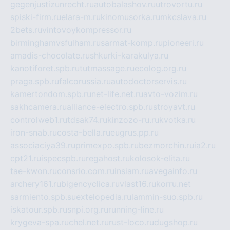
gegenjustizunrecht.ru
autobalashov.ru
utrovortu.ru
spiski-firm.ru
elara-m.ru
kinomusorka.ru
mkcslava.ru
2bets.ru
vintovoykompressor.ru
birminghamvsfulham.ru
sarmat-komp.ru
pioneeri.ru
amadis-chocolate.ru
shkurki-karakulya.ru
kanotiforet.spb.ru
tutmassage.ru
ecolog.org.ru
praga.spb.ru
falcorussia.ru
autodoctorservis.ru
kamertondom.spb.ru
net-life.net.ru
avto-vozim.ru
sakhcamera.ru
alliance-electro.spb.ru
stroyavt.ru
controlweb1.ru
tdsak74.ru
kinzozo-ru.ru
kvotka.ru
iron-snab.ru
costa-bella.ru
eugrus.pp.ru
associaciya39.ru
primexpo.spb.ru
bezmorchin.ru
ia2.ru
cpt21.ru
ispecspb.ru
regahost.ru
kolosok-elita.ru
tae-kwon.ru
consrio.com.ru
insiam.ru
avegainfo.ru
archery161.ru
bigencyclica.ru
vlast16.ru
korru.net
sarmiento.spb.su
extelopedia.ru
lammin-suo.spb.ru
iskatour.spb.ru
snpi.org.ru
running-line.ru
krygeva-spa.ru
chel.net.ru
rust-loco.ru
dugshop.ru