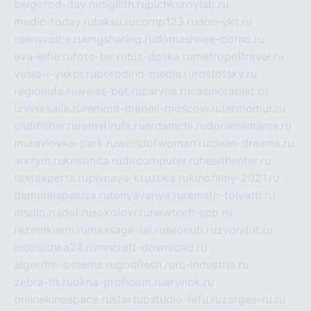
belgorod-day.ru
digilith.ru
pichkurovlab.ru
medic-today.ru
taksu.ru
comp123.ru
don-ykt.ru
teensvoice.ru
imgsharing.ru
domashnee-porno.ru
eva-elfie.ru
foto-tur.ru
biz-doska.ru
metropoltravel.ru
veslo-i-yakor.ru
borodino-media.ru
rostotsky.ru
regionufa.ru
weiss-bet.ru
zaryna.ru
casinotablet.ru
universalia.ru
remont-mebeli-moscow.ru
termomur.ru
clubfisher.ru
remstirufa.ru
erdamchi.ru
doramamama.ru
muraviovka-park.ru
worldofwoman.ru
clean-dreams.ru
arkrym.ru
kristinita.ru
dircomputer.ru
healthenter.ru
textexperts.ru
pivnaya-kruzhka.ru
kinofilmy-2021.ru
demolalapaluza.ru
tanyavanya.ru
remstir-tolyatti.ru
msdip.ru
jdol.ru
sokolovr.ru
newtech-spb.ru
rezemkleim.ru
massage-tai.ru
seonub.ru
zvonitut.ru
biolisichka24.ru
mncraft-download.ru
algoritm-sistema.ru
godflesh.ru
ru-industria.ru
zebra-tlt.ru
okna-proficom.ru
erynok.ru
onlinekinospace.ru
startupstudio-fefu.ru
zarges-ru.ru