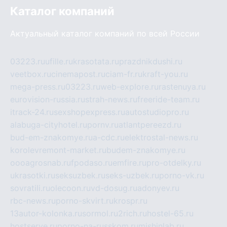
Каталог компаний
Актуальный каталог компаний по всей России
03223.ru
ufille.ru
krasotata.ru
prazdnikdushi.ru
veetbox.ru
cinemapost.ru
ciam-fr.ru
kraft-you.ru
mega-press.ru
03223.ru
web-explore.ru
rastenuya.ru
eurovision-russia.ru
strah-news.ru
freeride-team.ru
itrack-24.ru
sexshopexpress.ru
autostudiopro.ru
alabuga-cityhotel.ru
pornv.ru
atlantpereezd.ru
bud-em-znakomye.ru
a-cdc.ru
elektrostal-news.ru
korolevremont-market.ru
budem-znakomye.ru
oooagrosnab.ru
fpodaso.ru
emfire.ru
pro-otdelky.ru
ukrasotki.ru
seksuzbek.ru
seks-uzbek.ru
porno-vk.ru
sovratili.ru
olecoon.ru
vd-dosug.ru
adonyev.ru
rbc-news.ru
porno-skvirt.ru
krospr.ru
13autor-kolonka.ru
sormol.ru
2rich.ru
hostel-65.ru
hostserve.ru
porno-na-russkom.ru
mishinlab.ru