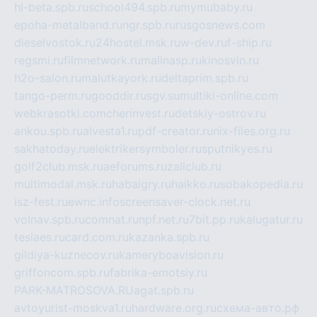
hl-beta.spb.ru
school494.spb.ru
mymubaby.ru
epoha-metalband.ru
ngr.spb.ru
rusgosnews.com
dieselvostok.ru
24hostel.msk.ru
w-dev.ru
f-ship.ru
regsmi.ru
filmnetwork.ru
malinasp.ru
kinosvin.ru
h2o-salon.ru
malutkayork.ru
deltaprim.spb.ru
tango-perm.ru
gooddir.ru
sgv.su
multiki-online.com
webkrasotki.com
cherinvest.ru
detskiy-ostrov.ru
ankou.spb.ru
alvesta1.ru
pdf-creator.ru
nix-files.org.ru
sakhatoday.ru
elektrikersymboler.ru
sputnikyes.ru
golf2club.msk.ru
aeforums.ru
zallclub.ru
multimodal.msk.ru
habaigry.ru
haikko.ru
sobakopedia.ru
isz-fest.ru
ewnc.info
screensaver-clock.net.ru
volnav.spb.ru
comnat.ru
npf.net.ru
7bit.pp.ru
kalugatur.ru
tesiaes.ru
card.com.ru
kazanka.spb.ru
gildiya-kuznecov.ru
kameryboavision.ru
griffoncom.spb.ru
fabrika-emotsiy.ru
PARK-MATROSOVA.RU
agat.spb.ru
avtoyurist-moskva1.ru
hardware.org.ru
схема-авто.рф