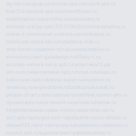
dg-lab.ru
angrup.ru
recruiter.spb.ru
music8.spb.ru
krsk124.ru
kubok.spb.ru
romanofforex.ru
analitikaplus.ru
spyonline.ru
zosikamery.ru
sloboda-ural.pp.ru
AUTO-COM.SU
hohota.net
alimy.ru
online-z.com
aromat-vostoka.ru
otdelkaexp.ru
mobilvest.ru
bbd.net.ru
mebelshop.msk.ru
smp-forum.ru
bastion-td.ru
kosmoscreative.ru
avrmotors.ru
art-galadesign.ru
tiffany-c.ru
ecostep-samara.ru
d-p.spb.ru
галактика73.рф
sko.com.ru
davitamebel-spb.ru
fotsis.ru
tesiaes.ru
kokoroyari.spb.ru
blesna-kazan.ru
mossilver.ru
lenderoq.ru
sergeydobrin.ru
tochkazvuka.msk.ru
people-of-art.ru
bezzubova.ru
clubtibet.ru
orior-aks.ru
dynamoauto.ru
szk-favorit.ru
carlines.ru
flatnsk.ru
kingbolenskaner.ru
alex-motor.ru
astroline.net.ru
act1.spb.ru
polyglot.com.ru
gidlipetsk.ru
ooo-driada.ru
detsad125.ru
mir-zdoroviya.ru
bruslanovo.ru
siterem.ru
council.spb.ru
лодкипатриот.рф
kafekolizey.ru