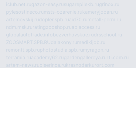
iclub.net.ru
gazon-easy.ru
sugarepilekb.ru
grinox.ru
pylesostineco.ru
msts-ozarenie.ru
kameryjooan.ru
artemovskij.ru
dopler.spb.ru
aid70.ru
metall-perm.ru
ndm.msk.ru
ratingzooshop.ru
apiaccess.ru
globalautotrade.info
bezverhovskoe.ru
drsschool.ru
ZOOSMART.SPB.RU
dalakony.ru
medikijob.ru
remontt.spb.ru
photostudia.spb.ru
myragon.ru
terramia.ru
academy62.ru
gardengallereya.ru
rti.com.ru
artem-news.ru
biserinca.ru
krasnodarkurort.com
imshowtv.ru
mebel-v-tule.ru
mobtopik.ru
pcsecurity.net.ru
tool-sib.ru
multimetrunit.ru
sp-tour.ru
fan-cs.ru
santeh-russia.ru
symbian9.net.ru
DSHAIR.RU
tmmotors.spb.ru
xjocuricopii.com
musavtomat.msk.ru
obustrojdom.ru
sovetcik.ru
ybaranovskaya.ru
ppknews.ru
cult-alshei.ru
JAPANRUSSIA.RU
proekciyamebel.ru
imper-finans.ru
rim.org.ru
glamourai.ru
brassminus.ru
zabor-pro.ru
ftn.pp.ru
dorogoe58.ru
laimengpacker.ru
kuzova-zapchasti.ru