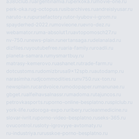
a380club.ru
argentinamia.ru
perkoka.ru
movie-one.ru
perk-oka.ru
g-octopus.ru
sibarchives.ru
andreislyusar.ru
naruto-x.ru
pursefactory.ru
tor-lyubov-i-grom.ru
spayderhed-2022.ru
movieone.ru
evro-dez.ru
webamator.ru
ma-absolut1.ru
avtopomosch27.ru
nv-750.ru
news-plain.ru
nertansaga.ru
delanalad.ru
dizfiles.ru
youtubefree.ru
aria-family.ru
roadli.ru
planeta-samara.ru
mysmartbuy.ru
matrasy-kemerovo.ru
ashanet.ru
trade-farm.ru
dotcustoms.ru
domizbrusa9x12spb.ru
autodamp.ru
narasimha.ru
djcommodities.ru
nv750.ru
x-ton.ru
newsplain.ru
cardvoice.ru
modopaper.ru
manunae.ru
gbget.ru
alfeihavsalnassr.ru
madoma.ru
tajuncos.ru
petrovkasports.ru
porno-online-besplatno.ru
splclub.ru
york-life.ru
doroga-expo.ru
ribery.ru
cleanmedicine.ru
slovar-ivrit.ru
porno-video-besplatno.ru
seks-365.ru
ovucontrol.ru
sloty-igrovyye-avtomaty.ru
ru-industriya.ru
russkoe-porno-besplatno.ru