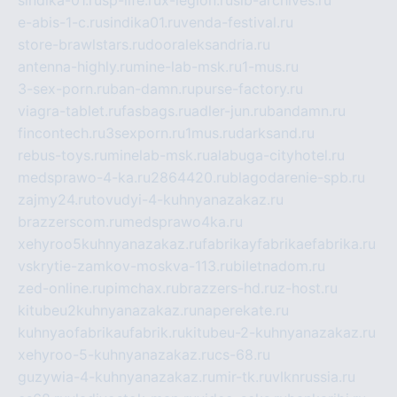
e-abis-1-c.ru
sindika01.ru
venda-festival.ru
store-brawlstars.ru
dooraleksandria.ru
antenna-highly.ru
mine-lab-msk.ru
1-mus.ru
3-sex-porn.ru
ban-damn.ru
purse-factory.ru
viagra-tablet.ru
fasbags.ru
adler-jun.ru
bandamn.ru
fincontech.ru
3sexporn.ru
1mus.ru
darksand.ru
rebus-toys.ru
minelab-msk.ru
alabuga-cityhotel.ru
medsprawo-4-ka.ru
2864420.ru
blagodarenie-spb.ru
zajmy24.ru
tovudyi-4-kuhnyanazakaz.ru
brazzerscom.ru
medsprawo4ka.ru
xehyroo5kuhnyanazakaz.ru
fabrikayfabrikaefabrika.ru
vskrytie-zamkov-moskva-113.ru
biletnadom.ru
zed-online.ru
pimchax.ru
brazzers-hd.ru
z-host.ru
kitubeu2kuhnyanazakaz.ru
naperekate.ru
kuhnyaofabrikaufabrik.ru
kitubeu-2-kuhnyanazakaz.ru
xehyroo-5-kuhnyanazakaz.ru
cs-68.ru
guzywia-4-kuhnyanazakaz.ru
mir-tk.ru
vlknrussia.ru