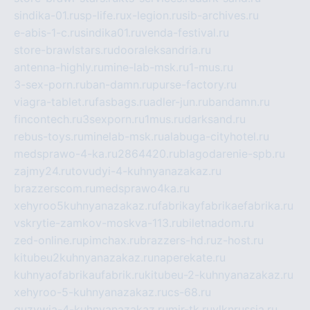
sindika-01.ru
sp-life.ru
x-legion.ru
sib-archives.ru
e-abis-1-c.ru
sindika01.ru
venda-festival.ru
store-brawlstars.ru
dooraleksandria.ru
antenna-highly.ru
mine-lab-msk.ru
1-mus.ru
3-sex-porn.ru
ban-damn.ru
purse-factory.ru
viagra-tablet.ru
fasbags.ru
adler-jun.ru
bandamn.ru
fincontech.ru
3sexporn.ru
1mus.ru
darksand.ru
rebus-toys.ru
minelab-msk.ru
alabuga-cityhotel.ru
medsprawo-4-ka.ru
2864420.ru
blagodarenie-spb.ru
zajmy24.ru
tovudyi-4-kuhnyanazakaz.ru
brazzerscom.ru
medsprawo4ka.ru
xehyroo5kuhnyanazakaz.ru
fabrikayfabrikaefabrika.ru
vskrytie-zamkov-moskva-113.ru
biletnadom.ru
zed-online.ru
pimchax.ru
brazzers-hd.ru
z-host.ru
kitubeu2kuhnyanazakaz.ru
naperekate.ru
kuhnyaofabrikaufabrik.ru
kitubeu-2-kuhnyanazakaz.ru
xehyroo-5-kuhnyanazakaz.ru
cs-68.ru
guzywia-4-kuhnyanazakaz.ru
mir-tk.ru
vlknrussia.ru