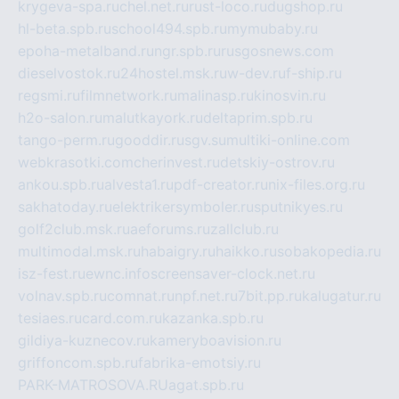
krygeva-spa.ru
chel.net.ru
rust-loco.ru
dugshop.ru
hl-beta.spb.ru
school494.spb.ru
mymubaby.ru
epoha-metalband.ru
ngr.spb.ru
rusgosnews.com
dieselvostok.ru
24hostel.msk.ru
w-dev.ru
f-ship.ru
regsmi.ru
filmnetwork.ru
malinasp.ru
kinosvin.ru
h2o-salon.ru
malutkayork.ru
deltaprim.spb.ru
tango-perm.ru
gooddir.ru
sgv.su
multiki-online.com
webkrasotki.com
cherinvest.ru
detskiy-ostrov.ru
ankou.spb.ru
alvesta1.ru
pdf-creator.ru
nix-files.org.ru
sakhatoday.ru
elektrikersymboler.ru
sputnikyes.ru
golf2club.msk.ru
aeforums.ru
zallclub.ru
multimodal.msk.ru
habaigry.ru
haikko.ru
sobakopedia.ru
isz-fest.ru
ewnc.info
screensaver-clock.net.ru
volnav.spb.ru
comnat.ru
npf.net.ru
7bit.pp.ru
kalugatur.ru
tesiaes.ru
card.com.ru
kazanka.spb.ru
gildiya-kuznecov.ru
kameryboavision.ru
griffoncom.spb.ru
fabrika-emotsiy.ru
PARK-MATROSOVA.RU
agat.spb.ru