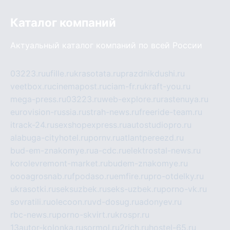
Каталог компаний
Актуальный каталог компаний по всей России
03223.ru
ufille.ru
krasotata.ru
prazdnikdushi.ru
veetbox.ru
cinemapost.ru
ciam-fr.ru
kraft-you.ru
mega-press.ru
03223.ru
web-explore.ru
rastenuya.ru
eurovision-russia.ru
strah-news.ru
freeride-team.ru
itrack-24.ru
sexshopexpress.ru
autostudiopro.ru
alabuga-cityhotel.ru
pornv.ru
atlantpereezd.ru
bud-em-znakomye.ru
a-cdc.ru
elektrostal-news.ru
korolevremont-market.ru
budem-znakomye.ru
oooagrosnab.ru
fpodaso.ru
emfire.ru
pro-otdelky.ru
ukrasotki.ru
seksuzbek.ru
seks-uzbek.ru
porno-vk.ru
sovratili.ru
olecoon.ru
vd-dosug.ru
adonyev.ru
rbc-news.ru
porno-skvirt.ru
krospr.ru
13autor-kolonka.ru
sormol.ru
2rich.ru
hostel-65.ru