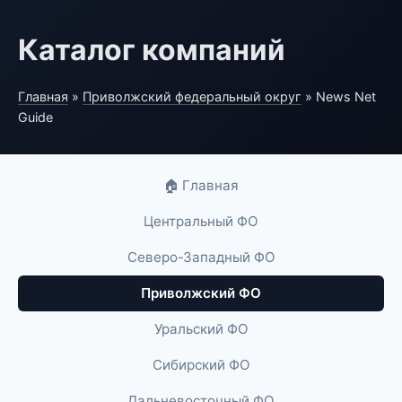
Каталог компаний
Главная
»
Приволжский федеральный округ
» News Net
Guide
🏠 Главная
Центральный ФО
Северо-Западный ФО
Приволжский ФО
Уральский ФО
Сибирский ФО
Дальневосточный ФО