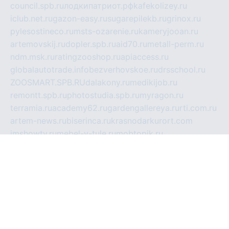
council.spb.ru
лодкипатриот.рф
kafekolizey.ru
iclub.net.ru
gazon-easy.ru
sugarepilekb.ru
grinox.ru
pylesostineco.ru
msts-ozarenie.ru
kameryjooan.ru
artemovskij.ru
dopler.spb.ru
aid70.ru
metall-perm.ru
ndm.msk.ru
ratingzooshop.ru
apiaccess.ru
globalautotrade.info
bezverhovskoe.ru
drsschool.ru
ZOOSMART.SPB.RU
dalakony.ru
medikijob.ru
remontt.spb.ru
photostudia.spb.ru
myragon.ru
terramia.ru
academy62.ru
gardengallereya.ru
rti.com.ru
artem-news.ru
biserinca.ru
krasnodarkurort.com
imshowtv.ru
mebel-v-tule.ru
mobtopik.ru
pcsecurity.net.ru
tool-sib.ru
multimetrunit.ru
sp-tour.ru
fan-cs.ru
santeh-russia.ru
symbian9.net.ru
DSHAIR.RU
tmmotors.spb.ru
xjocuricopii.com
musavtomat.msk.ru
obustrojdom.ru
sovetcik.ru
ybaranovskaya.ru
ppknews.ru
cult-alshei.ru
JAPANRUSSIA.RU
proekciyamebel.ru
imper-finans.ru
rim.org.ru
glamourai.ru
brassminus.ru
zabor-pro.ru
ftn.pp.ru