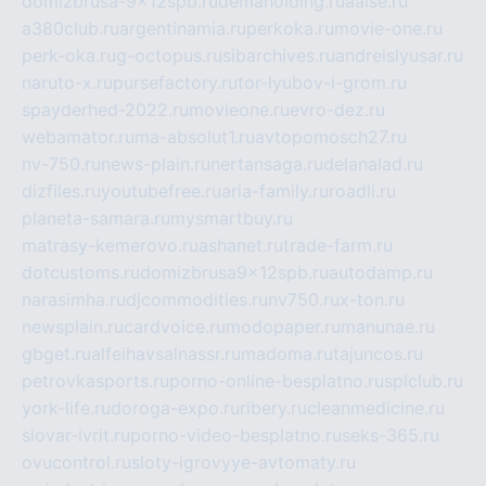
domizbrusa-9x12spb.ru
demaholding.ru
aalse.ru
a380club.ru
argentinamia.ru
perkoka.ru
movie-one.ru
perk-oka.ru
g-octopus.ru
sibarchives.ru
andreislyusar.ru
naruto-x.ru
pursefactory.ru
tor-lyubov-i-grom.ru
spayderhed-2022.ru
movieone.ru
evro-dez.ru
webamator.ru
ma-absolut1.ru
avtopomosch27.ru
nv-750.ru
news-plain.ru
nertansaga.ru
delanalad.ru
dizfiles.ru
youtubefree.ru
aria-family.ru
roadli.ru
planeta-samara.ru
mysmartbuy.ru
matrasy-kemerovo.ru
ashanet.ru
trade-farm.ru
dotcustoms.ru
domizbrusa9x12spb.ru
autodamp.ru
narasimha.ru
djcommodities.ru
nv750.ru
x-ton.ru
newsplain.ru
cardvoice.ru
modopaper.ru
manunae.ru
gbget.ru
alfeihavsalnassr.ru
madoma.ru
tajuncos.ru
petrovkasports.ru
porno-online-besplatno.ru
splclub.ru
york-life.ru
doroga-expo.ru
ribery.ru
cleanmedicine.ru
slovar-ivrit.ru
porno-video-besplatno.ru
seks-365.ru
ovucontrol.ru
sloty-igrovyye-avtomaty.ru