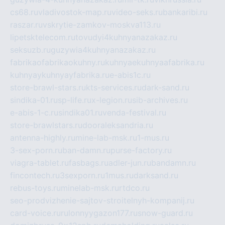
cs68.ru
vladivostok-map.ru
video-seks.ru
bankaribi.ru
raszar.ru
vskrytie-zamkov-moskva113.ru
lipetsktelecom.ru
tovudyi4kuhnyanazakaz.ru
seksuzb.ru
guzywia4kuhnyanazakaz.ru
fabrikaofabrikaokuhny.ru
kuhnyaekuhnyaafabrika.ru
kuhnyaykuhnyayfabrika.ru
e-abis1c.ru
store-brawl-stars.ru
kts-services.ru
dark-sand.ru
sindika-01.ru
sp-life.ru
x-legion.ru
sib-archives.ru
e-abis-1-c.ru
sindika01.ru
venda-festival.ru
store-brawlstars.ru
dooraleksandria.ru
antenna-highly.ru
mine-lab-msk.ru
1-mus.ru
3-sex-porn.ru
ban-damn.ru
purse-factory.ru
viagra-tablet.ru
fasbags.ru
adler-jun.ru
bandamn.ru
fincontech.ru
3sexporn.ru
1mus.ru
darksand.ru
rebus-toys.ru
minelab-msk.ru
rtdco.ru
seo-prodvizhenie-sajtov-stroitelnyh-kompanij.ru
card-voice.ru
rulonnyygazon177.ru
snow-guard.ru