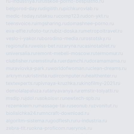
ru-industriya.ru
russkoe-porno-besplatno.ru
belgorod-day.ru
digilith.ru
pichkurovlab.ru
medic-today.ru
taksu.ru
comp123.ru
don-ykt.ru
teensvoice.ru
imgsharing.ru
domashnee-porno.ru
eva-elfie.ru
foto-tur.ru
biz-doska.ru
metropoltravel.ru
veslo-i-yakor.ru
borodino-media.ru
rostotsky.ru
regionufa.ru
weiss-bet.ru
zaryna.ru
casinotablet.ru
universalia.ru
remont-mebeli-moscow.ru
termomur.ru
clubfisher.ru
remstirufa.ru
erdamchi.ru
doramamama.ru
muraviovka-park.ru
worldofwoman.ru
clean-dreams.ru
arkrym.ru
kristinita.ru
dircomputer.ru
healthenter.ru
textexperts.ru
pivnaya-kruzhka.ru
kinofilmy-2021.ru
demolalapaluza.ru
tanyavanya.ru
remstir-tolyatti.ru
msdip.ru
jdol.ru
sokolovr.ru
newtech-spb.ru
rezemkleim.ru
massage-tai.ru
seonub.ru
zvonitut.ru
biolisichka24.ru
mncraft-download.ru
algoritm-sistema.ru
godflesh.ru
ru-industria.ru
zebra-tlt.ru
okna-proficom.ru
erynok.ru