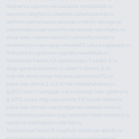
hostserve.ru
porno-na-russkom.ru
mishinlab.ru
neznobi.ru
bigfatcc.ru
habble.ru
starbucksvia.ru
delfinet.ru
silvernano.ru
elestal.ru
vektor-doroga.ru
velotrenajery.ru
pronso54.ru
lenasever.ru
lovinskix.ru
show-pets.ru
smartnews03.ru
discofoxworld.ru
miraclecoon.ru
pongup.ru
hostel65.ru
liura.ru
glasspb.ru
firehunters.ru
gribowo.ru
gnalis.ru
bulkitula.ru
hometown-france.ru
1-xbeticricetc-1-xbetti-5.ru
shop-garena.ru
cricetc-1-xbetr-1-xbetcc-2.ru
one-life-story.ru
top-halyava.ru
accounts112.ru
poka-vse-doma-2.ru
3-d-file.ru
hahahaharms.ru
g2012.ru
tst-1.ru
shaggy-cat.ru
opsmgr.ru
ev-gallery.ru
g-2012.ru
ops-mgr.ru
accounts-112.ru
csm-demo.ru
poka-vse-doma2.ru
airgungames.ru
allseo-host.ru
tehosmotre.ru
varieta-yug.ru
cricetc1xbetr1xbetcc2.ru
raytor-d.ru
atillagunn.ru
3d-file.ru
1xbeticricetc1xbetti5.ru
uafoot-statti.ru
e-abis1c.ru
store-brawl-stars.ru
kts-services.ru
dark-sand.ru