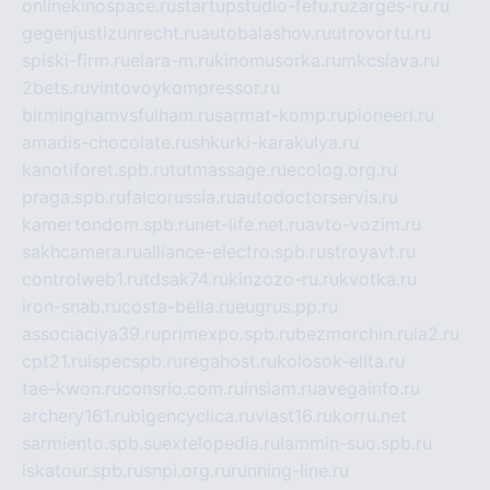
onlinekinospace.ru
startupstudio-fefu.ru
zarges-ru.ru
gegenjustizunrecht.ru
autobalashov.ru
utrovortu.ru
spiski-firm.ru
elara-m.ru
kinomusorka.ru
mkcslava.ru
2bets.ru
vintovoykompressor.ru
birminghamvsfulham.ru
sarmat-komp.ru
pioneeri.ru
amadis-chocolate.ru
shkurki-karakulya.ru
kanotiforet.spb.ru
tutmassage.ru
ecolog.org.ru
praga.spb.ru
falcorussia.ru
autodoctorservis.ru
kamertondom.spb.ru
net-life.net.ru
avto-vozim.ru
sakhcamera.ru
alliance-electro.spb.ru
stroyavt.ru
controlweb1.ru
tdsak74.ru
kinzozo-ru.ru
kvotka.ru
iron-snab.ru
costa-bella.ru
eugrus.pp.ru
associaciya39.ru
primexpo.spb.ru
bezmorchin.ru
ia2.ru
cpt21.ru
ispecspb.ru
regahost.ru
kolosok-elita.ru
tae-kwon.ru
consrio.com.ru
insiam.ru
avegainfo.ru
archery161.ru
bigencyclica.ru
vlast16.ru
korru.net
sarmiento.spb.su
extelopedia.ru
lammin-suo.spb.ru
iskatour.spb.ru
snpi.org.ru
running-line.ru