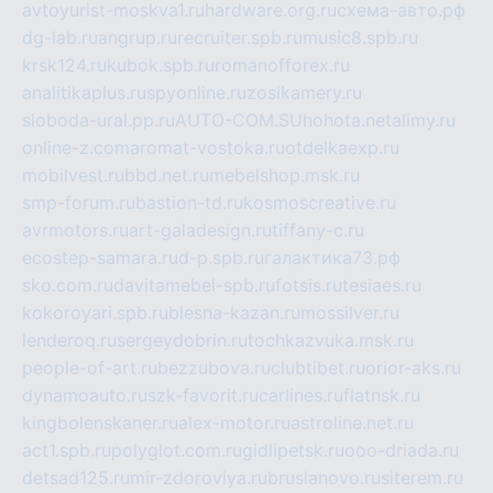
avtoyurist-moskva1.ru
hardware.org.ru
схема-авто.рф
dg-lab.ru
angrup.ru
recruiter.spb.ru
music8.spb.ru
krsk124.ru
kubok.spb.ru
romanofforex.ru
analitikaplus.ru
spyonline.ru
zosikamery.ru
sloboda-ural.pp.ru
AUTO-COM.SU
hohota.net
alimy.ru
online-z.com
aromat-vostoka.ru
otdelkaexp.ru
mobilvest.ru
bbd.net.ru
mebelshop.msk.ru
smp-forum.ru
bastion-td.ru
kosmoscreative.ru
avrmotors.ru
art-galadesign.ru
tiffany-c.ru
ecostep-samara.ru
d-p.spb.ru
галактика73.рф
sko.com.ru
davitamebel-spb.ru
fotsis.ru
tesiaes.ru
kokoroyari.spb.ru
blesna-kazan.ru
mossilver.ru
lenderoq.ru
sergeydobrin.ru
tochkazvuka.msk.ru
people-of-art.ru
bezzubova.ru
clubtibet.ru
orior-aks.ru
dynamoauto.ru
szk-favorit.ru
carlines.ru
flatnsk.ru
kingbolenskaner.ru
alex-motor.ru
astroline.net.ru
act1.spb.ru
polyglot.com.ru
gidlipetsk.ru
ooo-driada.ru
detsad125.ru
mir-zdoroviya.ru
bruslanovo.ru
siterem.ru