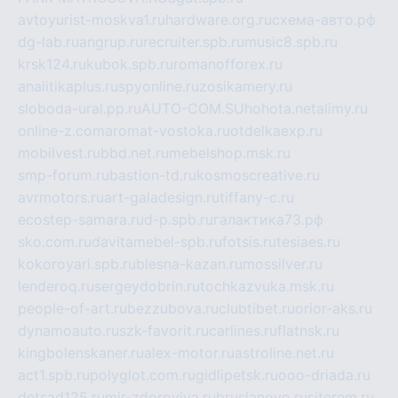
avtoyurist-moskva1.ru
hardware.org.ru
схема-авто.рф
dg-lab.ru
angrup.ru
recruiter.spb.ru
music8.spb.ru
krsk124.ru
kubok.spb.ru
romanofforex.ru
analitikaplus.ru
spyonline.ru
zosikamery.ru
sloboda-ural.pp.ru
AUTO-COM.SU
hohota.net
alimy.ru
online-z.com
aromat-vostoka.ru
otdelkaexp.ru
mobilvest.ru
bbd.net.ru
mebelshop.msk.ru
smp-forum.ru
bastion-td.ru
kosmoscreative.ru
avrmotors.ru
art-galadesign.ru
tiffany-c.ru
ecostep-samara.ru
d-p.spb.ru
галактика73.рф
sko.com.ru
davitamebel-spb.ru
fotsis.ru
tesiaes.ru
kokoroyari.spb.ru
blesna-kazan.ru
mossilver.ru
lenderoq.ru
sergeydobrin.ru
tochkazvuka.msk.ru
people-of-art.ru
bezzubova.ru
clubtibet.ru
orior-aks.ru
dynamoauto.ru
szk-favorit.ru
carlines.ru
flatnsk.ru
kingbolenskaner.ru
alex-motor.ru
astroline.net.ru
act1.spb.ru
polyglot.com.ru
gidlipetsk.ru
ooo-driada.ru
detsad125.ru
mir-zdoroviya.ru
bruslanovo.ru
siterem.ru