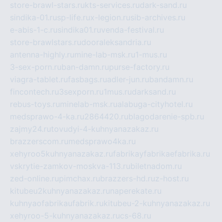
store-brawl-stars.ru
kts-services.ru
dark-sand.ru
sindika-01.ru
sp-life.ru
x-legion.ru
sib-archives.ru
e-abis-1-c.ru
sindika01.ru
venda-festival.ru
store-brawlstars.ru
dooraleksandria.ru
antenna-highly.ru
mine-lab-msk.ru
1-mus.ru
3-sex-porn.ru
ban-damn.ru
purse-factory.ru
viagra-tablet.ru
fasbags.ru
adler-jun.ru
bandamn.ru
fincontech.ru
3sexporn.ru
1mus.ru
darksand.ru
rebus-toys.ru
minelab-msk.ru
alabuga-cityhotel.ru
medsprawo-4-ka.ru
2864420.ru
blagodarenie-spb.ru
zajmy24.ru
tovudyi-4-kuhnyanazakaz.ru
brazzerscom.ru
medsprawo4ka.ru
xehyroo5kuhnyanazakaz.ru
fabrikayfabrikaefabrika.ru
vskrytie-zamkov-moskva-113.ru
biletnadom.ru
zed-online.ru
pimchax.ru
brazzers-hd.ru
z-host.ru
kitubeu2kuhnyanazakaz.ru
naperekate.ru
kuhnyaofabrikaufabrik.ru
kitubeu-2-kuhnyanazakaz.ru
xehyroo-5-kuhnyanazakaz.ru
cs-68.ru