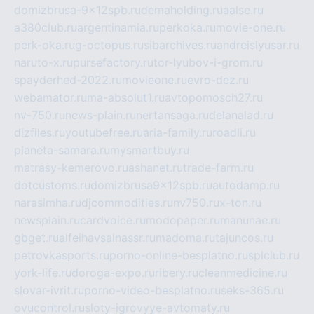
domizbrusa-9x12spb.ru
demaholding.ru
aalse.ru
a380club.ru
argentinamia.ru
perkoka.ru
movie-one.ru
perk-oka.ru
g-octopus.ru
sibarchives.ru
andreislyusar.ru
naruto-x.ru
pursefactory.ru
tor-lyubov-i-grom.ru
spayderhed-2022.ru
movieone.ru
evro-dez.ru
webamator.ru
ma-absolut1.ru
avtopomosch27.ru
nv-750.ru
news-plain.ru
nertansaga.ru
delanalad.ru
dizfiles.ru
youtubefree.ru
aria-family.ru
roadli.ru
planeta-samara.ru
mysmartbuy.ru
matrasy-kemerovo.ru
ashanet.ru
trade-farm.ru
dotcustoms.ru
domizbrusa9x12spb.ru
autodamp.ru
narasimha.ru
djcommodities.ru
nv750.ru
x-ton.ru
newsplain.ru
cardvoice.ru
modopaper.ru
manunae.ru
gbget.ru
alfeihavsalnassr.ru
madoma.ru
tajuncos.ru
petrovkasports.ru
porno-online-besplatno.ru
splclub.ru
york-life.ru
doroga-expo.ru
ribery.ru
cleanmedicine.ru
slovar-ivrit.ru
porno-video-besplatno.ru
seks-365.ru
ovucontrol.ru
sloty-igrovyye-avtomaty.ru