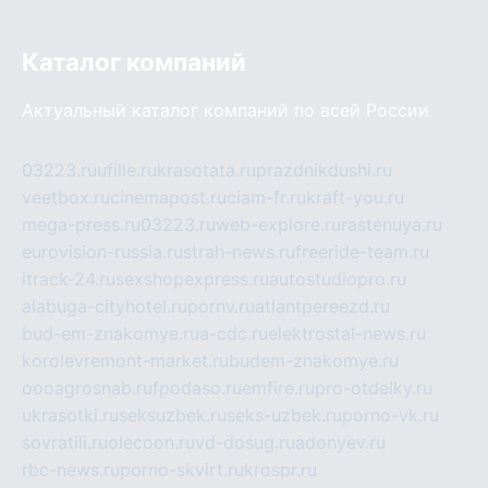
Каталог компаний
Актуальный каталог компаний по всей России
03223.ru
ufille.ru
krasotata.ru
prazdnikdushi.ru
veetbox.ru
cinemapost.ru
ciam-fr.ru
kraft-you.ru
mega-press.ru
03223.ru
web-explore.ru
rastenuya.ru
eurovision-russia.ru
strah-news.ru
freeride-team.ru
itrack-24.ru
sexshopexpress.ru
autostudiopro.ru
alabuga-cityhotel.ru
pornv.ru
atlantpereezd.ru
bud-em-znakomye.ru
a-cdc.ru
elektrostal-news.ru
korolevremont-market.ru
budem-znakomye.ru
oooagrosnab.ru
fpodaso.ru
emfire.ru
pro-otdelky.ru
ukrasotki.ru
seksuzbek.ru
seks-uzbek.ru
porno-vk.ru
sovratili.ru
olecoon.ru
vd-dosug.ru
adonyev.ru
rbc-news.ru
porno-skvirt.ru
krospr.ru