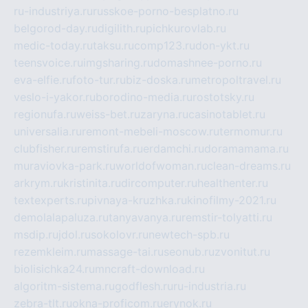
ru-industriya.ru
russkoe-porno-besplatno.ru
belgorod-day.ru
digilith.ru
pichkurovlab.ru
medic-today.ru
taksu.ru
comp123.ru
don-ykt.ru
teensvoice.ru
imgsharing.ru
domashnee-porno.ru
eva-elfie.ru
foto-tur.ru
biz-doska.ru
metropoltravel.ru
veslo-i-yakor.ru
borodino-media.ru
rostotsky.ru
regionufa.ru
weiss-bet.ru
zaryna.ru
casinotablet.ru
universalia.ru
remont-mebeli-moscow.ru
termomur.ru
clubfisher.ru
remstirufa.ru
erdamchi.ru
doramamama.ru
muraviovka-park.ru
worldofwoman.ru
clean-dreams.ru
arkrym.ru
kristinita.ru
dircomputer.ru
healthenter.ru
textexperts.ru
pivnaya-kruzhka.ru
kinofilmy-2021.ru
demolalapaluza.ru
tanyavanya.ru
remstir-tolyatti.ru
msdip.ru
jdol.ru
sokolovr.ru
newtech-spb.ru
rezemkleim.ru
massage-tai.ru
seonub.ru
zvonitut.ru
biolisichka24.ru
mncraft-download.ru
algoritm-sistema.ru
godflesh.ru
ru-industria.ru
zebra-tlt.ru
okna-proficom.ru
erynok.ru