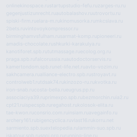
onlinekinospace.ru
startupstudio-fefu.ru
zarges-ru.ru
gegenjustizunrecht.ru
autobalashov.ru
utrovortu.ru
spiski-firm.ru
elara-m.ru
kinomusorka.ru
mkcslava.ru
2bets.ru
vintovoykompressor.ru
birminghamvsfulham.ru
sarmat-komp.ru
pioneeri.ru
amadis-chocolate.ru
shkurki-karakulya.ru
kanotiforet.spb.ru
tutmassage.ru
ecolog.org.ru
praga.spb.ru
falcorussia.ru
autodoctorservis.ru
kamertondom.spb.ru
net-life.net.ru
avto-vozim.ru
sakhcamera.ru
alliance-electro.spb.ru
stroyavt.ru
controlweb1.ru
tdsak74.ru
kinzozo-ru.ru
kvotka.ru
iron-snab.ru
costa-bella.ru
eugrus.pp.ru
associaciya39.ru
primexpo.spb.ru
bezmorchin.ru
ia2.ru
cpt21.ru
ispecspb.ru
regahost.ru
kolosok-elita.ru
tae-kwon.ru
consrio.com.ru
insiam.ru
avegainfo.ru
archery161.ru
bigencyclica.ru
vlast16.ru
korru.net
sarmiento.spb.su
extelopedia.ru
lammin-suo.spb.ru
iskatour.spb.ru
snpi.org.ru
running-line.ru