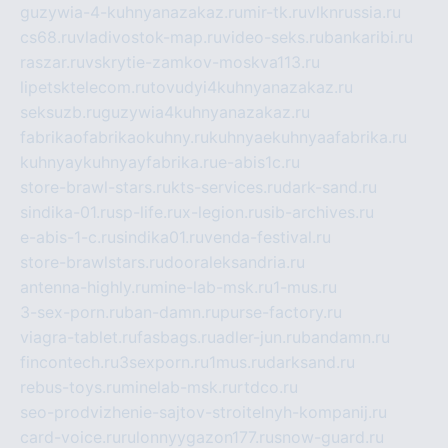
guzywia-4-kuhnyanazakaz.ru
mir-tk.ru
vlknrussia.ru
cs68.ru
vladivostok-map.ru
video-seks.ru
bankaribi.ru
raszar.ru
vskrytie-zamkov-moskva113.ru
lipetsktelecom.ru
tovudyi4kuhnyanazakaz.ru
seksuzb.ru
guzywia4kuhnyanazakaz.ru
fabrikaofabrikaokuhny.ru
kuhnyaekuhnyaafabrika.ru
kuhnyaykuhnyayfabrika.ru
e-abis1c.ru
store-brawl-stars.ru
kts-services.ru
dark-sand.ru
sindika-01.ru
sp-life.ru
x-legion.ru
sib-archives.ru
e-abis-1-c.ru
sindika01.ru
venda-festival.ru
store-brawlstars.ru
dooraleksandria.ru
antenna-highly.ru
mine-lab-msk.ru
1-mus.ru
3-sex-porn.ru
ban-damn.ru
purse-factory.ru
viagra-tablet.ru
fasbags.ru
adler-jun.ru
bandamn.ru
fincontech.ru
3sexporn.ru
1mus.ru
darksand.ru
rebus-toys.ru
minelab-msk.ru
rtdco.ru
seo-prodvizhenie-sajtov-stroitelnyh-kompanij.ru
card-voice.ru
rulonnyygazon177.ru
snow-guard.ru