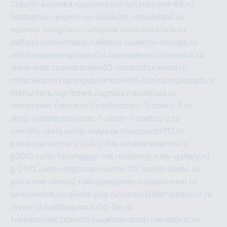
13autor-kolonka.ru
sormol.ru
2rich.ru
hostel-65.ru
hostserve.ru
porno-na-russkom.ru
mishinlab.ru
neznobi.ru
bigfatcc.ru
habble.ru
starbucksvia.ru
delfinet.ru
silvernano.ru
elestal.ru
vektor-doroga.ru
velotrenajery.ru
pronso54.ru
lenasever.ru
lovinskix.ru
show-pets.ru
smartnews03.ru
discofoxworld.ru
miraclecoon.ru
pongup.ru
hostel65.ru
liura.ru
glasspb.ru
firehunters.ru
gribowo.ru
gnalis.ru
bulkitula.ru
hometown-france.ru
1-xbeticricetc-1-xbetti-5.ru
shop-garena.ru
cricetc-1-xbetr-1-xbetcc-2.ru
one-life-story.ru
top-halyava.ru
accounts112.ru
poka-vse-doma-2.ru
3-d-file.ru
hahahaharms.ru
g2012.ru
tst-1.ru
shaggy-cat.ru
opsmgr.ru
ev-gallery.ru
g-2012.ru
ops-mgr.ru
accounts-112.ru
csm-demo.ru
poka-vse-doma2.ru
airgungames.ru
allseo-host.ru
tehosmotre.ru
varieta-yug.ru
cricetc1xbetr1xbetcc2.ru
raytor-d.ru
atillagunn.ru
3d-file.ru
1xbeticricetc1xbetti5.ru
uafoot-statti.ru
e-abis1c.ru