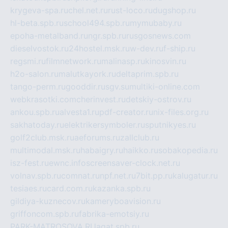
krygeva-spa.ru
chel.net.ru
rust-loco.ru
dugshop.ru
hl-beta.spb.ru
school494.spb.ru
mymubaby.ru
epoha-metalband.ru
ngr.spb.ru
rusgosnews.com
dieselvostok.ru
24hostel.msk.ru
w-dev.ru
f-ship.ru
regsmi.ru
filmnetwork.ru
malinasp.ru
kinosvin.ru
h2o-salon.ru
malutkayork.ru
deltaprim.spb.ru
tango-perm.ru
gooddir.ru
sgv.su
multiki-online.com
webkrasotki.com
cherinvest.ru
detskiy-ostrov.ru
ankou.spb.ru
alvesta1.ru
pdf-creator.ru
nix-files.org.ru
sakhatoday.ru
elektrikersymboler.ru
sputnikyes.ru
golf2club.msk.ru
aeforums.ru
zallclub.ru
multimodal.msk.ru
habaigry.ru
haikko.ru
sobakopedia.ru
isz-fest.ru
ewnc.info
screensaver-clock.net.ru
volnav.spb.ru
comnat.ru
npf.net.ru
7bit.pp.ru
kalugatur.ru
tesiaes.ru
card.com.ru
kazanka.spb.ru
gildiya-kuznecov.ru
kameryboavision.ru
griffoncom.spb.ru
fabrika-emotsiy.ru
PARK-MATROSOVA.RU
agat.spb.ru