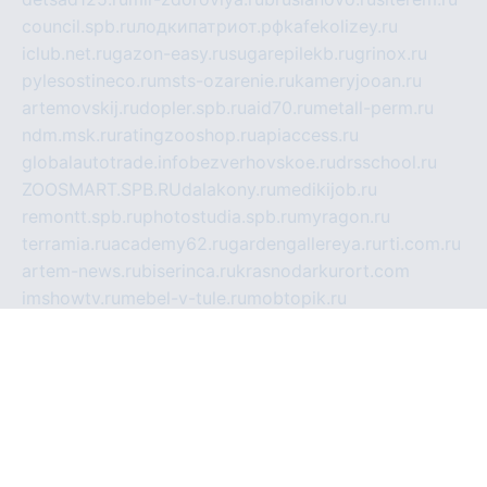
council.spb.ru
лодкипатриот.рф
kafekolizey.ru
iclub.net.ru
gazon-easy.ru
sugarepilekb.ru
grinox.ru
pylesostineco.ru
msts-ozarenie.ru
kameryjooan.ru
artemovskij.ru
dopler.spb.ru
aid70.ru
metall-perm.ru
ndm.msk.ru
ratingzooshop.ru
apiaccess.ru
globalautotrade.info
bezverhovskoe.ru
drsschool.ru
ZOOSMART.SPB.RU
dalakony.ru
medikijob.ru
remontt.spb.ru
photostudia.spb.ru
myragon.ru
terramia.ru
academy62.ru
gardengallereya.ru
rti.com.ru
artem-news.ru
biserinca.ru
krasnodarkurort.com
imshowtv.ru
mebel-v-tule.ru
mobtopik.ru
pcsecurity.net.ru
tool-sib.ru
multimetrunit.ru
sp-tour.ru
fan-cs.ru
santeh-russia.ru
symbian9.net.ru
DSHAIR.RU
tmmotors.spb.ru
xjocuricopii.com
musavtomat.msk.ru
obustrojdom.ru
sovetcik.ru
ybaranovskaya.ru
ppknews.ru
cult-alshei.ru
JAPANRUSSIA.RU
proekciyamebel.ru
imper-finans.ru
rim.org.ru