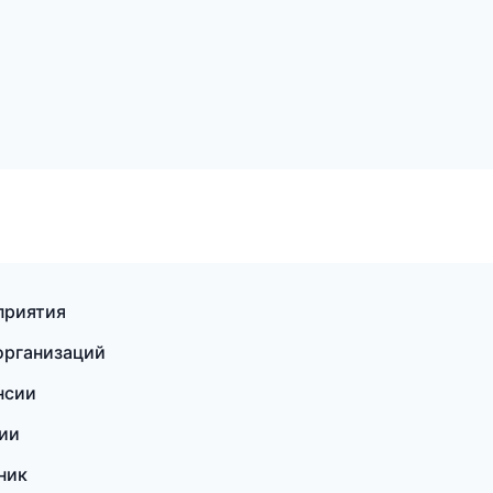
приятия
организаций
нсии
сии
ник