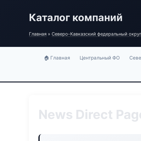
Каталог компаний
Главная
»
Северо-Кавказский федеральный окру
🏠 Главная
Центральный ФО
Севе
News Direct Pag