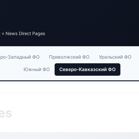
г
» News Direct Pages
ро-Западный ФО
Приволжский ФО
Уральский ФО
Южный ФО
Северо-Кавказский ФО
es