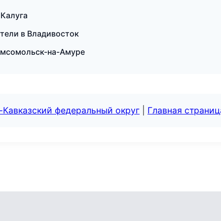
 Калуга
ители в Владивосток
Комсомольск-на-Амуре
-Кавказский федеральный округ
|
Главная страниц