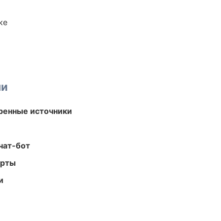
ке
ми
еренные источники
чат-бот
арты
и