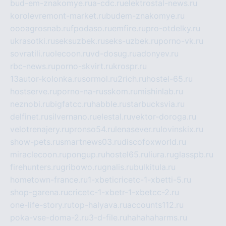
bud-em-znakomye.ru
a-cdc.ru
elektrostal-news.ru
korolevremont-market.ru
budem-znakomye.ru
oooagrosnab.ru
fpodaso.ru
emfire.ru
pro-otdelky.ru
ukrasotki.ru
seksuzbek.ru
seks-uzbek.ru
porno-vk.ru
sovratili.ru
olecoon.ru
vd-dosug.ru
adonyev.ru
rbc-news.ru
porno-skvirt.ru
krospr.ru
13autor-kolonka.ru
sormol.ru
2rich.ru
hostel-65.ru
hostserve.ru
porno-na-russkom.ru
mishinlab.ru
neznobi.ru
bigfatcc.ru
habble.ru
starbucksvia.ru
delfinet.ru
silvernano.ru
elestal.ru
vektor-doroga.ru
velotrenajery.ru
pronso54.ru
lenasever.ru
lovinskix.ru
show-pets.ru
smartnews03.ru
discofoxworld.ru
miraclecoon.ru
pongup.ru
hostel65.ru
liura.ru
glasspb.ru
firehunters.ru
gribowo.ru
gnalis.ru
bulkitula.ru
hometown-france.ru
1-xbeticricetc-1-xbetti-5.ru
shop-garena.ru
cricetc-1-xbetr-1-xbetcc-2.ru
one-life-story.ru
top-halyava.ru
accounts112.ru
poka-vse-doma-2.ru
3-d-file.ru
hahahaharms.ru