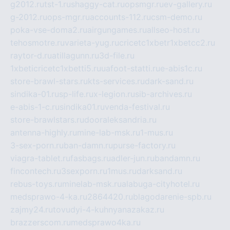
g2012.ru
tst-1.ru
shaggy-cat.ru
opsmgr.ru
ev-gallery.ru
g-2012.ru
ops-mgr.ru
accounts-112.ru
csm-demo.ru
poka-vse-doma2.ru
airgungames.ru
allseo-host.ru
tehosmotre.ru
varieta-yug.ru
cricetc1xbetr1xbetcc2.ru
raytor-d.ru
atillagunn.ru
3d-file.ru
1xbeticricetc1xbetti5.ru
uafoot-statti.ru
e-abis1c.ru
store-brawl-stars.ru
kts-services.ru
dark-sand.ru
sindika-01.ru
sp-life.ru
x-legion.ru
sib-archives.ru
e-abis-1-c.ru
sindika01.ru
venda-festival.ru
store-brawlstars.ru
dooraleksandria.ru
antenna-highly.ru
mine-lab-msk.ru
1-mus.ru
3-sex-porn.ru
ban-damn.ru
purse-factory.ru
viagra-tablet.ru
fasbags.ru
adler-jun.ru
bandamn.ru
fincontech.ru
3sexporn.ru
1mus.ru
darksand.ru
rebus-toys.ru
minelab-msk.ru
alabuga-cityhotel.ru
medsprawo-4-ka.ru
2864420.ru
blagodarenie-spb.ru
zajmy24.ru
tovudyi-4-kuhnyanazakaz.ru
brazzerscom.ru
medsprawo4ka.ru