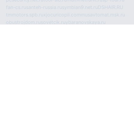
fan-cs.ru
santeh-russia.ru
symbian9.net.ru
DSHAIR.RU
tmmotors.spb.ru
xjocuricopii.com
musavtomat.msk.ru
obustrojdom.ru
sovetcik.ru
ybaranovskaya.ru
ppknews.ru
cult-alshei.ru
JAPANRUSSIA.RU
proekciyamebel.ru
imper-finans.ru
rim.org.ru
glamourai.ru
brassminus.ru
zabor-pro.ru
ftn.pp.ru
dorogoe58.ru
laimengpacker.ru
kuzova-zapchasti.ru
sageerp.ru
taxodrom.ru
dsrazvitie.ru
hardcity.net.ru
ratinghomegames.ru
topservice25.ru
gubernyan.ru
gtglasslined.ru
ii4.ru
tssport.spb.ru
andorra24.com
blackwallstreet.ru
oboimos.ru
optim-doors.com.ru
ikuch.ru
nycr.org.ru
npa21.ru
vremya-ch.spb.ru
desert000.ru
ivtorgi.ru
ifiori.ru
catalog-statei.ru
dcv.org.ru
spetsmaster174.ru
ipkameryhiseeu.ru
dum26.ru
ruspol.spb.ru
fr-opendp.ru
kam-solnyshko.ru
cheyenne-arapaho.ru
sevzapmetal.spb.ru
ted-lapidus.spb.ru
parasite-eliminator.ru