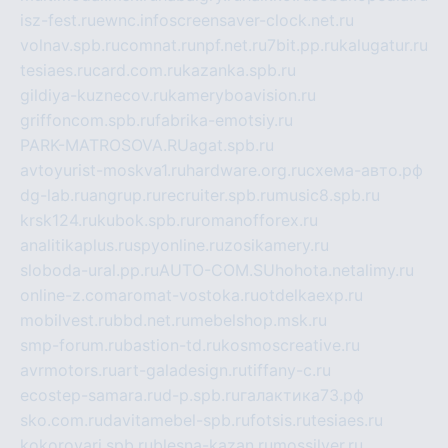
isz-fest.ru
ewnc.info
screensaver-clock.net.ru
volnav.spb.ru
comnat.ru
npf.net.ru
7bit.pp.ru
kalugatur.ru
tesiaes.ru
card.com.ru
kazanka.spb.ru
gildiya-kuznecov.ru
kameryboavision.ru
griffoncom.spb.ru
fabrika-emotsiy.ru
PARK-MATROSOVA.RU
agat.spb.ru
avtoyurist-moskva1.ru
hardware.org.ru
схема-авто.рф
dg-lab.ru
angrup.ru
recruiter.spb.ru
music8.spb.ru
krsk124.ru
kubok.spb.ru
romanofforex.ru
analitikaplus.ru
spyonline.ru
zosikamery.ru
sloboda-ural.pp.ru
AUTO-COM.SU
hohota.net
alimy.ru
online-z.com
aromat-vostoka.ru
otdelkaexp.ru
mobilvest.ru
bbd.net.ru
mebelshop.msk.ru
smp-forum.ru
bastion-td.ru
kosmoscreative.ru
avrmotors.ru
art-galadesign.ru
tiffany-c.ru
ecostep-samara.ru
d-p.spb.ru
галактика73.рф
sko.com.ru
davitamebel-spb.ru
fotsis.ru
tesiaes.ru
kokoroyari.spb.ru
blesna-kazan.ru
mossilver.ru