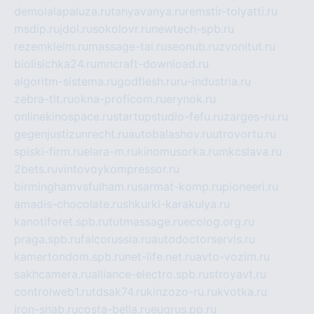
demolalapaluza.ru
tanyavanya.ru
remstir-tolyatti.ru
msdip.ru
jdol.ru
sokolovr.ru
newtech-spb.ru
rezemkleim.ru
massage-tai.ru
seonub.ru
zvonitut.ru
biolisichka24.ru
mncraft-download.ru
algoritm-sistema.ru
godflesh.ru
ru-industria.ru
zebra-tlt.ru
okna-proficom.ru
erynok.ru
onlinekinospace.ru
startupstudio-fefu.ru
zarges-ru.ru
gegenjustizunrecht.ru
autobalashov.ru
utrovortu.ru
spiski-firm.ru
elara-m.ru
kinomusorka.ru
mkcslava.ru
2bets.ru
vintovoykompressor.ru
birminghamvsfulham.ru
sarmat-komp.ru
pioneeri.ru
amadis-chocolate.ru
shkurki-karakulya.ru
kanotiforet.spb.ru
tutmassage.ru
ecolog.org.ru
praga.spb.ru
falcorussia.ru
autodoctorservis.ru
kamertondom.spb.ru
net-life.net.ru
avto-vozim.ru
sakhcamera.ru
alliance-electro.spb.ru
stroyavt.ru
controlweb1.ru
tdsak74.ru
kinzozo-ru.ru
kvotka.ru
iron-snab.ru
costa-bella.ru
eugrus.pp.ru