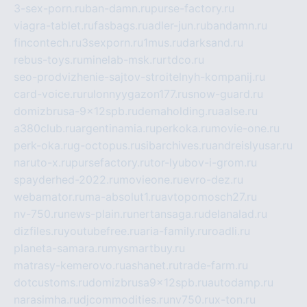
3-sex-porn.ru
ban-damn.ru
purse-factory.ru
viagra-tablet.ru
fasbags.ru
adler-jun.ru
bandamn.ru
fincontech.ru
3sexporn.ru
1mus.ru
darksand.ru
rebus-toys.ru
minelab-msk.ru
rtdco.ru
seo-prodvizhenie-sajtov-stroitelnyh-kompanij.ru
card-voice.ru
rulonnyygazon177.ru
snow-guard.ru
domizbrusa-9x12spb.ru
demaholding.ru
aalse.ru
a380club.ru
argentinamia.ru
perkoka.ru
movie-one.ru
perk-oka.ru
g-octopus.ru
sibarchives.ru
andreislyusar.ru
naruto-x.ru
pursefactory.ru
tor-lyubov-i-grom.ru
spayderhed-2022.ru
movieone.ru
evro-dez.ru
webamator.ru
ma-absolut1.ru
avtopomosch27.ru
nv-750.ru
news-plain.ru
nertansaga.ru
delanalad.ru
dizfiles.ru
youtubefree.ru
aria-family.ru
roadli.ru
planeta-samara.ru
mysmartbuy.ru
matrasy-kemerovo.ru
ashanet.ru
trade-farm.ru
dotcustoms.ru
domizbrusa9x12spb.ru
autodamp.ru
narasimha.ru
djcommodities.ru
nv750.ru
x-ton.ru