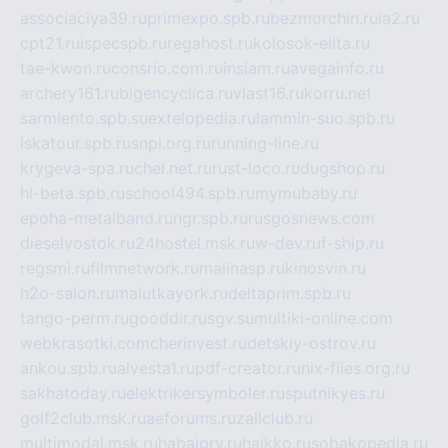
associaciya39.ru
primexpo.spb.ru
bezmorchin.ru
ia2.ru
cpt21.ru
ispecspb.ru
regahost.ru
kolosok-elita.ru
tae-kwon.ru
consrio.com.ru
insiam.ru
avegainfo.ru
archery161.ru
bigencyclica.ru
vlast16.ru
korru.net
sarmiento.spb.su
extelopedia.ru
lammin-suo.spb.ru
iskatour.spb.ru
snpi.org.ru
running-line.ru
krygeva-spa.ru
chel.net.ru
rust-loco.ru
dugshop.ru
hl-beta.spb.ru
school494.spb.ru
mymubaby.ru
epoha-metalband.ru
ngr.spb.ru
rusgosnews.com
dieselvostok.ru
24hostel.msk.ru
w-dev.ru
f-ship.ru
regsmi.ru
filmnetwork.ru
malinasp.ru
kinosvin.ru
h2o-salon.ru
malutkayork.ru
deltaprim.spb.ru
tango-perm.ru
gooddir.ru
sgv.su
multiki-online.com
webkrasotki.com
cherinvest.ru
detskiy-ostrov.ru
ankou.spb.ru
alvesta1.ru
pdf-creator.ru
nix-files.org.ru
sakhatoday.ru
elektrikersymboler.ru
sputnikyes.ru
golf2club.msk.ru
aeforums.ru
zallclub.ru
multimodal.msk.ru
habaigry.ru
haikko.ru
sobakopedia.ru