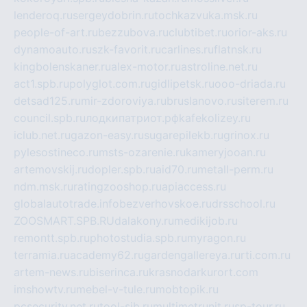
lenderoq.ru
sergeydobrin.ru
tochkazvuka.msk.ru
people-of-art.ru
bezzubova.ru
clubtibet.ru
orior-aks.ru
dynamoauto.ru
szk-favorit.ru
carlines.ru
flatnsk.ru
kingbolenskaner.ru
alex-motor.ru
astroline.net.ru
act1.spb.ru
polyglot.com.ru
gidlipetsk.ru
ooo-driada.ru
detsad125.ru
mir-zdoroviya.ru
bruslanovo.ru
siterem.ru
council.spb.ru
лодкипатриот.рф
kafekolizey.ru
iclub.net.ru
gazon-easy.ru
sugarepilekb.ru
grinox.ru
pylesostineco.ru
msts-ozarenie.ru
kameryjooan.ru
artemovskij.ru
dopler.spb.ru
aid70.ru
metall-perm.ru
ndm.msk.ru
ratingzooshop.ru
apiaccess.ru
globalautotrade.info
bezverhovskoe.ru
drsschool.ru
ZOOSMART.SPB.RU
dalakony.ru
medikijob.ru
remontt.spb.ru
photostudia.spb.ru
myragon.ru
terramia.ru
academy62.ru
gardengallereya.ru
rti.com.ru
artem-news.ru
biserinca.ru
krasnodarkurort.com
imshowtv.ru
mebel-v-tule.ru
mobtopik.ru
pcsecurity.net.ru
tool-sib.ru
multimetrunit.ru
sp-tour.ru