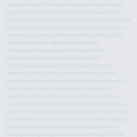
newsplain.ru
cardvoice.ru
modopaper.ru
manunae.ru
gbget.ru
alfeihavsalnassr.ru
madoma.ru
tajuncos.ru
petrovkasports.ru
porno-online-besplatno.ru
splclub.ru
york-life.ru
doroga-expo.ru
ribery.ru
cleanmedicine.ru
slovar-ivrit.ru
porno-video-besplatno.ru
seks-365.ru
ovucontrol.ru
sloty-igrovyye-avtomaty.ru
ru-industriya.ru
russkoe-porno-besplatno.ru
belgorod-day.ru
digilith.ru
pichkurovlab.ru
medic-today.ru
taksu.ru
comp123.ru
don-ykt.ru
teensvoice.ru
imgsharing.ru
domashnee-porno.ru
eva-elfie.ru
foto-tur.ru
biz-doska.ru
metropoltravel.ru
veslo-i-yakor.ru
borodino-media.ru
rostotsky.ru
regionufa.ru
weiss-bet.ru
zaryna.ru
casinotablet.ru
universalia.ru
remont-mebeli-moscow.ru
termomur.ru
clubfisher.ru
remstirufa.ru
erdamchi.ru
doramamama.ru
muraviovka-park.ru
worldofwoman.ru
clean-dreams.ru
arkrym.ru
kristinita.ru
dircomputer.ru
healthenter.ru
textexperts.ru
pivnaya-kruzhka.ru
kinofilmy-2021.ru