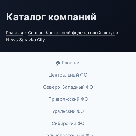
Каталог компаний
Главная
»
Северо-Кавказский федеральный округ
»
News Spravka City
🏠 Главная
Центральный ФО
Северо-Западный ФО
Приволжский ФО
Уральский ФО
Сибирский ФО
Дальневосточный ФО