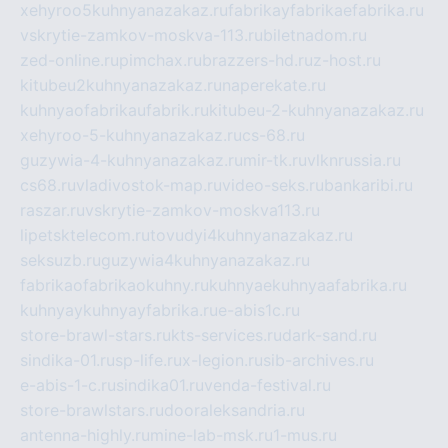
xehyroo5kuhnyanazakaz.ru
fabrikayfabrikaefabrika.ru
vskrytie-zamkov-moskva-113.ru
biletnadom.ru
zed-online.ru
pimchax.ru
brazzers-hd.ru
z-host.ru
kitubeu2kuhnyanazakaz.ru
naperekate.ru
kuhnyaofabrikaufabrik.ru
kitubeu-2-kuhnyanazakaz.ru
xehyroo-5-kuhnyanazakaz.ru
cs-68.ru
guzywia-4-kuhnyanazakaz.ru
mir-tk.ru
vlknrussia.ru
cs68.ru
vladivostok-map.ru
video-seks.ru
bankaribi.ru
raszar.ru
vskrytie-zamkov-moskva113.ru
lipetsktelecom.ru
tovudyi4kuhnyanazakaz.ru
seksuzb.ru
guzywia4kuhnyanazakaz.ru
fabrikaofabrikaokuhny.ru
kuhnyaekuhnyaafabrika.ru
kuhnyaykuhnyayfabrika.ru
e-abis1c.ru
store-brawl-stars.ru
kts-services.ru
dark-sand.ru
sindika-01.ru
sp-life.ru
x-legion.ru
sib-archives.ru
e-abis-1-c.ru
sindika01.ru
venda-festival.ru
store-brawlstars.ru
dooraleksandria.ru
antenna-highly.ru
mine-lab-msk.ru
1-mus.ru