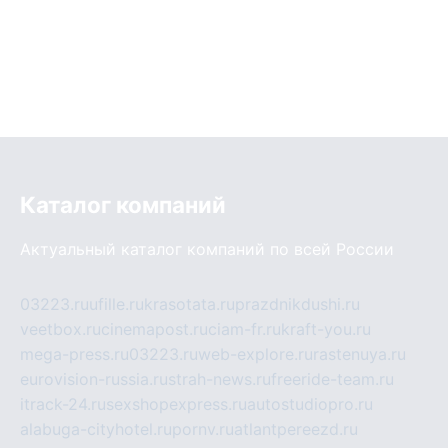
Каталог компаний
Актуальный каталог компаний по всей России
03223.ru
ufille.ru
krasotata.ru
prazdnikdushi.ru
veetbox.ru
cinemapost.ru
ciam-fr.ru
kraft-you.ru
mega-press.ru
03223.ru
web-explore.ru
rastenuya.ru
eurovision-russia.ru
strah-news.ru
freeride-team.ru
itrack-24.ru
sexshopexpress.ru
autostudiopro.ru
alabuga-cityhotel.ru
pornv.ru
atlantpereezd.ru