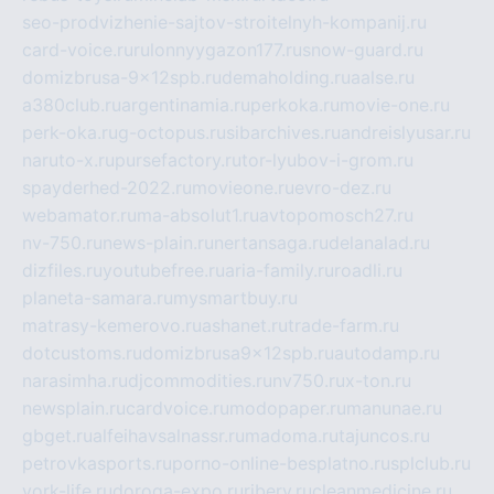
seo-prodvizhenie-sajtov-stroitelnyh-kompanij.ru
card-voice.ru
rulonnyygazon177.ru
snow-guard.ru
domizbrusa-9x12spb.ru
demaholding.ru
aalse.ru
a380club.ru
argentinamia.ru
perkoka.ru
movie-one.ru
perk-oka.ru
g-octopus.ru
sibarchives.ru
andreislyusar.ru
naruto-x.ru
pursefactory.ru
tor-lyubov-i-grom.ru
spayderhed-2022.ru
movieone.ru
evro-dez.ru
webamator.ru
ma-absolut1.ru
avtopomosch27.ru
nv-750.ru
news-plain.ru
nertansaga.ru
delanalad.ru
dizfiles.ru
youtubefree.ru
aria-family.ru
roadli.ru
planeta-samara.ru
mysmartbuy.ru
matrasy-kemerovo.ru
ashanet.ru
trade-farm.ru
dotcustoms.ru
domizbrusa9x12spb.ru
autodamp.ru
narasimha.ru
djcommodities.ru
nv750.ru
x-ton.ru
newsplain.ru
cardvoice.ru
modopaper.ru
manunae.ru
gbget.ru
alfeihavsalnassr.ru
madoma.ru
tajuncos.ru
petrovkasports.ru
porno-online-besplatno.ru
splclub.ru
york-life.ru
doroga-expo.ru
ribery.ru
cleanmedicine.ru