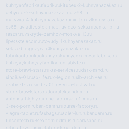
kuhnyaofabrikaufabrik.ru
kitubeu-2-kuhnyanazakaz.ru
xehyroo-5-kuhnyanazakaz.ru
cs-68.ru
guzywia-4-kuhnyanazakaz.ru
mir-tk.ru
vlknrussia.ru
cs68.ru
vladivostok-map.ru
video-seks.ru
bankaribi.ru
raszar.ru
vskrytie-zamkov-moskva113.ru
lipetsktelecom.ru
tovudyi4kuhnyanazakaz.ru
seksuzb.ru
guzywia4kuhnyanazakaz.ru
fabrikaofabrikaokuhny.ru
kuhnyaekuhnyaafabrika.ru
kuhnyaykuhnyayfabrika.ru
e-abis1c.ru
store-brawl-stars.ru
kts-services.ru
dark-sand.ru
sindika-01.ru
sp-life.ru
x-legion.ru
sib-archives.ru
e-abis-1-c.ru
sindika01.ru
venda-festival.ru
store-brawlstars.ru
dooraleksandria.ru
antenna-highly.ru
mine-lab-msk.ru
1-mus.ru
3-sex-porn.ru
ban-damn.ru
purse-factory.ru
viagra-tablet.ru
fasbags.ru
adler-jun.ru
bandamn.ru
fincontech.ru
3sexporn.ru
1mus.ru
darksand.ru
rebus-toys.ru
minelab-msk.ru
rtdco.ru