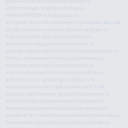
gildiya-kuznecov.ru
kameryboavision.ru
griffoncom.spb.ru
fabrika-emotsiy.ru
PARK-MATROSOVA.RU
agat.spb.ru
avtoyurist-moskva1.ru
hardware.org.ru
схема-авто.рф
dg-lab.ru
angrup.ru
recruiter.spb.ru
music8.spb.ru
krsk124.ru
kubok.spb.ru
romanofforex.ru
analitikaplus.ru
spyonline.ru
zosikamery.ru
sloboda-ural.pp.ru
AUTO-COM.SU
hohota.net
alimy.ru
online-z.com
aromat-vostoka.ru
otdelkaexp.ru
mobilvest.ru
bbd.net.ru
mebelshop.msk.ru
smp-forum.ru
bastion-td.ru
kosmoscreative.ru
avrmotors.ru
art-galadesign.ru
tiffany-c.ru
ecostep-samara.ru
d-p.spb.ru
галактика73.рф
sko.com.ru
davitamebel-spb.ru
fotsis.ru
tesiaes.ru
kokoroyari.spb.ru
blesna-kazan.ru
mossilver.ru
lenderoq.ru
sergeydobrin.ru
tochkazvuka.msk.ru
people-of-art.ru
bezzubova.ru
clubtibet.ru
orior-aks.ru
dynamoauto.ru
szk-favorit.ru
carlines.ru
flatnsk.ru