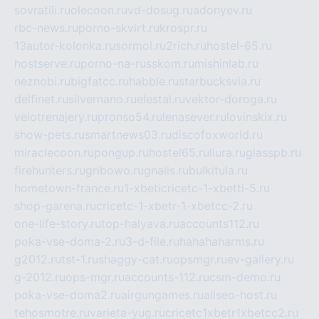
sovratili.ru
olecoon.ru
vd-dosug.ru
adonyev.ru
rbc-news.ru
porno-skvirt.ru
krospr.ru
13autor-kolonka.ru
sormol.ru
2rich.ru
hostel-65.ru
hostserve.ru
porno-na-russkom.ru
mishinlab.ru
neznobi.ru
bigfatcc.ru
habble.ru
starbucksvia.ru
delfinet.ru
silvernano.ru
elestal.ru
vektor-doroga.ru
velotrenajery.ru
pronso54.ru
lenasever.ru
lovinskix.ru
show-pets.ru
smartnews03.ru
discofoxworld.ru
miraclecoon.ru
pongup.ru
hostel65.ru
liura.ru
glasspb.ru
firehunters.ru
gribowo.ru
gnalis.ru
bulkitula.ru
hometown-france.ru
1-xbeticricetc-1-xbetti-5.ru
shop-garena.ru
cricetc-1-xbetr-1-xbetcc-2.ru
one-life-story.ru
top-halyava.ru
accounts112.ru
poka-vse-doma-2.ru
3-d-file.ru
hahahaharms.ru
g2012.ru
tst-1.ru
shaggy-cat.ru
opsmgr.ru
ev-gallery.ru
g-2012.ru
ops-mgr.ru
accounts-112.ru
csm-demo.ru
poka-vse-doma2.ru
airgungames.ru
allseo-host.ru
tehosmotre.ru
varieta-yug.ru
cricetc1xbetr1xbetcc2.ru