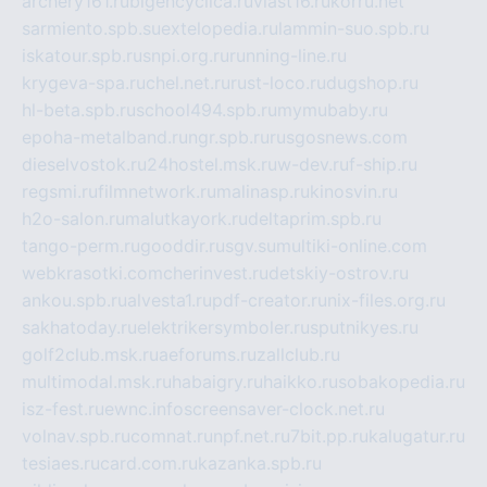
archery161.ru
bigencyclica.ru
vlast16.ru
korru.net
sarmiento.spb.su
extelopedia.ru
lammin-suo.spb.ru
iskatour.spb.ru
snpi.org.ru
running-line.ru
krygeva-spa.ru
chel.net.ru
rust-loco.ru
dugshop.ru
hl-beta.spb.ru
school494.spb.ru
mymubaby.ru
epoha-metalband.ru
ngr.spb.ru
rusgosnews.com
dieselvostok.ru
24hostel.msk.ru
w-dev.ru
f-ship.ru
regsmi.ru
filmnetwork.ru
malinasp.ru
kinosvin.ru
h2o-salon.ru
malutkayork.ru
deltaprim.spb.ru
tango-perm.ru
gooddir.ru
sgv.su
multiki-online.com
webkrasotki.com
cherinvest.ru
detskiy-ostrov.ru
ankou.spb.ru
alvesta1.ru
pdf-creator.ru
nix-files.org.ru
sakhatoday.ru
elektrikersymboler.ru
sputnikyes.ru
golf2club.msk.ru
aeforums.ru
zallclub.ru
multimodal.msk.ru
habaigry.ru
haikko.ru
sobakopedia.ru
isz-fest.ru
ewnc.info
screensaver-clock.net.ru
volnav.spb.ru
comnat.ru
npf.net.ru
7bit.pp.ru
kalugatur.ru
tesiaes.ru
card.com.ru
kazanka.spb.ru