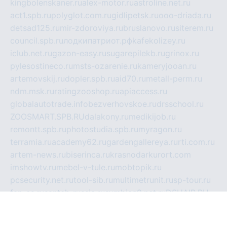
kingbolenskaner.ru
alex-motor.ru
astroline.net.ru
act1.spb.ru
polyglot.com.ru
gidlipetsk.ru
ooo-driada.ru
detsad125.ru
mir-zdoroviya.ru
bruslanovo.ru
siterem.ru
council.spb.ru
лодкипатриот.рф
kafekolizey.ru
iclub.net.ru
gazon-easy.ru
sugarepilekb.ru
grinox.ru
pylesostineco.ru
msts-ozarenie.ru
kameryjooan.ru
artemovskij.ru
dopler.spb.ru
aid70.ru
metall-perm.ru
ndm.msk.ru
ratingzooshop.ru
apiaccess.ru
globalautotrade.info
bezverhovskoe.ru
drsschool.ru
ZOOSMART.SPB.RU
dalakony.ru
medikijob.ru
remontt.spb.ru
photostudia.spb.ru
myragon.ru
terramia.ru
academy62.ru
gardengallereya.ru
rti.com.ru
artem-news.ru
biserinca.ru
krasnodarkurort.com
imshowtv.ru
mebel-v-tule.ru
mobtopik.ru
pcsecurity.net.ru
tool-sib.ru
multimetrunit.ru
sp-tour.ru
fan-cs.ru
santeh-russia.ru
symbian9.net.ru
DSHAIR.RU
tmmotors.spb.ru
xjocuricopii.com
musavtomat.msk.ru
obustrojdom.ru
sovetcik.ru
ybaranovskaya.ru