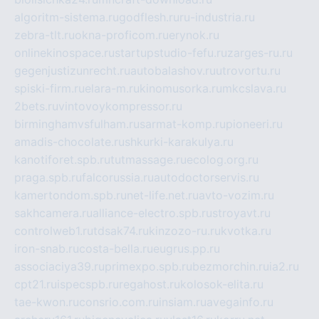
algoritm-sistema.ru
godflesh.ru
ru-industria.ru
zebra-tlt.ru
okna-proficom.ru
erynok.ru
onlinekinospace.ru
startupstudio-fefu.ru
zarges-ru.ru
gegenjustizunrecht.ru
autobalashov.ru
utrovortu.ru
spiski-firm.ru
elara-m.ru
kinomusorka.ru
mkcslava.ru
2bets.ru
vintovoykompressor.ru
birminghamvsfulham.ru
sarmat-komp.ru
pioneeri.ru
amadis-chocolate.ru
shkurki-karakulya.ru
kanotiforet.spb.ru
tutmassage.ru
ecolog.org.ru
praga.spb.ru
falcorussia.ru
autodoctorservis.ru
kamertondom.spb.ru
net-life.net.ru
avto-vozim.ru
sakhcamera.ru
alliance-electro.spb.ru
stroyavt.ru
controlweb1.ru
tdsak74.ru
kinzozo-ru.ru
kvotka.ru
iron-snab.ru
costa-bella.ru
eugrus.pp.ru
associaciya39.ru
primexpo.spb.ru
bezmorchin.ru
ia2.ru
cpt21.ru
ispecspb.ru
regahost.ru
kolosok-elita.ru
tae-kwon.ru
consrio.com.ru
insiam.ru
avegainfo.ru