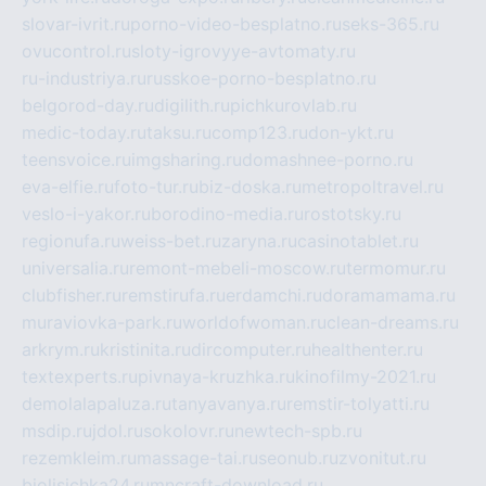
slovar-ivrit.ru
porno-video-besplatno.ru
seks-365.ru
ovucontrol.ru
sloty-igrovyye-avtomaty.ru
ru-industriya.ru
russkoe-porno-besplatno.ru
belgorod-day.ru
digilith.ru
pichkurovlab.ru
medic-today.ru
taksu.ru
comp123.ru
don-ykt.ru
teensvoice.ru
imgsharing.ru
domashnee-porno.ru
eva-elfie.ru
foto-tur.ru
biz-doska.ru
metropoltravel.ru
veslo-i-yakor.ru
borodino-media.ru
rostotsky.ru
regionufa.ru
weiss-bet.ru
zaryna.ru
casinotablet.ru
universalia.ru
remont-mebeli-moscow.ru
termomur.ru
clubfisher.ru
remstirufa.ru
erdamchi.ru
doramamama.ru
muraviovka-park.ru
worldofwoman.ru
clean-dreams.ru
arkrym.ru
kristinita.ru
dircomputer.ru
healthenter.ru
textexperts.ru
pivnaya-kruzhka.ru
kinofilmy-2021.ru
demolalapaluza.ru
tanyavanya.ru
remstir-tolyatti.ru
msdip.ru
jdol.ru
sokolovr.ru
newtech-spb.ru
rezemkleim.ru
massage-tai.ru
seonub.ru
zvonitut.ru
biolisichka24.ru
mncraft-download.ru