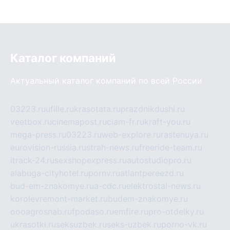
Каталог компаний
Актуальный каталог компаний по всей России
03223.ru
ufille.ru
krasotata.ru
prazdnikdushi.ru
veetbox.ru
cinemapost.ru
ciam-fr.ru
kraft-you.ru
mega-press.ru
03223.ru
web-explore.ru
rastenuya.ru
eurovision-russia.ru
strah-news.ru
freeride-team.ru
itrack-24.ru
sexshopexpress.ru
autostudiopro.ru
alabuga-cityhotel.ru
pornv.ru
atlantpereezd.ru
bud-em-znakomye.ru
a-cdc.ru
elektrostal-news.ru
korolevremont-market.ru
budem-znakomye.ru
oooagrosnab.ru
fpodaso.ru
emfire.ru
pro-otdelky.ru
ukrasotki.ru
seksuzbek.ru
seks-uzbek.ru
porno-vk.ru