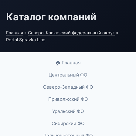
Каталог компаний
Главная
»
Северо-Кавказский федеральный округ
»
Portal Spravka Line
🏠 Главная
Центральный ФО
Северо-Западный ФО
Приволжский ФО
Уральский ФО
Сибирский ФО
Дальневосточный ФО