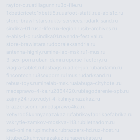
raytor-d.ru
atillagunn.ru
3d-file.ru
1xbeticricetc1xbetti5.ru
uafoot-statti.ru
e-abis1c.ru
store-brawl-stars.ru
kts-services.ru
dark-sand.ru
sindika-01.ru
sp-life.ru
x-legion.ru
sib-archives.ru
e-abis-1-c.ru
sindika01.ru
venda-festival.ru
store-brawlstars.ru
dooraleksandria.ru
antenna-highly.ru
mine-lab-msk.ru
1-mus.ru
3-sex-porn.ru
ban-damn.ru
purse-factory.ru
viagra-tablet.ru
fasbags.ru
adler-jun.ru
bandamn.ru
fincontech.ru
3sexporn.ru
1mus.ru
darksand.ru
rebus-toys.ru
minelab-msk.ru
alabuga-cityhotel.ru
medsprawo-4-ka.ru
2864420.ru
blagodarenie-spb.ru
zajmy24.ru
tovudyi-4-kuhnyanazakaz.ru
brazzerscom.ru
medsprawo4ka.ru
xehyroo5kuhnyanazakaz.ru
fabrikayfabrikaefabrika.ru
vskrytie-zamkov-moskva-113.ru
biletnadom.ru
zed-online.ru
pimchax.ru
brazzers-hd.ru
z-host.ru
kitubeu2kuhnyanazakaz.ru
naperekate.ru