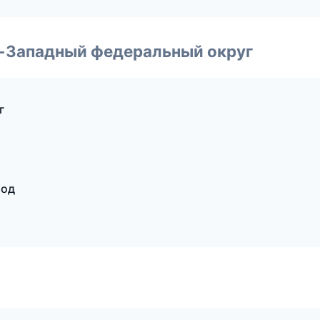
о-Западный федеральный округ
г
род