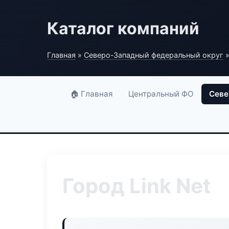
Каталог компаний
Главная
»
Северо-Западный федеральный округ
»
🏠 Главная
Центральный ФО
Севе
Город Link Net