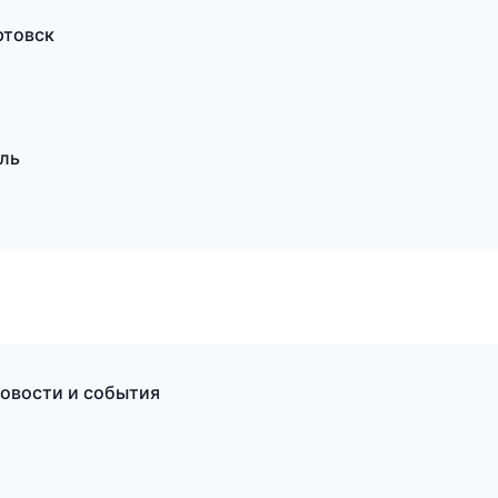
ртовск
оль
новости и события