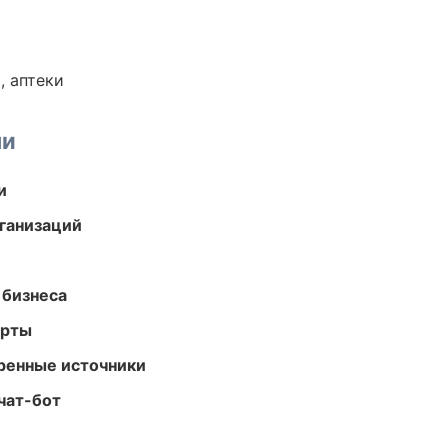
, аптеки
ми
и
ганизаций
 бизнеса
арты
еренные источники
чат-бот