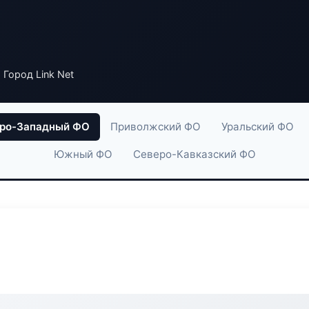
 Город Link Net
ро-Западный ФО
Приволжский ФО
Уральский ФО
Южный ФО
Северо-Кавказский ФО