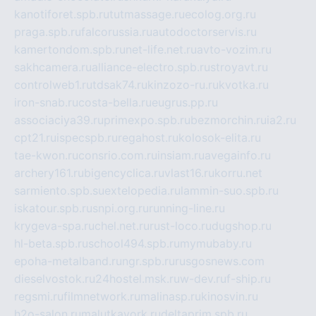
kanotiforet.spb.ru
tutmassage.ru
ecolog.org.ru
praga.spb.ru
falcorussia.ru
autodoctorservis.ru
kamertondom.spb.ru
net-life.net.ru
avto-vozim.ru
sakhcamera.ru
alliance-electro.spb.ru
stroyavt.ru
controlweb1.ru
tdsak74.ru
kinzozo-ru.ru
kvotka.ru
iron-snab.ru
costa-bella.ru
eugrus.pp.ru
associaciya39.ru
primexpo.spb.ru
bezmorchin.ru
ia2.ru
cpt21.ru
ispecspb.ru
regahost.ru
kolosok-elita.ru
tae-kwon.ru
consrio.com.ru
insiam.ru
avegainfo.ru
archery161.ru
bigencyclica.ru
vlast16.ru
korru.net
sarmiento.spb.su
extelopedia.ru
lammin-suo.spb.ru
iskatour.spb.ru
snpi.org.ru
running-line.ru
krygeva-spa.ru
chel.net.ru
rust-loco.ru
dugshop.ru
hl-beta.spb.ru
school494.spb.ru
mymubaby.ru
epoha-metalband.ru
ngr.spb.ru
rusgosnews.com
dieselvostok.ru
24hostel.msk.ru
w-dev.ru
f-ship.ru
regsmi.ru
filmnetwork.ru
malinasp.ru
kinosvin.ru
h2o-salon.ru
malutkayork.ru
deltaprim.spb.ru