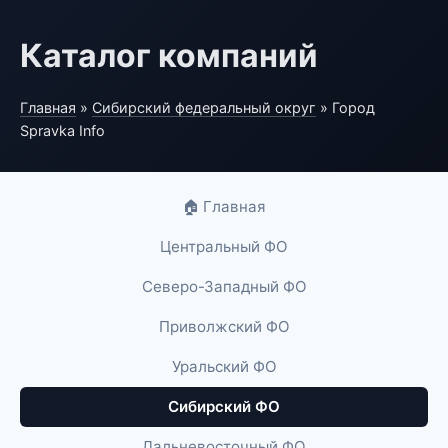
Каталог компаний
Главная
»
Сибирский федеральный округ
» Город
Spravka Info
🏠 Главная
Центральный ФО
Северо-Западный ФО
Приволжский ФО
Уральский ФО
Сибирский ФО
Дальневосточный ФО