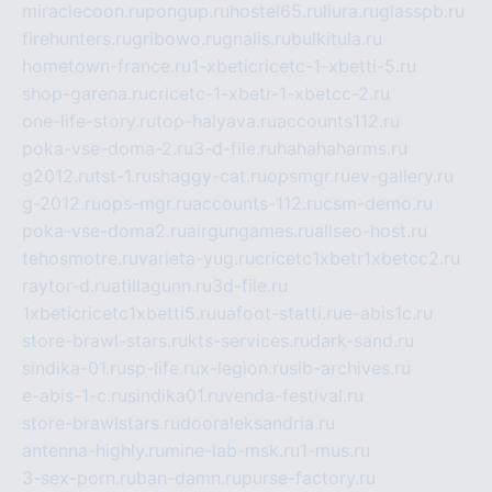
miraclecoon.ru
pongup.ru
hostel65.ru
liura.ru
glasspb.ru
firehunters.ru
gribowo.ru
gnalis.ru
bulkitula.ru
hometown-france.ru
1-xbeticricetc-1-xbetti-5.ru
shop-garena.ru
cricetc-1-xbetr-1-xbetcc-2.ru
one-life-story.ru
top-halyava.ru
accounts112.ru
poka-vse-doma-2.ru
3-d-file.ru
hahahaharms.ru
g2012.ru
tst-1.ru
shaggy-cat.ru
opsmgr.ru
ev-gallery.ru
g-2012.ru
ops-mgr.ru
accounts-112.ru
csm-demo.ru
poka-vse-doma2.ru
airgungames.ru
allseo-host.ru
tehosmotre.ru
varieta-yug.ru
cricetc1xbetr1xbetcc2.ru
raytor-d.ru
atillagunn.ru
3d-file.ru
1xbeticricetc1xbetti5.ru
uafoot-statti.ru
e-abis1c.ru
store-brawl-stars.ru
kts-services.ru
dark-sand.ru
sindika-01.ru
sp-life.ru
x-legion.ru
sib-archives.ru
e-abis-1-c.ru
sindika01.ru
venda-festival.ru
store-brawlstars.ru
dooraleksandria.ru
antenna-highly.ru
mine-lab-msk.ru
1-mus.ru
3-sex-porn.ru
ban-damn.ru
purse-factory.ru