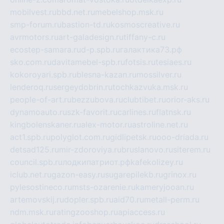
mobilvest.ru
bbd.net.ru
mebelshop.msk.ru
smp-forum.ru
bastion-td.ru
kosmoscreative.ru
avrmotors.ru
art-galadesign.ru
tiffany-c.ru
ecostep-samara.ru
d-p.spb.ru
галактика73.рф
sko.com.ru
davitamebel-spb.ru
fotsis.ru
tesiaes.ru
kokoroyari.spb.ru
blesna-kazan.ru
mossilver.ru
lenderoq.ru
sergeydobrin.ru
tochkazvuka.msk.ru
people-of-art.ru
bezzubova.ru
clubtibet.ru
orior-aks.ru
dynamoauto.ru
szk-favorit.ru
carlines.ru
flatnsk.ru
kingbolenskaner.ru
alex-motor.ru
astroline.net.ru
act1.spb.ru
polyglot.com.ru
gidlipetsk.ru
ooo-driada.ru
detsad125.ru
mir-zdoroviya.ru
bruslanovo.ru
siterem.ru
council.spb.ru
лодкипатриот.рф
kafekolizey.ru
iclub.net.ru
gazon-easy.ru
sugarepilekb.ru
grinox.ru
pylesostineco.ru
msts-ozarenie.ru
kameryjooan.ru
artemovskij.ru
dopler.spb.ru
aid70.ru
metall-perm.ru
ndm.msk.ru
ratingzooshop.ru
apiaccess.ru