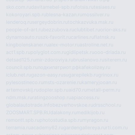
sko.com.ru
davitamebel-spb.ru
fotsis.ru
tesiaes.ru
kokoroyari.spb.ru
blesna-kazan.ru
mossilver.ru
lenderoq.ru
sergeydobrin.ru
tochkazvuka.msk.ru
people-of-art.ru
bezzubova.ru
clubtibet.ru
orior-aks.ru
dynamoauto.ru
szk-favorit.ru
carlines.ru
flatnsk.ru
kingbolenskaner.ru
alex-motor.ru
astroline.net.ru
act1.spb.ru
polyglot.com.ru
gidlipetsk.ru
ooo-driada.ru
detsad125.ru
mir-zdoroviya.ru
bruslanovo.ru
siterem.ru
council.spb.ru
лодкипатриот.рф
kafekolizey.ru
iclub.net.ru
gazon-easy.ru
sugarepilekb.ru
grinox.ru
pylesostineco.ru
msts-ozarenie.ru
kameryjooan.ru
artemovskij.ru
dopler.spb.ru
aid70.ru
metall-perm.ru
ndm.msk.ru
ratingzooshop.ru
apiaccess.ru
globalautotrade.info
bezverhovskoe.ru
drsschool.ru
ZOOSMART.SPB.RU
dalakony.ru
medikijob.ru
remontt.spb.ru
photostudia.spb.ru
myragon.ru
terramia.ru
academy62.ru
gardengallereya.ru
rti.com.ru
artem-news.ru
biserinca.ru
krasnodarkurort.com