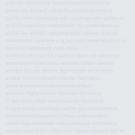
one-life-story.ru
top-halyava.ru
accounts112.ru
poka-vse-doma-2.ru
3-d-file.ru
hahahaharms.ru
g2012.ru
tst-1.ru
shaggy-cat.ru
opsmgr.ru
ev-gallery.ru
g-2012.ru
ops-mgr.ru
accounts-112.ru
csm-demo.ru
poka-vse-doma2.ru
airgungames.ru
allseo-host.ru
tehosmotre.ru
varieta-yug.ru
cricetc1xbetr1xbetcc2.ru
raytor-d.ru
atillagunn.ru
3d-file.ru
1xbeticricetc1xbetti5.ru
uafoot-statti.ru
e-abis1c.ru
store-brawl-stars.ru
kts-services.ru
dark-sand.ru
sindika-01.ru
sp-life.ru
x-legion.ru
sib-archives.ru
e-abis-1-c.ru
sindika01.ru
venda-festival.ru
store-brawlstars.ru
dooraleksandria.ru
antenna-highly.ru
mine-lab-msk.ru
1-mus.ru
3-sex-porn.ru
ban-damn.ru
purse-factory.ru
viagra-tablet.ru
fasbags.ru
adler-jun.ru
bandamn.ru
fincontech.ru
3sexporn.ru
1mus.ru
darksand.ru
rebus-toys.ru
minelab-msk.ru
alabuga-cityhotel.ru
medsprawo-4-ka.ru
2864420.ru
blagodarenie-spb.ru