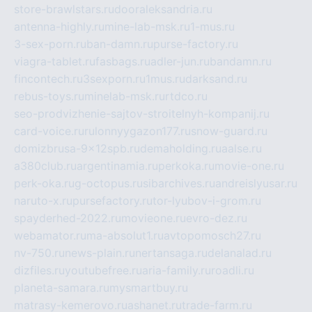
store-brawlstars.ru
dooraleksandria.ru
antenna-highly.ru
mine-lab-msk.ru
1-mus.ru
3-sex-porn.ru
ban-damn.ru
purse-factory.ru
viagra-tablet.ru
fasbags.ru
adler-jun.ru
bandamn.ru
fincontech.ru
3sexporn.ru
1mus.ru
darksand.ru
rebus-toys.ru
minelab-msk.ru
rtdco.ru
seo-prodvizhenie-sajtov-stroitelnyh-kompanij.ru
card-voice.ru
rulonnyygazon177.ru
snow-guard.ru
domizbrusa-9x12spb.ru
demaholding.ru
aalse.ru
a380club.ru
argentinamia.ru
perkoka.ru
movie-one.ru
perk-oka.ru
g-octopus.ru
sibarchives.ru
andreislyusar.ru
naruto-x.ru
pursefactory.ru
tor-lyubov-i-grom.ru
spayderhed-2022.ru
movieone.ru
evro-dez.ru
webamator.ru
ma-absolut1.ru
avtopomosch27.ru
nv-750.ru
news-plain.ru
nertansaga.ru
delanalad.ru
dizfiles.ru
youtubefree.ru
aria-family.ru
roadli.ru
planeta-samara.ru
mysmartbuy.ru
matrasy-kemerovo.ru
ashanet.ru
trade-farm.ru