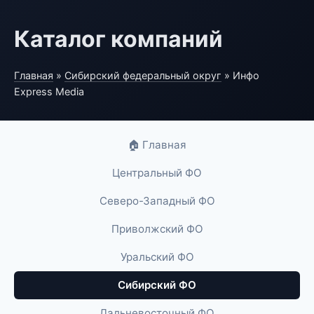
Каталог компаний
Главная
»
Сибирский федеральный округ
» Инфо
Express Media
🏠 Главная
Центральный ФО
Северо-Западный ФО
Приволжский ФО
Уральский ФО
Сибирский ФО
Дальневосточный ФО