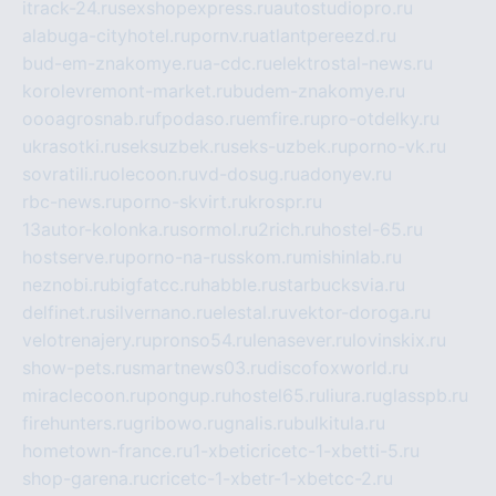
itrack-24.ru
sexshopexpress.ru
autostudiopro.ru
alabuga-cityhotel.ru
pornv.ru
atlantpereezd.ru
bud-em-znakomye.ru
a-cdc.ru
elektrostal-news.ru
korolevremont-market.ru
budem-znakomye.ru
oooagrosnab.ru
fpodaso.ru
emfire.ru
pro-otdelky.ru
ukrasotki.ru
seksuzbek.ru
seks-uzbek.ru
porno-vk.ru
sovratili.ru
olecoon.ru
vd-dosug.ru
adonyev.ru
rbc-news.ru
porno-skvirt.ru
krospr.ru
13autor-kolonka.ru
sormol.ru
2rich.ru
hostel-65.ru
hostserve.ru
porno-na-russkom.ru
mishinlab.ru
neznobi.ru
bigfatcc.ru
habble.ru
starbucksvia.ru
delfinet.ru
silvernano.ru
elestal.ru
vektor-doroga.ru
velotrenajery.ru
pronso54.ru
lenasever.ru
lovinskix.ru
show-pets.ru
smartnews03.ru
discofoxworld.ru
miraclecoon.ru
pongup.ru
hostel65.ru
liura.ru
glasspb.ru
firehunters.ru
gribowo.ru
gnalis.ru
bulkitula.ru
hometown-france.ru
1-xbeticricetc-1-xbetti-5.ru
shop-garena.ru
cricetc-1-xbetr-1-xbetcc-2.ru