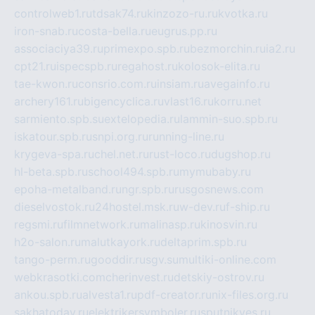
controlweb1.ru
tdsak74.ru
kinzozo-ru.ru
kvotka.ru
iron-snab.ru
costa-bella.ru
eugrus.pp.ru
associaciya39.ru
primexpo.spb.ru
bezmorchin.ru
ia2.ru
cpt21.ru
ispecspb.ru
regahost.ru
kolosok-elita.ru
tae-kwon.ru
consrio.com.ru
insiam.ru
avegainfo.ru
archery161.ru
bigencyclica.ru
vlast16.ru
korru.net
sarmiento.spb.su
extelopedia.ru
lammin-suo.spb.ru
iskatour.spb.ru
snpi.org.ru
running-line.ru
krygeva-spa.ru
chel.net.ru
rust-loco.ru
dugshop.ru
hl-beta.spb.ru
school494.spb.ru
mymubaby.ru
epoha-metalband.ru
ngr.spb.ru
rusgosnews.com
dieselvostok.ru
24hostel.msk.ru
w-dev.ru
f-ship.ru
regsmi.ru
filmnetwork.ru
malinasp.ru
kinosvin.ru
h2o-salon.ru
malutkayork.ru
deltaprim.spb.ru
tango-perm.ru
gooddir.ru
sgv.su
multiki-online.com
webkrasotki.com
cherinvest.ru
detskiy-ostrov.ru
ankou.spb.ru
alvesta1.ru
pdf-creator.ru
nix-files.org.ru
sakhatoday.ru
elektrikersymboler.ru
sputnikyes.ru