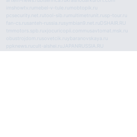
imshowtv.ru
mebel-v-tule.ru
mobtopik.ru
pcsecurity.net.ru
tool-sib.ru
multimetrunit.ru
sp-tour.ru
fan-cs.ru
santeh-russia.ru
symbian9.net.ru
DSHAIR.RU
tmmotors.spb.ru
xjocuricopii.com
musavtomat.msk.ru
obustrojdom.ru
sovetcik.ru
ybaranovskaya.ru
ppknews.ru
cult-alshei.ru
JAPANRUSSIA.RU
proekciyamebel.ru
imper-finans.ru
rim.org.ru
glamourai.ru
brassminus.ru
zabor-pro.ru
ftn.pp.ru
dorogoe58.ru
laimengpacker.ru
kuzova-zapchasti.ru
sageerp.ru
taxodrom.ru
dsrazvitie.ru
hardcity.net.ru
ratinghomegames.ru
topservice25.ru
gubernyan.ru
gtglasslined.ru
ii4.ru
tssport.spb.ru
andorra24.com
blackwallstreet.ru
oboimos.ru
optim-doors.com.ru
ikuch.ru
nycr.org.ru
npa21.ru
vremya-ch.spb.ru
desert000.ru
ivtorgi.ru
ifiori.ru
catalog-statei.ru
dcv.org.ru
spetsmaster174.ru
ipkameryhiseeu.ru
dum26.ru
ruspol.spb.ru
fr-opendp.ru
kam-solnyshko.ru