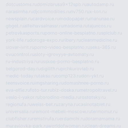
dotcustoms.ru
domizbrusa9x12spb.ru
autodamp.ru
narasimha.ru
djcommodities.ru
nv750.ru
x-ton.ru
newsplain.ru
cardvoice.ru
modopaper.ru
manunae.ru
gbget.ru
alfeihavsalnassr.ru
madoma.ru
tajuncos.ru
petrovkasports.ru
porno-online-besplatno.ru
splclub.ru
york-life.ru
doroga-expo.ru
ribery.ru
cleanmedicine.ru
slovar-ivrit.ru
porno-video-besplatno.ru
seks-365.ru
ovucontrol.ru
sloty-igrovyye-avtomaty.ru
ru-industriya.ru
russkoe-porno-besplatno.ru
belgorod-day.ru
digilith.ru
pichkurovlab.ru
medic-today.ru
taksu.ru
comp123.ru
don-ykt.ru
teensvoice.ru
imgsharing.ru
domashnee-porno.ru
eva-elfie.ru
foto-tur.ru
biz-doska.ru
metropoltravel.ru
veslo-i-yakor.ru
borodino-media.ru
rostotsky.ru
regionufa.ru
weiss-bet.ru
zaryna.ru
casinotablet.ru
universalia.ru
remont-mebeli-moscow.ru
termomur.ru
clubfisher.ru
remstirufa.ru
erdamchi.ru
doramamama.ru
muraviovka-park.ru
worldofwoman.ru
clean-dreams.ru