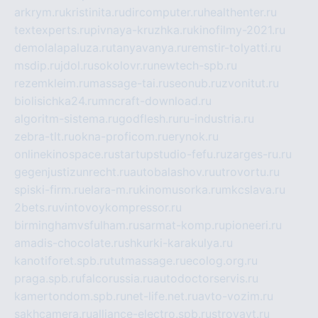
arkrym.ru
kristinita.ru
dircomputer.ru
healthenter.ru
textexperts.ru
pivnaya-kruzhka.ru
kinofilmy-2021.ru
demolalapaluza.ru
tanyavanya.ru
remstir-tolyatti.ru
msdip.ru
jdol.ru
sokolovr.ru
newtech-spb.ru
rezemkleim.ru
massage-tai.ru
seonub.ru
zvonitut.ru
biolisichka24.ru
mncraft-download.ru
algoritm-sistema.ru
godflesh.ru
ru-industria.ru
zebra-tlt.ru
okna-proficom.ru
erynok.ru
onlinekinospace.ru
startupstudio-fefu.ru
zarges-ru.ru
gegenjustizunrecht.ru
autobalashov.ru
utrovortu.ru
spiski-firm.ru
elara-m.ru
kinomusorka.ru
mkcslava.ru
2bets.ru
vintovoykompressor.ru
birminghamvsfulham.ru
sarmat-komp.ru
pioneeri.ru
amadis-chocolate.ru
shkurki-karakulya.ru
kanotiforet.spb.ru
tutmassage.ru
ecolog.org.ru
praga.spb.ru
falcorussia.ru
autodoctorservis.ru
kamertondom.spb.ru
net-life.net.ru
avto-vozim.ru
sakhcamera.ru
alliance-electro.spb.ru
stroyavt.ru