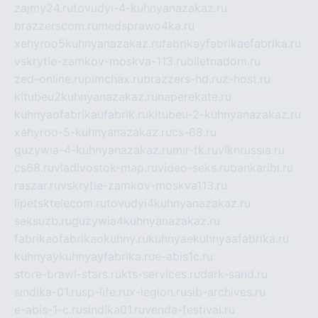
zajmy24.ru
tovudyi-4-kuhnyanazakaz.ru
brazzerscom.ru
medsprawo4ka.ru
xehyroo5kuhnyanazakaz.ru
fabrikayfabrikaefabrika.ru
vskrytie-zamkov-moskva-113.ru
biletnadom.ru
zed-online.ru
pimchax.ru
brazzers-hd.ru
z-host.ru
kitubeu2kuhnyanazakaz.ru
naperekate.ru
kuhnyaofabrikaufabrik.ru
kitubeu-2-kuhnyanazakaz.ru
xehyroo-5-kuhnyanazakaz.ru
cs-68.ru
guzywia-4-kuhnyanazakaz.ru
mir-tk.ru
vlknrussia.ru
cs68.ru
vladivostok-map.ru
video-seks.ru
bankaribi.ru
raszar.ru
vskrytie-zamkov-moskva113.ru
lipetsktelecom.ru
tovudyi4kuhnyanazakaz.ru
seksuzb.ru
guzywia4kuhnyanazakaz.ru
fabrikaofabrikaokuhny.ru
kuhnyaekuhnyaafabrika.ru
kuhnyaykuhnyayfabrika.ru
e-abis1c.ru
store-brawl-stars.ru
kts-services.ru
dark-sand.ru
sindika-01.ru
sp-life.ru
x-legion.ru
sib-archives.ru
e-abis-1-c.ru
sindika01.ru
venda-festival.ru