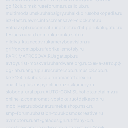
golf2club.msk.ru
aeforums.ru
zallclub.ru
multimodal.msk.ru
habaigry.ru
haikko.ru
sobakopedia.ru
isz-fest.ru
ewnc.info
screensaver-clock.net.ru
volnav.spb.ru
comnat.ru
npf.net.ru
7bit.pp.ru
kalugatur.ru
tesiaes.ru
card.com.ru
kazanka.spb.ru
gildiya-kuznecov.ru
kameryboavision.ru
griffoncom.spb.ru
fabrika-emotsiy.ru
PARK-MATROSOVA.RU
agat.spb.ru
avtoyurist-moskva1.ru
hardware.org.ru
схема-авто.рф
dg-lab.ru
angrup.ru
recruiter.spb.ru
music8.spb.ru
krsk124.ru
kubok.spb.ru
romanofforex.ru
analitikaplus.ru
spyonline.ru
zosikamery.ru
sloboda-ural.pp.ru
AUTO-COM.SU
hohota.net
alimy.ru
online-z.com
aromat-vostoka.ru
otdelkaexp.ru
mobilvest.ru
bbd.net.ru
mebelshop.msk.ru
smp-forum.ru
bastion-td.ru
kosmoscreative.ru
avrmotors.ru
art-galadesign.ru
tiffany-c.ru
ecostep-samara.ru
d-p.spb.ru
галактика73.рф