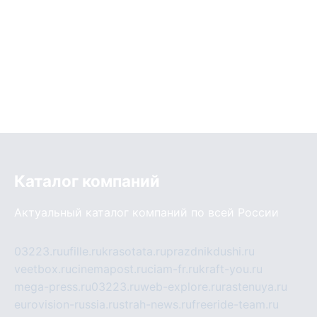
Каталог компаний
Актуальный каталог компаний по всей России
03223.ru
ufille.ru
krasotata.ru
prazdnikdushi.ru
veetbox.ru
cinemapost.ru
ciam-fr.ru
kraft-you.ru
mega-press.ru
03223.ru
web-explore.ru
rastenuya.ru
eurovision-russia.ru
strah-news.ru
freeride-team.ru