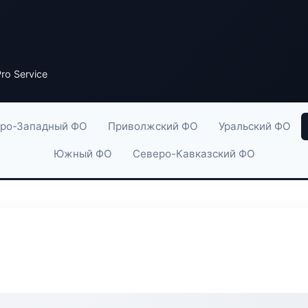
ro Service
ро-Западный ФО
Приволжский ФО
Уральский ФО
Южный ФО
Северо-Кавказский ФО