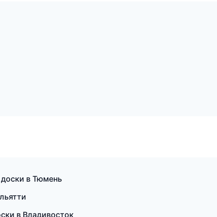
 доски в Тюмень
ольятти
оски в Владивосток