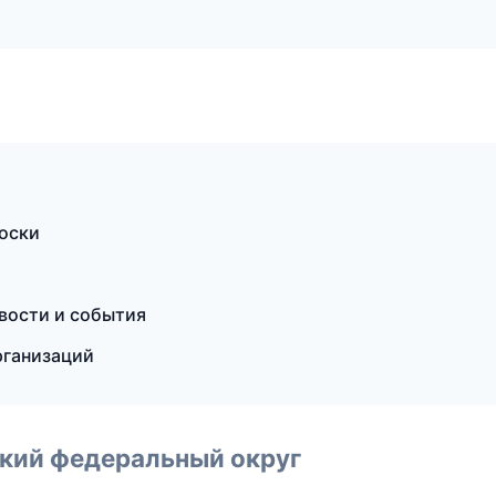
доски
овости и события
рганизаций
ский федеральный округ