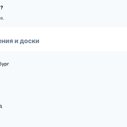
е?
е.
ния и доски
бург
д