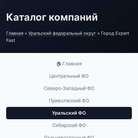
Каталог компаний
Главная
»
Уральский федеральный округ
» Город Expert
Fast
🏠 Главная
Центральный ФО
Северо-Западный ФО
Приволжский ФО
Уральский ФО
Сибирский ФО
Дальневосточный ФО