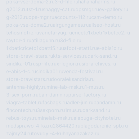
poka-vse-doma-2.ru
3-d-file.ru
hahahaharms.ru
g2012.ru
tst-1.ru
shaggy-cat.ru
opsmgr.ru
ev-gallery.ru
g-2012.ru
ops-mgr.ru
accounts-112.ru
csm-demo.ru
poka-vse-doma2.ru
airgungames.ru
allseo-host.ru
tehosmotre.ru
varieta-yug.ru
cricetc1xbetr1xbetcc2.ru
raytor-d.ru
atillagunn.ru
3d-file.ru
1xbeticricetc1xbetti5.ru
uafoot-statti.ru
e-abis1c.ru
store-brawl-stars.ru
kts-services.ru
dark-sand.ru
sindika-01.ru
sp-life.ru
x-legion.ru
sib-archives.ru
e-abis-1-c.ru
sindika01.ru
venda-festival.ru
store-brawlstars.ru
dooraleksandria.ru
antenna-highly.ru
mine-lab-msk.ru
1-mus.ru
3-sex-porn.ru
ban-damn.ru
purse-factory.ru
viagra-tablet.ru
fasbags.ru
adler-jun.ru
bandamn.ru
fincontech.ru
3sexporn.ru
1mus.ru
darksand.ru
rebus-toys.ru
minelab-msk.ru
alabuga-cityhotel.ru
medsprawo-4-ka.ru
2864420.ru
blagodarenie-spb.ru
zajmy24.ru
tovudyi-4-kuhnyanazakaz.ru