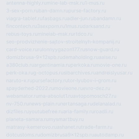
antenna-highly.ru
mine-lab-msk.ru
1-mus.ru
3-sex-porn.ru
ban-damn.ru
purse-factory.ru
viagra-tablet.ru
fasbags.ru
adler-jun.ru
bandamn.ru
fincontech.ru
3sexporn.ru
1mus.ru
darksand.ru
rebus-toys.ru
minelab-msk.ru
rtdco.ru
seo-prodvizhenie-sajtov-stroitelnyh-kompanij.ru
card-voice.ru
rulonnyygazon177.ru
snow-guard.ru
domizbrusa-9x12spb.ru
demaholding.ru
aalse.ru
a380club.ru
argentinamia.ru
perkoka.ru
movie-one.ru
perk-oka.ru
g-octopus.ru
sibarchives.ru
andreislyusar.ru
naruto-x.ru
pursefactory.ru
tor-lyubov-i-grom.ru
spayderhed-2022.ru
movieone.ru
evro-dez.ru
webamator.ru
ma-absolut1.ru
avtopomosch27.ru
nv-750.ru
news-plain.ru
nertansaga.ru
delanalad.ru
dizfiles.ru
youtubefree.ru
aria-family.ru
roadli.ru
planeta-samara.ru
mysmartbuy.ru
matrasy-kemerovo.ru
ashanet.ru
trade-farm.ru
dotcustoms.ru
domizbrusa9x12spb.ru
autodamp.ru