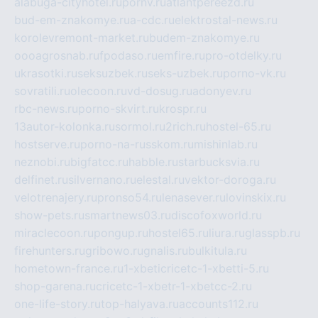
alabuga-cityhotel.ru
pornv.ru
atlantpereezd.ru
bud-em-znakomye.ru
a-cdc.ru
elektrostal-news.ru
korolevremont-market.ru
budem-znakomye.ru
oooagrosnab.ru
fpodaso.ru
emfire.ru
pro-otdelky.ru
ukrasotki.ru
seksuzbek.ru
seks-uzbek.ru
porno-vk.ru
sovratili.ru
olecoon.ru
vd-dosug.ru
adonyev.ru
rbc-news.ru
porno-skvirt.ru
krospr.ru
13autor-kolonka.ru
sormol.ru
2rich.ru
hostel-65.ru
hostserve.ru
porno-na-russkom.ru
mishinlab.ru
neznobi.ru
bigfatcc.ru
habble.ru
starbucksvia.ru
delfinet.ru
silvernano.ru
elestal.ru
vektor-doroga.ru
velotrenajery.ru
pronso54.ru
lenasever.ru
lovinskix.ru
show-pets.ru
smartnews03.ru
discofoxworld.ru
miraclecoon.ru
pongup.ru
hostel65.ru
liura.ru
glasspb.ru
firehunters.ru
gribowo.ru
gnalis.ru
bulkitula.ru
hometown-france.ru
1-xbeticricetc-1-xbetti-5.ru
shop-garena.ru
cricetc-1-xbetr-1-xbetcc-2.ru
one-life-story.ru
top-halyava.ru
accounts112.ru