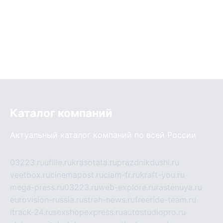
Каталог компаний
Актуальный каталог компаний по всей России
03223.ru
ufille.ru
krasotata.ru
prazdnikdushi.ru
veetbox.ru
cinemapost.ru
ciam-fr.ru
kraft-you.ru
mega-press.ru
03223.ru
web-explore.ru
rastenuya.ru
eurovision-russia.ru
strah-news.ru
freeride-team.ru
itrack-24.ru
sexshopexpress.ru
autostudiopro.ru