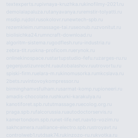
textexperts.ru
pivnaya-kruzhka.ru
kinofilmy-2021.ru
demolalapaluza.ru
tanyavanya.ru
remstir-tolyatti.ru
msdip.ru
jdol.ru
sokolovr.ru
newtech-spb.ru
rezemkleim.ru
massage-tai.ru
seonub.ru
zvonitut.ru
biolisichka24.ru
mncraft-download.ru
algoritm-sistema.ru
godflesh.ru
ru-industria.ru
zebra-tlt.ru
okna-proficom.ru
erynok.ru
onlinekinospace.ru
startupstudio-fefu.ru
zarges-ru.ru
gegenjustizunrecht.ru
autobalashov.ru
utrovortu.ru
spiski-firm.ru
elara-m.ru
kinomusorka.ru
mkcslava.ru
2bets.ru
vintovoykompressor.ru
birminghamvsfulham.ru
sarmat-komp.ru
pioneeri.ru
amadis-chocolate.ru
shkurki-karakulya.ru
kanotiforet.spb.ru
tutmassage.ru
ecolog.org.ru
praga.spb.ru
falcorussia.ru
autodoctorservis.ru
kamertondom.spb.ru
net-life.net.ru
avto-vozim.ru
sakhcamera.ru
alliance-electro.spb.ru
stroyavt.ru
controlweb1.ru
tdsak74.ru
kinzozo-ru.ru
kvotka.ru