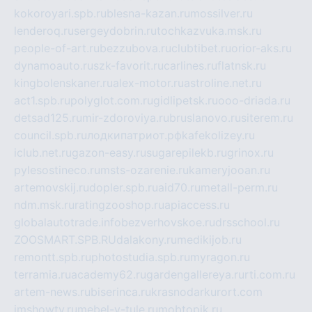
kokoroyari.spb.ru
blesna-kazan.ru
mossilver.ru
lenderoq.ru
sergeydobrin.ru
tochkazvuka.msk.ru
people-of-art.ru
bezzubova.ru
clubtibet.ru
orior-aks.ru
dynamoauto.ru
szk-favorit.ru
carlines.ru
flatnsk.ru
kingbolenskaner.ru
alex-motor.ru
astroline.net.ru
act1.spb.ru
polyglot.com.ru
gidlipetsk.ru
ooo-driada.ru
detsad125.ru
mir-zdoroviya.ru
bruslanovo.ru
siterem.ru
council.spb.ru
лодкипатриот.рф
kafekolizey.ru
iclub.net.ru
gazon-easy.ru
sugarepilekb.ru
grinox.ru
pylesostineco.ru
msts-ozarenie.ru
kameryjooan.ru
artemovskij.ru
dopler.spb.ru
aid70.ru
metall-perm.ru
ndm.msk.ru
ratingzooshop.ru
apiaccess.ru
globalautotrade.info
bezverhovskoe.ru
drsschool.ru
ZOOSMART.SPB.RU
dalakony.ru
medikijob.ru
remontt.spb.ru
photostudia.spb.ru
myragon.ru
terramia.ru
academy62.ru
gardengallereya.ru
rti.com.ru
artem-news.ru
biserinca.ru
krasnodarkurort.com
imshowtv.ru
mebel-v-tule.ru
mobtopik.ru