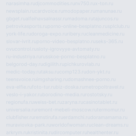
narasimha.ru
djcommodities.ru
nv750.ru
x-ton.ru
newsplain.ru
cardvoice.ru
modopaper.ru
manunae.ru
gbget.ru
alfeihavsalnassr.ru
madoma.ru
tajuncos.ru
petrovkasports.ru
porno-online-besplatno.ru
splclub.ru
york-life.ru
doroga-expo.ru
ribery.ru
cleanmedicine.ru
slovar-ivrit.ru
porno-video-besplatno.ru
seks-365.ru
ovucontrol.ru
sloty-igrovyye-avtomaty.ru
ru-industriya.ru
russkoe-porno-besplatno.ru
belgorod-day.ru
digilith.ru
pichkurovlab.ru
medic-today.ru
taksu.ru
comp123.ru
don-ykt.ru
teensvoice.ru
imgsharing.ru
domashnee-porno.ru
eva-elfie.ru
foto-tur.ru
biz-doska.ru
metropoltravel.ru
veslo-i-yakor.ru
borodino-media.ru
rostotsky.ru
regionufa.ru
weiss-bet.ru
zaryna.ru
casinotablet.ru
universalia.ru
remont-mebeli-moscow.ru
termomur.ru
clubfisher.ru
remstirufa.ru
erdamchi.ru
doramamama.ru
muraviovka-park.ru
worldofwoman.ru
clean-dreams.ru
arkrym.ru
kristinita.ru
dircomputer.ru
healthenter.ru