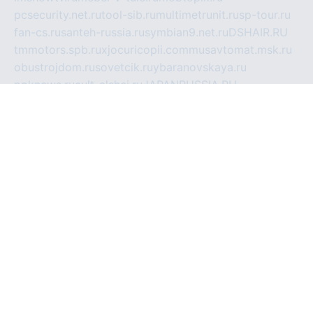
pcsecurity.net.ru
tool-sib.ru
multimetrunit.ru
sp-tour.ru
fan-cs.ru
santeh-russia.ru
symbian9.net.ru
DSHAIR.RU
tmmotors.spb.ru
xjocuricopii.com
musavtomat.msk.ru
obustrojdom.ru
sovetcik.ru
ybaranovskaya.ru
ppknews.ru
cult-alshei.ru
JAPANRUSSIA.RU
proekciyamebel.ru
imper-finans.ru
rim.org.ru
glamourai.ru
brassminus.ru
zabor-pro.ru
ftn.pp.ru
dorogoe58.ru
laimengpacker.ru
kuzova-zapchasti.ru
sageerp.ru
taxodrom.ru
dsrazvitie.ru
hardcity.net.ru
ratinghomegames.ru
topservice25.ru
gubernyan.ru
gtglasslined.ru
ii4.ru
tssport.spb.ru
andorra24.com
blackwallstreet.ru
oboimos.ru
optim-doors.com.ru
ikuch.ru
nycr.org.ru
npa21.ru
vremya-ch.spb.ru
desert000.ru
ivtorgi.ru
ifiori.ru
catalog-statei.ru
dcv.org.ru
spetsmaster174.ru
ipkameryhiseeu.ru
dum26.ru
ruspol.spb.ru
fr-opendp.ru
kam-solnyshko.ru
cheyenne-arapaho.ru
sevzapmetal.spb.ru
ted-lapidus.spb.ru
parasite-eliminator.ru