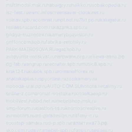
multimodal.msk.ru
habaigry.ru
haikko.ru
sobakopedia.ru
isz-fest.ru
ewnc.info
screensaver-clock.net.ru
volnav.spb.ru
comnat.ru
npf.net.ru
7bit.pp.ru
kalugatur.ru
tesiaes.ru
card.com.ru
kazanka.spb.ru
gildiya-kuznecov.ru
kameryboavision.ru
griffoncom.spb.ru
fabrika-emotsiy.ru
PARK-MATROSOVA.RU
agat.spb.ru
avtoyurist-moskva1.ru
hardware.org.ru
схема-авто.рф
dg-lab.ru
angrup.ru
recruiter.spb.ru
music8.spb.ru
krsk124.ru
kubok.spb.ru
romanofforex.ru
analitikaplus.ru
spyonline.ru
zosikamery.ru
sloboda-ural.pp.ru
AUTO-COM.SU
hohota.net
alimy.ru
online-z.com
aromat-vostoka.ru
otdelkaexp.ru
mobilvest.ru
bbd.net.ru
mebelshop.msk.ru
smp-forum.ru
bastion-td.ru
kosmoscreative.ru
avrmotors.ru
art-galadesign.ru
tiffany-c.ru
ecostep-samara.ru
d-p.spb.ru
галактика73.рф
sko.com.ru
davitamebel-spb.ru
fotsis.ru
tesiaes.ru