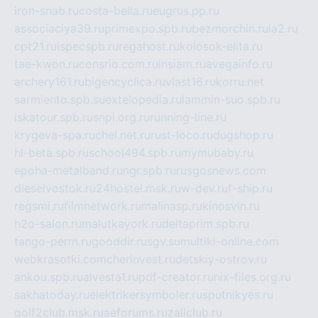
iron-snab.ru
costa-bella.ru
eugrus.pp.ru
associaciya39.ru
primexpo.spb.ru
bezmorchin.ru
ia2.ru
cpt21.ru
ispecspb.ru
regahost.ru
kolosok-elita.ru
tae-kwon.ru
consrio.com.ru
insiam.ru
avegainfo.ru
archery161.ru
bigencyclica.ru
vlast16.ru
korru.net
sarmiento.spb.su
extelopedia.ru
lammin-suo.spb.ru
iskatour.spb.ru
snpi.org.ru
running-line.ru
krygeva-spa.ru
chel.net.ru
rust-loco.ru
dugshop.ru
hl-beta.spb.ru
school494.spb.ru
mymubaby.ru
epoha-metalband.ru
ngr.spb.ru
rusgosnews.com
dieselvostok.ru
24hostel.msk.ru
w-dev.ru
f-ship.ru
regsmi.ru
filmnetwork.ru
malinasp.ru
kinosvin.ru
h2o-salon.ru
malutkayork.ru
deltaprim.spb.ru
tango-perm.ru
gooddir.ru
sgv.su
multiki-online.com
webkrasotki.com
cherinvest.ru
detskiy-ostrov.ru
ankou.spb.ru
alvesta1.ru
pdf-creator.ru
nix-files.org.ru
sakhatoday.ru
elektrikersymboler.ru
sputnikyes.ru
golf2club.msk.ru
aeforums.ru
zallclub.ru