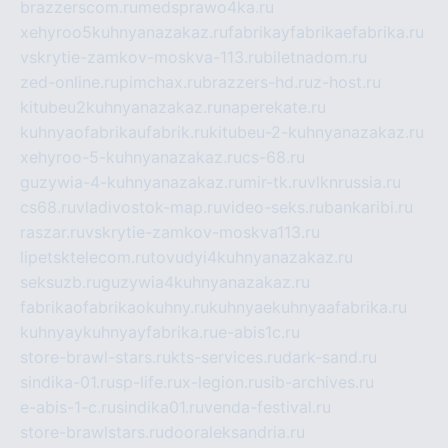
brazzerscom.ru
medsprawo4ka.ru
xehyroo5kuhnyanazakaz.ru
fabrikayfabrikaefabrika.ru
vskrytie-zamkov-moskva-113.ru
biletnadom.ru
zed-online.ru
pimchax.ru
brazzers-hd.ru
z-host.ru
kitubeu2kuhnyanazakaz.ru
naperekate.ru
kuhnyaofabrikaufabrik.ru
kitubeu-2-kuhnyanazakaz.ru
xehyroo-5-kuhnyanazakaz.ru
cs-68.ru
guzywia-4-kuhnyanazakaz.ru
mir-tk.ru
vlknrussia.ru
cs68.ru
vladivostok-map.ru
video-seks.ru
bankaribi.ru
raszar.ru
vskrytie-zamkov-moskva113.ru
lipetsktelecom.ru
tovudyi4kuhnyanazakaz.ru
seksuzb.ru
guzywia4kuhnyanazakaz.ru
fabrikaofabrikaokuhny.ru
kuhnyaekuhnyaafabrika.ru
kuhnyaykuhnyayfabrika.ru
e-abis1c.ru
store-brawl-stars.ru
kts-services.ru
dark-sand.ru
sindika-01.ru
sp-life.ru
x-legion.ru
sib-archives.ru
e-abis-1-c.ru
sindika01.ru
venda-festival.ru
store-brawlstars.ru
dooraleksandria.ru