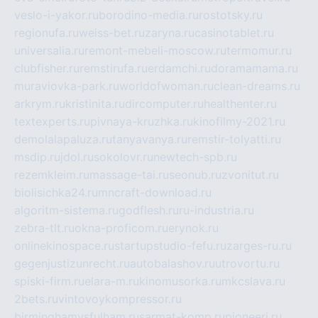
veslo-i-yakor.ru
borodino-media.ru
rostotsky.ru
regionufa.ru
weiss-bet.ru
zaryna.ru
casinotablet.ru
universalia.ru
remont-mebeli-moscow.ru
termomur.ru
clubfisher.ru
remstirufa.ru
erdamchi.ru
doramamama.ru
muraviovka-park.ru
worldofwoman.ru
clean-dreams.ru
arkrym.ru
kristinita.ru
dircomputer.ru
healthenter.ru
textexperts.ru
pivnaya-kruzhka.ru
kinofilmy-2021.ru
demolalapaluza.ru
tanyavanya.ru
remstir-tolyatti.ru
msdip.ru
jdol.ru
sokolovr.ru
newtech-spb.ru
rezemkleim.ru
massage-tai.ru
seonub.ru
zvonitut.ru
biolisichka24.ru
mncraft-download.ru
algoritm-sistema.ru
godflesh.ru
ru-industria.ru
zebra-tlt.ru
okna-proficom.ru
erynok.ru
onlinekinospace.ru
startupstudio-fefu.ru
zarges-ru.ru
gegenjustizunrecht.ru
autobalashov.ru
utrovortu.ru
spiski-firm.ru
elara-m.ru
kinomusorka.ru
mkcslava.ru
2bets.ru
vintovoykompressor.ru
birminghamvsfulham.ru
sarmat-komp.ru
pioneeri.ru