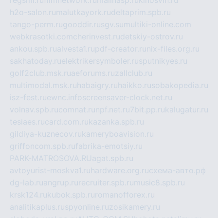
regsmi.ru
filmnetwork.ru
malinasp.ru
kinosvin.ru
h2o-salon.ru
malutkayork.ru
deltaprim.spb.ru
tango-perm.ru
gooddir.ru
sgv.su
multiki-online.com
webkrasotki.com
cherinvest.ru
detskiy-ostrov.ru
ankou.spb.ru
alvesta1.ru
pdf-creator.ru
nix-files.org.ru
sakhatoday.ru
elektrikersymboler.ru
sputnikyes.ru
golf2club.msk.ru
aeforums.ru
zallclub.ru
multimodal.msk.ru
habaigry.ru
haikko.ru
sobakopedia.ru
isz-fest.ru
ewnc.info
screensaver-clock.net.ru
volnav.spb.ru
comnat.ru
npf.net.ru
7bit.pp.ru
kalugatur.ru
tesiaes.ru
card.com.ru
kazanka.spb.ru
gildiya-kuznecov.ru
kameryboavision.ru
griffoncom.spb.ru
fabrika-emotsiy.ru
PARK-MATROSOVA.RU
agat.spb.ru
avtoyurist-moskva1.ru
hardware.org.ru
схема-авто.рф
dg-lab.ru
angrup.ru
recruiter.spb.ru
music8.spb.ru
krsk124.ru
kubok.spb.ru
romanofforex.ru
analitikaplus.ru
spyonline.ru
zosikamery.ru