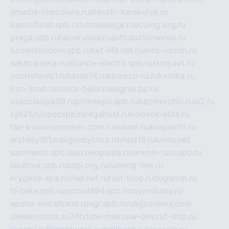
amadis-chocolate.ru
shkurki-karakulya.ru
kanotiforet.spb.ru
tutmassage.ru
ecolog.org.ru
praga.spb.ru
falcorussia.ru
autodoctorservis.ru
kamertondom.spb.ru
net-life.net.ru
avto-vozim.ru
sakhcamera.ru
alliance-electro.spb.ru
stroyavt.ru
controlweb1.ru
tdsak74.ru
kinzozo-ru.ru
kvotka.ru
iron-snab.ru
costa-bella.ru
eugrus.pp.ru
associaciya39.ru
primexpo.spb.ru
bezmorchin.ru
ia2.ru
cpt21.ru
ispecspb.ru
regahost.ru
kolosok-elita.ru
tae-kwon.ru
consrio.com.ru
insiam.ru
avegainfo.ru
archery161.ru
bigencyclica.ru
vlast16.ru
korru.net
sarmiento.spb.su
extelopedia.ru
lammin-suo.spb.ru
iskatour.spb.ru
snpi.org.ru
running-line.ru
krygeva-spa.ru
chel.net.ru
rust-loco.ru
dugshop.ru
hl-beta.spb.ru
school494.spb.ru
mymubaby.ru
epoha-metalband.ru
ngr.spb.ru
rusgosnews.com
dieselvostok.ru
24hostel.msk.ru
w-dev.ru
f-ship.ru