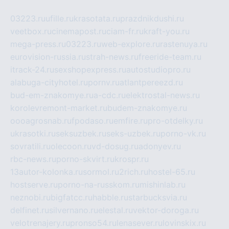
03223.ru
ufille.ru
krasotata.ru
prazdnikdushi.ru
veetbox.ru
cinemapost.ru
ciam-fr.ru
kraft-you.ru
mega-press.ru
03223.ru
web-explore.ru
rastenuya.ru
eurovision-russia.ru
strah-news.ru
freeride-team.ru
itrack-24.ru
sexshopexpress.ru
autostudiopro.ru
alabuga-cityhotel.ru
pornv.ru
atlantpereezd.ru
bud-em-znakomye.ru
a-cdc.ru
elektrostal-news.ru
korolevremont-market.ru
budem-znakomye.ru
oooagrosnab.ru
fpodaso.ru
emfire.ru
pro-otdelky.ru
ukrasotki.ru
seksuzbek.ru
seks-uzbek.ru
porno-vk.ru
sovratili.ru
olecoon.ru
vd-dosug.ru
adonyev.ru
rbc-news.ru
porno-skvirt.ru
krospr.ru
13autor-kolonka.ru
sormol.ru
2rich.ru
hostel-65.ru
hostserve.ru
porno-na-russkom.ru
mishinlab.ru
neznobi.ru
bigfatcc.ru
habble.ru
starbucksvia.ru
delfinet.ru
silvernano.ru
elestal.ru
vektor-doroga.ru
velotrenajery.ru
pronso54.ru
lenasever.ru
lovinskix.ru