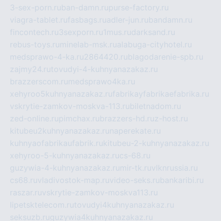
3-sex-porn.ru
ban-damn.ru
purse-factory.ru
viagra-tablet.ru
fasbags.ru
adler-jun.ru
bandamn.ru
fincontech.ru
3sexporn.ru
1mus.ru
darksand.ru
rebus-toys.ru
minelab-msk.ru
alabuga-cityhotel.ru
medsprawo-4-ka.ru
2864420.ru
blagodarenie-spb.ru
zajmy24.ru
tovudyi-4-kuhnyanazakaz.ru
brazzerscom.ru
medsprawo4ka.ru
xehyroo5kuhnyanazakaz.ru
fabrikayfabrikaefabrika.ru
vskrytie-zamkov-moskva-113.ru
biletnadom.ru
zed-online.ru
pimchax.ru
brazzers-hd.ru
z-host.ru
kitubeu2kuhnyanazakaz.ru
naperekate.ru
kuhnyaofabrikaufabrik.ru
kitubeu-2-kuhnyanazakaz.ru
xehyroo-5-kuhnyanazakaz.ru
cs-68.ru
guzywia-4-kuhnyanazakaz.ru
mir-tk.ru
vlknrussia.ru
cs68.ru
vladivostok-map.ru
video-seks.ru
bankaribi.ru
raszar.ru
vskrytie-zamkov-moskva113.ru
lipetsktelecom.ru
tovudyi4kuhnyanazakaz.ru
seksuzb.ru
guzywia4kuhnyanazakaz.ru