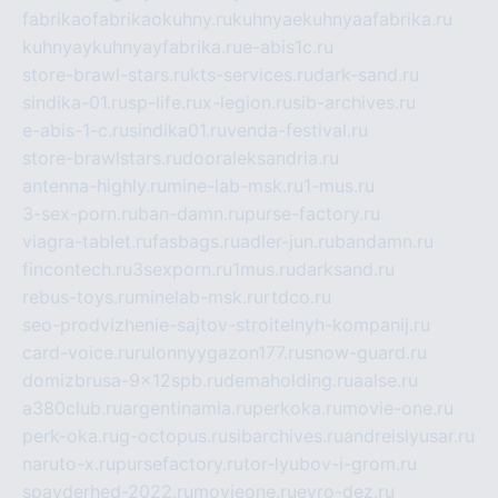
fabrikaofabrikaokuhny.ru
kuhnyaekuhnyaafabrika.ru
kuhnyaykuhnyayfabrika.ru
e-abis1c.ru
store-brawl-stars.ru
kts-services.ru
dark-sand.ru
sindika-01.ru
sp-life.ru
x-legion.ru
sib-archives.ru
e-abis-1-c.ru
sindika01.ru
venda-festival.ru
store-brawlstars.ru
dooraleksandria.ru
antenna-highly.ru
mine-lab-msk.ru
1-mus.ru
3-sex-porn.ru
ban-damn.ru
purse-factory.ru
viagra-tablet.ru
fasbags.ru
adler-jun.ru
bandamn.ru
fincontech.ru
3sexporn.ru
1mus.ru
darksand.ru
rebus-toys.ru
minelab-msk.ru
rtdco.ru
seo-prodvizhenie-sajtov-stroitelnyh-kompanij.ru
card-voice.ru
rulonnyygazon177.ru
snow-guard.ru
domizbrusa-9x12spb.ru
demaholding.ru
aalse.ru
a380club.ru
argentinamia.ru
perkoka.ru
movie-one.ru
perk-oka.ru
g-octopus.ru
sibarchives.ru
andreislyusar.ru
naruto-x.ru
pursefactory.ru
tor-lyubov-i-grom.ru
spayderhed-2022.ru
movieone.ru
evro-dez.ru