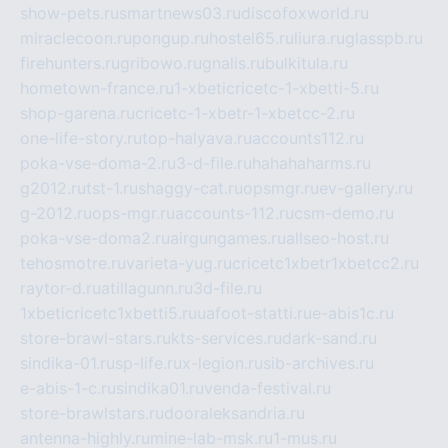
show-pets.ru
smartnews03.ru
discofoxworld.ru
miraclecoon.ru
pongup.ru
hostel65.ru
liura.ru
glasspb.ru
firehunters.ru
gribowo.ru
gnalis.ru
bulkitula.ru
hometown-france.ru
1-xbeticricetc-1-xbetti-5.ru
shop-garena.ru
cricetc-1-xbetr-1-xbetcc-2.ru
one-life-story.ru
top-halyava.ru
accounts112.ru
poka-vse-doma-2.ru
3-d-file.ru
hahahaharms.ru
g2012.ru
tst-1.ru
shaggy-cat.ru
opsmgr.ru
ev-gallery.ru
g-2012.ru
ops-mgr.ru
accounts-112.ru
csm-demo.ru
poka-vse-doma2.ru
airgungames.ru
allseo-host.ru
tehosmotre.ru
varieta-yug.ru
cricetc1xbetr1xbetcc2.ru
raytor-d.ru
atillagunn.ru
3d-file.ru
1xbeticricetc1xbetti5.ru
uafoot-statti.ru
e-abis1c.ru
store-brawl-stars.ru
kts-services.ru
dark-sand.ru
sindika-01.ru
sp-life.ru
x-legion.ru
sib-archives.ru
e-abis-1-c.ru
sindika01.ru
venda-festival.ru
store-brawlstars.ru
dooraleksandria.ru
antenna-highly.ru
mine-lab-msk.ru
1-mus.ru