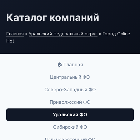
Каталог компаний
Главная
»
Уральский федеральный округ
» Город Online
Hot
🏠 Главная
Центральный ФО
Северо-Западный ФО
Приволжский ФО
Уральский ФО
Сибирский ФО
Дальневосточный ФО