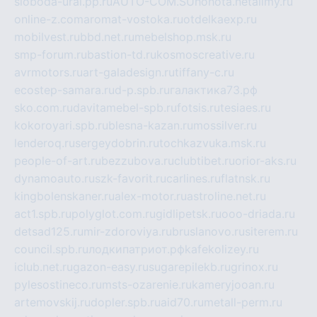
sloboda-ural.pp.ru
AUTO-COM.SU
hohota.net
alimy.ru
online-z.com
aromat-vostoka.ru
otdelkaexp.ru
mobilvest.ru
bbd.net.ru
mebelshop.msk.ru
smp-forum.ru
bastion-td.ru
kosmoscreative.ru
avrmotors.ru
art-galadesign.ru
tiffany-c.ru
ecostep-samara.ru
d-p.spb.ru
галактика73.рф
sko.com.ru
davitamebel-spb.ru
fotsis.ru
tesiaes.ru
kokoroyari.spb.ru
blesna-kazan.ru
mossilver.ru
lenderoq.ru
sergeydobrin.ru
tochkazvuka.msk.ru
people-of-art.ru
bezzubova.ru
clubtibet.ru
orior-aks.ru
dynamoauto.ru
szk-favorit.ru
carlines.ru
flatnsk.ru
kingbolenskaner.ru
alex-motor.ru
astroline.net.ru
act1.spb.ru
polyglot.com.ru
gidlipetsk.ru
ooo-driada.ru
detsad125.ru
mir-zdoroviya.ru
bruslanovo.ru
siterem.ru
council.spb.ru
лодкипатриот.рф
kafekolizey.ru
iclub.net.ru
gazon-easy.ru
sugarepilekb.ru
grinox.ru
pylesostineco.ru
msts-ozarenie.ru
kameryjooan.ru
artemovskij.ru
dopler.spb.ru
aid70.ru
metall-perm.ru