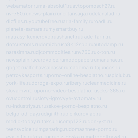
webamator.ru
ma-absolut1.ru
avtopomosch27.ru
nv-750.ru
news-plain.ru
nertansaga.ru
delanalad.ru
dizfiles.ru
youtubefree.ru
aria-family.ru
roadli.ru
planeta-samara.ru
mysmartbuy.ru
matrasy-kemerovo.ru
ashanet.ru
trade-farm.ru
dotcustoms.ru
domizbrusa9x12spb.ru
autodamp.ru
narasimha.ru
djcommodities.ru
nv750.ru
x-ton.ru
newsplain.ru
cardvoice.ru
modopaper.ru
manunae.ru
gbget.ru
alfeihavsalnassr.ru
madoma.ru
tajuncos.ru
petrovkasports.ru
porno-online-besplatno.ru
splclub.ru
york-life.ru
doroga-expo.ru
ribery.ru
cleanmedicine.ru
slovar-ivrit.ru
porno-video-besplatno.ru
seks-365.ru
ovucontrol.ru
sloty-igrovyye-avtomaty.ru
ru-industriya.ru
russkoe-porno-besplatno.ru
belgorod-day.ru
digilith.ru
pichkurovlab.ru
medic-today.ru
taksu.ru
comp123.ru
don-ykt.ru
teensvoice.ru
imgsharing.ru
domashnee-porno.ru
eva-elfie.ru
foto-tur.ru
biz-doska.ru
metropoltravel.ru