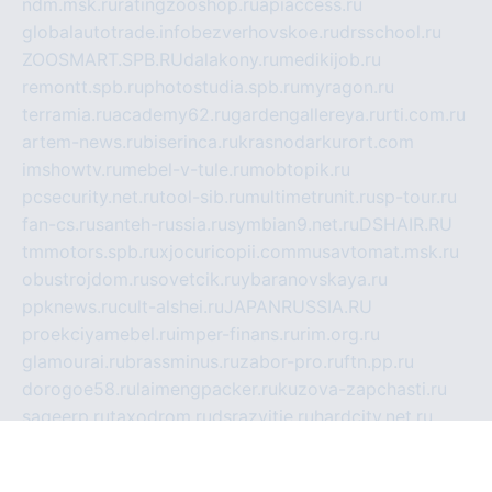
ndm.msk.ru
ratingzooshop.ru
apiaccess.ru
globalautotrade.info
bezverhovskoe.ru
drsschool.ru
ZOOSMART.SPB.RU
dalakony.ru
medikijob.ru
remontt.spb.ru
photostudia.spb.ru
myragon.ru
terramia.ru
academy62.ru
gardengallereya.ru
rti.com.ru
artem-news.ru
biserinca.ru
krasnodarkurort.com
imshowtv.ru
mebel-v-tule.ru
mobtopik.ru
pcsecurity.net.ru
tool-sib.ru
multimetrunit.ru
sp-tour.ru
fan-cs.ru
santeh-russia.ru
symbian9.net.ru
DSHAIR.RU
tmmotors.spb.ru
xjocuricopii.com
musavtomat.msk.ru
obustrojdom.ru
sovetcik.ru
ybaranovskaya.ru
ppknews.ru
cult-alshei.ru
JAPANRUSSIA.RU
proekciyamebel.ru
imper-finans.ru
rim.org.ru
glamourai.ru
brassminus.ru
zabor-pro.ru
ftn.pp.ru
dorogoe58.ru
laimengpacker.ru
kuzova-zapchasti.ru
sageerp.ru
taxodrom.ru
dsrazvitie.ru
hardcity.net.ru
ratinghomegames.ru
topservice25.ru
gubernyan.ru
gtglasslined.ru
ii4.ru
tssport.spb.ru
andorra24.com