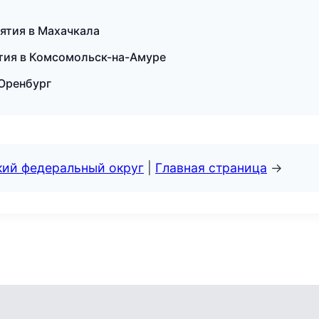
иятия в Махачкала
тия в Комсомольск-на-Амуре
 Оренбург
кий федеральный округ
|
Главная страница
→