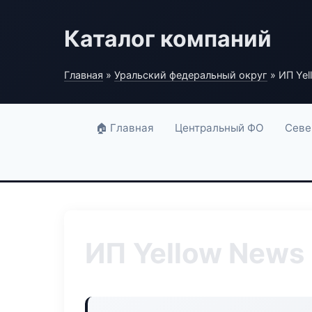
Каталог компаний
Главная
»
Уральский федеральный округ
» ИП Yel
🏠 Главная
Центральный ФО
Севе
ИП Yellow News