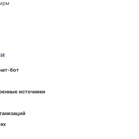
фирм
ми
чат-бот
еренные источники
ганизаций
иях