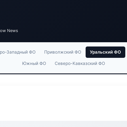
low News
ро-Западный ФО
Приволжский ФО
Уральский ФО
Южный ФО
Северо-Кавказский ФО