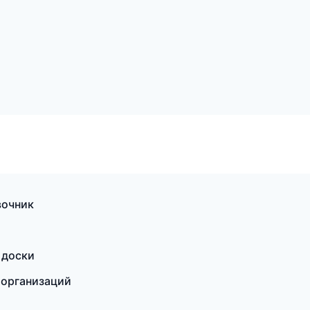
вочник
 доски
 организаций