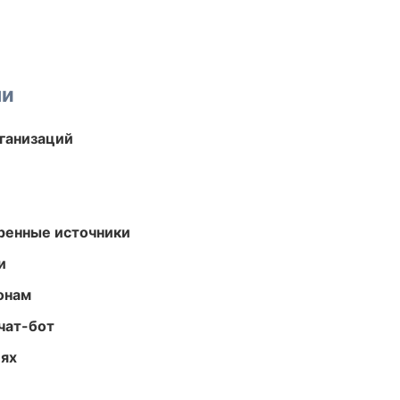
ми
ганизаций
еренные источники
и
онам
чат-бот
иях