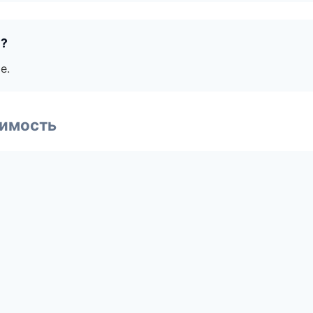
е?
е.
имость