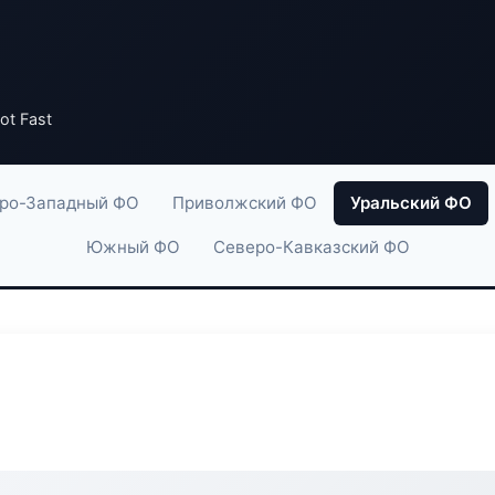
t Fast
ро-Западный ФО
Приволжский ФО
Уральский ФО
Южный ФО
Северо-Кавказский ФО