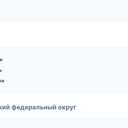
ки
ь
ки
ский федеральный округ