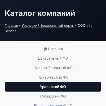
Каталог компаний
Главная
»
Уральский федеральный округ
» ООО Info
Service
🏠 Главная
Центральный ФО
Северо-Западный ФО
Приволжский ФО
Уральский ФО
Сибирский ФО
Дальневосточный ФО