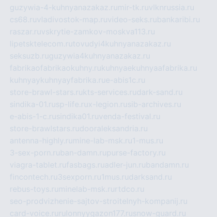
guzywia-4-kuhnyanazakaz.ru
mir-tk.ru
vlknrussia.ru
cs68.ru
vladivostok-map.ru
video-seks.ru
bankaribi.ru
raszar.ru
vskrytie-zamkov-moskva113.ru
lipetsktelecom.ru
tovudyi4kuhnyanazakaz.ru
seksuzb.ru
guzywia4kuhnyanazakaz.ru
fabrikaofabrikaokuhny.ru
kuhnyaekuhnyaafabrika.ru
kuhnyaykuhnyayfabrika.ru
e-abis1c.ru
store-brawl-stars.ru
kts-services.ru
dark-sand.ru
sindika-01.ru
sp-life.ru
x-legion.ru
sib-archives.ru
e-abis-1-c.ru
sindika01.ru
venda-festival.ru
store-brawlstars.ru
dooraleksandria.ru
antenna-highly.ru
mine-lab-msk.ru
1-mus.ru
3-sex-porn.ru
ban-damn.ru
purse-factory.ru
viagra-tablet.ru
fasbags.ru
adler-jun.ru
bandamn.ru
fincontech.ru
3sexporn.ru
1mus.ru
darksand.ru
rebus-toys.ru
minelab-msk.ru
rtdco.ru
seo-prodvizhenie-sajtov-stroitelnyh-kompanij.ru
card-voice.ru
rulonnyygazon177.ru
snow-guard.ru