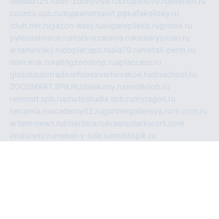
detsad125.ru
mir-zdoroviya.ru
bruslanovo.ru
siterem.ru
council.spb.ru
лодкипатриот.рф
kafekolizey.ru
iclub.net.ru
gazon-easy.ru
sugarepilekb.ru
grinox.ru
pylesostineco.ru
msts-ozarenie.ru
kameryjooan.ru
artemovskij.ru
dopler.spb.ru
aid70.ru
metall-perm.ru
ndm.msk.ru
ratingzooshop.ru
apiaccess.ru
globalautotrade.info
bezverhovskoe.ru
drsschool.ru
ZOOSMART.SPB.RU
dalakony.ru
medikijob.ru
remontt.spb.ru
photostudia.spb.ru
myragon.ru
terramia.ru
academy62.ru
gardengallereya.ru
rti.com.ru
artem-news.ru
biserinca.ru
krasnodarkurort.com
imshowtv.ru
mebel-v-tule.ru
mobtopik.ru
pcsecurity.net.ru
tool-sib.ru
multimetrunit.ru
sp-tour.ru
fan-cs.ru
santeh-russia.ru
symbian9.net.ru
DSHAIR.RU
tmmotors.spb.ru
xjocuricopii.com
musavtomat.msk.ru
obustrojdom.ru
sovetcik.ru
ybaranovskaya.ru
ppknews.ru
cult-alshei.ru
JAPANRUSSIA.RU
proekciyamebel.ru
imper-finans.ru
rim.org.ru