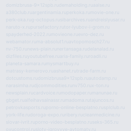
domizbrusa-9x12spb.ru
demaholding.ru
aalse.ru
a380club.ru
argentinamia.ru
perkoka.ru
movie-one.ru
perk-oka.ru
g-octopus.ru
sibarchives.ru
andreislyusar.ru
naruto-x.ru
pursefactory.ru
tor-lyubov-i-grom.ru
spayderhed-2022.ru
movieone.ru
evro-dez.ru
webamator.ru
ma-absolut1.ru
avtopomosch27.ru
nv-750.ru
news-plain.ru
nertansaga.ru
delanalad.ru
dizfiles.ru
youtubefree.ru
aria-family.ru
roadli.ru
planeta-samara.ru
mysmartbuy.ru
matrasy-kemerovo.ru
ashanet.ru
trade-farm.ru
dotcustoms.ru
domizbrusa9x12spb.ru
autodamp.ru
narasimha.ru
djcommodities.ru
nv750.ru
x-ton.ru
newsplain.ru
cardvoice.ru
modopaper.ru
manunae.ru
gbget.ru
alfeihavsalnassr.ru
madoma.ru
tajuncos.ru
petrovkasports.ru
porno-online-besplatno.ru
splclub.ru
york-life.ru
doroga-expo.ru
ribery.ru
cleanmedicine.ru
slovar-ivrit.ru
porno-video-besplatno.ru
seks-365.ru
ovucontrol.ru
sloty-igrovyye-avtomaty.ru