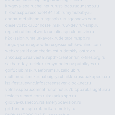
krygeva-spa.ru
chel.net.ru
rust-loco.ru
dugshop.ru
hl-beta.spb.ru
school494.spb.ru
mymubaby.ru
epoha-metalband.ru
ngr.spb.ru
rusgosnews.com
dieselvostok.ru
24hostel.msk.ru
w-dev.ru
f-ship.ru
regsmi.ru
filmnetwork.ru
malinasp.ru
kinosvin.ru
h2o-salon.ru
malutkayork.ru
deltaprim.spb.ru
tango-perm.ru
gooddir.ru
sgv.su
multiki-online.com
webkrasotki.com
cherinvest.ru
detskiy-ostrov.ru
ankou.spb.ru
alvesta1.ru
pdf-creator.ru
nix-files.org.ru
sakhatoday.ru
elektrikersymboler.ru
sputnikyes.ru
golf2club.msk.ru
aeforums.ru
zallclub.ru
multimodal.msk.ru
habaigry.ru
haikko.ru
sobakopedia.ru
isz-fest.ru
ewnc.info
screensaver-clock.net.ru
volnav.spb.ru
comnat.ru
npf.net.ru
7bit.pp.ru
kalugatur.ru
tesiaes.ru
card.com.ru
kazanka.spb.ru
gildiya-kuznecov.ru
kameryboavision.ru
griffoncom.spb.ru
fabrika-emotsiy.ru