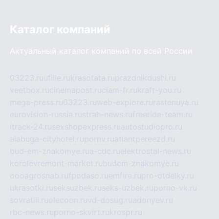
Каталог компаний
Актуальный каталог компаний по всей России
03223.ru
ufille.ru
krasotata.ru
prazdnikdushi.ru
veetbox.ru
cinemapost.ru
ciam-fr.ru
kraft-you.ru
mega-press.ru
03223.ru
web-explore.ru
rastenuya.ru
eurovision-russia.ru
strah-news.ru
freeride-team.ru
itrack-24.ru
sexshopexpress.ru
autostudiopro.ru
alabuga-cityhotel.ru
pornv.ru
atlantpereezd.ru
bud-em-znakomye.ru
a-cdc.ru
elektrostal-news.ru
korolevremont-market.ru
budem-znakomye.ru
oooagrosnab.ru
fpodaso.ru
emfire.ru
pro-otdelky.ru
ukrasotki.ru
seksuzbek.ru
seks-uzbek.ru
porno-vk.ru
sovratili.ru
olecoon.ru
vd-dosug.ru
adonyev.ru
rbc-news.ru
porno-skvirt.ru
krospr.ru