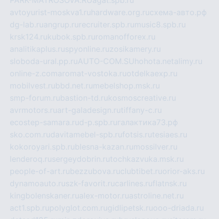
PARK-MATROSOVA.RU
agat.spb.ru
avtoyurist-moskva1.ru
hardware.org.ru
схема-авто.рф
dg-lab.ru
angrup.ru
recruiter.spb.ru
music8.spb.ru
krsk124.ru
kubok.spb.ru
romanofforex.ru
analitikaplus.ru
spyonline.ru
zosikamery.ru
sloboda-ural.pp.ru
AUTO-COM.SU
hohota.net
alimy.ru
online-z.com
aromat-vostoka.ru
otdelkaexp.ru
mobilvest.ru
bbd.net.ru
mebelshop.msk.ru
smp-forum.ru
bastion-td.ru
kosmoscreative.ru
avrmotors.ru
art-galadesign.ru
tiffany-c.ru
ecostep-samara.ru
d-p.spb.ru
галактика73.рф
sko.com.ru
davitamebel-spb.ru
fotsis.ru
tesiaes.ru
kokoroyari.spb.ru
blesna-kazan.ru
mossilver.ru
lenderoq.ru
sergeydobrin.ru
tochkazvuka.msk.ru
people-of-art.ru
bezzubova.ru
clubtibet.ru
orior-aks.ru
dynamoauto.ru
szk-favorit.ru
carlines.ru
flatnsk.ru
kingbolenskaner.ru
alex-motor.ru
astroline.net.ru
act1.spb.ru
polyglot.com.ru
gidlipetsk.ru
ooo-driada.ru