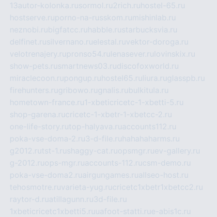
13autor-kolonka.ru
sormol.ru
2rich.ru
hostel-65.ru
hostserve.ru
porno-na-russkom.ru
mishinlab.ru
neznobi.ru
bigfatcc.ru
habble.ru
starbucksvia.ru
delfinet.ru
silvernano.ru
elestal.ru
vektor-doroga.ru
velotrenajery.ru
pronso54.ru
lenasever.ru
lovinskix.ru
show-pets.ru
smartnews03.ru
discofoxworld.ru
miraclecoon.ru
pongup.ru
hostel65.ru
liura.ru
glasspb.ru
firehunters.ru
gribowo.ru
gnalis.ru
bulkitula.ru
hometown-france.ru
1-xbeticricetc-1-xbetti-5.ru
shop-garena.ru
cricetc-1-xbetr-1-xbetcc-2.ru
one-life-story.ru
top-halyava.ru
accounts112.ru
poka-vse-doma-2.ru
3-d-file.ru
hahahaharms.ru
g2012.ru
tst-1.ru
shaggy-cat.ru
opsmgr.ru
ev-gallery.ru
g-2012.ru
ops-mgr.ru
accounts-112.ru
csm-demo.ru
poka-vse-doma2.ru
airgungames.ru
allseo-host.ru
tehosmotre.ru
varieta-yug.ru
cricetc1xbetr1xbetcc2.ru
raytor-d.ru
atillagunn.ru
3d-file.ru
1xbeticricetc1xbetti5.ru
uafoot-statti.ru
e-abis1c.ru