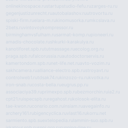
onlinekinospace.ru
startupstudio-fefu.ru
zarges-ru.ru
gegenjustizunrecht.ru
autobalashov.ru
utrovortu.ru
spiski-firm.ru
elara-m.ru
kinomusorka.ru
mkcslava.ru
2bets.ru
vintovoykompressor.ru
birminghamvsfulham.ru
sarmat-komp.ru
pioneeri.ru
amadis-chocolate.ru
shkurki-karakulya.ru
kanotiforet.spb.ru
tutmassage.ru
ecolog.org.ru
praga.spb.ru
falcorussia.ru
autodoctorservis.ru
kamertondom.spb.ru
net-life.net.ru
avto-vozim.ru
sakhcamera.ru
alliance-electro.spb.ru
stroyavt.ru
controlweb1.ru
tdsak74.ru
kinzozo-ru.ru
kvotka.ru
iron-snab.ru
costa-bella.ru
eugrus.pp.ru
associaciya39.ru
primexpo.spb.ru
bezmorchin.ru
ia2.ru
cpt21.ru
ispecspb.ru
regahost.ru
kolosok-elita.ru
tae-kwon.ru
consrio.com.ru
insiam.ru
avegainfo.ru
archery161.ru
bigencyclica.ru
vlast16.ru
korru.net
sarmiento.spb.su
extelopedia.ru
lammin-suo.spb.ru
iskatour.spb.ru
snpi.org.ru
running-line.ru