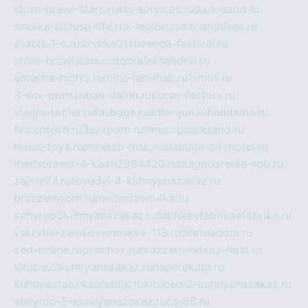
store-brawl-stars.ru
kts-services.ru
dark-sand.ru
sindika-01.ru
sp-life.ru
x-legion.ru
sib-archives.ru
e-abis-1-c.ru
sindika01.ru
venda-festival.ru
store-brawlstars.ru
dooraleksandria.ru
antenna-highly.ru
mine-lab-msk.ru
1-mus.ru
3-sex-porn.ru
ban-damn.ru
purse-factory.ru
viagra-tablet.ru
fasbags.ru
adler-jun.ru
bandamn.ru
fincontech.ru
3sexporn.ru
1mus.ru
darksand.ru
rebus-toys.ru
minelab-msk.ru
alabuga-cityhotel.ru
medsprawo-4-ka.ru
2864420.ru
blagodarenie-spb.ru
zajmy24.ru
tovudyi-4-kuhnyanazakaz.ru
brazzerscom.ru
medsprawo4ka.ru
xehyroo5kuhnyanazakaz.ru
fabrikayfabrikaefabrika.ru
vskrytie-zamkov-moskva-113.ru
biletnadom.ru
zed-online.ru
pimchax.ru
brazzers-hd.ru
z-host.ru
kitubeu2kuhnyanazakaz.ru
naperekate.ru
kuhnyaofabrikaufabrik.ru
kitubeu-2-kuhnyanazakaz.ru
xehyroo-5-kuhnyanazakaz.ru
cs-68.ru