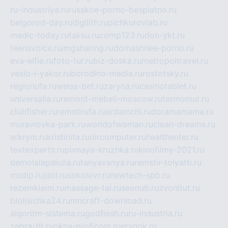
ru-industriya.ru
russkoe-porno-besplatno.ru
belgorod-day.ru
digilith.ru
pichkurovlab.ru
medic-today.ru
taksu.ru
comp123.ru
don-ykt.ru
teensvoice.ru
imgsharing.ru
domashnee-porno.ru
eva-elfie.ru
foto-tur.ru
biz-doska.ru
metropoltravel.ru
veslo-i-yakor.ru
borodino-media.ru
rostotsky.ru
regionufa.ru
weiss-bet.ru
zaryna.ru
casinotablet.ru
universalia.ru
remont-mebeli-moscow.ru
termomur.ru
clubfisher.ru
remstirufa.ru
erdamchi.ru
doramamama.ru
muraviovka-park.ru
worldofwoman.ru
clean-dreams.ru
arkrym.ru
kristinita.ru
dircomputer.ru
healthenter.ru
textexperts.ru
pivnaya-kruzhka.ru
kinofilmy-2021.ru
demolalapaluza.ru
tanyavanya.ru
remstir-tolyatti.ru
msdip.ru
jdol.ru
sokolovr.ru
newtech-spb.ru
rezemkleim.ru
massage-tai.ru
seonub.ru
zvonitut.ru
biolisichka24.ru
mncraft-download.ru
algoritm-sistema.ru
godflesh.ru
ru-industria.ru
zebra-tlt.ru
okna-proficom.ru
erynok.ru