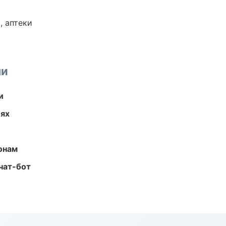
, аптеки
ми
и
иях
онам
чат-бот