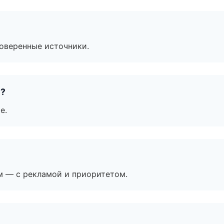
роверенные источники.
е?
е.
м — с рекламой и приоритетом.