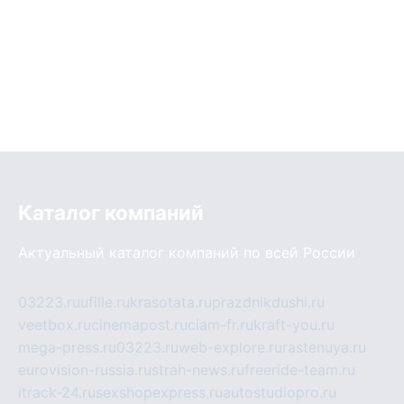
Каталог компаний
Актуальный каталог компаний по всей России
03223.ru
ufille.ru
krasotata.ru
prazdnikdushi.ru
veetbox.ru
cinemapost.ru
ciam-fr.ru
kraft-you.ru
mega-press.ru
03223.ru
web-explore.ru
rastenuya.ru
eurovision-russia.ru
strah-news.ru
freeride-team.ru
itrack-24.ru
sexshopexpress.ru
autostudiopro.ru