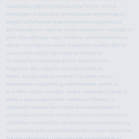
narasimha.ru
djcommodities.ru
nv750.ru
x-ton.ru
newsplain.ru
cardvoice.ru
modopaper.ru
manunae.ru
gbget.ru
alfeihavsalnassr.ru
madoma.ru
tajuncos.ru
petrovkasports.ru
porno-online-besplatno.ru
splclub.ru
york-life.ru
doroga-expo.ru
ribery.ru
cleanmedicine.ru
slovar-ivrit.ru
porno-video-besplatno.ru
seks-365.ru
ovucontrol.ru
sloty-igrovyye-avtomaty.ru
ru-industriya.ru
russkoe-porno-besplatno.ru
belgorod-day.ru
digilith.ru
pichkurovlab.ru
medic-today.ru
taksu.ru
comp123.ru
don-ykt.ru
teensvoice.ru
imgsharing.ru
domashnee-porno.ru
eva-elfie.ru
foto-tur.ru
biz-doska.ru
metropoltravel.ru
veslo-i-yakor.ru
borodino-media.ru
rostotsky.ru
regionufa.ru
weiss-bet.ru
zaryna.ru
casinotablet.ru
universalia.ru
remont-mebeli-moscow.ru
termomur.ru
clubfisher.ru
remstirufa.ru
erdamchi.ru
doramamama.ru
muraviovka-park.ru
worldofwoman.ru
clean-dreams.ru
arkrym.ru
kristinita.ru
dircomputer.ru
healthenter.ru