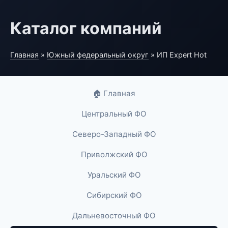
Каталог компаний
Главная
»
Южный федеральный округ
» ИП Expert Hot
🏠 Главная
Центральный ФО
Северо-Западный ФО
Приволжский ФО
Уральский ФО
Сибирский ФО
Дальневосточный ФО