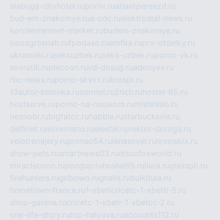
alabuga-cityhotel.ru
pornv.ru
atlantpereezd.ru
bud-em-znakomye.ru
a-cdc.ru
elektrostal-news.ru
korolevremont-market.ru
budem-znakomye.ru
oooagrosnab.ru
fpodaso.ru
emfire.ru
pro-otdelky.ru
ukrasotki.ru
seksuzbek.ru
seks-uzbek.ru
porno-vk.ru
sovratili.ru
olecoon.ru
vd-dosug.ru
adonyev.ru
rbc-news.ru
porno-skvirt.ru
krospr.ru
13autor-kolonka.ru
sormol.ru
2rich.ru
hostel-65.ru
hostserve.ru
porno-na-russkom.ru
mishinlab.ru
neznobi.ru
bigfatcc.ru
habble.ru
starbucksvia.ru
delfinet.ru
silvernano.ru
elestal.ru
vektor-doroga.ru
velotrenajery.ru
pronso54.ru
lenasever.ru
lovinskix.ru
show-pets.ru
smartnews03.ru
discofoxworld.ru
miraclecoon.ru
pongup.ru
hostel65.ru
liura.ru
glasspb.ru
firehunters.ru
gribowo.ru
gnalis.ru
bulkitula.ru
hometown-france.ru
1-xbeticricetc-1-xbetti-5.ru
shop-garena.ru
cricetc-1-xbetr-1-xbetcc-2.ru
one-life-story.ru
top-halyava.ru
accounts112.ru