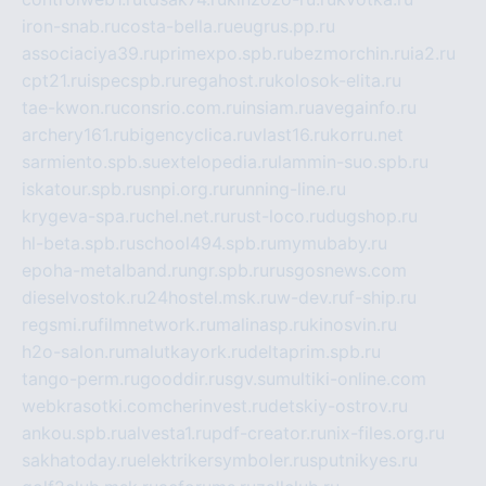
iron-snab.ru
costa-bella.ru
eugrus.pp.ru
associaciya39.ru
primexpo.spb.ru
bezmorchin.ru
ia2.ru
cpt21.ru
ispecspb.ru
regahost.ru
kolosok-elita.ru
tae-kwon.ru
consrio.com.ru
insiam.ru
avegainfo.ru
archery161.ru
bigencyclica.ru
vlast16.ru
korru.net
sarmiento.spb.su
extelopedia.ru
lammin-suo.spb.ru
iskatour.spb.ru
snpi.org.ru
running-line.ru
krygeva-spa.ru
chel.net.ru
rust-loco.ru
dugshop.ru
hl-beta.spb.ru
school494.spb.ru
mymubaby.ru
epoha-metalband.ru
ngr.spb.ru
rusgosnews.com
dieselvostok.ru
24hostel.msk.ru
w-dev.ru
f-ship.ru
regsmi.ru
filmnetwork.ru
malinasp.ru
kinosvin.ru
h2o-salon.ru
malutkayork.ru
deltaprim.spb.ru
tango-perm.ru
gooddir.ru
sgv.su
multiki-online.com
webkrasotki.com
cherinvest.ru
detskiy-ostrov.ru
ankou.spb.ru
alvesta1.ru
pdf-creator.ru
nix-files.org.ru
sakhatoday.ru
elektrikersymboler.ru
sputnikyes.ru