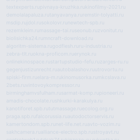
textexperts.ru
pivnaya-kruzhka.ru
kinofilmy-2021.ru
demolalapaluza.ru
tanyavanya.ru
remstir-tolyatti.ru
msdip.ru
jdol.ru
sokolovr.ru
newtech-spb.ru
rezemkleim.ru
massage-tai.ru
seonub.ru
zvonitut.ru
biolisichka24.ru
mncraft-download.ru
algoritm-sistema.ru
godflesh.ru
ru-industria.ru
zebra-tlt.ru
okna-proficom.ru
erynok.ru
onlinekinospace.ru
startupstudio-fefu.ru
zarges-ru.ru
gegenjustizunrecht.ru
autobalashov.ru
utrovortu.ru
spiski-firm.ru
elara-m.ru
kinomusorka.ru
mkcslava.ru
2bets.ru
vintovoykompressor.ru
birminghamvsfulham.ru
sarmat-komp.ru
pioneeri.ru
amadis-chocolate.ru
shkurki-karakulya.ru
kanotiforet.spb.ru
tutmassage.ru
ecolog.org.ru
praga.spb.ru
falcorussia.ru
autodoctorservis.ru
kamertondom.spb.ru
net-life.net.ru
avto-vozim.ru
sakhcamera.ru
alliance-electro.spb.ru
stroyavt.ru
controlweb1.ru
tdsak74.ru
kinzozo-ru.ru
kvotka.ru