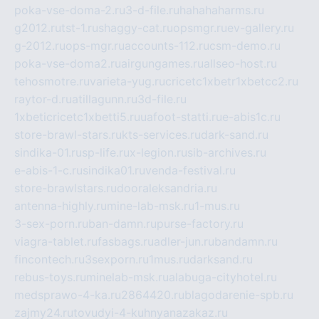
poka-vse-doma-2.ru
3-d-file.ru
hahahaharms.ru
g2012.ru
tst-1.ru
shaggy-cat.ru
opsmgr.ru
ev-gallery.ru
g-2012.ru
ops-mgr.ru
accounts-112.ru
csm-demo.ru
poka-vse-doma2.ru
airgungames.ru
allseo-host.ru
tehosmotre.ru
varieta-yug.ru
cricetc1xbetr1xbetcc2.ru
raytor-d.ru
atillagunn.ru
3d-file.ru
1xbeticricetc1xbetti5.ru
uafoot-statti.ru
e-abis1c.ru
store-brawl-stars.ru
kts-services.ru
dark-sand.ru
sindika-01.ru
sp-life.ru
x-legion.ru
sib-archives.ru
e-abis-1-c.ru
sindika01.ru
venda-festival.ru
store-brawlstars.ru
dooraleksandria.ru
antenna-highly.ru
mine-lab-msk.ru
1-mus.ru
3-sex-porn.ru
ban-damn.ru
purse-factory.ru
viagra-tablet.ru
fasbags.ru
adler-jun.ru
bandamn.ru
fincontech.ru
3sexporn.ru
1mus.ru
darksand.ru
rebus-toys.ru
minelab-msk.ru
alabuga-cityhotel.ru
medsprawo-4-ka.ru
2864420.ru
blagodarenie-spb.ru
zajmy24.ru
tovudyi-4-kuhnyanazakaz.ru