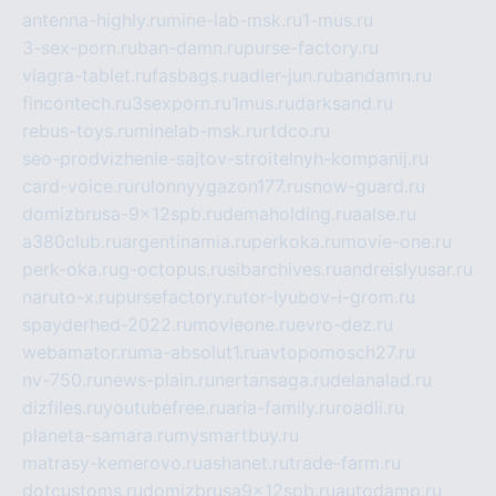
antenna-highly.ru
mine-lab-msk.ru
1-mus.ru
3-sex-porn.ru
ban-damn.ru
purse-factory.ru
viagra-tablet.ru
fasbags.ru
adler-jun.ru
bandamn.ru
fincontech.ru
3sexporn.ru
1mus.ru
darksand.ru
rebus-toys.ru
minelab-msk.ru
rtdco.ru
seo-prodvizhenie-sajtov-stroitelnyh-kompanij.ru
card-voice.ru
rulonnyygazon177.ru
snow-guard.ru
domizbrusa-9x12spb.ru
demaholding.ru
aalse.ru
a380club.ru
argentinamia.ru
perkoka.ru
movie-one.ru
perk-oka.ru
g-octopus.ru
sibarchives.ru
andreislyusar.ru
naruto-x.ru
pursefactory.ru
tor-lyubov-i-grom.ru
spayderhed-2022.ru
movieone.ru
evro-dez.ru
webamator.ru
ma-absolut1.ru
avtopomosch27.ru
nv-750.ru
news-plain.ru
nertansaga.ru
delanalad.ru
dizfiles.ru
youtubefree.ru
aria-family.ru
roadli.ru
planeta-samara.ru
mysmartbuy.ru
matrasy-kemerovo.ru
ashanet.ru
trade-farm.ru
dotcustoms.ru
domizbrusa9x12spb.ru
autodamp.ru