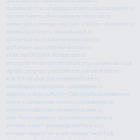
golf2club.msk.ru
aeforums.ru
zallclub.ru
multimodal.msk.ru
habaigry.ru
haikko.ru
sobakopedia.ru
isz-fest.ru
ewnc.info
screensaver-clock.net.ru
volnav.spb.ru
comnat.ru
npf.net.ru
7bit.pp.ru
kalugatur.ru
tesiaes.ru
card.com.ru
kazanka.spb.ru
gildiya-kuznecov.ru
kameryboavision.ru
griffoncom.spb.ru
fabrika-emotsiy.ru
PARK-MATROSOVA.RU
agat.spb.ru
avtoyurist-moskva1.ru
hardware.org.ru
схема-авто.рф
dg-lab.ru
angrup.ru
recruiter.spb.ru
music8.spb.ru
krsk124.ru
kubok.spb.ru
romanofforex.ru
analitikaplus.ru
spyonline.ru
zosikamery.ru
sloboda-ural.pp.ru
AUTO-COM.SU
hohota.net
alimy.ru
online-z.com
aromat-vostoka.ru
otdelkaexp.ru
mobilvest.ru
bbd.net.ru
mebelshop.msk.ru
smp-forum.ru
bastion-td.ru
kosmoscreative.ru
avrmotors.ru
art-galadesign.ru
tiffany-c.ru
ecostep-samara.ru
d-p.spb.ru
галактика73.рф