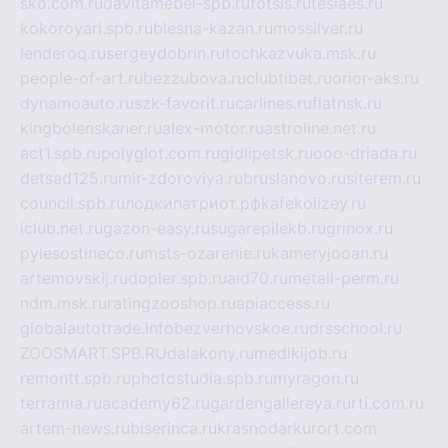
sko.com.ru
davitamebel-spb.ru
fotsis.ru
tesiaes.ru
kokoroyari.spb.ru
blesna-kazan.ru
mossilver.ru
lenderoq.ru
sergeydobrin.ru
tochkazvuka.msk.ru
people-of-art.ru
bezzubova.ru
clubtibet.ru
orior-aks.ru
dynamoauto.ru
szk-favorit.ru
carlines.ru
flatnsk.ru
kingbolenskaner.ru
alex-motor.ru
astroline.net.ru
act1.spb.ru
polyglot.com.ru
gidlipetsk.ru
ooo-driada.ru
detsad125.ru
mir-zdoroviya.ru
bruslanovo.ru
siterem.ru
council.spb.ru
лодкипатриот.рф
kafekolizey.ru
iclub.net.ru
gazon-easy.ru
sugarepilekb.ru
grinox.ru
pylesostineco.ru
msts-ozarenie.ru
kameryjooan.ru
artemovskij.ru
dopler.spb.ru
aid70.ru
metall-perm.ru
ndm.msk.ru
ratingzooshop.ru
apiaccess.ru
globalautotrade.info
bezverhovskoe.ru
drsschool.ru
ZOOSMART.SPB.RU
dalakony.ru
medikijob.ru
remontt.spb.ru
photostudia.spb.ru
myragon.ru
terramia.ru
academy62.ru
gardengallereya.ru
rti.com.ru
artem-news.ru
biserinca.ru
krasnodarkurort.com