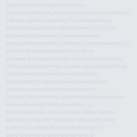
brazzerscom.ru
medsprawo4ka.ru
xehyroo5kuhnyanazakaz.ru
fabrikayfabrikaefabrika.ru
vskrytie-zamkov-moskva-113.ru
biletnadom.ru
zed-online.ru
pimchax.ru
brazzers-hd.ru
z-host.ru
kitubeu2kuhnyanazakaz.ru
naperekate.ru
kuhnyaofabrikaufabrik.ru
kitubeu-2-kuhnyanazakaz.ru
xehyroo-5-kuhnyanazakaz.ru
cs-68.ru
guzywia-4-kuhnyanazakaz.ru
mir-tk.ru
vlknrussia.ru
cs68.ru
vladivostok-map.ru
video-seks.ru
bankaribi.ru
raszar.ru
vskrytie-zamkov-moskva113.ru
lipetsktelecom.ru
tovudyi4kuhnyanazakaz.ru
seksuzb.ru
guzywia4kuhnyanazakaz.ru
fabrikaofabrikaokuhny.ru
kuhnyaekuhnyaafabrika.ru
kuhnyaykuhnyayfabrika.ru
e-abis1c.ru
store-brawl-stars.ru
kts-services.ru
dark-sand.ru
sindika-01.ru
sp-life.ru
x-legion.ru
sib-archives.ru
e-abis-1-c.ru
sindika01.ru
venda-festival.ru
store-brawlstars.ru
dooraleksandria.ru