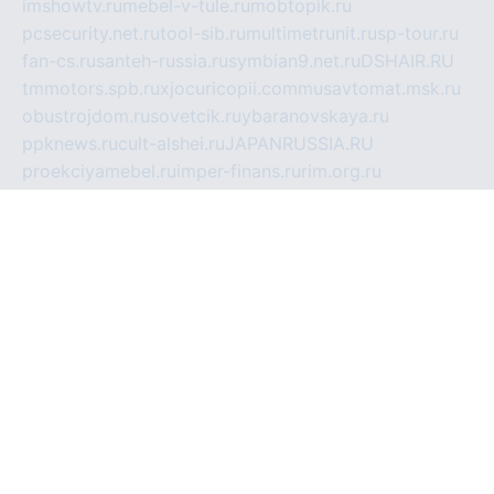
imshowtv.ru
mebel-v-tule.ru
mobtopik.ru
pcsecurity.net.ru
tool-sib.ru
multimetrunit.ru
sp-tour.ru
fan-cs.ru
santeh-russia.ru
symbian9.net.ru
DSHAIR.RU
tmmotors.spb.ru
xjocuricopii.com
musavtomat.msk.ru
obustrojdom.ru
sovetcik.ru
ybaranovskaya.ru
ppknews.ru
cult-alshei.ru
JAPANRUSSIA.RU
proekciyamebel.ru
imper-finans.ru
rim.org.ru
glamourai.ru
brassminus.ru
zabor-pro.ru
ftn.pp.ru
dorogoe58.ru
laimengpacker.ru
kuzova-zapchasti.ru
sageerp.ru
taxodrom.ru
dsrazvitie.ru
hardcity.net.ru
ratinghomegames.ru
topservice25.ru
gubernyan.ru
gtglasslined.ru
ii4.ru
tssport.spb.ru
andorra24.com
blackwallstreet.ru
oboimos.ru
optim-doors.com.ru
ikuch.ru
nycr.org.ru
npa21.ru
vremya-ch.spb.ru
desert000.ru
ivtorgi.ru
ifiori.ru
catalog-statei.ru
dcv.org.ru
spetsmaster174.ru
ipkameryhiseeu.ru
dum26.ru
ruspol.spb.ru
fr-opendp.ru
kam-solnyshko.ru
cheyenne-arapaho.ru
sevzapmetal.spb.ru