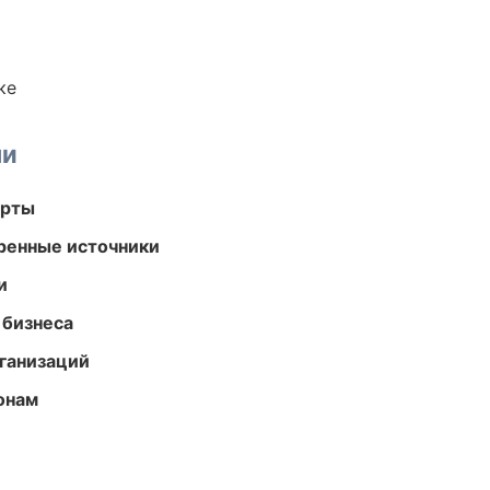
ке
ми
арты
еренные источники
и
 бизнеса
ганизаций
онам