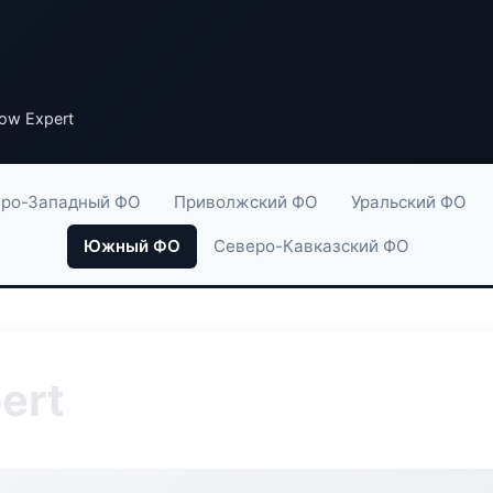
ow Expert
ро-Западный ФО
Приволжский ФО
Уральский ФО
Южный ФО
Северо-Кавказский ФО
ert