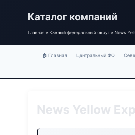
Каталог компаний
Главная
»
Южный федеральный округ
» News Yell
🏠 Главная
Центральный ФО
Севе
News Yellow Exp