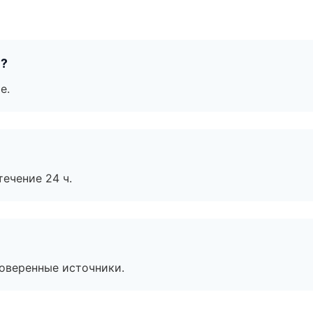
е?
е.
течение 24 ч.
роверенные источники.