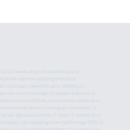
03223.ru
web-explore.ru
rastenuya.ru
tyhotel.ru
pornv.ru
atlantpereezd.ru
b.ru
fpodaso.ru
emfire.ru
pro-otdelky.ru
u
porno-skvirt.ru
krospr.ru
13autor-kolonka.ru
tarbucksvia.ru
delfinet.ru
silvernano.ru
elestal.ru
world.ru
miraclecoon.ru
pongup.ru
hostel65.ru
ru
shop-garena.ru
cricetc-1-xbetr-1-xbetcc-2.ru
ru
shaggy-cat.ru
opsmgr.ru
ev-gallery.ru
g-2012.ru
ieta-yug.ru
cricetc1xbetr1xbetcc2.ru
raytor-d.ru