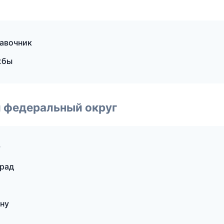
равочник
жбы
 федеральный округ
у
град
ону