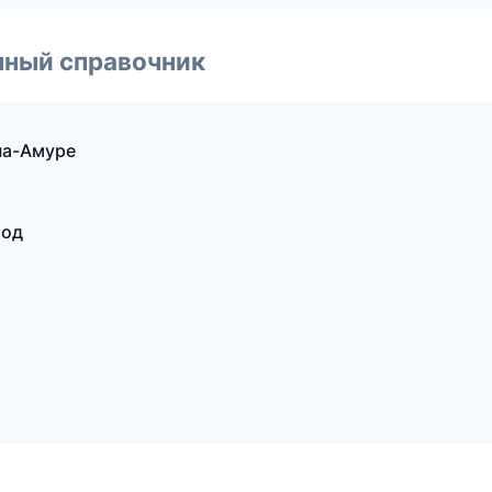
нный справочник
на-Амуре
род