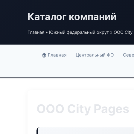
Каталог компаний
Главная
»
Южный федеральный округ
» ООО City
🏠 Главная
Центральный ФО
Севе
ООО City Pages