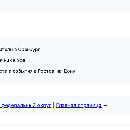
дители в Оренбург
очник в Уфа
сти и события в Ростов-на-Дону
 федеральный округ
|
Главная страница
→