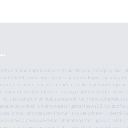
сии
eetbox.ru
cinemapost.ru
ciam-fr.ru
kraft-you.ru
mega-press.ru
.ru
itrack-24.ru
sexshopexpress.ru
autostudiopro.ru
alabuga-ci
ru
korolevremont-market.ru
budem-znakomye.ru
oooagrosna
k.ru
sovratili.ru
olecoon.ru
vd-dosug.ru
adonyev.ru
rbc-news.r
-na-russkom.ru
mishinlab.ru
neznobi.ru
bigfatcc.ru
habble.ru
s
nasever.ru
lovinskix.ru
show-pets.ru
smartnews03.ru
discofox
.ru
bulkitula.ru
hometown-france.ru
1-xbeticricetc-1-xbetti-5.
oka-vse-doma-2.ru
3-d-file.ru
hahahaharms.ru
g2012.ru
tst-1.
se-doma2.ru
airgungames.ru
allseo-host.ru
tehosmotre.ru
var