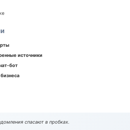
ке
ми
арты
еренные источники
чат-бот
 бизнеса
домления спасают в пробках.