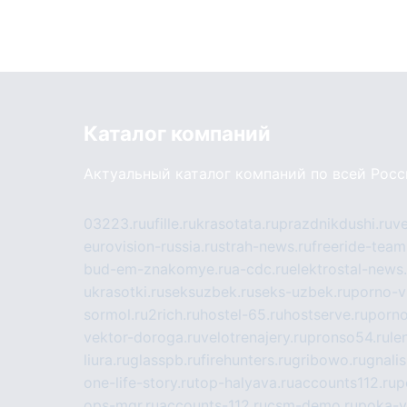
Каталог компаний
Актуальный каталог компаний по всей Рос
03223.ru
ufille.ru
krasotata.ru
prazdnikdushi.ru
v
eurovision-russia.ru
strah-news.ru
freeride-team
bud-em-znakomye.ru
a-cdc.ru
elektrostal-news.
ukrasotki.ru
seksuzbek.ru
seks-uzbek.ru
porno-v
sormol.ru
2rich.ru
hostel-65.ru
hostserve.ru
porno
vektor-doroga.ru
velotrenajery.ru
pronso54.ru
le
liura.ru
glasspb.ru
firehunters.ru
gribowo.ru
gnalis
one-life-story.ru
top-halyava.ru
accounts112.ru
p
ops-mgr.ru
accounts-112.ru
csm-demo.ru
poka-v