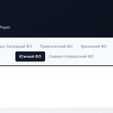
 Pages
ро-Западный ФО
Приволжский ФО
Уральский ФО
Южный ФО
Северо-Кавказский ФО