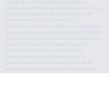
remontt.spb.ru
photostudia.spb.ru
myragon.ru
terramia.ru
academy62.ru
gardengallereya.ru
rti.com.ru
artem-news.ru
biserinca.ru
krasnodarkurort.com
imshowtv.ru
mebel-v-tule.ru
mobtopik.ru
pcsecurity.net.ru
tool-sib.ru
multimetrunit.ru
sp-tour.ru
fan-cs.ru
santeh-russia.ru
symbian9.net.ru
DSHAIR.RU
tmmotors.spb.ru
xjocuricopii.com
musavtomat.msk.ru
obustrojdom.ru
sovetcik.ru
ybaranovskaya.ru
ppknews.ru
cult-alshei.ru
JAPANRUSSIA.RU
proekciyamebel.ru
imper-finans.ru
rim.org.ru
glamourai.ru
brassminus.ru
zabor-pro.ru
ftn.pp.ru
dorogoe58.ru
laimengpacker.ru
kuzova-zapchasti.ru
sageerp.ru
taxodrom.ru
dsrazvitie.ru
hardcity.net.ru
ratinghomegames.ru
topservice25.ru
gubernyan.ru
gtglasslined.ru
ii4.ru
tssport.spb.ru
andorra24.com
blackwallstreet.ru
oboimos.ru
optim-doors.com.ru
ikuch.ru
nycr.org.ru
npa21.ru
vremya-ch.spb.ru
desert000.ru
ivtorgi.ru
ifiori.ru
catalog-statei.ru