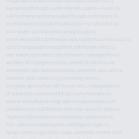
praga.spb.ru
falcorussia.ru
autodoctorservis.ru
kamertondom.spb.ru
net-life.net.ru
avto-vozim.ru
sakhcamera.ru
alliance-electro.spb.ru
stroyavt.ru
controlweb1.ru
tdsak74.ru
kinzozo-ru.ru
kvotka.ru
iron-snab.ru
costa-bella.ru
eugrus.pp.ru
associaciya39.ru
primexpo.spb.ru
bezmorchin.ru
ia2.ru
cpt21.ru
ispecspb.ru
regahost.ru
kolosok-elita.ru
tae-kwon.ru
consrio.com.ru
insiam.ru
avegainfo.ru
archery161.ru
bigencyclica.ru
vlast16.ru
korru.net
sarmiento.spb.su
extelopedia.ru
lammin-suo.spb.ru
iskatour.spb.ru
snpi.org.ru
running-line.ru
krygeva-spa.ru
chel.net.ru
rust-loco.ru
dugshop.ru
hl-beta.spb.ru
school494.spb.ru
mymubaby.ru
epoha-metalband.ru
ngr.spb.ru
rusgosnews.com
dieselvostok.ru
24hostel.msk.ru
w-dev.ru
f-ship.ru
regsmi.ru
filmnetwork.ru
malinasp.ru
kinosvin.ru
h2o-salon.ru
malutkayork.ru
deltaprim.spb.ru
tango-perm.ru
gooddir.ru
sgv.su
multiki-online.com