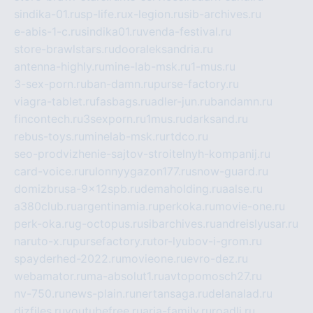
sindika-01.ru
sp-life.ru
x-legion.ru
sib-archives.ru
e-abis-1-c.ru
sindika01.ru
venda-festival.ru
store-brawlstars.ru
dooraleksandria.ru
antenna-highly.ru
mine-lab-msk.ru
1-mus.ru
3-sex-porn.ru
ban-damn.ru
purse-factory.ru
viagra-tablet.ru
fasbags.ru
adler-jun.ru
bandamn.ru
fincontech.ru
3sexporn.ru
1mus.ru
darksand.ru
rebus-toys.ru
minelab-msk.ru
rtdco.ru
seo-prodvizhenie-sajtov-stroitelnyh-kompanij.ru
card-voice.ru
rulonnyygazon177.ru
snow-guard.ru
domizbrusa-9x12spb.ru
demaholding.ru
aalse.ru
a380club.ru
argentinamia.ru
perkoka.ru
movie-one.ru
perk-oka.ru
g-octopus.ru
sibarchives.ru
andreislyusar.ru
naruto-x.ru
pursefactory.ru
tor-lyubov-i-grom.ru
spayderhed-2022.ru
movieone.ru
evro-dez.ru
webamator.ru
ma-absolut1.ru
avtopomosch27.ru
nv-750.ru
news-plain.ru
nertansaga.ru
delanalad.ru
dizfiles.ru
youtubefree.ru
aria-family.ru
roadli.ru