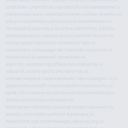
clubfisher.ru
remstirufa.ru
erdamchi.ru
doramamama.ru
muraviovka-park.ru
worldofwoman.ru
clean-dreams.ru
arkrym.ru
kristinita.ru
dircomputer.ru
healthenter.ru
textexperts.ru
pivnaya-kruzhka.ru
kinofilmy-2021.ru
demolalapaluza.ru
tanyavanya.ru
remstir-tolyatti.ru
msdip.ru
jdol.ru
sokolovr.ru
newtech-spb.ru
rezemkleim.ru
massage-tai.ru
seonub.ru
zvonitut.ru
biolisichka24.ru
mncraft-download.ru
algoritm-sistema.ru
godflesh.ru
ru-industria.ru
zebra-tlt.ru
okna-proficom.ru
erynok.ru
onlinekinospace.ru
startupstudio-fefu.ru
zarges-ru.ru
gegenjustizunrecht.ru
autobalashov.ru
utrovortu.ru
spiski-firm.ru
elara-m.ru
kinomusorka.ru
mkcslava.ru
2bets.ru
vintovoykompressor.ru
birminghamvsfulham.ru
sarmat-komp.ru
pioneeri.ru
amadis-chocolate.ru
shkurki-karakulya.ru
kanotiforet.spb.ru
tutmassage.ru
ecolog.org.ru