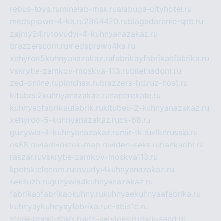
rebus-toys.ru
minelab-msk.ru
alabuga-cityhotel.ru
medsprawo-4-ka.ru
2864420.ru
blagodarenie-spb.ru
zajmy24.ru
tovudyi-4-kuhnyanazakaz.ru
brazzerscom.ru
medsprawo4ka.ru
xehyroo5kuhnyanazakaz.ru
fabrikayfabrikaefabrika.ru
vskrytie-zamkov-moskva-113.ru
biletnadom.ru
zed-online.ru
pimchax.ru
brazzers-hd.ru
z-host.ru
kitubeu2kuhnyanazakaz.ru
naperekate.ru
kuhnyaofabrikaufabrik.ru
kitubeu-2-kuhnyanazakaz.ru
xehyroo-5-kuhnyanazakaz.ru
cs-68.ru
guzywia-4-kuhnyanazakaz.ru
mir-tk.ru
vlknrussia.ru
cs68.ru
vladivostok-map.ru
video-seks.ru
bankaribi.ru
raszar.ru
vskrytie-zamkov-moskva113.ru
lipetsktelecom.ru
tovudyi4kuhnyanazakaz.ru
seksuzb.ru
guzywia4kuhnyanazakaz.ru
fabrikaofabrikaokuhny.ru
kuhnyaekuhnyaafabrika.ru
kuhnyaykuhnyayfabrika.ru
e-abis1c.ru
store-brawl-stars.ru
kts-services.ru
dark-sand.ru