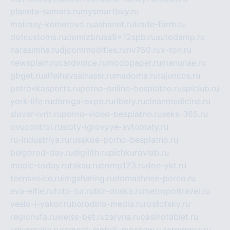
planeta-samara.ru
mysmartbuy.ru
matrasy-kemerovo.ru
ashanet.ru
trade-farm.ru
dotcustoms.ru
domizbrusa9x12spb.ru
autodamp.ru
narasimha.ru
djcommodities.ru
nv750.ru
x-ton.ru
newsplain.ru
cardvoice.ru
modopaper.ru
manunae.ru
gbget.ru
alfeihavsalnassr.ru
madoma.ru
tajuncos.ru
petrovkasports.ru
porno-online-besplatno.ru
splclub.ru
york-life.ru
doroga-expo.ru
ribery.ru
cleanmedicine.ru
slovar-ivrit.ru
porno-video-besplatno.ru
seks-365.ru
ovucontrol.ru
sloty-igrovyye-avtomaty.ru
ru-industriya.ru
russkoe-porno-besplatno.ru
belgorod-day.ru
digilith.ru
pichkurovlab.ru
medic-today.ru
taksu.ru
comp123.ru
don-ykt.ru
teensvoice.ru
imgsharing.ru
domashnee-porno.ru
eva-elfie.ru
foto-tur.ru
biz-doska.ru
metropoltravel.ru
veslo-i-yakor.ru
borodino-media.ru
rostotsky.ru
regionufa.ru
weiss-bet.ru
zaryna.ru
casinotablet.ru
universalia.ru
remont-mebeli-moscow.ru
termomur.ru