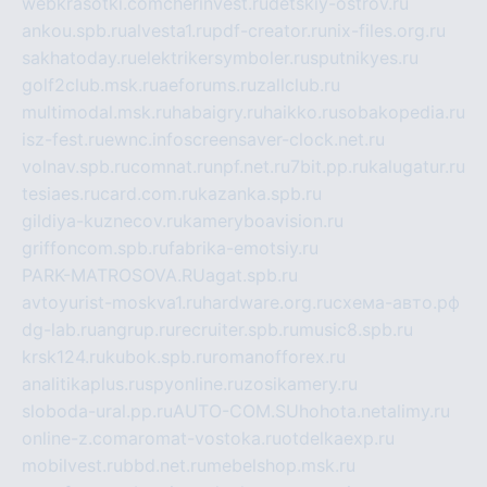
webkrasotki.com
cherinvest.ru
detskiy-ostrov.ru
ankou.spb.ru
alvesta1.ru
pdf-creator.ru
nix-files.org.ru
sakhatoday.ru
elektrikersymboler.ru
sputnikyes.ru
golf2club.msk.ru
aeforums.ru
zallclub.ru
multimodal.msk.ru
habaigry.ru
haikko.ru
sobakopedia.ru
isz-fest.ru
ewnc.info
screensaver-clock.net.ru
volnav.spb.ru
comnat.ru
npf.net.ru
7bit.pp.ru
kalugatur.ru
tesiaes.ru
card.com.ru
kazanka.spb.ru
gildiya-kuznecov.ru
kameryboavision.ru
griffoncom.spb.ru
fabrika-emotsiy.ru
PARK-MATROSOVA.RU
agat.spb.ru
avtoyurist-moskva1.ru
hardware.org.ru
схема-авто.рф
dg-lab.ru
angrup.ru
recruiter.spb.ru
music8.spb.ru
krsk124.ru
kubok.spb.ru
romanofforex.ru
analitikaplus.ru
spyonline.ru
zosikamery.ru
sloboda-ural.pp.ru
AUTO-COM.SU
hohota.net
alimy.ru
online-z.com
aromat-vostoka.ru
otdelkaexp.ru
mobilvest.ru
bbd.net.ru
mebelshop.msk.ru