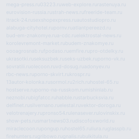
mega-press.ru
03223.ru
web-explore.ru
rastenuya.ru
eurovision-russia.ru
strah-news.ru
freeride-team.ru
itrack-24.ru
sexshopexpress.ru
autostudiopro.ru
alabuga-cityhotel.ru
pornv.ru
atlantpereezd.ru
bud-em-znakomye.ru
a-cdc.ru
elektrostal-news.ru
korolevremont-market.ru
budem-znakomye.ru
oooagrosnab.ru
fpodaso.ru
emfire.ru
pro-otdelky.ru
ukrasotki.ru
seksuzbek.ru
seks-uzbek.ru
porno-vk.ru
sovratili.ru
olecoon.ru
vd-dosug.ru
adonyev.ru
rbc-news.ru
porno-skvirt.ru
krospr.ru
13autor-kolonka.ru
sormol.ru
2rich.ru
hostel-65.ru
hostserve.ru
porno-na-russkom.ru
mishinlab.ru
neznobi.ru
bigfatcc.ru
habble.ru
starbucksvia.ru
delfinet.ru
silvernano.ru
elestal.ru
vektor-doroga.ru
velotrenajery.ru
pronso54.ru
lenasever.ru
lovinskix.ru
show-pets.ru
smartnews03.ru
discofoxworld.ru
miraclecoon.ru
pongup.ru
hostel65.ru
liura.ru
glasspb.ru
firehunters.ru
gribowo.ru
gnalis.ru
bulkitula.ru