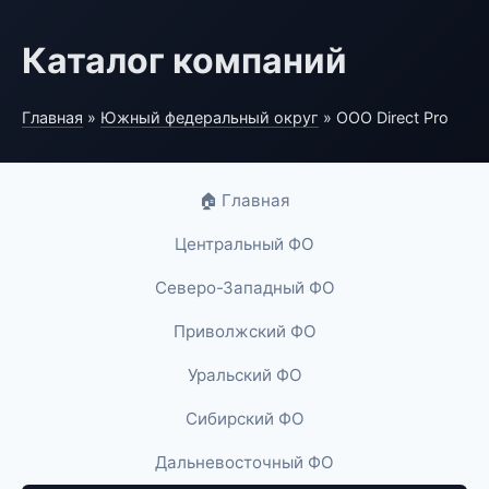
Каталог компаний
Главная
»
Южный федеральный округ
» ООО Direct Pro
🏠 Главная
Центральный ФО
Северо-Западный ФО
Приволжский ФО
Уральский ФО
Сибирский ФО
Дальневосточный ФО