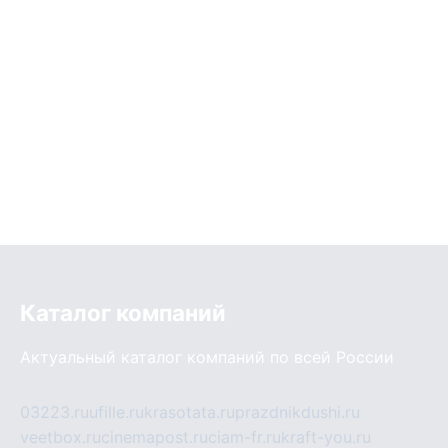
Каталог компаний
Актуальный каталог компаний по всей России
03223.ru
ufille.ru
krasotata.ru
prazdnikdushi.ru
veetbox.ru
cinemapost.ru
ciam-fr.ru
kraft-you.ru