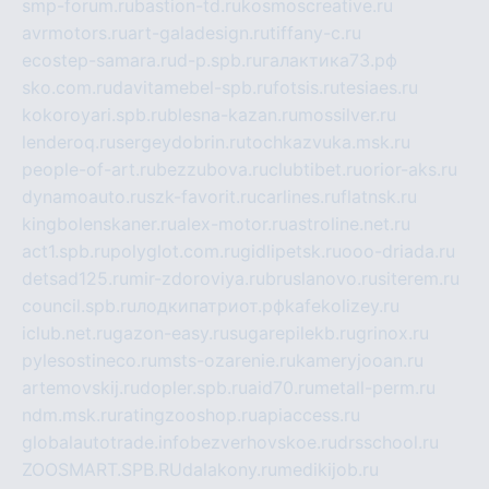
smp-forum.ru
bastion-td.ru
kosmoscreative.ru
avrmotors.ru
art-galadesign.ru
tiffany-c.ru
ecostep-samara.ru
d-p.spb.ru
галактика73.рф
sko.com.ru
davitamebel-spb.ru
fotsis.ru
tesiaes.ru
kokoroyari.spb.ru
blesna-kazan.ru
mossilver.ru
lenderoq.ru
sergeydobrin.ru
tochkazvuka.msk.ru
people-of-art.ru
bezzubova.ru
clubtibet.ru
orior-aks.ru
dynamoauto.ru
szk-favorit.ru
carlines.ru
flatnsk.ru
kingbolenskaner.ru
alex-motor.ru
astroline.net.ru
act1.spb.ru
polyglot.com.ru
gidlipetsk.ru
ooo-driada.ru
detsad125.ru
mir-zdoroviya.ru
bruslanovo.ru
siterem.ru
council.spb.ru
лодкипатриот.рф
kafekolizey.ru
iclub.net.ru
gazon-easy.ru
sugarepilekb.ru
grinox.ru
pylesostineco.ru
msts-ozarenie.ru
kameryjooan.ru
artemovskij.ru
dopler.spb.ru
aid70.ru
metall-perm.ru
ndm.msk.ru
ratingzooshop.ru
apiaccess.ru
globalautotrade.info
bezverhovskoe.ru
drsschool.ru
ZOOSMART.SPB.RU
dalakony.ru
medikijob.ru