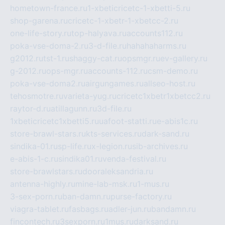
hometown-france.ru
1-xbeticricetc-1-xbetti-5.ru
shop-garena.ru
cricetc-1-xbetr-1-xbetcc-2.ru
one-life-story.ru
top-halyava.ru
accounts112.ru
poka-vse-doma-2.ru
3-d-file.ru
hahahaharms.ru
g2012.ru
tst-1.ru
shaggy-cat.ru
opsmgr.ru
ev-gallery.ru
g-2012.ru
ops-mgr.ru
accounts-112.ru
csm-demo.ru
poka-vse-doma2.ru
airgungames.ru
allseo-host.ru
tehosmotre.ru
varieta-yug.ru
cricetc1xbetr1xbetcc2.ru
raytor-d.ru
atillagunn.ru
3d-file.ru
1xbeticricetc1xbetti5.ru
uafoot-statti.ru
e-abis1c.ru
store-brawl-stars.ru
kts-services.ru
dark-sand.ru
sindika-01.ru
sp-life.ru
x-legion.ru
sib-archives.ru
e-abis-1-c.ru
sindika01.ru
venda-festival.ru
store-brawlstars.ru
dooraleksandria.ru
antenna-highly.ru
mine-lab-msk.ru
1-mus.ru
3-sex-porn.ru
ban-damn.ru
purse-factory.ru
viagra-tablet.ru
fasbags.ru
adler-jun.ru
bandamn.ru
fincontech.ru
3sexporn.ru
1mus.ru
darksand.ru