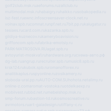
golf2club.msk.ru
aeforums.ru
zallclub.ru
multimodal.msk.ru
habaigry.ru
haikko.ru
sobakopedia.ru
isz-fest.ru
ewnc.info
screensaver-clock.net.ru
volnav.spb.ru
comnat.ru
npf.net.ru
7bit.pp.ru
kalugatur.ru
tesiaes.ru
card.com.ru
kazanka.spb.ru
gildiya-kuznecov.ru
kameryboavision.ru
griffoncom.spb.ru
fabrika-emotsiy.ru
PARK-MATROSOVA.RU
agat.spb.ru
avtoyurist-moskva1.ru
hardware.org.ru
схема-авто.рф
dg-lab.ru
angrup.ru
recruiter.spb.ru
music8.spb.ru
krsk124.ru
kubok.spb.ru
romanofforex.ru
analitikaplus.ru
spyonline.ru
zosikamery.ru
sloboda-ural.pp.ru
AUTO-COM.SU
hohota.net
alimy.ru
online-z.com
aromat-vostoka.ru
otdelkaexp.ru
mobilvest.ru
bbd.net.ru
mebelshop.msk.ru
smp-forum.ru
bastion-td.ru
kosmoscreative.ru
avrmotors.ru
art-galadesign.ru
tiffany-c.ru
ecostep-samara.ru
d-p.spb.ru
галактика73.рф