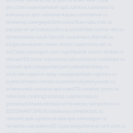
sko.com.ru
davitamebel-spb.ru
fotsis.ru
tesiaes.ru
kokoroyari.spb.ru
blesna-kazan.ru
mossilver.ru
lenderoq.ru
sergeydobrin.ru
tochkazvuka.msk.ru
people-of-art.ru
bezzubova.ru
clubtibet.ru
orior-aks.ru
dynamoauto.ru
szk-favorit.ru
carlines.ru
flatnsk.ru
kingbolenskaner.ru
alex-motor.ru
astroline.net.ru
act1.spb.ru
polyglot.com.ru
gidlipetsk.ru
ooo-driada.ru
detsad125.ru
mir-zdoroviya.ru
bruslanovo.ru
siterem.ru
council.spb.ru
лодкипатриот.рф
kafekolizey.ru
iclub.net.ru
gazon-easy.ru
sugarepilekb.ru
grinox.ru
pylesostineco.ru
msts-ozarenie.ru
kameryjooan.ru
artemovskij.ru
dopler.spb.ru
aid70.ru
metall-perm.ru
ndm.msk.ru
ratingzooshop.ru
apiaccess.ru
globalautotrade.info
bezverhovskoe.ru
drsschool.ru
ZOOSMART.SPB.RU
dalakony.ru
medikijob.ru
remontt.spb.ru
photostudia.spb.ru
myragon.ru
terramia.ru
academy62.ru
gardengallereya.ru
rti.com.ru