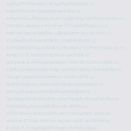
zajmy24.ru
tovudyi-4-kuhnyanazakaz.ru
brazzerscom.ru
medsprawo4ka.ru
xehyroo5kuhnyanazakaz.ru
fabrikayfabrikaefabrika.ru
vskrytie-zamkov-moskva-113.ru
biletnadom.ru
zed-online.ru
pimchax.ru
brazzers-hd.ru
z-host.ru
kitubeu2kuhnyanazakaz.ru
naperekate.ru
kuhnyaofabrikaufabrik.ru
kitubeu-2-kuhnyanazakaz.ru
xehyroo-5-kuhnyanazakaz.ru
cs-68.ru
guzywia-4-kuhnyanazakaz.ru
mir-tk.ru
vlknrussia.ru
cs68.ru
vladivostok-map.ru
video-seks.ru
bankaribi.ru
raszar.ru
vskrytie-zamkov-moskva113.ru
lipetsktelecom.ru
tovudyi4kuhnyanazakaz.ru
seksuzb.ru
guzywia4kuhnyanazakaz.ru
fabrikaofabrikaokuhny.ru
kuhnyaekuhnyaafabrika.ru
kuhnyaykuhnyayfabrika.ru
e-abis1c.ru
store-brawl-stars.ru
kts-services.ru
dark-sand.ru
sindika-01.ru
sp-life.ru
x-legion.ru
sib-archives.ru
e-abis-1-c.ru
sindika01.ru
venda-festival.ru