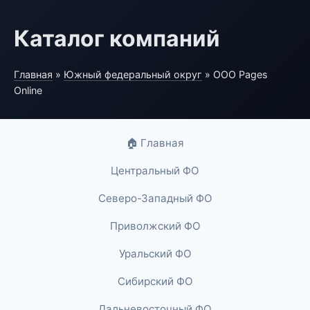
Каталог компаний
Главная
»
Южный федеральный округ
» ООО Pages
Online
🏠 Главная
Центральный ФО
Северо-Западный ФО
Приволжский ФО
Уральский ФО
Сибирский ФО
Дальневосточный ФО