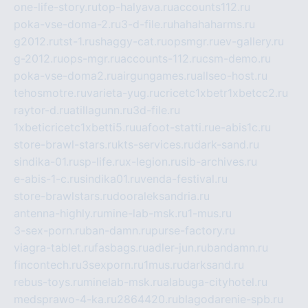
one-life-story.ru
top-halyava.ru
accounts112.ru
poka-vse-doma-2.ru
3-d-file.ru
hahahaharms.ru
g2012.ru
tst-1.ru
shaggy-cat.ru
opsmgr.ru
ev-gallery.ru
g-2012.ru
ops-mgr.ru
accounts-112.ru
csm-demo.ru
poka-vse-doma2.ru
airgungames.ru
allseo-host.ru
tehosmotre.ru
varieta-yug.ru
cricetc1xbetr1xbetcc2.ru
raytor-d.ru
atillagunn.ru
3d-file.ru
1xbeticricetc1xbetti5.ru
uafoot-statti.ru
e-abis1c.ru
store-brawl-stars.ru
kts-services.ru
dark-sand.ru
sindika-01.ru
sp-life.ru
x-legion.ru
sib-archives.ru
e-abis-1-c.ru
sindika01.ru
venda-festival.ru
store-brawlstars.ru
dooraleksandria.ru
antenna-highly.ru
mine-lab-msk.ru
1-mus.ru
3-sex-porn.ru
ban-damn.ru
purse-factory.ru
viagra-tablet.ru
fasbags.ru
adler-jun.ru
bandamn.ru
fincontech.ru
3sexporn.ru
1mus.ru
darksand.ru
rebus-toys.ru
minelab-msk.ru
alabuga-cityhotel.ru
medsprawo-4-ka.ru
2864420.ru
blagodarenie-spb.ru