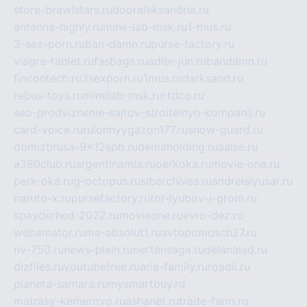
store-brawlstars.ru
dooraleksandria.ru
antenna-highly.ru
mine-lab-msk.ru
1-mus.ru
3-sex-porn.ru
ban-damn.ru
purse-factory.ru
viagra-tablet.ru
fasbags.ru
adler-jun.ru
bandamn.ru
fincontech.ru
3sexporn.ru
1mus.ru
darksand.ru
rebus-toys.ru
minelab-msk.ru
rtdco.ru
seo-prodvizhenie-sajtov-stroitelnyh-kompanij.ru
card-voice.ru
rulonnyygazon177.ru
snow-guard.ru
domizbrusa-9x12spb.ru
demaholding.ru
aalse.ru
a380club.ru
argentinamia.ru
perkoka.ru
movie-one.ru
perk-oka.ru
g-octopus.ru
sibarchives.ru
andreislyusar.ru
naruto-x.ru
pursefactory.ru
tor-lyubov-i-grom.ru
spayderhed-2022.ru
movieone.ru
evro-dez.ru
webamator.ru
ma-absolut1.ru
avtopomosch27.ru
nv-750.ru
news-plain.ru
nertansaga.ru
delanalad.ru
dizfiles.ru
youtubefree.ru
aria-family.ru
roadli.ru
planeta-samara.ru
mysmartbuy.ru
matrasy-kemerovo.ru
ashanet.ru
trade-farm.ru