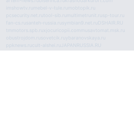
artem-news.ru
biserinca.ru
krasnodarkurort.com
imshowtv.ru
mebel-v-tule.ru
mobtopik.ru
pcsecurity.net.ru
tool-sib.ru
multimetrunit.ru
sp-tour.ru
fan-cs.ru
santeh-russia.ru
symbian9.net.ru
DSHAIR.RU
tmmotors.spb.ru
xjocuricopii.com
musavtomat.msk.ru
obustrojdom.ru
sovetcik.ru
ybaranovskaya.ru
ppknews.ru
cult-alshei.ru
JAPANRUSSIA.RU
proekciyamebel.ru
imper-finans.ru
rim.org.ru
glamourai.ru
brassminus.ru
zabor-pro.ru
ftn.pp.ru
dorogoe58.ru
laimengpacker.ru
kuzova-zapchasti.ru
sageerp.ru
taxodrom.ru
dsrazvitie.ru
hardcity.net.ru
ratinghomegames.ru
topservice25.ru
gubernyan.ru
gtglasslined.ru
ii4.ru
tssport.spb.ru
andorra24.com
blackwallstreet.ru
oboimos.ru
optim-doors.com.ru
ikuch.ru
nycr.org.ru
npa21.ru
vremya-ch.spb.ru
desert000.ru
ivtorgi.ru
ifiori.ru
catalog-statei.ru
dcv.org.ru
spetsmaster174.ru
ipkameryhiseeu.ru
dum26.ru
ruspol.spb.ru
fr-opendp.ru
kam-solnyshko.ru