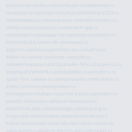
arkrym.ru
kristinita.ru
dircomputer.ru
healthenter.ru
textexperts.ru
pivnaya-kruzhka.ru
kinofilmy-2021.ru
demolalapaluza.ru
tanyavanya.ru
remstir-tolyatti.ru
msdip.ru
jdol.ru
sokolovr.ru
newtech-spb.ru
rezemkleim.ru
massage-tai.ru
seonub.ru
zvonitut.ru
biolisichka24.ru
mncraft-download.ru
algoritm-sistema.ru
godflesh.ru
ru-industria.ru
zebra-tlt.ru
okna-proficom.ru
erynok.ru
onlinekinospace.ru
startupstudio-fefu.ru
zarges-ru.ru
gegenjustizunrecht.ru
autobalashov.ru
utrovortu.ru
spiski-firm.ru
elara-m.ru
kinomusorka.ru
mkcslava.ru
2bets.ru
vintovoykompressor.ru
birminghamvsfulham.ru
sarmat-komp.ru
pioneeri.ru
amadis-chocolate.ru
shkurki-karakulya.ru
kanotiforet.spb.ru
tutmassage.ru
ecolog.org.ru
praga.spb.ru
falcorussia.ru
autodoctorservis.ru
kamertondom.spb.ru
net-life.net.ru
avto-vozim.ru
sakhcamera.ru
alliance-electro.spb.ru
stroyavt.ru