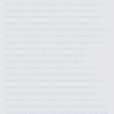
dotcustoms.ru
domizbrusa9x12spb.ru
autodamp.ru
narasimha.ru
djcommodities.ru
nv750.ru
x-ton.ru
newsplain.ru
cardvoice.ru
modopaper.ru
manunae.ru
gbget.ru
alfeihavsalnassr.ru
madoma.ru
tajuncos.ru
petrovkasports.ru
porno-online-besplatno.ru
splclub.ru
york-life.ru
doroga-expo.ru
ribery.ru
cleanmedicine.ru
slovar-ivrit.ru
porno-video-besplatno.ru
seks-365.ru
ovucontrol.ru
sloty-igrovyye-avtomaty.ru
ru-industriya.ru
russkoe-porno-besplatno.ru
belgorod-day.ru
digilith.ru
pichkurovlab.ru
medic-today.ru
taksu.ru
comp123.ru
don-ykt.ru
teensvoice.ru
imgsharing.ru
domashnee-porno.ru
eva-elfie.ru
foto-tur.ru
biz-doska.ru
metropoltravel.ru
veslo-i-yakor.ru
borodino-media.ru
rostotsky.ru
regionufa.ru
weiss-bet.ru
zaryna.ru
casinotablet.ru
universalia.ru
remont-mebeli-moscow.ru
termomur.ru
clubfisher.ru
remstirufa.ru
erdamchi.ru
doramamama.ru
muraviovka-park.ru
worldofwoman.ru
clean-dreams.ru