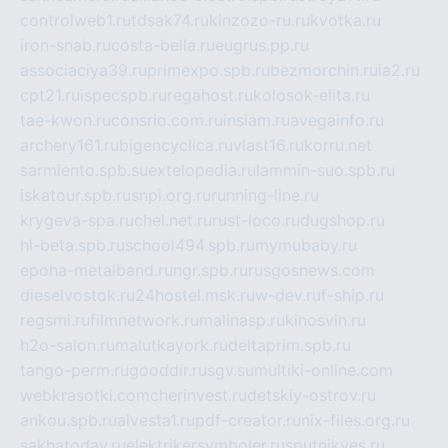
controlweb1.ru
tdsak74.ru
kinzozo-ru.ru
kvotka.ru
iron-snab.ru
costa-bella.ru
eugrus.pp.ru
associaciya39.ru
primexpo.spb.ru
bezmorchin.ru
ia2.ru
cpt21.ru
ispecspb.ru
regahost.ru
kolosok-elita.ru
tae-kwon.ru
consrio.com.ru
insiam.ru
avegainfo.ru
archery161.ru
bigencyclica.ru
vlast16.ru
korru.net
sarmiento.spb.su
extelopedia.ru
lammin-suo.spb.ru
iskatour.spb.ru
snpi.org.ru
running-line.ru
krygeva-spa.ru
chel.net.ru
rust-loco.ru
dugshop.ru
hl-beta.spb.ru
school494.spb.ru
mymubaby.ru
epoha-metalband.ru
ngr.spb.ru
rusgosnews.com
dieselvostok.ru
24hostel.msk.ru
w-dev.ru
f-ship.ru
regsmi.ru
filmnetwork.ru
malinasp.ru
kinosvin.ru
h2o-salon.ru
malutkayork.ru
deltaprim.spb.ru
tango-perm.ru
gooddir.ru
sgv.su
multiki-online.com
webkrasotki.com
cherinvest.ru
detskiy-ostrov.ru
ankou.spb.ru
alvesta1.ru
pdf-creator.ru
nix-files.org.ru
sakhatoday.ru
elektrikersymboler.ru
sputnikyes.ru