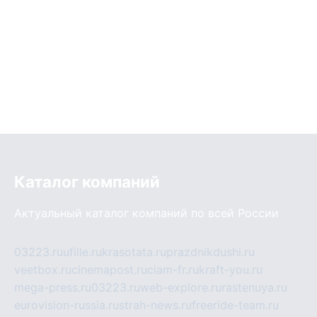
Каталог компаний
Актуальный каталог компаний по всей России
03223.ru
ufille.ru
krasotata.ru
prazdnikdushi.ru
veetbox.ru
cinemapost.ru
ciam-fr.ru
kraft-you.ru
mega-press.ru
03223.ru
web-explore.ru
rastenuya.ru
eurovision-russia.ru
strah-news.ru
freeride-team.ru