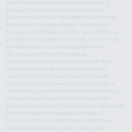
itrack-24.ru
sexshopexpress.ru
autostudiopro.ru
alabuga-cityhotel.ru
pornv.ru
atlantpereezd.ru
bud-em-znakomye.ru
a-cdc.ru
elektrostal-news.ru
korolevremont-market.ru
budem-znakomye.ru
oooagrosnab.ru
fpodaso.ru
emfire.ru
pro-otdelky.ru
ukrasotki.ru
seksuzbek.ru
seks-uzbek.ru
porno-vk.ru
sovratili.ru
olecoon.ru
vd-dosug.ru
adonyev.ru
rbc-news.ru
porno-skvirt.ru
krospr.ru
13autor-kolonka.ru
sormol.ru
2rich.ru
hostel-65.ru
hostserve.ru
porno-na-russkom.ru
mishinlab.ru
neznobi.ru
bigfatcc.ru
habble.ru
starbucksvia.ru
delfinet.ru
silvernano.ru
elestal.ru
vektor-doroga.ru
velotrenajery.ru
pronso54.ru
lenasever.ru
lovinskix.ru
show-pets.ru
smartnews03.ru
discofoxworld.ru
miraclecoon.ru
pongup.ru
hostel65.ru
liura.ru
glasspb.ru
firehunters.ru
gribowo.ru
gnalis.ru
bulkitula.ru
hometown-france.ru
1-xbeticricetc-1-xbetti-5.ru
shop-garena.ru
cricetc-1-xbetr-1-xbetcc-2.ru