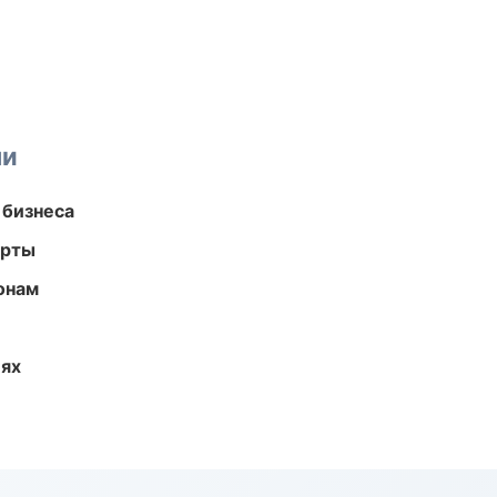
ми
 бизнеса
арты
онам
иях