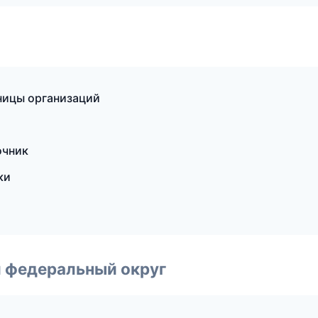
аницы организаций
очник
ки
 федеральный округ