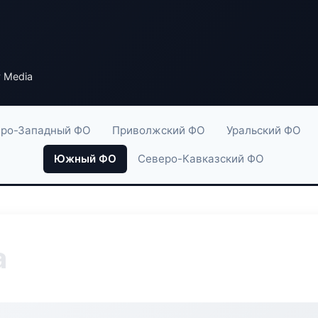
y Media
ро-Западный ФО
Приволжский ФО
Уральский ФО
Южный ФО
Северо-Кавказский ФО
a