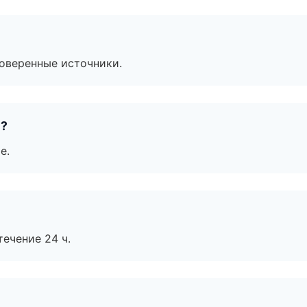
роверенные источники.
е?
е.
течение 24 ч.