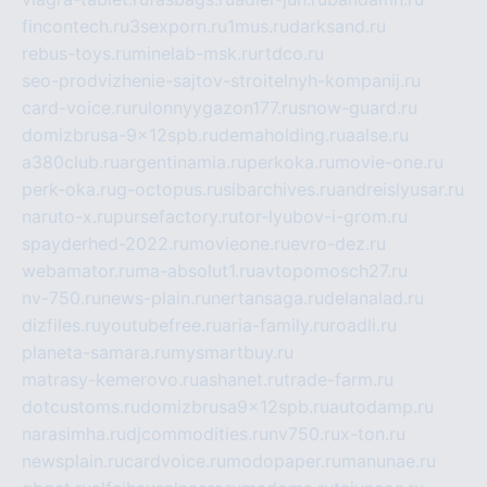
fincontech.ru
3sexporn.ru
1mus.ru
darksand.ru
rebus-toys.ru
minelab-msk.ru
rtdco.ru
seo-prodvizhenie-sajtov-stroitelnyh-kompanij.ru
card-voice.ru
rulonnyygazon177.ru
snow-guard.ru
domizbrusa-9x12spb.ru
demaholding.ru
aalse.ru
a380club.ru
argentinamia.ru
perkoka.ru
movie-one.ru
perk-oka.ru
g-octopus.ru
sibarchives.ru
andreislyusar.ru
naruto-x.ru
pursefactory.ru
tor-lyubov-i-grom.ru
spayderhed-2022.ru
movieone.ru
evro-dez.ru
webamator.ru
ma-absolut1.ru
avtopomosch27.ru
nv-750.ru
news-plain.ru
nertansaga.ru
delanalad.ru
dizfiles.ru
youtubefree.ru
aria-family.ru
roadli.ru
planeta-samara.ru
mysmartbuy.ru
matrasy-kemerovo.ru
ashanet.ru
trade-farm.ru
dotcustoms.ru
domizbrusa9x12spb.ru
autodamp.ru
narasimha.ru
djcommodities.ru
nv750.ru
x-ton.ru
newsplain.ru
cardvoice.ru
modopaper.ru
manunae.ru