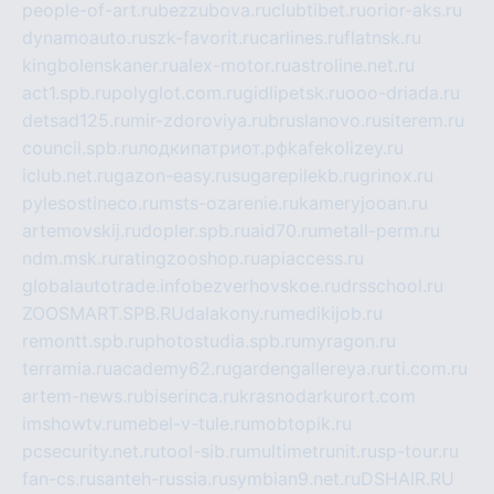
people-of-art.ru
bezzubova.ru
clubtibet.ru
orior-aks.ru
dynamoauto.ru
szk-favorit.ru
carlines.ru
flatnsk.ru
kingbolenskaner.ru
alex-motor.ru
astroline.net.ru
act1.spb.ru
polyglot.com.ru
gidlipetsk.ru
ooo-driada.ru
detsad125.ru
mir-zdoroviya.ru
bruslanovo.ru
siterem.ru
council.spb.ru
лодкипатриот.рф
kafekolizey.ru
iclub.net.ru
gazon-easy.ru
sugarepilekb.ru
grinox.ru
pylesostineco.ru
msts-ozarenie.ru
kameryjooan.ru
artemovskij.ru
dopler.spb.ru
aid70.ru
metall-perm.ru
ndm.msk.ru
ratingzooshop.ru
apiaccess.ru
globalautotrade.info
bezverhovskoe.ru
drsschool.ru
ZOOSMART.SPB.RU
dalakony.ru
medikijob.ru
remontt.spb.ru
photostudia.spb.ru
myragon.ru
terramia.ru
academy62.ru
gardengallereya.ru
rti.com.ru
artem-news.ru
biserinca.ru
krasnodarkurort.com
imshowtv.ru
mebel-v-tule.ru
mobtopik.ru
pcsecurity.net.ru
tool-sib.ru
multimetrunit.ru
sp-tour.ru
fan-cs.ru
santeh-russia.ru
symbian9.net.ru
DSHAIR.RU