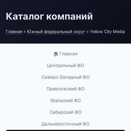
Каталог компаний
Главная
»
Южный федеральный округ
» Yellow City Media
🏠 Главная
Центральный ФО
Северо-Западный ФО
Приволжский ФО
Уральский ФО
Сибирский ФО
Дальневосточный ФО