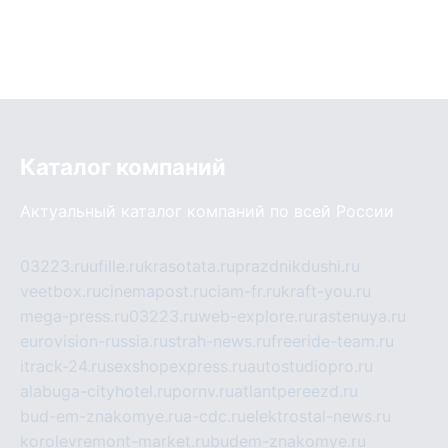
Каталог компаний
Актуальный каталог компаний по всей России
03223.ru
ufille.ru
krasotata.ru
prazdnikdushi.ru
veetbox.ru
cinemapost.ru
ciam-fr.ru
kraft-you.ru
mega-press.ru
03223.ru
web-explore.ru
rastenuya.ru
eurovision-russia.ru
strah-news.ru
freeride-team.ru
itrack-24.ru
sexshopexpress.ru
autostudiopro.ru
alabuga-cityhotel.ru
pornv.ru
atlantpereezd.ru
bud-em-znakomye.ru
a-cdc.ru
elektrostal-news.ru
korolevremont-market.ru
budem-znakomye.ru