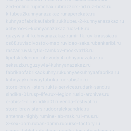
zed-online.ru
pimchax.ru
brazzers-hd.ru
z-host.ru
kitubeu2kuhnyanazakaz.ru
naperekate.ru
kuhnyaofabrikaufabrik.ru
kitubeu-2-kuhnyanazakaz.ru
xehyroo-5-kuhnyanazakaz.ru
cs-68.ru
guzywia-4-kuhnyanazakaz.ru
mir-tk.ru
vlknrussia.ru
cs68.ru
vladivostok-map.ru
video-seks.ru
bankaribi.ru
raszar.ru
vskrytie-zamkov-moskva113.ru
lipetsktelecom.ru
tovudyi4kuhnyanazakaz.ru
seksuzb.ru
guzywia4kuhnyanazakaz.ru
fabrikaofabrikaokuhny.ru
kuhnyaekuhnyaafabrika.ru
kuhnyaykuhnyayfabrika.ru
e-abis1c.ru
store-brawl-stars.ru
kts-services.ru
dark-sand.ru
sindika-01.ru
sp-life.ru
x-legion.ru
sib-archives.ru
e-abis-1-c.ru
sindika01.ru
venda-festival.ru
store-brawlstars.ru
dooraleksandria.ru
antenna-highly.ru
mine-lab-msk.ru
1-mus.ru
3-sex-porn.ru
ban-damn.ru
purse-factory.ru
viagra-tablet.ru
fasbags.ru
adler-jun.ru
bandamn.ru