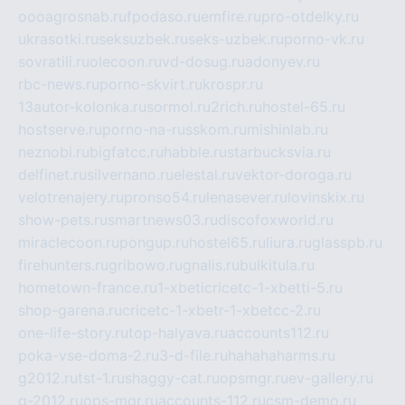
oooagrosnab.ru
fpodaso.ru
emfire.ru
pro-otdelky.ru
ukrasotki.ru
seksuzbek.ru
seks-uzbek.ru
porno-vk.ru
sovratili.ru
olecoon.ru
vd-dosug.ru
adonyev.ru
rbc-news.ru
porno-skvirt.ru
krospr.ru
13autor-kolonka.ru
sormol.ru
2rich.ru
hostel-65.ru
hostserve.ru
porno-na-russkom.ru
mishinlab.ru
neznobi.ru
bigfatcc.ru
habble.ru
starbucksvia.ru
delfinet.ru
silvernano.ru
elestal.ru
vektor-doroga.ru
velotrenajery.ru
pronso54.ru
lenasever.ru
lovinskix.ru
show-pets.ru
smartnews03.ru
discofoxworld.ru
miraclecoon.ru
pongup.ru
hostel65.ru
liura.ru
glasspb.ru
firehunters.ru
gribowo.ru
gnalis.ru
bulkitula.ru
hometown-france.ru
1-xbeticricetc-1-xbetti-5.ru
shop-garena.ru
cricetc-1-xbetr-1-xbetcc-2.ru
one-life-story.ru
top-halyava.ru
accounts112.ru
poka-vse-doma-2.ru
3-d-file.ru
hahahaharms.ru
g2012.ru
tst-1.ru
shaggy-cat.ru
opsmgr.ru
ev-gallery.ru
g-2012.ru
ops-mgr.ru
accounts-112.ru
csm-demo.ru