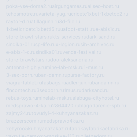
poka-vse-doma2.ru
airgungames.ru
allseo-host.ru
tehosmotre.ru
varieta-yug.ru
cricetc1xbetr1xbetcc2.ru
raytor-d.ru
atillagunn.ru
3d-file.ru
1xbeticricetc1xbetti5.ru
uafoot-statti.ru
e-abis1c.ru
store-brawl-stars.ru
kts-services.ru
dark-sand.ru
sindika-01.ru
sp-life.ru
x-legion.ru
sib-archives.ru
e-abis-1-c.ru
sindika01.ru
venda-festival.ru
store-brawlstars.ru
dooraleksandria.ru
antenna-highly.ru
mine-lab-msk.ru
1-mus.ru
3-sex-porn.ru
ban-damn.ru
purse-factory.ru
viagra-tablet.ru
fasbags.ru
adler-jun.ru
bandamn.ru
fincontech.ru
3sexporn.ru
1mus.ru
darksand.ru
rebus-toys.ru
minelab-msk.ru
alabuga-cityhotel.ru
medsprawo-4-ka.ru
2864420.ru
blagodarenie-spb.ru
zajmy24.ru
tovudyi-4-kuhnyanazakaz.ru
brazzerscom.ru
medsprawo4ka.ru
xehyroo5kuhnyanazakaz.ru
fabrikayfabrikaefabrika.ru
vskrytie-zamkov-moskva-113.ru
biletnadom.ru