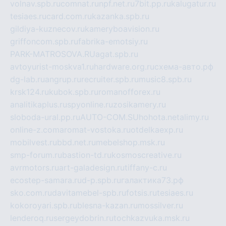
volnav.spb.ru
comnat.ru
npf.net.ru
7bit.pp.ru
kalugatur.ru
tesiaes.ru
card.com.ru
kazanka.spb.ru
gildiya-kuznecov.ru
kameryboavision.ru
griffoncom.spb.ru
fabrika-emotsiy.ru
PARK-MATROSOVA.RU
agat.spb.ru
avtoyurist-moskva1.ru
hardware.org.ru
схема-авто.рф
dg-lab.ru
angrup.ru
recruiter.spb.ru
music8.spb.ru
krsk124.ru
kubok.spb.ru
romanofforex.ru
analitikaplus.ru
spyonline.ru
zosikamery.ru
sloboda-ural.pp.ru
AUTO-COM.SU
hohota.net
alimy.ru
online-z.com
aromat-vostoka.ru
otdelkaexp.ru
mobilvest.ru
bbd.net.ru
mebelshop.msk.ru
smp-forum.ru
bastion-td.ru
kosmoscreative.ru
avrmotors.ru
art-galadesign.ru
tiffany-c.ru
ecostep-samara.ru
d-p.spb.ru
галактика73.рф
sko.com.ru
davitamebel-spb.ru
fotsis.ru
tesiaes.ru
kokoroyari.spb.ru
blesna-kazan.ru
mossilver.ru
lenderoq.ru
sergeydobrin.ru
tochkazvuka.msk.ru