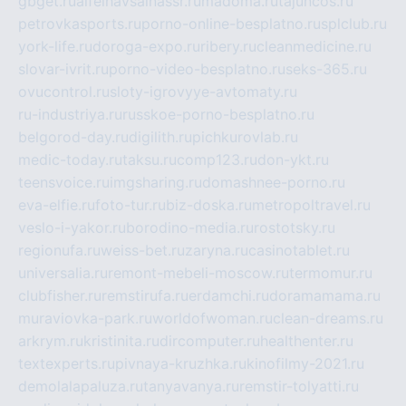
gbget.ru
alfeihavsalnassr.ru
madoma.ru
tajuncos.ru
petrovkasports.ru
porno-online-besplatno.ru
splclub.ru
york-life.ru
doroga-expo.ru
ribery.ru
cleanmedicine.ru
slovar-ivrit.ru
porno-video-besplatno.ru
seks-365.ru
ovucontrol.ru
sloty-igrovyye-avtomaty.ru
ru-industriya.ru
russkoe-porno-besplatno.ru
belgorod-day.ru
digilith.ru
pichkurovlab.ru
medic-today.ru
taksu.ru
comp123.ru
don-ykt.ru
teensvoice.ru
imgsharing.ru
domashnee-porno.ru
eva-elfie.ru
foto-tur.ru
biz-doska.ru
metropoltravel.ru
veslo-i-yakor.ru
borodino-media.ru
rostotsky.ru
regionufa.ru
weiss-bet.ru
zaryna.ru
casinotablet.ru
universalia.ru
remont-mebeli-moscow.ru
termomur.ru
clubfisher.ru
remstirufa.ru
erdamchi.ru
doramamama.ru
muraviovka-park.ru
worldofwoman.ru
clean-dreams.ru
arkrym.ru
kristinita.ru
dircomputer.ru
healthenter.ru
textexperts.ru
pivnaya-kruzhka.ru
kinofilmy-2021.ru
demolalapaluza.ru
tanyavanya.ru
remstir-tolyatti.ru