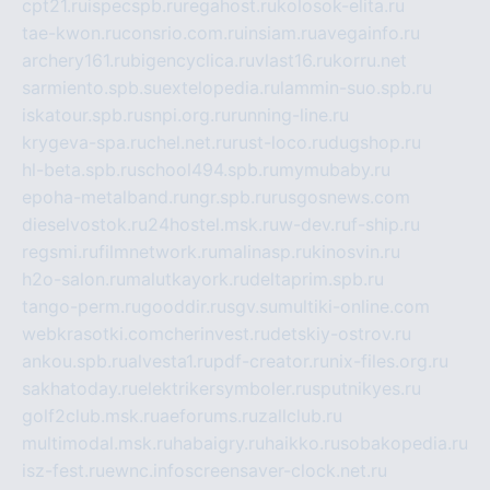
cpt21.ru
ispecspb.ru
regahost.ru
kolosok-elita.ru
tae-kwon.ru
consrio.com.ru
insiam.ru
avegainfo.ru
archery161.ru
bigencyclica.ru
vlast16.ru
korru.net
sarmiento.spb.su
extelopedia.ru
lammin-suo.spb.ru
iskatour.spb.ru
snpi.org.ru
running-line.ru
krygeva-spa.ru
chel.net.ru
rust-loco.ru
dugshop.ru
hl-beta.spb.ru
school494.spb.ru
mymubaby.ru
epoha-metalband.ru
ngr.spb.ru
rusgosnews.com
dieselvostok.ru
24hostel.msk.ru
w-dev.ru
f-ship.ru
regsmi.ru
filmnetwork.ru
malinasp.ru
kinosvin.ru
h2o-salon.ru
malutkayork.ru
deltaprim.spb.ru
tango-perm.ru
gooddir.ru
sgv.su
multiki-online.com
webkrasotki.com
cherinvest.ru
detskiy-ostrov.ru
ankou.spb.ru
alvesta1.ru
pdf-creator.ru
nix-files.org.ru
sakhatoday.ru
elektrikersymboler.ru
sputnikyes.ru
golf2club.msk.ru
aeforums.ru
zallclub.ru
multimodal.msk.ru
habaigry.ru
haikko.ru
sobakopedia.ru
isz-fest.ru
ewnc.info
screensaver-clock.net.ru