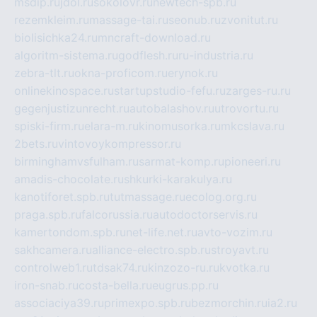
msdip.ru
jdol.ru
sokolovr.ru
newtech-spb.ru
rezemkleim.ru
massage-tai.ru
seonub.ru
zvonitut.ru
biolisichka24.ru
mncraft-download.ru
algoritm-sistema.ru
godflesh.ru
ru-industria.ru
zebra-tlt.ru
okna-proficom.ru
erynok.ru
onlinekinospace.ru
startupstudio-fefu.ru
zarges-ru.ru
gegenjustizunrecht.ru
autobalashov.ru
utrovortu.ru
spiski-firm.ru
elara-m.ru
kinomusorka.ru
mkcslava.ru
2bets.ru
vintovoykompressor.ru
birminghamvsfulham.ru
sarmat-komp.ru
pioneeri.ru
amadis-chocolate.ru
shkurki-karakulya.ru
kanotiforet.spb.ru
tutmassage.ru
ecolog.org.ru
praga.spb.ru
falcorussia.ru
autodoctorservis.ru
kamertondom.spb.ru
net-life.net.ru
avto-vozim.ru
sakhcamera.ru
alliance-electro.spb.ru
stroyavt.ru
controlweb1.ru
tdsak74.ru
kinzozo-ru.ru
kvotka.ru
iron-snab.ru
costa-bella.ru
eugrus.pp.ru
associaciya39.ru
primexpo.spb.ru
bezmorchin.ru
ia2.ru