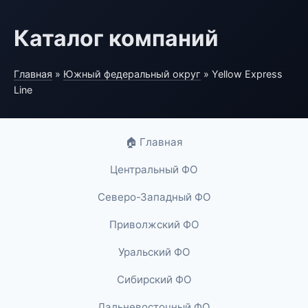
Каталог компаний
Главная
»
Южный федеральный округ
» Yellow Express
Line
🏠 Главная
Центральный ФО
Северо-Западный ФО
Приволжский ФО
Уральский ФО
Сибирский ФО
Дальневосточный ФО