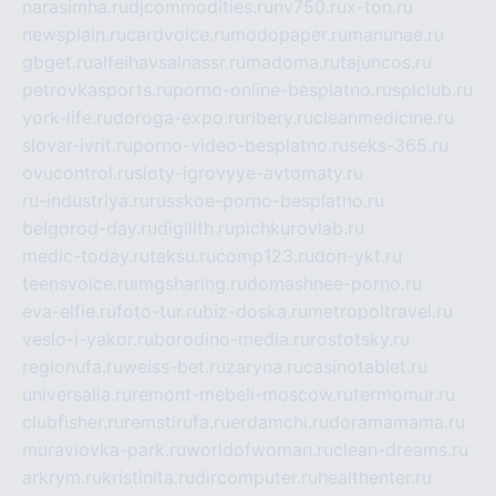
narasimha.ru
djcommodities.ru
nv750.ru
x-ton.ru
newsplain.ru
cardvoice.ru
modopaper.ru
manunae.ru
gbget.ru
alfeihavsalnassr.ru
madoma.ru
tajuncos.ru
petrovkasports.ru
porno-online-besplatno.ru
splclub.ru
york-life.ru
doroga-expo.ru
ribery.ru
cleanmedicine.ru
slovar-ivrit.ru
porno-video-besplatno.ru
seks-365.ru
ovucontrol.ru
sloty-igrovyye-avtomaty.ru
ru-industriya.ru
russkoe-porno-besplatno.ru
belgorod-day.ru
digilith.ru
pichkurovlab.ru
medic-today.ru
taksu.ru
comp123.ru
don-ykt.ru
teensvoice.ru
imgsharing.ru
domashnee-porno.ru
eva-elfie.ru
foto-tur.ru
biz-doska.ru
metropoltravel.ru
veslo-i-yakor.ru
borodino-media.ru
rostotsky.ru
regionufa.ru
weiss-bet.ru
zaryna.ru
casinotablet.ru
universalia.ru
remont-mebeli-moscow.ru
termomur.ru
clubfisher.ru
remstirufa.ru
erdamchi.ru
doramamama.ru
muraviovka-park.ru
worldofwoman.ru
clean-dreams.ru
arkrym.ru
kristinita.ru
dircomputer.ru
healthenter.ru