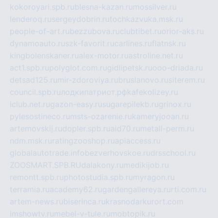
kokoroyari.spb.ru
blesna-kazan.ru
mossilver.ru
lenderoq.ru
sergeydobrin.ru
tochkazvuka.msk.ru
people-of-art.ru
bezzubova.ru
clubtibet.ru
orior-aks.ru
dynamoauto.ru
szk-favorit.ru
carlines.ru
flatnsk.ru
kingbolenskaner.ru
alex-motor.ru
astroline.net.ru
act1.spb.ru
polyglot.com.ru
gidlipetsk.ru
ooo-driada.ru
detsad125.ru
mir-zdoroviya.ru
bruslanovo.ru
siterem.ru
council.spb.ru
лодкипатриот.рф
kafekolizey.ru
iclub.net.ru
gazon-easy.ru
sugarepilekb.ru
grinox.ru
pylesostineco.ru
msts-ozarenie.ru
kameryjooan.ru
artemovskij.ru
dopler.spb.ru
aid70.ru
metall-perm.ru
ndm.msk.ru
ratingzooshop.ru
apiaccess.ru
globalautotrade.info
bezverhovskoe.ru
drsschool.ru
ZOOSMART.SPB.RU
dalakony.ru
medikijob.ru
remontt.spb.ru
photostudia.spb.ru
myragon.ru
terramia.ru
academy62.ru
gardengallereya.ru
rti.com.ru
artem-news.ru
biserinca.ru
krasnodarkurort.com
imshowtv.ru
mebel-v-tule.ru
mobtopik.ru