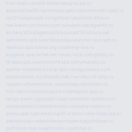
iron-snab.ru
costa-bella.ru
eugrus.pp.ru
associaciya39.ru
primexpo.spb.ru
bezmorchin.ru
ia2.ru
cpt21.ru
ispecspb.ru
regahost.ru
kolosok-elita.ru
tae-kwon.ru
consrio.com.ru
insiam.ru
avegainfo.ru
archery161.ru
bigencyclica.ru
vlast16.ru
korru.net
sarmiento.spb.su
extelopedia.ru
lammin-suo.spb.ru
iskatour.spb.ru
snpi.org.ru
running-line.ru
krygeva-spa.ru
chel.net.ru
rust-loco.ru
dugshop.ru
hl-beta.spb.ru
school494.spb.ru
mymubaby.ru
epoha-metalband.ru
ngr.spb.ru
rusgosnews.com
dieselvostok.ru
24hostel.msk.ru
w-dev.ru
f-ship.ru
regsmi.ru
filmnetwork.ru
malinasp.ru
kinosvin.ru
h2o-salon.ru
malutkayork.ru
deltaprim.spb.ru
tango-perm.ru
gooddir.ru
sgv.su
multiki-online.com
webkrasotki.com
cherinvest.ru
detskiy-ostrov.ru
ankou.spb.ru
alvesta1.ru
pdf-creator.ru
nix-files.org.ru
sakhatoday.ru
elektrikersymboler.ru
sputnikyes.ru
golf2club.msk.ru
aeforums.ru
zallclub.ru