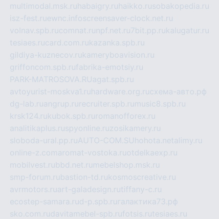
multimodal.msk.ru
habaigry.ru
haikko.ru
sobakopedia.ru
isz-fest.ru
ewnc.info
screensaver-clock.net.ru
volnav.spb.ru
comnat.ru
npf.net.ru
7bit.pp.ru
kalugatur.ru
tesiaes.ru
card.com.ru
kazanka.spb.ru
gildiya-kuznecov.ru
kameryboavision.ru
griffoncom.spb.ru
fabrika-emotsiy.ru
PARK-MATROSOVA.RU
agat.spb.ru
avtoyurist-moskva1.ru
hardware.org.ru
схема-авто.рф
dg-lab.ru
angrup.ru
recruiter.spb.ru
music8.spb.ru
krsk124.ru
kubok.spb.ru
romanofforex.ru
analitikaplus.ru
spyonline.ru
zosikamery.ru
sloboda-ural.pp.ru
AUTO-COM.SU
hohota.net
alimy.ru
online-z.com
aromat-vostoka.ru
otdelkaexp.ru
mobilvest.ru
bbd.net.ru
mebelshop.msk.ru
smp-forum.ru
bastion-td.ru
kosmoscreative.ru
avrmotors.ru
art-galadesign.ru
tiffany-c.ru
ecostep-samara.ru
d-p.spb.ru
галактика73.рф
sko.com.ru
davitamebel-spb.ru
fotsis.ru
tesiaes.ru