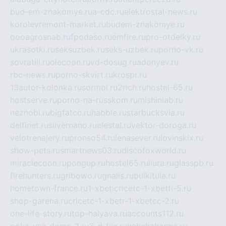
bud-em-znakomye.ru
a-cdc.ru
elektrostal-news.ru
korolevremont-market.ru
budem-znakomye.ru
oooagrosnab.ru
fpodaso.ru
emfire.ru
pro-otdelky.ru
ukrasotki.ru
seksuzbek.ru
seks-uzbek.ru
porno-vk.ru
sovratili.ru
olecoon.ru
vd-dosug.ru
adonyev.ru
rbc-news.ru
porno-skvirt.ru
krospr.ru
13autor-kolonka.ru
sormol.ru
2rich.ru
hostel-65.ru
hostserve.ru
porno-na-russkom.ru
mishinlab.ru
neznobi.ru
bigfatcc.ru
habble.ru
starbucksvia.ru
delfinet.ru
silvernano.ru
elestal.ru
vektor-doroga.ru
velotrenajery.ru
pronso54.ru
lenasever.ru
lovinskix.ru
show-pets.ru
smartnews03.ru
discofoxworld.ru
miraclecoon.ru
pongup.ru
hostel65.ru
liura.ru
glasspb.ru
firehunters.ru
gribowo.ru
gnalis.ru
bulkitula.ru
hometown-france.ru
1-xbeticricetc-1-xbetti-5.ru
shop-garena.ru
cricetc-1-xbetr-1-xbetcc-2.ru
one-life-story.ru
top-halyava.ru
accounts112.ru