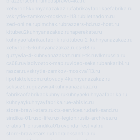
brazzerscom.ru
medsprawo4ka.ru
xehyroo5kuhnyanazakaz.ru
fabrikayfabrikaefabrika.ru
vskrytie-zamkov-moskva-113.ru
biletnadom.ru
zed-online.ru
pimchax.ru
brazzers-hd.ru
z-host.ru
kitubeu2kuhnyanazakaz.ru
naperekate.ru
kuhnyaofabrikaufabrik.ru
kitubeu-2-kuhnyanazakaz.ru
xehyroo-5-kuhnyanazakaz.ru
cs-68.ru
guzywia-4-kuhnyanazakaz.ru
mir-tk.ru
vlknrussia.ru
cs68.ru
vladivostok-map.ru
video-seks.ru
bankaribi.ru
raszar.ru
vskrytie-zamkov-moskva113.ru
lipetsktelecom.ru
tovudyi4kuhnyanazakaz.ru
seksuzb.ru
guzywia4kuhnyanazakaz.ru
fabrikaofabrikaokuhny.ru
kuhnyaekuhnyaafabrika.ru
kuhnyaykuhnyayfabrika.ru
e-abis1c.ru
store-brawl-stars.ru
kts-services.ru
dark-sand.ru
sindika-01.ru
sp-life.ru
x-legion.ru
sib-archives.ru
e-abis-1-c.ru
sindika01.ru
venda-festival.ru
store-brawlstars.ru
dooraleksandria.ru