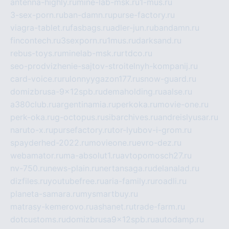
antenna-highly.ru
mine-lab-msk.ru
1-mus.ru
3-sex-porn.ru
ban-damn.ru
purse-factory.ru
viagra-tablet.ru
fasbags.ru
adler-jun.ru
bandamn.ru
fincontech.ru
3sexporn.ru
1mus.ru
darksand.ru
rebus-toys.ru
minelab-msk.ru
rtdco.ru
seo-prodvizhenie-sajtov-stroitelnyh-kompanij.ru
card-voice.ru
rulonnyygazon177.ru
snow-guard.ru
domizbrusa-9x12spb.ru
demaholding.ru
aalse.ru
a380club.ru
argentinamia.ru
perkoka.ru
movie-one.ru
perk-oka.ru
g-octopus.ru
sibarchives.ru
andreislyusar.ru
naruto-x.ru
pursefactory.ru
tor-lyubov-i-grom.ru
spayderhed-2022.ru
movieone.ru
evro-dez.ru
webamator.ru
ma-absolut1.ru
avtopomosch27.ru
nv-750.ru
news-plain.ru
nertansaga.ru
delanalad.ru
dizfiles.ru
youtubefree.ru
aria-family.ru
roadli.ru
planeta-samara.ru
mysmartbuy.ru
matrasy-kemerovo.ru
ashanet.ru
trade-farm.ru
dotcustoms.ru
domizbrusa9x12spb.ru
autodamp.ru