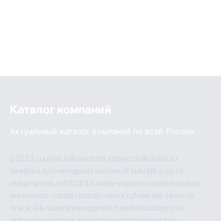
Каталог компаний
Актуальный каталог компаний по всей России
03223.ru
ufille.ru
krasotata.ru
prazdnikdushi.ru
veetbox.ru
cinemapost.ru
ciam-fr.ru
kraft-you.ru
mega-press.ru
03223.ru
web-explore.ru
rastenuya.ru
eurovision-russia.ru
strah-news.ru
freeride-team.ru
itrack-24.ru
sexshopexpress.ru
autostudiopro.ru
alabuga-cityhotel.ru
pornv.ru
atlantpereezd.ru