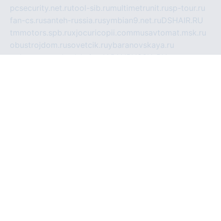
pcsecurity.net.ru
tool-sib.ru
multimetrunit.ru
sp-tour.ru
fan-cs.ru
santeh-russia.ru
symbian9.net.ru
DSHAIR.RU
tmmotors.spb.ru
xjocuricopii.com
musavtomat.msk.ru
obustrojdom.ru
sovetcik.ru
ybaranovskaya.ru
ppknews.ru
cult-alshei.ru
JAPANRUSSIA.RU
proekciyamebel.ru
imper-finans.ru
rim.org.ru
glamourai.ru
brassminus.ru
zabor-pro.ru
ftn.pp.ru
dorogoe58.ru
laimengpacker.ru
kuzova-zapchasti.ru
sageerp.ru
taxodrom.ru
dsrazvitie.ru
hardcity.net.ru
ratinghomegames.ru
topservice25.ru
gubernyan.ru
gtglasslined.ru
ii4.ru
tssport.spb.ru
andorra24.com
blackwallstreet.ru
oboimos.ru
optim-doors.com.ru
ikuch.ru
nycr.org.ru
npa21.ru
vremya-ch.spb.ru
desert000.ru
ivtorgi.ru
ifiori.ru
catalog-statei.ru
dcv.org.ru
spetsmaster174.ru
ipkameryhiseeu.ru
dum26.ru
ruspol.spb.ru
fr-opendp.ru
kam-solnyshko.ru
cheyenne-arapaho.ru
sevzapmetal.spb.ru
ted-lapidus.spb.ru
parasite-eliminator.ru