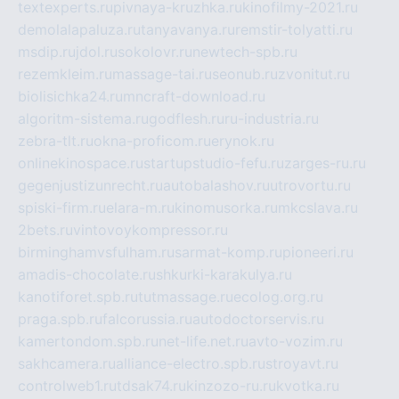
textexperts.ru
pivnaya-kruzhka.ru
kinofilmy-2021.ru
demolalapaluza.ru
tanyavanya.ru
remstir-tolyatti.ru
msdip.ru
jdol.ru
sokolovr.ru
newtech-spb.ru
rezemkleim.ru
massage-tai.ru
seonub.ru
zvonitut.ru
biolisichka24.ru
mncraft-download.ru
algoritm-sistema.ru
godflesh.ru
ru-industria.ru
zebra-tlt.ru
okna-proficom.ru
erynok.ru
onlinekinospace.ru
startupstudio-fefu.ru
zarges-ru.ru
gegenjustizunrecht.ru
autobalashov.ru
utrovortu.ru
spiski-firm.ru
elara-m.ru
kinomusorka.ru
mkcslava.ru
2bets.ru
vintovoykompressor.ru
birminghamvsfulham.ru
sarmat-komp.ru
pioneeri.ru
amadis-chocolate.ru
shkurki-karakulya.ru
kanotiforet.spb.ru
tutmassage.ru
ecolog.org.ru
praga.spb.ru
falcorussia.ru
autodoctorservis.ru
kamertondom.spb.ru
net-life.net.ru
avto-vozim.ru
sakhcamera.ru
alliance-electro.spb.ru
stroyavt.ru
controlweb1.ru
tdsak74.ru
kinzozo-ru.ru
kvotka.ru