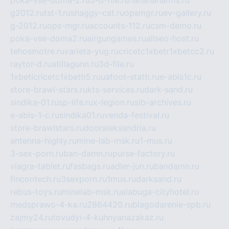
poka-vse-doma-2.ru
3-d-file.ru
hahahaharms.ru
g2012.ru
tst-1.ru
shaggy-cat.ru
opsmgr.ru
ev-gallery.ru
g-2012.ru
ops-mgr.ru
accounts-112.ru
csm-demo.ru
poka-vse-doma2.ru
airgungames.ru
allseo-host.ru
tehosmotre.ru
varieta-yug.ru
cricetc1xbetr1xbetcc2.ru
raytor-d.ru
atillagunn.ru
3d-file.ru
1xbeticricetc1xbetti5.ru
uafoot-statti.ru
e-abis1c.ru
store-brawl-stars.ru
kts-services.ru
dark-sand.ru
sindika-01.ru
sp-life.ru
x-legion.ru
sib-archives.ru
e-abis-1-c.ru
sindika01.ru
venda-festival.ru
store-brawlstars.ru
dooraleksandria.ru
antenna-highly.ru
mine-lab-msk.ru
1-mus.ru
3-sex-porn.ru
ban-damn.ru
purse-factory.ru
viagra-tablet.ru
fasbags.ru
adler-jun.ru
bandamn.ru
fincontech.ru
3sexporn.ru
1mus.ru
darksand.ru
rebus-toys.ru
minelab-msk.ru
alabuga-cityhotel.ru
medsprawo-4-ka.ru
2864420.ru
blagodarenie-spb.ru
zajmy24.ru
tovudyi-4-kuhnyanazakaz.ru