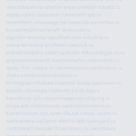
demolalapaluza.ru
tanyavanya.ru
remstir-tolyatti.ru
msdip.ru
jdol.ru
sokolovr.ru
newtech-spb.ru
rezemkleim.ru
massage-tai.ru
seonub.ru
zvonitut.ru
biolisichka24.ru
mncraft-download.ru
algoritm-sistema.ru
godflesh.ru
ru-industria.ru
zebra-tlt.ru
okna-proficom.ru
erynok.ru
onlinekinospace.ru
startupstudio-fefu.ru
zarges-ru.ru
gegenjustizunrecht.ru
autobalashov.ru
utrovortu.ru
spiski-firm.ru
elara-m.ru
kinomusorka.ru
mkcslava.ru
2bets.ru
vintovoykompressor.ru
birminghamvsfulham.ru
sarmat-komp.ru
pioneeri.ru
amadis-chocolate.ru
shkurki-karakulya.ru
kanotiforet.spb.ru
tutmassage.ru
ecolog.org.ru
praga.spb.ru
falcorussia.ru
autodoctorservis.ru
kamertondom.spb.ru
net-life.net.ru
avto-vozim.ru
sakhcamera.ru
alliance-electro.spb.ru
stroyavt.ru
controlweb1.ru
tdsak74.ru
kinzozo-ru.ru
kvotka.ru