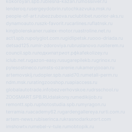
kokoroyari.spb.ru
blesna-kazan.ru
mossilver.ru
lenderoq.ru
sergeydobrin.ru
tochkazvuka.msk.ru
people-of-art.ru
bezzubova.ru
clubtibet.ru
orior-aks.ru
dynamoauto.ru
szk-favorit.ru
carlines.ru
flatnsk.ru
kingbolenskaner.ru
alex-motor.ru
astroline.net.ru
act1.spb.ru
polyglot.com.ru
gidlipetsk.ru
ooo-driada.ru
detsad125.ru
mir-zdoroviya.ru
bruslanovo.ru
siterem.ru
council.spb.ru
лодкипатриот.рф
kafekolizey.ru
iclub.net.ru
gazon-easy.ru
sugarepilekb.ru
grinox.ru
pylesostineco.ru
msts-ozarenie.ru
kameryjooan.ru
artemovskij.ru
dopler.spb.ru
aid70.ru
metall-perm.ru
ndm.msk.ru
ratingzooshop.ru
apiaccess.ru
globalautotrade.info
bezverhovskoe.ru
drsschool.ru
ZOOSMART.SPB.RU
dalakony.ru
medikijob.ru
remontt.spb.ru
photostudia.spb.ru
myragon.ru
terramia.ru
academy62.ru
gardengallereya.ru
rti.com.ru
artem-news.ru
biserinca.ru
krasnodarkurort.com
imshowtv.ru
mebel-v-tule.ru
mobtopik.ru