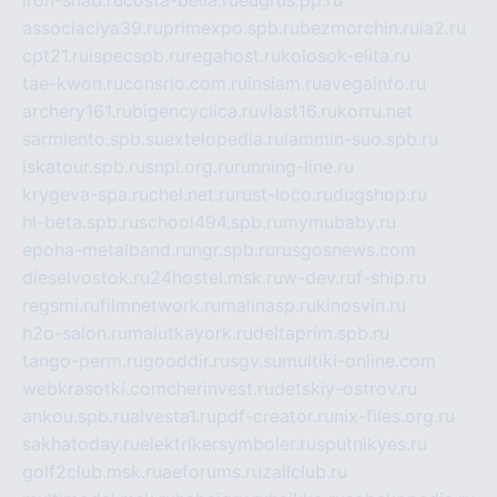
iron-snab.ru
costa-bella.ru
eugrus.pp.ru
associaciya39.ru
primexpo.spb.ru
bezmorchin.ru
ia2.ru
cpt21.ru
ispecspb.ru
regahost.ru
kolosok-elita.ru
tae-kwon.ru
consrio.com.ru
insiam.ru
avegainfo.ru
archery161.ru
bigencyclica.ru
vlast16.ru
korru.net
sarmiento.spb.su
extelopedia.ru
lammin-suo.spb.ru
iskatour.spb.ru
snpi.org.ru
running-line.ru
krygeva-spa.ru
chel.net.ru
rust-loco.ru
dugshop.ru
hl-beta.spb.ru
school494.spb.ru
mymubaby.ru
epoha-metalband.ru
ngr.spb.ru
rusgosnews.com
dieselvostok.ru
24hostel.msk.ru
w-dev.ru
f-ship.ru
regsmi.ru
filmnetwork.ru
malinasp.ru
kinosvin.ru
h2o-salon.ru
malutkayork.ru
deltaprim.spb.ru
tango-perm.ru
gooddir.ru
sgv.su
multiki-online.com
webkrasotki.com
cherinvest.ru
detskiy-ostrov.ru
ankou.spb.ru
alvesta1.ru
pdf-creator.ru
nix-files.org.ru
sakhatoday.ru
elektrikersymboler.ru
sputnikyes.ru
golf2club.msk.ru
aeforums.ru
zallclub.ru