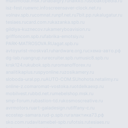
multimodal.msk.ru
habaigry.ru
haikko.ru
sobakopedia.ru
isz-fest.ru
ewnc.info
screensaver-clock.net.ru
volnav.spb.ru
comnat.ru
npf.net.ru
7bit.pp.ru
kalugatur.ru
tesiaes.ru
card.com.ru
kazanka.spb.ru
gildiya-kuznecov.ru
kameryboavision.ru
griffoncom.spb.ru
fabrika-emotsiy.ru
PARK-MATROSOVA.RU
agat.spb.ru
avtoyurist-moskva1.ru
hardware.org.ru
схема-авто.рф
dg-lab.ru
angrup.ru
recruiter.spb.ru
music8.spb.ru
krsk124.ru
kubok.spb.ru
romanofforex.ru
analitikaplus.ru
spyonline.ru
zosikamery.ru
sloboda-ural.pp.ru
AUTO-COM.SU
hohota.net
alimy.ru
online-z.com
aromat-vostoka.ru
otdelkaexp.ru
mobilvest.ru
bbd.net.ru
mebelshop.msk.ru
smp-forum.ru
bastion-td.ru
kosmoscreative.ru
avrmotors.ru
art-galadesign.ru
tiffany-c.ru
ecostep-samara.ru
d-p.spb.ru
галактика73.рф
sko.com.ru
davitamebel-spb.ru
fotsis.ru
tesiaes.ru