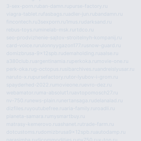
3-sex-porn.ru
ban-damn.ru
purse-factory.ru
viagra-tablet.ru
fasbags.ru
adler-jun.ru
bandamn.ru
fincontech.ru
3sexporn.ru
1mus.ru
darksand.ru
rebus-toys.ru
minelab-msk.ru
rtdco.ru
seo-prodvizhenie-sajtov-stroitelnyh-kompanij.ru
card-voice.ru
rulonnyygazon177.ru
snow-guard.ru
domizbrusa-9x12spb.ru
demaholding.ru
aalse.ru
a380club.ru
argentinamia.ru
perkoka.ru
movie-one.ru
perk-oka.ru
g-octopus.ru
sibarchives.ru
andreislyusar.ru
naruto-x.ru
pursefactory.ru
tor-lyubov-i-grom.ru
spayderhed-2022.ru
movieone.ru
evro-dez.ru
webamator.ru
ma-absolut1.ru
avtopomosch27.ru
nv-750.ru
news-plain.ru
nertansaga.ru
delanalad.ru
dizfiles.ru
youtubefree.ru
aria-family.ru
roadli.ru
planeta-samara.ru
mysmartbuy.ru
matrasy-kemerovo.ru
ashanet.ru
trade-farm.ru
dotcustoms.ru
domizbrusa9x12spb.ru
autodamp.ru
narasimha.ru
djcommodities.ru
nv750.ru
x-ton.ru