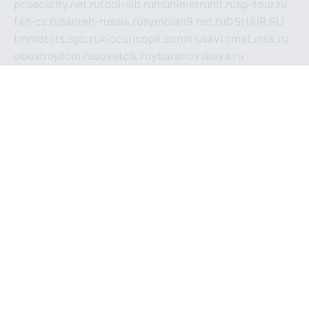
pcsecurity.net.ru
tool-sib.ru
multimetrunit.ru
sp-tour.ru
fan-cs.ru
santeh-russia.ru
symbian9.net.ru
DSHAIR.RU
tmmotors.spb.ru
xjocuricopii.com
musavtomat.msk.ru
obustrojdom.ru
sovetcik.ru
ybaranovskaya.ru
ppknews.ru
cult-alshei.ru
JAPANRUSSIA.RU
proekciyamebel.ru
imper-finans.ru
rim.org.ru
glamourai.ru
brassminus.ru
zabor-pro.ru
ftn.pp.ru
dorogoe58.ru
laimengpacker.ru
kuzova-zapchasti.ru
sageerp.ru
taxodrom.ru
dsrazvitie.ru
hardcity.net.ru
ratinghomegames.ru
topservice25.ru
gubernyan.ru
gtglasslined.ru
ii4.ru
tssport.spb.ru
andorra24.com
blackwallstreet.ru
oboimos.ru
optim-doors.com.ru
ikuch.ru
nycr.org.ru
npa21.ru
vremya-ch.spb.ru
desert000.ru
ivtorgi.ru
ifiori.ru
catalog-statei.ru
dcv.org.ru
spetsmaster174.ru
ipkameryhiseeu.ru
dum26.ru
ruspol.spb.ru
fr-opendp.ru
kam-solnyshko.ru
cheyenne-arapaho.ru
sevzapmetal.spb.ru
ted-lapidus.spb.ru
parasite-eliminator.ru