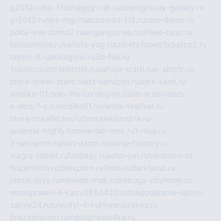
g2012.ru
tst-1.ru
shaggy-cat.ru
opsmgr.ru
ev-gallery.ru
g-2012.ru
ops-mgr.ru
accounts-112.ru
csm-demo.ru
poka-vse-doma2.ru
airgungames.ru
allseo-host.ru
tehosmotre.ru
varieta-yug.ru
cricetc1xbetr1xbetcc2.ru
raytor-d.ru
atillagunn.ru
3d-file.ru
1xbeticricetc1xbetti5.ru
uafoot-statti.ru
e-abis1c.ru
store-brawl-stars.ru
kts-services.ru
dark-sand.ru
sindika-01.ru
sp-life.ru
x-legion.ru
sib-archives.ru
e-abis-1-c.ru
sindika01.ru
venda-festival.ru
store-brawlstars.ru
dooraleksandria.ru
antenna-highly.ru
mine-lab-msk.ru
1-mus.ru
3-sex-porn.ru
ban-damn.ru
purse-factory.ru
viagra-tablet.ru
fasbags.ru
adler-jun.ru
bandamn.ru
fincontech.ru
3sexporn.ru
1mus.ru
darksand.ru
rebus-toys.ru
minelab-msk.ru
alabuga-cityhotel.ru
medsprawo-4-ka.ru
2864420.ru
blagodarenie-spb.ru
zajmy24.ru
tovudyi-4-kuhnyanazakaz.ru
brazzerscom.ru
medsprawo4ka.ru