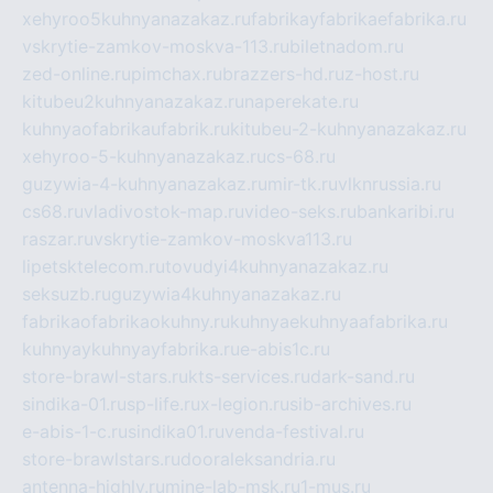
xehyroo5kuhnyanazakaz.ru
fabrikayfabrikaefabrika.ru
vskrytie-zamkov-moskva-113.ru
biletnadom.ru
zed-online.ru
pimchax.ru
brazzers-hd.ru
z-host.ru
kitubeu2kuhnyanazakaz.ru
naperekate.ru
kuhnyaofabrikaufabrik.ru
kitubeu-2-kuhnyanazakaz.ru
xehyroo-5-kuhnyanazakaz.ru
cs-68.ru
guzywia-4-kuhnyanazakaz.ru
mir-tk.ru
vlknrussia.ru
cs68.ru
vladivostok-map.ru
video-seks.ru
bankaribi.ru
raszar.ru
vskrytie-zamkov-moskva113.ru
lipetsktelecom.ru
tovudyi4kuhnyanazakaz.ru
seksuzb.ru
guzywia4kuhnyanazakaz.ru
fabrikaofabrikaokuhny.ru
kuhnyaekuhnyaafabrika.ru
kuhnyaykuhnyayfabrika.ru
e-abis1c.ru
store-brawl-stars.ru
kts-services.ru
dark-sand.ru
sindika-01.ru
sp-life.ru
x-legion.ru
sib-archives.ru
e-abis-1-c.ru
sindika01.ru
venda-festival.ru
store-brawlstars.ru
dooraleksandria.ru
antenna-highly.ru
mine-lab-msk.ru
1-mus.ru