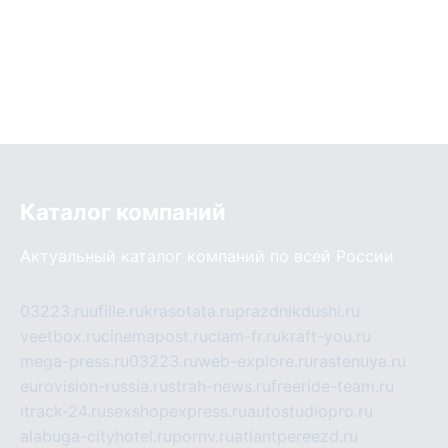
Каталог компаний
Актуальный каталог компаний по всей России
03223.ru
ufille.ru
krasotata.ru
prazdnikdushi.ru
veetbox.ru
cinemapost.ru
ciam-fr.ru
kraft-you.ru
mega-press.ru
03223.ru
web-explore.ru
rastenuya.ru
eurovision-russia.ru
strah-news.ru
freeride-team.ru
itrack-24.ru
sexshopexpress.ru
autostudiopro.ru
alabuga-cityhotel.ru
pornv.ru
atlantpereezd.ru