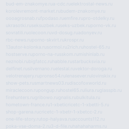
bud-em-znakomye.ru
a-cdc.ru
elektrostal-news.ru
korolevremont-market.ru
budem-znakomye.ru
oooagrosnab.ru
fpodaso.ru
emfire.ru
pro-otdelky.ru
ukrasotki.ru
seksuzbek.ru
seks-uzbek.ru
porno-vk.ru
sovratili.ru
olecoon.ru
vd-dosug.ru
adonyev.ru
rbc-news.ru
porno-skvirt.ru
krospr.ru
13autor-kolonka.ru
sormol.ru
2rich.ru
hostel-65.ru
hostserve.ru
porno-na-russkom.ru
mishinlab.ru
neznobi.ru
bigfatcc.ru
habble.ru
starbucksvia.ru
delfinet.ru
silvernano.ru
elestal.ru
vektor-doroga.ru
velotrenajery.ru
pronso54.ru
lenasever.ru
lovinskix.ru
show-pets.ru
smartnews03.ru
discofoxworld.ru
miraclecoon.ru
pongup.ru
hostel65.ru
liura.ru
glasspb.ru
firehunters.ru
gribowo.ru
gnalis.ru
bulkitula.ru
hometown-france.ru
1-xbeticricetc-1-xbetti-5.ru
shop-garena.ru
cricetc-1-xbetr-1-xbetcc-2.ru
one-life-story.ru
top-halyava.ru
accounts112.ru
poka-vse-doma-2.ru
3-d-file.ru
hahahaharms.ru