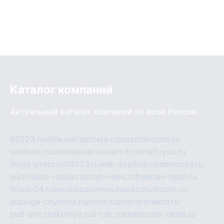
Каталог компаний
Актуальный каталог компаний по всей России
03223.ru
ufille.ru
krasotata.ru
prazdnikdushi.ru
veetbox.ru
cinemapost.ru
ciam-fr.ru
kraft-you.ru
mega-press.ru
03223.ru
web-explore.ru
rastenuya.ru
eurovision-russia.ru
strah-news.ru
freeride-team.ru
itrack-24.ru
sexshopexpress.ru
autostudiopro.ru
alabuga-cityhotel.ru
pornv.ru
atlantpereezd.ru
bud-em-znakomye.ru
a-cdc.ru
elektrostal-news.ru