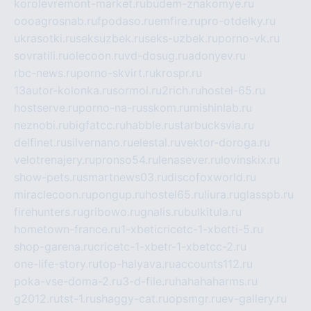
korolevremont-market.ru
budem-znakomye.ru
oooagrosnab.ru
fpodaso.ru
emfire.ru
pro-otdelky.ru
ukrasotki.ru
seksuzbek.ru
seks-uzbek.ru
porno-vk.ru
sovratili.ru
olecoon.ru
vd-dosug.ru
adonyev.ru
rbc-news.ru
porno-skvirt.ru
krospr.ru
13autor-kolonka.ru
sormol.ru
2rich.ru
hostel-65.ru
hostserve.ru
porno-na-russkom.ru
mishinlab.ru
neznobi.ru
bigfatcc.ru
habble.ru
starbucksvia.ru
delfinet.ru
silvernano.ru
elestal.ru
vektor-doroga.ru
velotrenajery.ru
pronso54.ru
lenasever.ru
lovinskix.ru
show-pets.ru
smartnews03.ru
discofoxworld.ru
miraclecoon.ru
pongup.ru
hostel65.ru
liura.ru
glasspb.ru
firehunters.ru
gribowo.ru
gnalis.ru
bulkitula.ru
hometown-france.ru
1-xbeticricetc-1-xbetti-5.ru
shop-garena.ru
cricetc-1-xbetr-1-xbetcc-2.ru
one-life-story.ru
top-halyava.ru
accounts112.ru
poka-vse-doma-2.ru
3-d-file.ru
hahahaharms.ru
g2012.ru
tst-1.ru
shaggy-cat.ru
opsmgr.ru
ev-gallery.ru