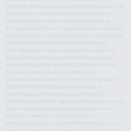
people-of-art.ru
bezzubova.ru
clubtibet.ru
orior-aks.ru
dynamoauto.ru
szk-favorit.ru
carlines.ru
flatnsk.ru
kingbolenskaner.ru
alex-motor.ru
astroline.net.ru
act1.spb.ru
polyglot.com.ru
gidlipetsk.ru
ooo-driada.ru
detsad125.ru
mir-zdoroviya.ru
bruslanovo.ru
siterem.ru
council.spb.ru
лодкипатриот.рф
kafekolizey.ru
iclub.net.ru
gazon-easy.ru
sugarepilekb.ru
grinox.ru
pylesostineco.ru
msts-ozarenie.ru
kameryjooan.ru
artemovskij.ru
dopler.spb.ru
aid70.ru
metall-perm.ru
ndm.msk.ru
ratingzooshop.ru
apiaccess.ru
globalautotrade.info
bezverhovskoe.ru
drsschool.ru
ZOOSMART.SPB.RU
dalakony.ru
medikijob.ru
remontt.spb.ru
photostudia.spb.ru
myragon.ru
terramia.ru
academy62.ru
gardengallereya.ru
rti.com.ru
artem-news.ru
biserinca.ru
krasnodarkurort.com
imshowtv.ru
mebel-v-tule.ru
mobtopik.ru
pcsecurity.net.ru
tool-sib.ru
multimetrunit.ru
sp-tour.ru
fan-cs.ru
santeh-russia.ru
symbian9.net.ru
DSHAIR.RU