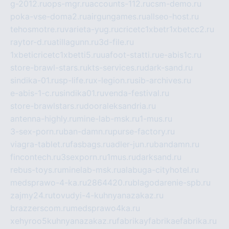
g-2012.ru
ops-mgr.ru
accounts-112.ru
csm-demo.ru
poka-vse-doma2.ru
airgungames.ru
allseo-host.ru
tehosmotre.ru
varieta-yug.ru
cricetc1xbetr1xbetcc2.ru
raytor-d.ru
atillagunn.ru
3d-file.ru
1xbeticricetc1xbetti5.ru
uafoot-statti.ru
e-abis1c.ru
store-brawl-stars.ru
kts-services.ru
dark-sand.ru
sindika-01.ru
sp-life.ru
x-legion.ru
sib-archives.ru
e-abis-1-c.ru
sindika01.ru
venda-festival.ru
store-brawlstars.ru
dooraleksandria.ru
antenna-highly.ru
mine-lab-msk.ru
1-mus.ru
3-sex-porn.ru
ban-damn.ru
purse-factory.ru
viagra-tablet.ru
fasbags.ru
adler-jun.ru
bandamn.ru
fincontech.ru
3sexporn.ru
1mus.ru
darksand.ru
rebus-toys.ru
minelab-msk.ru
alabuga-cityhotel.ru
medsprawo-4-ka.ru
2864420.ru
blagodarenie-spb.ru
zajmy24.ru
tovudyi-4-kuhnyanazakaz.ru
brazzerscom.ru
medsprawo4ka.ru
xehyroo5kuhnyanazakaz.ru
fabrikayfabrikaefabrika.ru