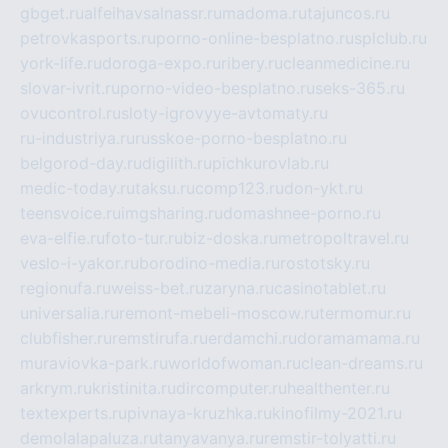
gbget.ru
alfeihavsalnassr.ru
madoma.ru
tajuncos.ru
petrovkasports.ru
porno-online-besplatno.ru
splclub.ru
york-life.ru
doroga-expo.ru
ribery.ru
cleanmedicine.ru
slovar-ivrit.ru
porno-video-besplatno.ru
seks-365.ru
ovucontrol.ru
sloty-igrovyye-avtomaty.ru
ru-industriya.ru
russkoe-porno-besplatno.ru
belgorod-day.ru
digilith.ru
pichkurovlab.ru
medic-today.ru
taksu.ru
comp123.ru
don-ykt.ru
teensvoice.ru
imgsharing.ru
domashnee-porno.ru
eva-elfie.ru
foto-tur.ru
biz-doska.ru
metropoltravel.ru
veslo-i-yakor.ru
borodino-media.ru
rostotsky.ru
regionufa.ru
weiss-bet.ru
zaryna.ru
casinotablet.ru
universalia.ru
remont-mebeli-moscow.ru
termomur.ru
clubfisher.ru
remstirufa.ru
erdamchi.ru
doramamama.ru
muraviovka-park.ru
worldofwoman.ru
clean-dreams.ru
arkrym.ru
kristinita.ru
dircomputer.ru
healthenter.ru
textexperts.ru
pivnaya-kruzhka.ru
kinofilmy-2021.ru
demolalapaluza.ru
tanyavanya.ru
remstir-tolyatti.ru