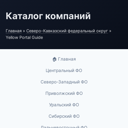
Каталог компаний
Главная
»
Северо-Кавказский федеральный округ
»
Yellow Portal Guide
🏠 Главная
Центральный ФО
Северо-Западный ФО
Приволжский ФО
Уральский ФО
Сибирский ФО
Дальневосточный ФО