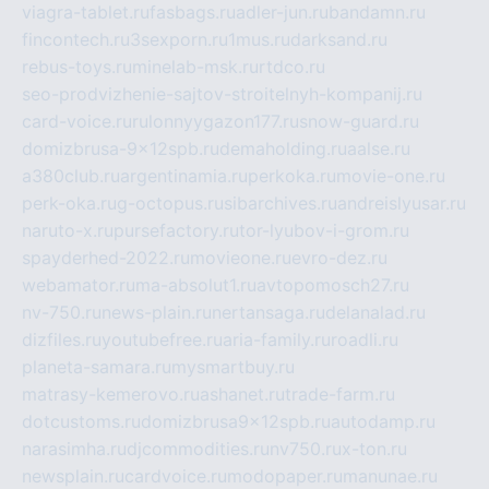
viagra-tablet.ru
fasbags.ru
adler-jun.ru
bandamn.ru
fincontech.ru
3sexporn.ru
1mus.ru
darksand.ru
rebus-toys.ru
minelab-msk.ru
rtdco.ru
seo-prodvizhenie-sajtov-stroitelnyh-kompanij.ru
card-voice.ru
rulonnyygazon177.ru
snow-guard.ru
domizbrusa-9x12spb.ru
demaholding.ru
aalse.ru
a380club.ru
argentinamia.ru
perkoka.ru
movie-one.ru
perk-oka.ru
g-octopus.ru
sibarchives.ru
andreislyusar.ru
naruto-x.ru
pursefactory.ru
tor-lyubov-i-grom.ru
spayderhed-2022.ru
movieone.ru
evro-dez.ru
webamator.ru
ma-absolut1.ru
avtopomosch27.ru
nv-750.ru
news-plain.ru
nertansaga.ru
delanalad.ru
dizfiles.ru
youtubefree.ru
aria-family.ru
roadli.ru
planeta-samara.ru
mysmartbuy.ru
matrasy-kemerovo.ru
ashanet.ru
trade-farm.ru
dotcustoms.ru
domizbrusa9x12spb.ru
autodamp.ru
narasimha.ru
djcommodities.ru
nv750.ru
x-ton.ru
newsplain.ru
cardvoice.ru
modopaper.ru
manunae.ru