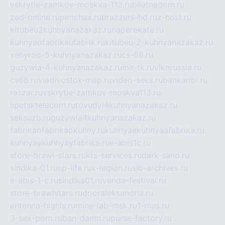
vskrytie-zamkov-moskva-113.ru
biletnadom.ru
zed-online.ru
pimchax.ru
brazzers-hd.ru
z-host.ru
kitubeu2kuhnyanazakaz.ru
naperekate.ru
kuhnyaofabrikaufabrik.ru
kitubeu-2-kuhnyanazakaz.ru
xehyroo-5-kuhnyanazakaz.ru
cs-68.ru
guzywia-4-kuhnyanazakaz.ru
mir-tk.ru
vlknrussia.ru
cs68.ru
vladivostok-map.ru
video-seks.ru
bankaribi.ru
raszar.ru
vskrytie-zamkov-moskva113.ru
lipetsktelecom.ru
tovudyi4kuhnyanazakaz.ru
seksuzb.ru
guzywia4kuhnyanazakaz.ru
fabrikaofabrikaokuhny.ru
kuhnyaekuhnyaafabrika.ru
kuhnyaykuhnyayfabrika.ru
e-abis1c.ru
store-brawl-stars.ru
kts-services.ru
dark-sand.ru
sindika-01.ru
sp-life.ru
x-legion.ru
sib-archives.ru
e-abis-1-c.ru
sindika01.ru
venda-festival.ru
store-brawlstars.ru
dooraleksandria.ru
antenna-highly.ru
mine-lab-msk.ru
1-mus.ru
3-sex-porn.ru
ban-damn.ru
purse-factory.ru