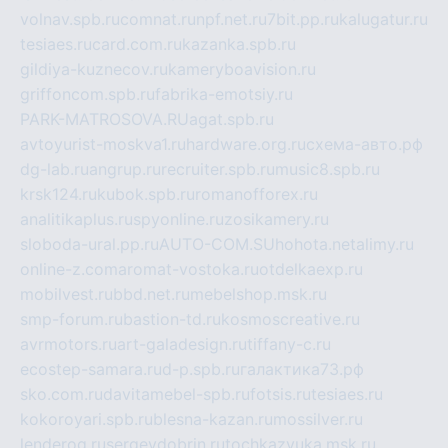
volnav.spb.ru
comnat.ru
npf.net.ru
7bit.pp.ru
kalugatur.ru
tesiaes.ru
card.com.ru
kazanka.spb.ru
gildiya-kuznecov.ru
kameryboavision.ru
griffoncom.spb.ru
fabrika-emotsiy.ru
PARK-MATROSOVA.RU
agat.spb.ru
avtoyurist-moskva1.ru
hardware.org.ru
схема-авто.рф
dg-lab.ru
angrup.ru
recruiter.spb.ru
music8.spb.ru
krsk124.ru
kubok.spb.ru
romanofforex.ru
analitikaplus.ru
spyonline.ru
zosikamery.ru
sloboda-ural.pp.ru
AUTO-COM.SU
hohota.net
alimy.ru
online-z.com
aromat-vostoka.ru
otdelkaexp.ru
mobilvest.ru
bbd.net.ru
mebelshop.msk.ru
smp-forum.ru
bastion-td.ru
kosmoscreative.ru
avrmotors.ru
art-galadesign.ru
tiffany-c.ru
ecostep-samara.ru
d-p.spb.ru
галактика73.рф
sko.com.ru
davitamebel-spb.ru
fotsis.ru
tesiaes.ru
kokoroyari.spb.ru
blesna-kazan.ru
mossilver.ru
lenderoq.ru
sergeydobrin.ru
tochkazvuka.msk.ru