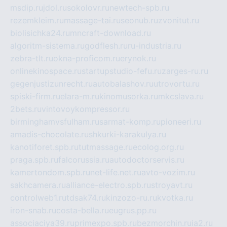
msdip.ru
jdol.ru
sokolovr.ru
newtech-spb.ru
rezemkleim.ru
massage-tai.ru
seonub.ru
zvonitut.ru
biolisichka24.ru
mncraft-download.ru
algoritm-sistema.ru
godflesh.ru
ru-industria.ru
zebra-tlt.ru
okna-proficom.ru
erynok.ru
onlinekinospace.ru
startupstudio-fefu.ru
zarges-ru.ru
gegenjustizunrecht.ru
autobalashov.ru
utrovortu.ru
spiski-firm.ru
elara-m.ru
kinomusorka.ru
mkcslava.ru
2bets.ru
vintovoykompressor.ru
birminghamvsfulham.ru
sarmat-komp.ru
pioneeri.ru
amadis-chocolate.ru
shkurki-karakulya.ru
kanotiforet.spb.ru
tutmassage.ru
ecolog.org.ru
praga.spb.ru
falcorussia.ru
autodoctorservis.ru
kamertondom.spb.ru
net-life.net.ru
avto-vozim.ru
sakhcamera.ru
alliance-electro.spb.ru
stroyavt.ru
controlweb1.ru
tdsak74.ru
kinzozo-ru.ru
kvotka.ru
iron-snab.ru
costa-bella.ru
eugrus.pp.ru
associaciya39.ru
primexpo.spb.ru
bezmorchin.ru
ia2.ru