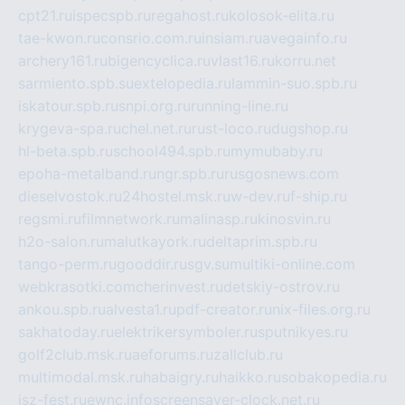
cpt21.ru
ispecspb.ru
regahost.ru
kolosok-elita.ru
tae-kwon.ru
consrio.com.ru
insiam.ru
avegainfo.ru
archery161.ru
bigencyclica.ru
vlast16.ru
korru.net
sarmiento.spb.su
extelopedia.ru
lammin-suo.spb.ru
iskatour.spb.ru
snpi.org.ru
running-line.ru
krygeva-spa.ru
chel.net.ru
rust-loco.ru
dugshop.ru
hl-beta.spb.ru
school494.spb.ru
mymubaby.ru
epoha-metalband.ru
ngr.spb.ru
rusgosnews.com
dieselvostok.ru
24hostel.msk.ru
w-dev.ru
f-ship.ru
regsmi.ru
filmnetwork.ru
malinasp.ru
kinosvin.ru
h2o-salon.ru
malutkayork.ru
deltaprim.spb.ru
tango-perm.ru
gooddir.ru
sgv.su
multiki-online.com
webkrasotki.com
cherinvest.ru
detskiy-ostrov.ru
ankou.spb.ru
alvesta1.ru
pdf-creator.ru
nix-files.org.ru
sakhatoday.ru
elektrikersymboler.ru
sputnikyes.ru
golf2club.msk.ru
aeforums.ru
zallclub.ru
multimodal.msk.ru
habaigry.ru
haikko.ru
sobakopedia.ru
isz-fest.ru
ewnc.info
screensaver-clock.net.ru