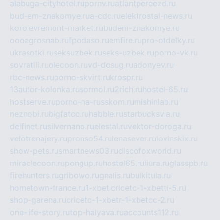
alabuga-cityhotel.ru
pornv.ru
atlantpereezd.ru
bud-em-znakomye.ru
a-cdc.ru
elektrostal-news.ru
korolevremont-market.ru
budem-znakomye.ru
oooagrosnab.ru
fpodaso.ru
emfire.ru
pro-otdelky.ru
ukrasotki.ru
seksuzbek.ru
seks-uzbek.ru
porno-vk.ru
sovratili.ru
olecoon.ru
vd-dosug.ru
adonyev.ru
rbc-news.ru
porno-skvirt.ru
krospr.ru
13autor-kolonka.ru
sormol.ru
2rich.ru
hostel-65.ru
hostserve.ru
porno-na-russkom.ru
mishinlab.ru
neznobi.ru
bigfatcc.ru
habble.ru
starbucksvia.ru
delfinet.ru
silvernano.ru
elestal.ru
vektor-doroga.ru
velotrenajery.ru
pronso54.ru
lenasever.ru
lovinskix.ru
show-pets.ru
smartnews03.ru
discofoxworld.ru
miraclecoon.ru
pongup.ru
hostel65.ru
liura.ru
glasspb.ru
firehunters.ru
gribowo.ru
gnalis.ru
bulkitula.ru
hometown-france.ru
1-xbeticricetc-1-xbetti-5.ru
shop-garena.ru
cricetc-1-xbetr-1-xbetcc-2.ru
one-life-story.ru
top-halyava.ru
accounts112.ru