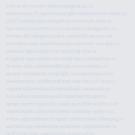
iron-snab.ru
costa-bella.ru
eugrus.pp.ru
associaciya39.ru
primexpo.spb.ru
bezmorchin.ru
ia2.ru
cpt21.ru
ispecspb.ru
regahost.ru
kolosok-elita.ru
tae-kwon.ru
consrio.com.ru
insiam.ru
avegainfo.ru
archery161.ru
bigencyclica.ru
vlast16.ru
korru.net
sarmiento.spb.su
extelopedia.ru
lammin-suo.spb.ru
iskatour.spb.ru
snpi.org.ru
running-line.ru
krygeva-spa.ru
chel.net.ru
rust-loco.ru
dugshop.ru
hl-beta.spb.ru
school494.spb.ru
mymubaby.ru
epoha-metalband.ru
ngr.spb.ru
rusgosnews.com
dieselvostok.ru
24hostel.msk.ru
w-dev.ru
f-ship.ru
regsmi.ru
filmnetwork.ru
malinasp.ru
kinosvin.ru
h2o-salon.ru
malutkayork.ru
deltaprim.spb.ru
tango-perm.ru
gooddir.ru
sgv.su
multiki-online.com
webkrasotki.com
cherinvest.ru
detskiy-ostrov.ru
ankou.spb.ru
alvesta1.ru
pdf-creator.ru
nix-files.org.ru
sakhatoday.ru
elektrikersymboler.ru
sputnikyes.ru
golf2club.msk.ru
aeforums.ru
zallclub.ru