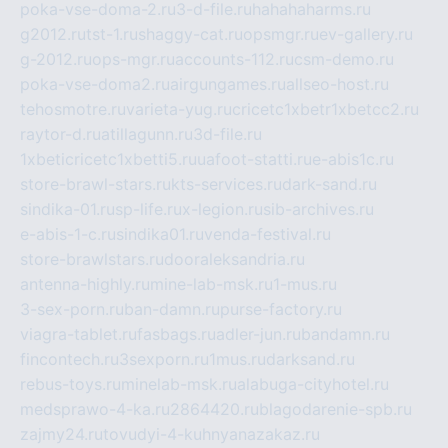
poka-vse-doma-2.ru
3-d-file.ru
hahahaharms.ru
g2012.ru
tst-1.ru
shaggy-cat.ru
opsmgr.ru
ev-gallery.ru
g-2012.ru
ops-mgr.ru
accounts-112.ru
csm-demo.ru
poka-vse-doma2.ru
airgungames.ru
allseo-host.ru
tehosmotre.ru
varieta-yug.ru
cricetc1xbetr1xbetcc2.ru
raytor-d.ru
atillagunn.ru
3d-file.ru
1xbeticricetc1xbetti5.ru
uafoot-statti.ru
e-abis1c.ru
store-brawl-stars.ru
kts-services.ru
dark-sand.ru
sindika-01.ru
sp-life.ru
x-legion.ru
sib-archives.ru
e-abis-1-c.ru
sindika01.ru
venda-festival.ru
store-brawlstars.ru
dooraleksandria.ru
antenna-highly.ru
mine-lab-msk.ru
1-mus.ru
3-sex-porn.ru
ban-damn.ru
purse-factory.ru
viagra-tablet.ru
fasbags.ru
adler-jun.ru
bandamn.ru
fincontech.ru
3sexporn.ru
1mus.ru
darksand.ru
rebus-toys.ru
minelab-msk.ru
alabuga-cityhotel.ru
medsprawo-4-ka.ru
2864420.ru
blagodarenie-spb.ru
zajmy24.ru
tovudyi-4-kuhnyanazakaz.ru