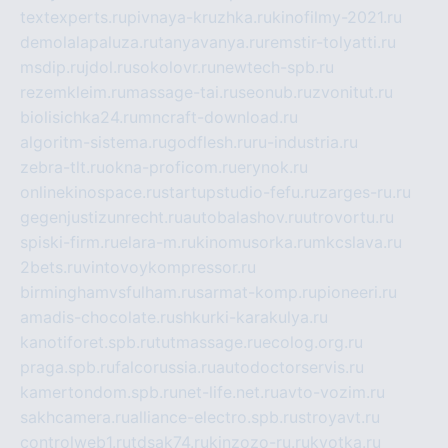
textexperts.ru
pivnaya-kruzhka.ru
kinofilmy-2021.ru
demolalapaluza.ru
tanyavanya.ru
remstir-tolyatti.ru
msdip.ru
jdol.ru
sokolovr.ru
newtech-spb.ru
rezemkleim.ru
massage-tai.ru
seonub.ru
zvonitut.ru
biolisichka24.ru
mncraft-download.ru
algoritm-sistema.ru
godflesh.ru
ru-industria.ru
zebra-tlt.ru
okna-proficom.ru
erynok.ru
onlinekinospace.ru
startupstudio-fefu.ru
zarges-ru.ru
gegenjustizunrecht.ru
autobalashov.ru
utrovortu.ru
spiski-firm.ru
elara-m.ru
kinomusorka.ru
mkcslava.ru
2bets.ru
vintovoykompressor.ru
birminghamvsfulham.ru
sarmat-komp.ru
pioneeri.ru
amadis-chocolate.ru
shkurki-karakulya.ru
kanotiforet.spb.ru
tutmassage.ru
ecolog.org.ru
praga.spb.ru
falcorussia.ru
autodoctorservis.ru
kamertondom.spb.ru
net-life.net.ru
avto-vozim.ru
sakhcamera.ru
alliance-electro.spb.ru
stroyavt.ru
controlweb1.ru
tdsak74.ru
kinzozo-ru.ru
kvotka.ru