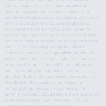
kokoroyari.spb.ru
blesna-kazan.ru
mossilver.ru
lenderoq.ru
sergeydobrin.ru
tochkazvuka.msk.ru
people-of-art.ru
bezzubova.ru
clubtibet.ru
orior-aks.ru
dynamoauto.ru
szk-favorit.ru
carlines.ru
flatnsk.ru
kingbolenskaner.ru
alex-motor.ru
astroline.net.ru
act1.spb.ru
polyglot.com.ru
gidlipetsk.ru
ooo-driada.ru
detsad125.ru
mir-zdoroviya.ru
bruslanovo.ru
siterem.ru
council.spb.ru
лодкипатриот.рф
kafekolizey.ru
iclub.net.ru
gazon-easy.ru
sugarepilekb.ru
grinox.ru
pylesostineco.ru
msts-ozarenie.ru
kameryjooan.ru
artemovskij.ru
dopler.spb.ru
aid70.ru
metall-perm.ru
ndm.msk.ru
ratingzooshop.ru
apiaccess.ru
globalautotrade.info
bezverhovskoe.ru
drsschool.ru
ZOOSMART.SPB.RU
dalakony.ru
medikijob.ru
remontt.spb.ru
photostudia.spb.ru
myragon.ru
terramia.ru
academy62.ru
gardengallereya.ru
rti.com.ru
artem-news.ru
biserinca.ru
krasnodarkurort.com
imshowtv.ru
mebel-v-tule.ru
mobtopik.ru