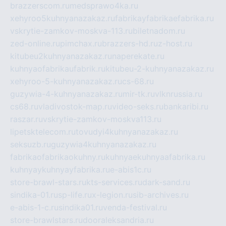
brazzerscom.ru
medsprawo4ka.ru
xehyroo5kuhnyanazakaz.ru
fabrikayfabrikaefabrika.ru
vskrytie-zamkov-moskva-113.ru
biletnadom.ru
zed-online.ru
pimchax.ru
brazzers-hd.ru
z-host.ru
kitubeu2kuhnyanazakaz.ru
naperekate.ru
kuhnyaofabrikaufabrik.ru
kitubeu-2-kuhnyanazakaz.ru
xehyroo-5-kuhnyanazakaz.ru
cs-68.ru
guzywia-4-kuhnyanazakaz.ru
mir-tk.ru
vlknrussia.ru
cs68.ru
vladivostok-map.ru
video-seks.ru
bankaribi.ru
raszar.ru
vskrytie-zamkov-moskva113.ru
lipetsktelecom.ru
tovudyi4kuhnyanazakaz.ru
seksuzb.ru
guzywia4kuhnyanazakaz.ru
fabrikaofabrikaokuhny.ru
kuhnyaekuhnyaafabrika.ru
kuhnyaykuhnyayfabrika.ru
e-abis1c.ru
store-brawl-stars.ru
kts-services.ru
dark-sand.ru
sindika-01.ru
sp-life.ru
x-legion.ru
sib-archives.ru
e-abis-1-c.ru
sindika01.ru
venda-festival.ru
store-brawlstars.ru
dooraleksandria.ru