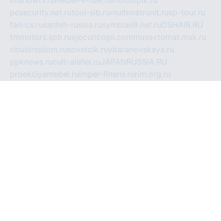
pcsecurity.net.ru
tool-sib.ru
multimetrunit.ru
sp-tour.ru
fan-cs.ru
santeh-russia.ru
symbian9.net.ru
DSHAIR.RU
tmmotors.spb.ru
xjocuricopii.com
musavtomat.msk.ru
obustrojdom.ru
sovetcik.ru
ybaranovskaya.ru
ppknews.ru
cult-alshei.ru
JAPANRUSSIA.RU
proekciyamebel.ru
imper-finans.ru
rim.org.ru
glamourai.ru
brassminus.ru
zabor-pro.ru
ftn.pp.ru
dorogoe58.ru
laimengpacker.ru
kuzova-zapchasti.ru
sageerp.ru
taxodrom.ru
dsrazvitie.ru
hardcity.net.ru
ratinghomegames.ru
topservice25.ru
gubernyan.ru
gtglasslined.ru
ii4.ru
tssport.spb.ru
andorra24.com
blackwallstreet.ru
oboimos.ru
optim-doors.com.ru
ikuch.ru
nycr.org.ru
npa21.ru
vremya-ch.spb.ru
desert000.ru
ivtorgi.ru
ifiori.ru
catalog-statei.ru
dcv.org.ru
spetsmaster174.ru
ipkameryhiseeu.ru
dum26.ru
ruspol.spb.ru
fr-opendp.ru
kam-solnyshko.ru
cheyenne-arapaho.ru
sevzapmetal.spb.ru