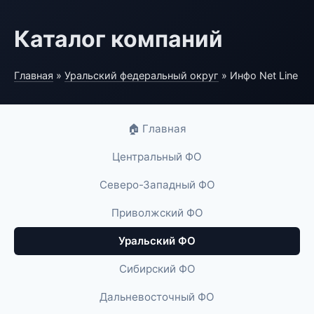
Каталог компаний
Главная
»
Уральский федеральный округ
» Инфо Net Line
🏠 Главная
Центральный ФО
Северо-Западный ФО
Приволжский ФО
Уральский ФО
Сибирский ФО
Дальневосточный ФО