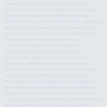
narasimha.ru
djcommodities.ru
nv750.ru
x-ton.ru
newsplain.ru
cardvoice.ru
modopaper.ru
manunae.ru
gbget.ru
alfeihavsalnassr.ru
madoma.ru
tajuncos.ru
petrovkasports.ru
porno-online-besplatno.ru
splclub.ru
york-life.ru
doroga-expo.ru
ribery.ru
cleanmedicine.ru
slovar-ivrit.ru
porno-video-besplatno.ru
seks-365.ru
ovucontrol.ru
sloty-igrovyye-avtomaty.ru
ru-industriya.ru
russkoe-porno-besplatno.ru
belgorod-day.ru
digilith.ru
pichkurovlab.ru
medic-today.ru
taksu.ru
comp123.ru
don-ykt.ru
teensvoice.ru
imgsharing.ru
domashnee-porno.ru
eva-elfie.ru
foto-tur.ru
biz-doska.ru
metropoltravel.ru
veslo-i-yakor.ru
borodino-media.ru
rostotsky.ru
regionufa.ru
weiss-bet.ru
zaryna.ru
casinotablet.ru
universalia.ru
remont-mebeli-moscow.ru
termomur.ru
clubfisher.ru
remstirufa.ru
erdamchi.ru
doramamama.ru
muraviovka-park.ru
worldofwoman.ru
clean-dreams.ru
arkrym.ru
kristinita.ru
dircomputer.ru
healthenter.ru