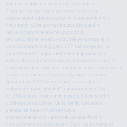
antenna-highly.ru
mine-lab-msk.ru
1-mus.ru
3-sex-porn.ru
ban-damn.ru
purse-factory.ru
viagra-tablet.ru
fasbags.ru
adler-jun.ru
bandamn.ru
fincontech.ru
3sexporn.ru
1mus.ru
darksand.ru
rebus-toys.ru
minelab-msk.ru
rtdco.ru
seo-prodvizhenie-sajtov-stroitelnyh-kompanij.ru
card-voice.ru
rulonnyygazon177.ru
snow-guard.ru
domizbrusa-9x12spb.ru
demaholding.ru
aalse.ru
a380club.ru
argentinamia.ru
perkoka.ru
movie-one.ru
perk-oka.ru
g-octopus.ru
sibarchives.ru
andreislyusar.ru
naruto-x.ru
pursefactory.ru
tor-lyubov-i-grom.ru
spayderhed-2022.ru
movieone.ru
evro-dez.ru
webamator.ru
ma-absolut1.ru
avtopomosch27.ru
nv-750.ru
news-plain.ru
nertansaga.ru
delanalad.ru
dizfiles.ru
youtubefree.ru
aria-family.ru
roadli.ru
planeta-samara.ru
mysmartbuy.ru
matrasy-kemerovo.ru
ashanet.ru
trade-farm.ru
dotcustoms.ru
domizbrusa9x12spb.ru
autodamp.ru