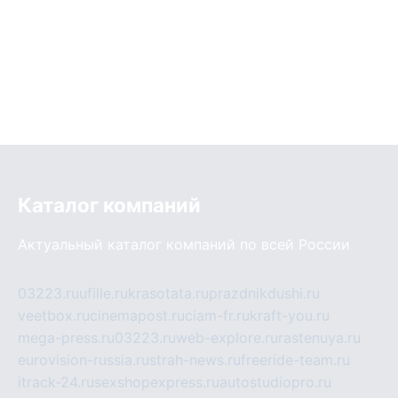
Каталог компаний
Актуальный каталог компаний по всей России
03223.ru
ufille.ru
krasotata.ru
prazdnikdushi.ru
veetbox.ru
cinemapost.ru
ciam-fr.ru
kraft-you.ru
mega-press.ru
03223.ru
web-explore.ru
rastenuya.ru
eurovision-russia.ru
strah-news.ru
freeride-team.ru
itrack-24.ru
sexshopexpress.ru
autostudiopro.ru