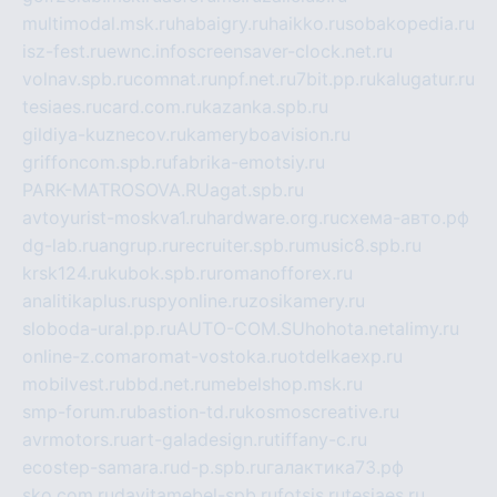
multimodal.msk.ru
habaigry.ru
haikko.ru
sobakopedia.ru
isz-fest.ru
ewnc.info
screensaver-clock.net.ru
volnav.spb.ru
comnat.ru
npf.net.ru
7bit.pp.ru
kalugatur.ru
tesiaes.ru
card.com.ru
kazanka.spb.ru
gildiya-kuznecov.ru
kameryboavision.ru
griffoncom.spb.ru
fabrika-emotsiy.ru
PARK-MATROSOVA.RU
agat.spb.ru
avtoyurist-moskva1.ru
hardware.org.ru
схема-авто.рф
dg-lab.ru
angrup.ru
recruiter.spb.ru
music8.spb.ru
krsk124.ru
kubok.spb.ru
romanofforex.ru
analitikaplus.ru
spyonline.ru
zosikamery.ru
sloboda-ural.pp.ru
AUTO-COM.SU
hohota.net
alimy.ru
online-z.com
aromat-vostoka.ru
otdelkaexp.ru
mobilvest.ru
bbd.net.ru
mebelshop.msk.ru
smp-forum.ru
bastion-td.ru
kosmoscreative.ru
avrmotors.ru
art-galadesign.ru
tiffany-c.ru
ecostep-samara.ru
d-p.spb.ru
галактика73.рф
sko.com.ru
davitamebel-spb.ru
fotsis.ru
tesiaes.ru