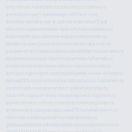
smp-forum.ru
bastion-td.ru
kosmoscreative.ru
avrmotors.ru
art-galadesign.ru
tiffany-c.ru
ecostep-samara.ru
d-p.spb.ru
галактика73.рф
sko.com.ru
davitamebel-spb.ru
fotsis.ru
tesiaes.ru
kokoroyari.spb.ru
blesna-kazan.ru
mossilver.ru
lenderoq.ru
sergeydobrin.ru
tochkazvuka.msk.ru
people-of-art.ru
bezzubova.ru
clubtibet.ru
orior-aks.ru
dynamoauto.ru
szk-favorit.ru
carlines.ru
flatnsk.ru
kingbolenskaner.ru
alex-motor.ru
astroline.net.ru
act1.spb.ru
polyglot.com.ru
gidlipetsk.ru
ooo-driada.ru
detsad125.ru
mir-zdoroviya.ru
bruslanovo.ru
siterem.ru
council.spb.ru
лодкипатриот.рф
kafekolizey.ru
iclub.net.ru
gazon-easy.ru
sugarepilekb.ru
grinox.ru
pylesostineco.ru
msts-ozarenie.ru
kameryjooan.ru
artemovskij.ru
dopler.spb.ru
aid70.ru
metall-perm.ru
ndm.msk.ru
ratingzooshop.ru
apiaccess.ru
globalautotrade.info
bezverhovskoe.ru
drsschool.ru