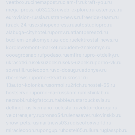
veetbox.ru
cinemapost.ru
ciam-fr.ru
kraft-you.ru
mega-press.ru
03223.ru
web-explore.ru
rastenuya.ru
eurovision-russia.ru
strah-news.ru
freeride-team.ru
itrack-24.ru
sexshopexpress.ru
autostudiopro.ru
alabuga-cityhotel.ru
pornv.ru
atlantpereezd.ru
bud-em-znakomye.ru
a-cdc.ru
elektrostal-news.ru
korolevremont-market.ru
budem-znakomye.ru
oooagrosnab.ru
fpodaso.ru
emfire.ru
pro-otdelky.ru
ukrasotki.ru
seksuzbek.ru
seks-uzbek.ru
porno-vk.ru
sovratili.ru
olecoon.ru
vd-dosug.ru
adonyev.ru
rbc-news.ru
porno-skvirt.ru
krospr.ru
13autor-kolonka.ru
sormol.ru
2rich.ru
hostel-65.ru
hostserve.ru
porno-na-russkom.ru
mishinlab.ru
neznobi.ru
bigfatcc.ru
habble.ru
starbucksvia.ru
delfinet.ru
silvernano.ru
elestal.ru
vektor-doroga.ru
velotrenajery.ru
pronso54.ru
lenasever.ru
lovinskix.ru
show-pets.ru
smartnews03.ru
discofoxworld.ru
miraclecoon.ru
pongup.ru
hostel65.ru
liura.ru
glasspb.ru