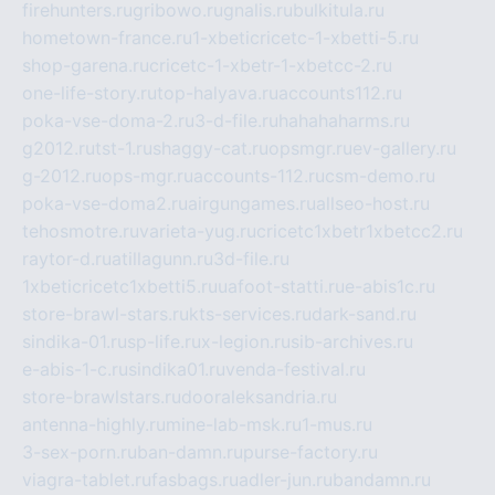
firehunters.ru
gribowo.ru
gnalis.ru
bulkitula.ru
hometown-france.ru
1-xbeticricetc-1-xbetti-5.ru
shop-garena.ru
cricetc-1-xbetr-1-xbetcc-2.ru
one-life-story.ru
top-halyava.ru
accounts112.ru
poka-vse-doma-2.ru
3-d-file.ru
hahahaharms.ru
g2012.ru
tst-1.ru
shaggy-cat.ru
opsmgr.ru
ev-gallery.ru
g-2012.ru
ops-mgr.ru
accounts-112.ru
csm-demo.ru
poka-vse-doma2.ru
airgungames.ru
allseo-host.ru
tehosmotre.ru
varieta-yug.ru
cricetc1xbetr1xbetcc2.ru
raytor-d.ru
atillagunn.ru
3d-file.ru
1xbeticricetc1xbetti5.ru
uafoot-statti.ru
e-abis1c.ru
store-brawl-stars.ru
kts-services.ru
dark-sand.ru
sindika-01.ru
sp-life.ru
x-legion.ru
sib-archives.ru
e-abis-1-c.ru
sindika01.ru
venda-festival.ru
store-brawlstars.ru
dooraleksandria.ru
antenna-highly.ru
mine-lab-msk.ru
1-mus.ru
3-sex-porn.ru
ban-damn.ru
purse-factory.ru
viagra-tablet.ru
fasbags.ru
adler-jun.ru
bandamn.ru