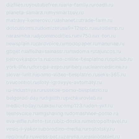
dizfiles.ru
youtubefree.ru
aria-family.ru
roadli.ru
planeta-samara.ru
mysmartbuy.ru
matrasy-kemerovo.ru
ashanet.ru
trade-farm.ru
dotcustoms.ru
domizbrusa9x12spb.ru
autodamp.ru
narasimha.ru
djcommodities.ru
nv750.ru
x-ton.ru
newsplain.ru
cardvoice.ru
modopaper.ru
manunae.ru
gbget.ru
alfeihavsalnassr.ru
madoma.ru
tajuncos.ru
petrovkasports.ru
porno-online-besplatno.ru
splclub.ru
york-life.ru
doroga-expo.ru
ribery.ru
cleanmedicine.ru
slovar-ivrit.ru
porno-video-besplatno.ru
seks-365.ru
ovucontrol.ru
sloty-igrovyye-avtomaty.ru
ru-industriya.ru
russkoe-porno-besplatno.ru
belgorod-day.ru
digilith.ru
pichkurovlab.ru
medic-today.ru
taksu.ru
comp123.ru
don-ykt.ru
teensvoice.ru
imgsharing.ru
domashnee-porno.ru
eva-elfie.ru
foto-tur.ru
biz-doska.ru
metropoltravel.ru
veslo-i-yakor.ru
borodino-media.ru
rostotsky.ru
regionufa.ru
weiss-bet.ru
zaryna.ru
casinotablet.ru