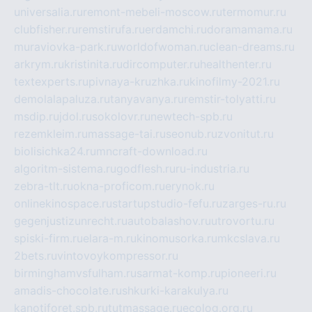
universalia.ru
remont-mebeli-moscow.ru
termomur.ru
clubfisher.ru
remstirufa.ru
erdamchi.ru
doramamama.ru
muraviovka-park.ru
worldofwoman.ru
clean-dreams.ru
arkrym.ru
kristinita.ru
dircomputer.ru
healthenter.ru
textexperts.ru
pivnaya-kruzhka.ru
kinofilmy-2021.ru
demolalapaluza.ru
tanyavanya.ru
remstir-tolyatti.ru
msdip.ru
jdol.ru
sokolovr.ru
newtech-spb.ru
rezemkleim.ru
massage-tai.ru
seonub.ru
zvonitut.ru
biolisichka24.ru
mncraft-download.ru
algoritm-sistema.ru
godflesh.ru
ru-industria.ru
zebra-tlt.ru
okna-proficom.ru
erynok.ru
onlinekinospace.ru
startupstudio-fefu.ru
zarges-ru.ru
gegenjustizunrecht.ru
autobalashov.ru
utrovortu.ru
spiski-firm.ru
elara-m.ru
kinomusorka.ru
mkcslava.ru
2bets.ru
vintovoykompressor.ru
birminghamvsfulham.ru
sarmat-komp.ru
pioneeri.ru
amadis-chocolate.ru
shkurki-karakulya.ru
kanotiforet.spb.ru
tutmassage.ru
ecolog.org.ru