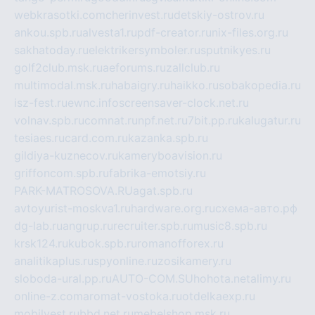
webkrasotki.com
cherinvest.ru
detskiy-ostrov.ru
ankou.spb.ru
alvesta1.ru
pdf-creator.ru
nix-files.org.ru
sakhatoday.ru
elektrikersymboler.ru
sputnikyes.ru
golf2club.msk.ru
aeforums.ru
zallclub.ru
multimodal.msk.ru
habaigry.ru
haikko.ru
sobakopedia.ru
isz-fest.ru
ewnc.info
screensaver-clock.net.ru
volnav.spb.ru
comnat.ru
npf.net.ru
7bit.pp.ru
kalugatur.ru
tesiaes.ru
card.com.ru
kazanka.spb.ru
gildiya-kuznecov.ru
kameryboavision.ru
griffoncom.spb.ru
fabrika-emotsiy.ru
PARK-MATROSOVA.RU
agat.spb.ru
avtoyurist-moskva1.ru
hardware.org.ru
схема-авто.рф
dg-lab.ru
angrup.ru
recruiter.spb.ru
music8.spb.ru
krsk124.ru
kubok.spb.ru
romanofforex.ru
analitikaplus.ru
spyonline.ru
zosikamery.ru
sloboda-ural.pp.ru
AUTO-COM.SU
hohota.net
alimy.ru
online-z.com
aromat-vostoka.ru
otdelkaexp.ru
mobilvest.ru
bbd.net.ru
mebelshop.msk.ru