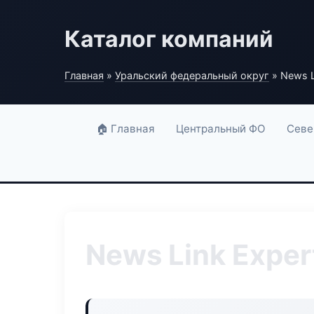
Каталог компаний
Главная
»
Уральский федеральный округ
» News L
🏠 Главная
Центральный ФО
Севе
News Link Exper