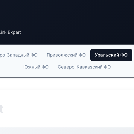
ink Expert
ро-Западный ФО
Приволжский ФО
Уральский ФО
Южный ФО
Северо-Кавказский ФО
t