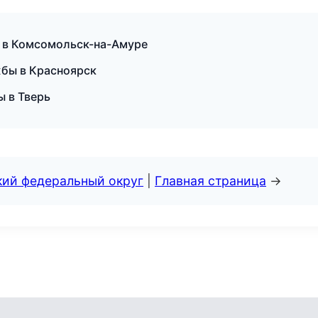
ог в Комсомольск-на-Амуре
жбы в Красноярск
ы в Тверь
кий федеральный округ
|
Главная страница
→