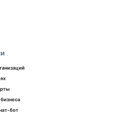
ми
ганизаций
иях
арты
 бизнеса
чат-бот