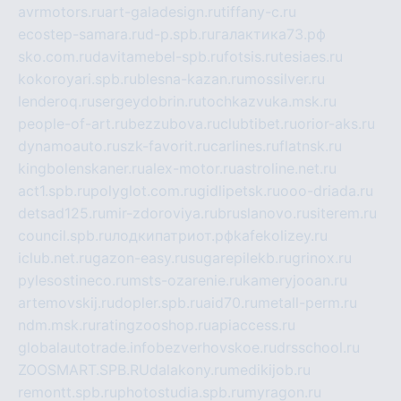
avrmotors.ru
art-galadesign.ru
tiffany-c.ru
ecostep-samara.ru
d-p.spb.ru
галактика73.рф
sko.com.ru
davitamebel-spb.ru
fotsis.ru
tesiaes.ru
kokoroyari.spb.ru
blesna-kazan.ru
mossilver.ru
lenderoq.ru
sergeydobrin.ru
tochkazvuka.msk.ru
people-of-art.ru
bezzubova.ru
clubtibet.ru
orior-aks.ru
dynamoauto.ru
szk-favorit.ru
carlines.ru
flatnsk.ru
kingbolenskaner.ru
alex-motor.ru
astroline.net.ru
act1.spb.ru
polyglot.com.ru
gidlipetsk.ru
ooo-driada.ru
detsad125.ru
mir-zdoroviya.ru
bruslanovo.ru
siterem.ru
council.spb.ru
лодкипатриот.рф
kafekolizey.ru
iclub.net.ru
gazon-easy.ru
sugarepilekb.ru
grinox.ru
pylesostineco.ru
msts-ozarenie.ru
kameryjooan.ru
artemovskij.ru
dopler.spb.ru
aid70.ru
metall-perm.ru
ndm.msk.ru
ratingzooshop.ru
apiaccess.ru
globalautotrade.info
bezverhovskoe.ru
drsschool.ru
ZOOSMART.SPB.RU
dalakony.ru
medikijob.ru
remontt.spb.ru
photostudia.spb.ru
myragon.ru