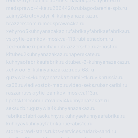
rebus-toys.ru
minelab-msk.ru
alabuga-cityhotel.ru
medsprawo-4-ka.ru
2864420.ru
blagodarenie-spb.ru
zajmy24.ru
tovudyi-4-kuhnyanazakaz.ru
brazzerscom.ru
medsprawo4ka.ru
xehyroo5kuhnyanazakaz.ru
fabrikayfabrikaefabrika.ru
vskrytie-zamkov-moskva-113.ru
biletnadom.ru
zed-online.ru
pimchax.ru
brazzers-hd.ru
z-host.ru
kitubeu2kuhnyanazakaz.ru
naperekate.ru
kuhnyaofabrikaufabrik.ru
kitubeu-2-kuhnyanazakaz.ru
xehyroo-5-kuhnyanazakaz.ru
cs-68.ru
guzywia-4-kuhnyanazakaz.ru
mir-tk.ru
vlknrussia.ru
cs68.ru
vladivostok-map.ru
video-seks.ru
bankaribi.ru
raszar.ru
vskrytie-zamkov-moskva113.ru
lipetsktelecom.ru
tovudyi4kuhnyanazakaz.ru
seksuzb.ru
guzywia4kuhnyanazakaz.ru
fabrikaofabrikaokuhny.ru
kuhnyaekuhnyaafabrika.ru
kuhnyaykuhnyayfabrika.ru
e-abis1c.ru
store-brawl-stars.ru
kts-services.ru
dark-sand.ru