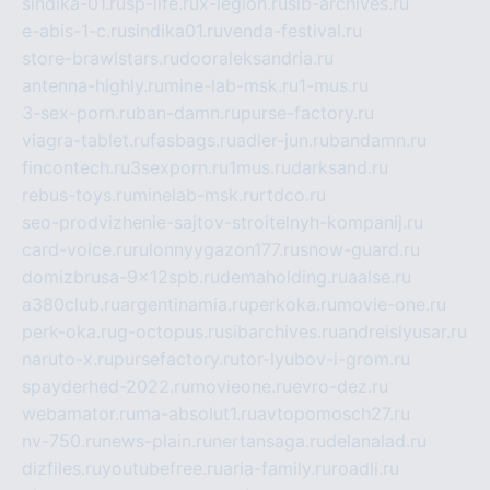
sindika-01.ru
sp-life.ru
x-legion.ru
sib-archives.ru
e-abis-1-c.ru
sindika01.ru
venda-festival.ru
store-brawlstars.ru
dooraleksandria.ru
antenna-highly.ru
mine-lab-msk.ru
1-mus.ru
3-sex-porn.ru
ban-damn.ru
purse-factory.ru
viagra-tablet.ru
fasbags.ru
adler-jun.ru
bandamn.ru
fincontech.ru
3sexporn.ru
1mus.ru
darksand.ru
rebus-toys.ru
minelab-msk.ru
rtdco.ru
seo-prodvizhenie-sajtov-stroitelnyh-kompanij.ru
card-voice.ru
rulonnyygazon177.ru
snow-guard.ru
domizbrusa-9x12spb.ru
demaholding.ru
aalse.ru
a380club.ru
argentinamia.ru
perkoka.ru
movie-one.ru
perk-oka.ru
g-octopus.ru
sibarchives.ru
andreislyusar.ru
naruto-x.ru
pursefactory.ru
tor-lyubov-i-grom.ru
spayderhed-2022.ru
movieone.ru
evro-dez.ru
webamator.ru
ma-absolut1.ru
avtopomosch27.ru
nv-750.ru
news-plain.ru
nertansaga.ru
delanalad.ru
dizfiles.ru
youtubefree.ru
aria-family.ru
roadli.ru