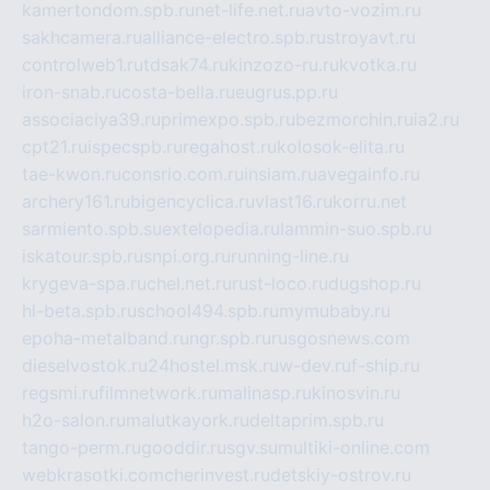
kamertondom.spb.ru
net-life.net.ru
avto-vozim.ru
sakhcamera.ru
alliance-electro.spb.ru
stroyavt.ru
controlweb1.ru
tdsak74.ru
kinzozo-ru.ru
kvotka.ru
iron-snab.ru
costa-bella.ru
eugrus.pp.ru
associaciya39.ru
primexpo.spb.ru
bezmorchin.ru
ia2.ru
cpt21.ru
ispecspb.ru
regahost.ru
kolosok-elita.ru
tae-kwon.ru
consrio.com.ru
insiam.ru
avegainfo.ru
archery161.ru
bigencyclica.ru
vlast16.ru
korru.net
sarmiento.spb.su
extelopedia.ru
lammin-suo.spb.ru
iskatour.spb.ru
snpi.org.ru
running-line.ru
krygeva-spa.ru
chel.net.ru
rust-loco.ru
dugshop.ru
hl-beta.spb.ru
school494.spb.ru
mymubaby.ru
epoha-metalband.ru
ngr.spb.ru
rusgosnews.com
dieselvostok.ru
24hostel.msk.ru
w-dev.ru
f-ship.ru
regsmi.ru
filmnetwork.ru
malinasp.ru
kinosvin.ru
h2o-salon.ru
malutkayork.ru
deltaprim.spb.ru
tango-perm.ru
gooddir.ru
sgv.su
multiki-online.com
webkrasotki.com
cherinvest.ru
detskiy-ostrov.ru