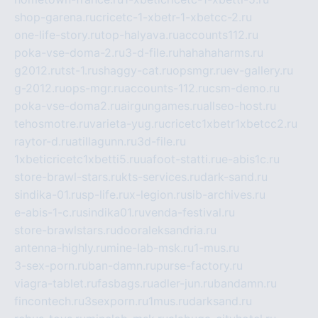
shop-garena.ru
cricetc-1-xbetr-1-xbetcc-2.ru
one-life-story.ru
top-halyava.ru
accounts112.ru
poka-vse-doma-2.ru
3-d-file.ru
hahahaharms.ru
g2012.ru
tst-1.ru
shaggy-cat.ru
opsmgr.ru
ev-gallery.ru
g-2012.ru
ops-mgr.ru
accounts-112.ru
csm-demo.ru
poka-vse-doma2.ru
airgungames.ru
allseo-host.ru
tehosmotre.ru
varieta-yug.ru
cricetc1xbetr1xbetcc2.ru
raytor-d.ru
atillagunn.ru
3d-file.ru
1xbeticricetc1xbetti5.ru
uafoot-statti.ru
e-abis1c.ru
store-brawl-stars.ru
kts-services.ru
dark-sand.ru
sindika-01.ru
sp-life.ru
x-legion.ru
sib-archives.ru
e-abis-1-c.ru
sindika01.ru
venda-festival.ru
store-brawlstars.ru
dooraleksandria.ru
antenna-highly.ru
mine-lab-msk.ru
1-mus.ru
3-sex-porn.ru
ban-damn.ru
purse-factory.ru
viagra-tablet.ru
fasbags.ru
adler-jun.ru
bandamn.ru
fincontech.ru
3sexporn.ru
1mus.ru
darksand.ru