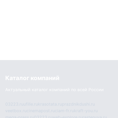
Каталог компаний
Актуальный каталог компаний по всей России
03223.ru
ufille.ru
krasotata.ru
prazdnikdushi.ru
veetbox.ru
cinemapost.ru
ciam-fr.ru
kraft-you.ru
mega-press.ru
03223.ru
web-explore.ru
rastenuya.ru