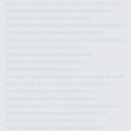
ankou.spb.ru
alvesta1.ru
pdf-creator.ru
nix-files.org.ru
sakhatoday.ru
elektrikersymboler.ru
sputnikyes.ru
golf2club.msk.ru
aeforums.ru
zallclub.ru
multimodal.msk.ru
habaigry.ru
haikko.ru
sobakopedia.ru
isz-fest.ru
ewnc.info
screensaver-clock.net.ru
volnav.spb.ru
comnat.ru
npf.net.ru
7bit.pp.ru
kalugatur.ru
tesiaes.ru
card.com.ru
kazanka.spb.ru
gildiya-kuznecov.ru
kameryboavision.ru
griffoncom.spb.ru
fabrika-emotsiy.ru
PARK-MATROSOVA.RU
agat.spb.ru
avtoyurist-moskva1.ru
hardware.org.ru
схема-авто.рф
dg-lab.ru
angrup.ru
recruiter.spb.ru
music8.spb.ru
krsk124.ru
kubok.spb.ru
romanofforex.ru
analitikaplus.ru
spyonline.ru
zosikamery.ru
sloboda-ural.pp.ru
AUTO-COM.SU
hohota.net
alimy.ru
online-z.com
aromat-vostoka.ru
otdelkaexp.ru
mobilvest.ru
bbd.net.ru
mebelshop.msk.ru
smp-forum.ru
bastion-td.ru
kosmoscreative.ru