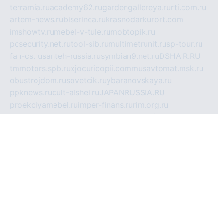
terramia.ru
academy62.ru
gardengallereya.ru
rti.com.ru
artem-news.ru
biserinca.ru
krasnodarkurort.com
imshowtv.ru
mebel-v-tule.ru
mobtopik.ru
pcsecurity.net.ru
tool-sib.ru
multimetrunit.ru
sp-tour.ru
fan-cs.ru
santeh-russia.ru
symbian9.net.ru
DSHAIR.RU
tmmotors.spb.ru
xjocuricopii.com
musavtomat.msk.ru
obustrojdom.ru
sovetcik.ru
ybaranovskaya.ru
ppknews.ru
cult-alshei.ru
JAPANRUSSIA.RU
proekciyamebel.ru
imper-finans.ru
rim.org.ru
glamourai.ru
brassminus.ru
zabor-pro.ru
ftn.pp.ru
dorogoe58.ru
laimengpacker.ru
kuzova-zapchasti.ru
sageerp.ru
taxodrom.ru
dsrazvitie.ru
hardcity.net.ru
ratinghomegames.ru
topservice25.ru
gubernyan.ru
gtglasslined.ru
ii4.ru
tssport.spb.ru
andorra24.com
blackwallstreet.ru
oboimos.ru
optim-doors.com.ru
ikuch.ru
nycr.org.ru
npa21.ru
vremya-ch.spb.ru
desert000.ru
ivtorgi.ru
ifiori.ru
catalog-statei.ru
dcv.org.ru
spetsmaster174.ru
ipkameryhiseeu.ru