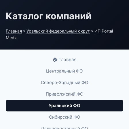
Каталог компаний
Главная
»
Уральский федеральный округ
» ИП Portal
Media
🏠 Главная
Центральный ФО
Северо-Западный ФО
Приволжский ФО
Уральский ФО
Сибирский ФО
Дальневосточный ФО