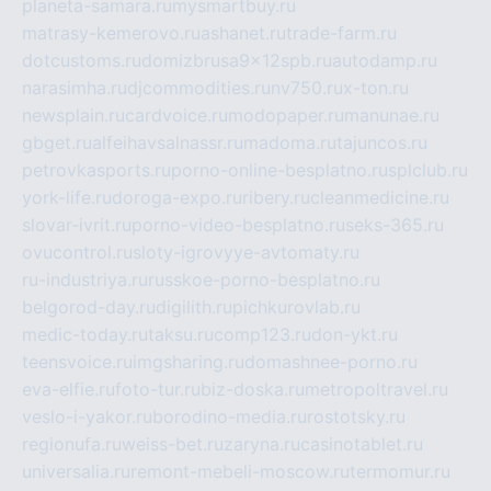
planeta-samara.ru
mysmartbuy.ru
matrasy-kemerovo.ru
ashanet.ru
trade-farm.ru
dotcustoms.ru
domizbrusa9x12spb.ru
autodamp.ru
narasimha.ru
djcommodities.ru
nv750.ru
x-ton.ru
newsplain.ru
cardvoice.ru
modopaper.ru
manunae.ru
gbget.ru
alfeihavsalnassr.ru
madoma.ru
tajuncos.ru
petrovkasports.ru
porno-online-besplatno.ru
splclub.ru
york-life.ru
doroga-expo.ru
ribery.ru
cleanmedicine.ru
slovar-ivrit.ru
porno-video-besplatno.ru
seks-365.ru
ovucontrol.ru
sloty-igrovyye-avtomaty.ru
ru-industriya.ru
russkoe-porno-besplatno.ru
belgorod-day.ru
digilith.ru
pichkurovlab.ru
medic-today.ru
taksu.ru
comp123.ru
don-ykt.ru
teensvoice.ru
imgsharing.ru
domashnee-porno.ru
eva-elfie.ru
foto-tur.ru
biz-doska.ru
metropoltravel.ru
veslo-i-yakor.ru
borodino-media.ru
rostotsky.ru
regionufa.ru
weiss-bet.ru
zaryna.ru
casinotablet.ru
universalia.ru
remont-mebeli-moscow.ru
termomur.ru