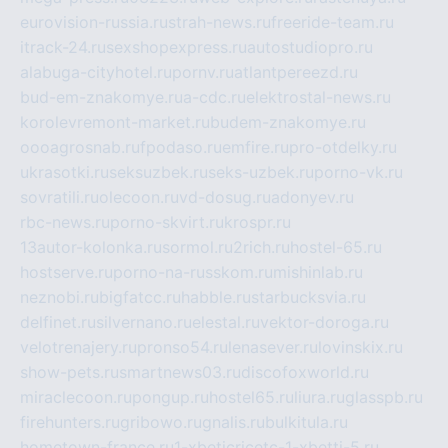
eurovision-russia.ru
strah-news.ru
freeride-team.ru
itrack-24.ru
sexshopexpress.ru
autostudiopro.ru
alabuga-cityhotel.ru
pornv.ru
atlantpereezd.ru
bud-em-znakomye.ru
a-cdc.ru
elektrostal-news.ru
korolevremont-market.ru
budem-znakomye.ru
oooagrosnab.ru
fpodaso.ru
emfire.ru
pro-otdelky.ru
ukrasotki.ru
seksuzbek.ru
seks-uzbek.ru
porno-vk.ru
sovratili.ru
olecoon.ru
vd-dosug.ru
adonyev.ru
rbc-news.ru
porno-skvirt.ru
krospr.ru
13autor-kolonka.ru
sormol.ru
2rich.ru
hostel-65.ru
hostserve.ru
porno-na-russkom.ru
mishinlab.ru
neznobi.ru
bigfatcc.ru
habble.ru
starbucksvia.ru
delfinet.ru
silvernano.ru
elestal.ru
vektor-doroga.ru
velotrenajery.ru
pronso54.ru
lenasever.ru
lovinskix.ru
show-pets.ru
smartnews03.ru
discofoxworld.ru
miraclecoon.ru
pongup.ru
hostel65.ru
liura.ru
glasspb.ru
firehunters.ru
gribowo.ru
gnalis.ru
bulkitula.ru
hometown-france.ru
1-xbeticricetc-1-xbetti-5.ru