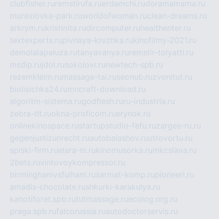
clubfisher.ru
remstirufa.ru
erdamchi.ru
doramamama.ru
muraviovka-park.ru
worldofwoman.ru
clean-dreams.ru
arkrym.ru
kristinita.ru
dircomputer.ru
healthenter.ru
textexperts.ru
pivnaya-kruzhka.ru
kinofilmy-2021.ru
demolalapaluza.ru
tanyavanya.ru
remstir-tolyatti.ru
msdip.ru
jdol.ru
sokolovr.ru
newtech-spb.ru
rezemkleim.ru
massage-tai.ru
seonub.ru
zvonitut.ru
biolisichka24.ru
mncraft-download.ru
algoritm-sistema.ru
godflesh.ru
ru-industria.ru
zebra-tlt.ru
okna-proficom.ru
erynok.ru
onlinekinospace.ru
startupstudio-fefu.ru
zarges-ru.ru
gegenjustizunrecht.ru
autobalashov.ru
utrovortu.ru
spiski-firm.ru
elara-m.ru
kinomusorka.ru
mkcslava.ru
2bets.ru
vintovoykompressor.ru
birminghamvsfulham.ru
sarmat-komp.ru
pioneeri.ru
amadis-chocolate.ru
shkurki-karakulya.ru
kanotiforet.spb.ru
tutmassage.ru
ecolog.org.ru
praga.spb.ru
falcorussia.ru
autodoctorservis.ru