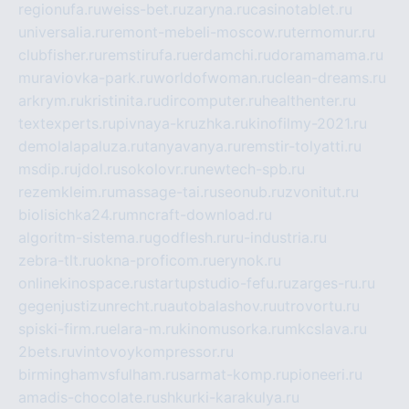
regionufa.ru
weiss-bet.ru
zaryna.ru
casinotablet.ru
universalia.ru
remont-mebeli-moscow.ru
termomur.ru
clubfisher.ru
remstirufa.ru
erdamchi.ru
doramamama.ru
muraviovka-park.ru
worldofwoman.ru
clean-dreams.ru
arkrym.ru
kristinita.ru
dircomputer.ru
healthenter.ru
textexperts.ru
pivnaya-kruzhka.ru
kinofilmy-2021.ru
demolalapaluza.ru
tanyavanya.ru
remstir-tolyatti.ru
msdip.ru
jdol.ru
sokolovr.ru
newtech-spb.ru
rezemkleim.ru
massage-tai.ru
seonub.ru
zvonitut.ru
biolisichka24.ru
mncraft-download.ru
algoritm-sistema.ru
godflesh.ru
ru-industria.ru
zebra-tlt.ru
okna-proficom.ru
erynok.ru
onlinekinospace.ru
startupstudio-fefu.ru
zarges-ru.ru
gegenjustizunrecht.ru
autobalashov.ru
utrovortu.ru
spiski-firm.ru
elara-m.ru
kinomusorka.ru
mkcslava.ru
2bets.ru
vintovoykompressor.ru
birminghamvsfulham.ru
sarmat-komp.ru
pioneeri.ru
amadis-chocolate.ru
shkurki-karakulya.ru