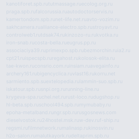
kanotiforet.spb.ru
tutmassage.ru
ecolog.org.ru
praga.spb.ru
falcorussia.ru
autodoctorservis.ru
kamertondom.spb.ru
net-life.net.ru
avto-vozim.ru
sakhcamera.ru
alliance-electro.spb.ru
stroyavt.ru
controlweb1.ru
tdsak74.ru
kinzozo-ru.ru
kvotka.ru
iron-snab.ru
costa-bella.ru
eugrus.pp.ru
associaciya39.ru
primexpo.spb.ru
bezmorchin.ru
ia2.ru
cpt21.ru
ispecspb.ru
regahost.ru
kolosok-elita.ru
tae-kwon.ru
consrio.com.ru
insiam.ru
avegainfo.ru
archery161.ru
bigencyclica.ru
vlast16.ru
korru.net
sarmiento.spb.su
extelopedia.ru
lammin-suo.spb.ru
iskatour.spb.ru
snpi.org.ru
running-line.ru
krygeva-spa.ru
chel.net.ru
rust-loco.ru
dugshop.ru
hl-beta.spb.ru
school494.spb.ru
mymubaby.ru
epoha-metalband.ru
ngr.spb.ru
rusgosnews.com
dieselvostok.ru
24hostel.msk.ru
w-dev.ru
f-ship.ru
regsmi.ru
filmnetwork.ru
malinasp.ru
kinosvin.ru
h2o-salon.ru
malutkayork.ru
deltaprim.spb.ru