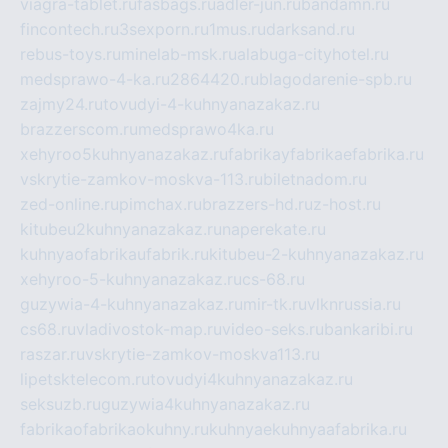
viagra-tablet.ru
fasbags.ru
adler-jun.ru
bandamn.ru
fincontech.ru
3sexporn.ru
1mus.ru
darksand.ru
rebus-toys.ru
minelab-msk.ru
alabuga-cityhotel.ru
medsprawo-4-ka.ru
2864420.ru
blagodarenie-spb.ru
zajmy24.ru
tovudyi-4-kuhnyanazakaz.ru
brazzerscom.ru
medsprawo4ka.ru
xehyroo5kuhnyanazakaz.ru
fabrikayfabrikaefabrika.ru
vskrytie-zamkov-moskva-113.ru
biletnadom.ru
zed-online.ru
pimchax.ru
brazzers-hd.ru
z-host.ru
kitubeu2kuhnyanazakaz.ru
naperekate.ru
kuhnyaofabrikaufabrik.ru
kitubeu-2-kuhnyanazakaz.ru
xehyroo-5-kuhnyanazakaz.ru
cs-68.ru
guzywia-4-kuhnyanazakaz.ru
mir-tk.ru
vlknrussia.ru
cs68.ru
vladivostok-map.ru
video-seks.ru
bankaribi.ru
raszar.ru
vskrytie-zamkov-moskva113.ru
lipetsktelecom.ru
tovudyi4kuhnyanazakaz.ru
seksuzb.ru
guzywia4kuhnyanazakaz.ru
fabrikaofabrikaokuhny.ru
kuhnyaekuhnyaafabrika.ru