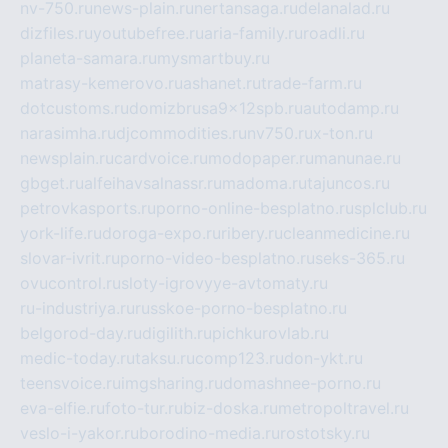
nv-750.ru
news-plain.ru
nertansaga.ru
delanalad.ru
dizfiles.ru
youtubefree.ru
aria-family.ru
roadli.ru
planeta-samara.ru
mysmartbuy.ru
matrasy-kemerovo.ru
ashanet.ru
trade-farm.ru
dotcustoms.ru
domizbrusa9x12spb.ru
autodamp.ru
narasimha.ru
djcommodities.ru
nv750.ru
x-ton.ru
newsplain.ru
cardvoice.ru
modopaper.ru
manunae.ru
gbget.ru
alfeihavsalnassr.ru
madoma.ru
tajuncos.ru
petrovkasports.ru
porno-online-besplatno.ru
splclub.ru
york-life.ru
doroga-expo.ru
ribery.ru
cleanmedicine.ru
slovar-ivrit.ru
porno-video-besplatno.ru
seks-365.ru
ovucontrol.ru
sloty-igrovyye-avtomaty.ru
ru-industriya.ru
russkoe-porno-besplatno.ru
belgorod-day.ru
digilith.ru
pichkurovlab.ru
medic-today.ru
taksu.ru
comp123.ru
don-ykt.ru
teensvoice.ru
imgsharing.ru
domashnee-porno.ru
eva-elfie.ru
foto-tur.ru
biz-doska.ru
metropoltravel.ru
veslo-i-yakor.ru
borodino-media.ru
rostotsky.ru