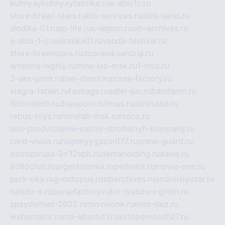
kuhnyaykuhnyayfabrika.ru
e-abis1c.ru
store-brawl-stars.ru
kts-services.ru
dark-sand.ru
sindika-01.ru
sp-life.ru
x-legion.ru
sib-archives.ru
e-abis-1-c.ru
sindika01.ru
venda-festival.ru
store-brawlstars.ru
dooraleksandria.ru
antenna-highly.ru
mine-lab-msk.ru
1-mus.ru
3-sex-porn.ru
ban-damn.ru
purse-factory.ru
viagra-tablet.ru
fasbags.ru
adler-jun.ru
bandamn.ru
fincontech.ru
3sexporn.ru
1mus.ru
darksand.ru
rebus-toys.ru
minelab-msk.ru
rtdco.ru
seo-prodvizhenie-sajtov-stroitelnyh-kompanij.ru
card-voice.ru
rulonnyygazon177.ru
snow-guard.ru
domizbrusa-9x12spb.ru
demaholding.ru
aalse.ru
a380club.ru
argentinamia.ru
perkoka.ru
movie-one.ru
perk-oka.ru
g-octopus.ru
sibarchives.ru
andreislyusar.ru
naruto-x.ru
pursefactory.ru
tor-lyubov-i-grom.ru
spayderhed-2022.ru
movieone.ru
evro-dez.ru
webamator.ru
ma-absolut1.ru
avtopomosch27.ru