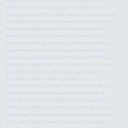
03223.ru
ufille.ru
krasotata.ru
prazdnikdushi.ru
veetbox.ru
cinemapost.ru
ciam-fr.ru
kraft-you.ru
mega-press.ru
03223.ru
web-explore.ru
rastenuya.ru
eurovision-russia.ru
strah-news.ru
freeride-team.ru
itrack-24.ru
sexshopexpress.ru
autostudiopro.ru
alabuga-cityhotel.ru
pornv.ru
atlantpereezd.ru
bud-em-znakomye.ru
a-cdc.ru
elektrostal-news.ru
korolevremont-market.ru
budem-znakomye.ru
oooagrosnab.ru
fpodaso.ru
emfire.ru
pro-otdelky.ru
ukrasotki.ru
seksuzbek.ru
seks-uzbek.ru
porno-vk.ru
sovratili.ru
olecoon.ru
vd-dosug.ru
adonyev.ru
rbc-news.ru
porno-skvirt.ru
krospr.ru
13autor-kolonka.ru
sormol.ru
2rich.ru
hostel-65.ru
hostserve.ru
porno-na-russkom.ru
mishinlab.ru
neznobi.ru
bigfatcc.ru
habble.ru
starbucksvia.ru
delfinet.ru
silvernano.ru
elestal.ru
vektor-doroga.ru
velotrenajery.ru
pronso54.ru
lenasever.ru
lovinskix.ru
show-pets.ru
smartnews03.ru
discofoxworld.ru