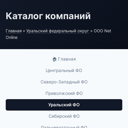
Каталог компаний
Главная
»
Уральский федеральный округ
» ООО Net
Online
🏠 Главная
Центральный ФО
Северо-Западный ФО
Приволжский ФО
Уральский ФО
Сибирский ФО
Дальневосточный ФО