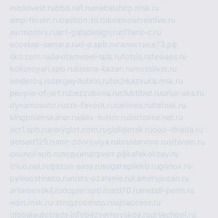
mobilvest.ru
bbd.net.ru
mebelshop.msk.ru
smp-forum.ru
bastion-td.ru
kosmoscreative.ru
avrmotors.ru
art-galadesign.ru
tiffany-c.ru
ecostep-samara.ru
d-p.spb.ru
галактика73.рф
sko.com.ru
davitamebel-spb.ru
fotsis.ru
tesiaes.ru
kokoroyari.spb.ru
blesna-kazan.ru
mossilver.ru
lenderoq.ru
sergeydobrin.ru
tochkazvuka.msk.ru
people-of-art.ru
bezzubova.ru
clubtibet.ru
orior-aks.ru
dynamoauto.ru
szk-favorit.ru
carlines.ru
flatnsk.ru
kingbolenskaner.ru
alex-motor.ru
astroline.net.ru
act1.spb.ru
polyglot.com.ru
gidlipetsk.ru
ooo-driada.ru
detsad125.ru
mir-zdoroviya.ru
bruslanovo.ru
siterem.ru
council.spb.ru
лодкипатриот.рф
kafekolizey.ru
iclub.net.ru
gazon-easy.ru
sugarepilekb.ru
grinox.ru
pylesostineco.ru
msts-ozarenie.ru
kameryjooan.ru
artemovskij.ru
dopler.spb.ru
aid70.ru
metall-perm.ru
ndm.msk.ru
ratingzooshop.ru
apiaccess.ru
globalautotrade.info
bezverhovskoe.ru
drsschool.ru