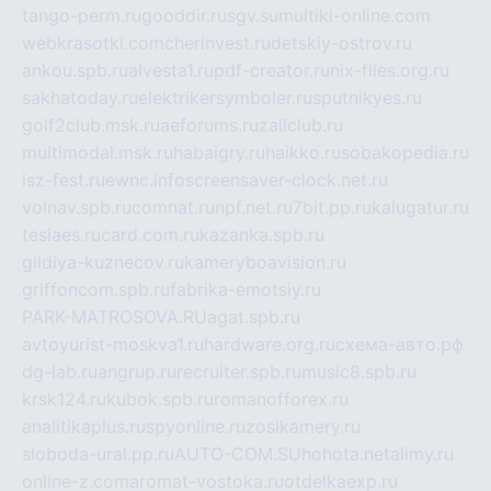
tango-perm.ru
gooddir.ru
sgv.su
multiki-online.com
webkrasotki.com
cherinvest.ru
detskiy-ostrov.ru
ankou.spb.ru
alvesta1.ru
pdf-creator.ru
nix-files.org.ru
sakhatoday.ru
elektrikersymboler.ru
sputnikyes.ru
golf2club.msk.ru
aeforums.ru
zallclub.ru
multimodal.msk.ru
habaigry.ru
haikko.ru
sobakopedia.ru
isz-fest.ru
ewnc.info
screensaver-clock.net.ru
volnav.spb.ru
comnat.ru
npf.net.ru
7bit.pp.ru
kalugatur.ru
tesiaes.ru
card.com.ru
kazanka.spb.ru
gildiya-kuznecov.ru
kameryboavision.ru
griffoncom.spb.ru
fabrika-emotsiy.ru
PARK-MATROSOVA.RU
agat.spb.ru
avtoyurist-moskva1.ru
hardware.org.ru
схема-авто.рф
dg-lab.ru
angrup.ru
recruiter.spb.ru
music8.spb.ru
krsk124.ru
kubok.spb.ru
romanofforex.ru
analitikaplus.ru
spyonline.ru
zosikamery.ru
sloboda-ural.pp.ru
AUTO-COM.SU
hohota.net
alimy.ru
online-z.com
aromat-vostoka.ru
otdelkaexp.ru