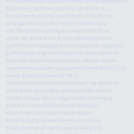
miraclecoon.ru
pongup.ru
hostel65.ru
liura.ru
glasspb.ru
firehunters.ru
gribowo.ru
gnalis.ru
bulkitula.ru
hometown-france.ru
1-xbeticricetc-1-xbetti-5.ru
shop-garena.ru
cricetc-1-xbetr-1-xbetcc-2.ru
one-life-story.ru
top-halyava.ru
accounts112.ru
poka-vse-doma-2.ru
3-d-file.ru
hahahaharms.ru
g2012.ru
tst-1.ru
shaggy-cat.ru
opsmgr.ru
ev-gallery.ru
g-2012.ru
ops-mgr.ru
accounts-112.ru
csm-demo.ru
poka-vse-doma2.ru
airgungames.ru
allseo-host.ru
tehosmotre.ru
varieta-yug.ru
cricetc1xbetr1xbetcc2.ru
raytor-d.ru
atillagunn.ru
3d-file.ru
1xbeticricetc1xbetti5.ru
uafoot-statti.ru
e-abis1c.ru
store-brawl-stars.ru
kts-services.ru
dark-sand.ru
sindika-01.ru
sp-life.ru
x-legion.ru
sib-archives.ru
e-abis-1-c.ru
sindika01.ru
venda-festival.ru
store-brawlstars.ru
dooraleksandria.ru
antenna-highly.ru
mine-lab-msk.ru
1-mus.ru
3-sex-porn.ru
ban-damn.ru
purse-factory.ru