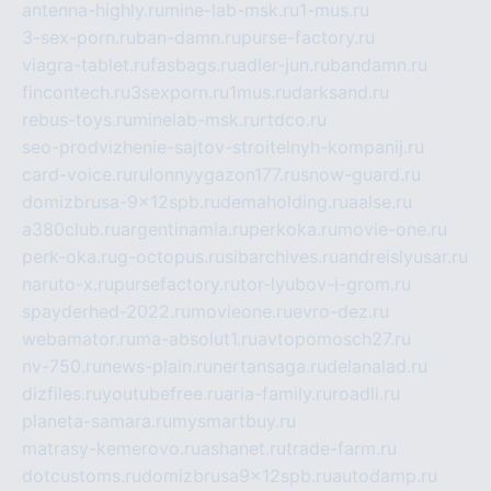
antenna-highly.ru
mine-lab-msk.ru
1-mus.ru
3-sex-porn.ru
ban-damn.ru
purse-factory.ru
viagra-tablet.ru
fasbags.ru
adler-jun.ru
bandamn.ru
fincontech.ru
3sexporn.ru
1mus.ru
darksand.ru
rebus-toys.ru
minelab-msk.ru
rtdco.ru
seo-prodvizhenie-sajtov-stroitelnyh-kompanij.ru
card-voice.ru
rulonnyygazon177.ru
snow-guard.ru
domizbrusa-9x12spb.ru
demaholding.ru
aalse.ru
a380club.ru
argentinamia.ru
perkoka.ru
movie-one.ru
perk-oka.ru
g-octopus.ru
sibarchives.ru
andreislyusar.ru
naruto-x.ru
pursefactory.ru
tor-lyubov-i-grom.ru
spayderhed-2022.ru
movieone.ru
evro-dez.ru
webamator.ru
ma-absolut1.ru
avtopomosch27.ru
nv-750.ru
news-plain.ru
nertansaga.ru
delanalad.ru
dizfiles.ru
youtubefree.ru
aria-family.ru
roadli.ru
planeta-samara.ru
mysmartbuy.ru
matrasy-kemerovo.ru
ashanet.ru
trade-farm.ru
dotcustoms.ru
domizbrusa9x12spb.ru
autodamp.ru