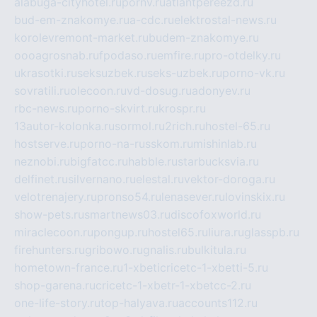
alabuga-cityhotel.ru
pornv.ru
atlantpereezd.ru
bud-em-znakomye.ru
a-cdc.ru
elektrostal-news.ru
korolevremont-market.ru
budem-znakomye.ru
oooagrosnab.ru
fpodaso.ru
emfire.ru
pro-otdelky.ru
ukrasotki.ru
seksuzbek.ru
seks-uzbek.ru
porno-vk.ru
sovratili.ru
olecoon.ru
vd-dosug.ru
adonyev.ru
rbc-news.ru
porno-skvirt.ru
krospr.ru
13autor-kolonka.ru
sormol.ru
2rich.ru
hostel-65.ru
hostserve.ru
porno-na-russkom.ru
mishinlab.ru
neznobi.ru
bigfatcc.ru
habble.ru
starbucksvia.ru
delfinet.ru
silvernano.ru
elestal.ru
vektor-doroga.ru
velotrenajery.ru
pronso54.ru
lenasever.ru
lovinskix.ru
show-pets.ru
smartnews03.ru
discofoxworld.ru
miraclecoon.ru
pongup.ru
hostel65.ru
liura.ru
glasspb.ru
firehunters.ru
gribowo.ru
gnalis.ru
bulkitula.ru
hometown-france.ru
1-xbeticricetc-1-xbetti-5.ru
shop-garena.ru
cricetc-1-xbetr-1-xbetcc-2.ru
one-life-story.ru
top-halyava.ru
accounts112.ru