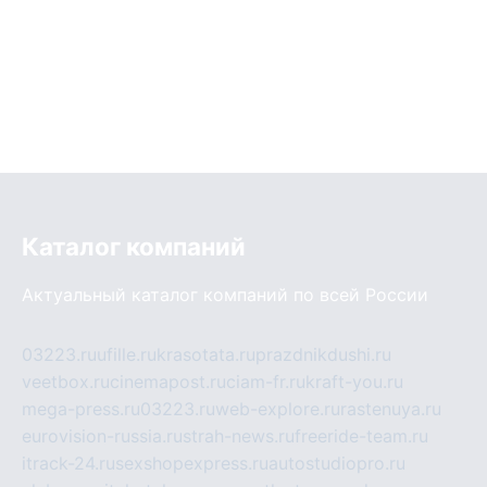
Каталог компаний
Актуальный каталог компаний по всей России
03223.ru
ufille.ru
krasotata.ru
prazdnikdushi.ru
veetbox.ru
cinemapost.ru
ciam-fr.ru
kraft-you.ru
mega-press.ru
03223.ru
web-explore.ru
rastenuya.ru
eurovision-russia.ru
strah-news.ru
freeride-team.ru
itrack-24.ru
sexshopexpress.ru
autostudiopro.ru