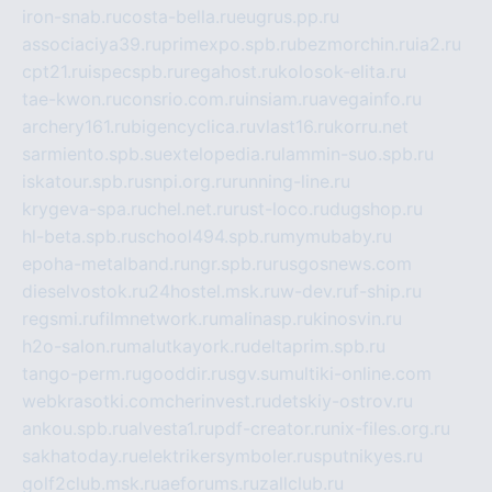
iron-snab.ru
costa-bella.ru
eugrus.pp.ru
associaciya39.ru
primexpo.spb.ru
bezmorchin.ru
ia2.ru
cpt21.ru
ispecspb.ru
regahost.ru
kolosok-elita.ru
tae-kwon.ru
consrio.com.ru
insiam.ru
avegainfo.ru
archery161.ru
bigencyclica.ru
vlast16.ru
korru.net
sarmiento.spb.su
extelopedia.ru
lammin-suo.spb.ru
iskatour.spb.ru
snpi.org.ru
running-line.ru
krygeva-spa.ru
chel.net.ru
rust-loco.ru
dugshop.ru
hl-beta.spb.ru
school494.spb.ru
mymubaby.ru
epoha-metalband.ru
ngr.spb.ru
rusgosnews.com
dieselvostok.ru
24hostel.msk.ru
w-dev.ru
f-ship.ru
regsmi.ru
filmnetwork.ru
malinasp.ru
kinosvin.ru
h2o-salon.ru
malutkayork.ru
deltaprim.spb.ru
tango-perm.ru
gooddir.ru
sgv.su
multiki-online.com
webkrasotki.com
cherinvest.ru
detskiy-ostrov.ru
ankou.spb.ru
alvesta1.ru
pdf-creator.ru
nix-files.org.ru
sakhatoday.ru
elektrikersymboler.ru
sputnikyes.ru
golf2club.msk.ru
aeforums.ru
zallclub.ru