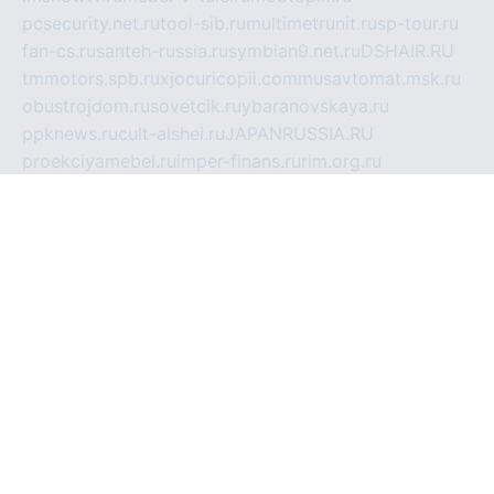
pcsecurity.net.ru
tool-sib.ru
multimetrunit.ru
sp-tour.ru
fan-cs.ru
santeh-russia.ru
symbian9.net.ru
DSHAIR.RU
tmmotors.spb.ru
xjocuricopii.com
musavtomat.msk.ru
obustrojdom.ru
sovetcik.ru
ybaranovskaya.ru
ppknews.ru
cult-alshei.ru
JAPANRUSSIA.RU
proekciyamebel.ru
imper-finans.ru
rim.org.ru
glamourai.ru
brassminus.ru
zabor-pro.ru
ftn.pp.ru
dorogoe58.ru
laimengpacker.ru
kuzova-zapchasti.ru
sageerp.ru
taxodrom.ru
dsrazvitie.ru
hardcity.net.ru
ratinghomegames.ru
topservice25.ru
gubernyan.ru
gtglasslined.ru
ii4.ru
tssport.spb.ru
andorra24.com
blackwallstreet.ru
oboimos.ru
optim-doors.com.ru
ikuch.ru
nycr.org.ru
npa21.ru
vremya-ch.spb.ru
desert000.ru
ivtorgi.ru
ifiori.ru
catalog-statei.ru
dcv.org.ru
spetsmaster174.ru
ipkameryhiseeu.ru
dum26.ru
ruspol.spb.ru
fr-opendp.ru
kam-solnyshko.ru
cheyenne-arapaho.ru
sevzapmetal.spb.ru
ted-lapidus.spb.ru
parasite-eliminator.ru