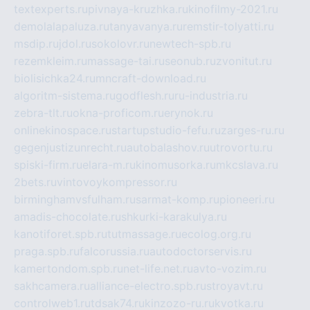
textexperts.ru
pivnaya-kruzhka.ru
kinofilmy-2021.ru
demolalapaluza.ru
tanyavanya.ru
remstir-tolyatti.ru
msdip.ru
jdol.ru
sokolovr.ru
newtech-spb.ru
rezemkleim.ru
massage-tai.ru
seonub.ru
zvonitut.ru
biolisichka24.ru
mncraft-download.ru
algoritm-sistema.ru
godflesh.ru
ru-industria.ru
zebra-tlt.ru
okna-proficom.ru
erynok.ru
onlinekinospace.ru
startupstudio-fefu.ru
zarges-ru.ru
gegenjustizunrecht.ru
autobalashov.ru
utrovortu.ru
spiski-firm.ru
elara-m.ru
kinomusorka.ru
mkcslava.ru
2bets.ru
vintovoykompressor.ru
birminghamvsfulham.ru
sarmat-komp.ru
pioneeri.ru
amadis-chocolate.ru
shkurki-karakulya.ru
kanotiforet.spb.ru
tutmassage.ru
ecolog.org.ru
praga.spb.ru
falcorussia.ru
autodoctorservis.ru
kamertondom.spb.ru
net-life.net.ru
avto-vozim.ru
sakhcamera.ru
alliance-electro.spb.ru
stroyavt.ru
controlweb1.ru
tdsak74.ru
kinzozo-ru.ru
kvotka.ru