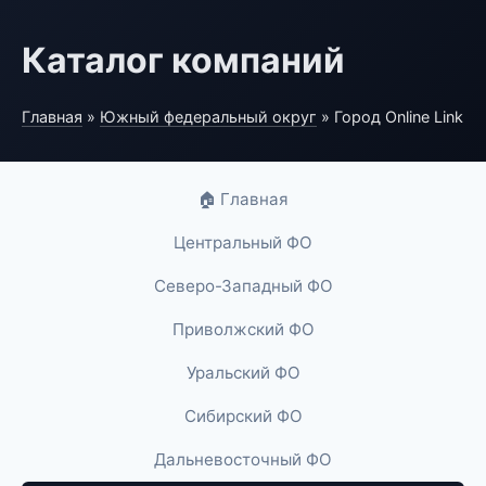
Каталог компаний
Главная
»
Южный федеральный округ
» Город Online Link
🏠 Главная
Центральный ФО
Северо-Западный ФО
Приволжский ФО
Уральский ФО
Сибирский ФО
Дальневосточный ФО