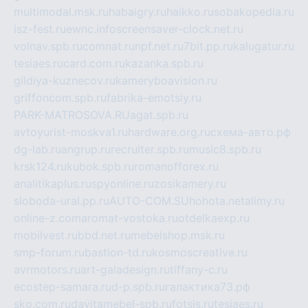
multimodal.msk.ru
habaigry.ru
haikko.ru
sobakopedia.ru
isz-fest.ru
ewnc.info
screensaver-clock.net.ru
volnav.spb.ru
comnat.ru
npf.net.ru
7bit.pp.ru
kalugatur.ru
tesiaes.ru
card.com.ru
kazanka.spb.ru
gildiya-kuznecov.ru
kameryboavision.ru
griffoncom.spb.ru
fabrika-emotsiy.ru
PARK-MATROSOVA.RU
agat.spb.ru
avtoyurist-moskva1.ru
hardware.org.ru
схема-авто.рф
dg-lab.ru
angrup.ru
recruiter.spb.ru
music8.spb.ru
krsk124.ru
kubok.spb.ru
romanofforex.ru
analitikaplus.ru
spyonline.ru
zosikamery.ru
sloboda-ural.pp.ru
AUTO-COM.SU
hohota.net
alimy.ru
online-z.com
aromat-vostoka.ru
otdelkaexp.ru
mobilvest.ru
bbd.net.ru
mebelshop.msk.ru
smp-forum.ru
bastion-td.ru
kosmoscreative.ru
avrmotors.ru
art-galadesign.ru
tiffany-c.ru
ecostep-samara.ru
d-p.spb.ru
галактика73.рф
sko.com.ru
davitamebel-spb.ru
fotsis.ru
tesiaes.ru