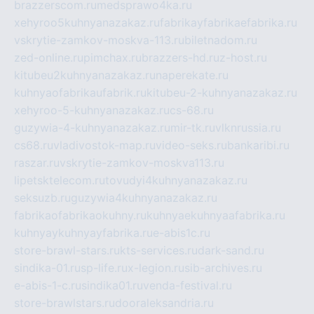
brazzerscom.ru
medsprawo4ka.ru
xehyroo5kuhnyanazakaz.ru
fabrikayfabrikaefabrika.ru
vskrytie-zamkov-moskva-113.ru
biletnadom.ru
zed-online.ru
pimchax.ru
brazzers-hd.ru
z-host.ru
kitubeu2kuhnyanazakaz.ru
naperekate.ru
kuhnyaofabrikaufabrik.ru
kitubeu-2-kuhnyanazakaz.ru
xehyroo-5-kuhnyanazakaz.ru
cs-68.ru
guzywia-4-kuhnyanazakaz.ru
mir-tk.ru
vlknrussia.ru
cs68.ru
vladivostok-map.ru
video-seks.ru
bankaribi.ru
raszar.ru
vskrytie-zamkov-moskva113.ru
lipetsktelecom.ru
tovudyi4kuhnyanazakaz.ru
seksuzb.ru
guzywia4kuhnyanazakaz.ru
fabrikaofabrikaokuhny.ru
kuhnyaekuhnyaafabrika.ru
kuhnyaykuhnyayfabrika.ru
e-abis1c.ru
store-brawl-stars.ru
kts-services.ru
dark-sand.ru
sindika-01.ru
sp-life.ru
x-legion.ru
sib-archives.ru
e-abis-1-c.ru
sindika01.ru
venda-festival.ru
store-brawlstars.ru
dooraleksandria.ru