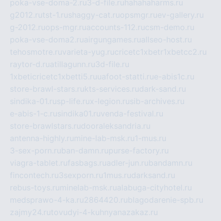
poka-vse-doma-2.ru
3-d-file.ru
hahahaharms.ru
g2012.ru
tst-1.ru
shaggy-cat.ru
opsmgr.ru
ev-gallery.ru
g-2012.ru
ops-mgr.ru
accounts-112.ru
csm-demo.ru
poka-vse-doma2.ru
airgungames.ru
allseo-host.ru
tehosmotre.ru
varieta-yug.ru
cricetc1xbetr1xbetcc2.ru
raytor-d.ru
atillagunn.ru
3d-file.ru
1xbeticricetc1xbetti5.ru
uafoot-statti.ru
e-abis1c.ru
store-brawl-stars.ru
kts-services.ru
dark-sand.ru
sindika-01.ru
sp-life.ru
x-legion.ru
sib-archives.ru
e-abis-1-c.ru
sindika01.ru
venda-festival.ru
store-brawlstars.ru
dooraleksandria.ru
antenna-highly.ru
mine-lab-msk.ru
1-mus.ru
3-sex-porn.ru
ban-damn.ru
purse-factory.ru
viagra-tablet.ru
fasbags.ru
adler-jun.ru
bandamn.ru
fincontech.ru
3sexporn.ru
1mus.ru
darksand.ru
rebus-toys.ru
minelab-msk.ru
alabuga-cityhotel.ru
medsprawo-4-ka.ru
2864420.ru
blagodarenie-spb.ru
zajmy24.ru
tovudyi-4-kuhnyanazakaz.ru