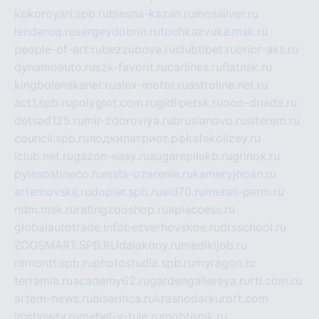
kokoroyari.spb.ru
blesna-kazan.ru
mossilver.ru
lenderoq.ru
sergeydobrin.ru
tochkazvuka.msk.ru
people-of-art.ru
bezzubova.ru
clubtibet.ru
orior-aks.ru
dynamoauto.ru
szk-favorit.ru
carlines.ru
flatnsk.ru
kingbolenskaner.ru
alex-motor.ru
astroline.net.ru
act1.spb.ru
polyglot.com.ru
gidlipetsk.ru
ooo-driada.ru
detsad125.ru
mir-zdoroviya.ru
bruslanovo.ru
siterem.ru
council.spb.ru
лодкипатриот.рф
kafekolizey.ru
iclub.net.ru
gazon-easy.ru
sugarepilekb.ru
grinox.ru
pylesostineco.ru
msts-ozarenie.ru
kameryjooan.ru
artemovskij.ru
dopler.spb.ru
aid70.ru
metall-perm.ru
ndm.msk.ru
ratingzooshop.ru
apiaccess.ru
globalautotrade.info
bezverhovskoe.ru
drsschool.ru
ZOOSMART.SPB.RU
dalakony.ru
medikijob.ru
remontt.spb.ru
photostudia.spb.ru
myragon.ru
terramia.ru
academy62.ru
gardengallereya.ru
rti.com.ru
artem-news.ru
biserinca.ru
krasnodarkurort.com
imshowtv.ru
mebel-v-tule.ru
mobtopik.ru