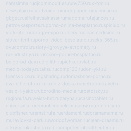
narasimha.ru
djcommodities.ru
nv750.ru
x-ton.ru
newsplain.ru
cardvoice.ru
modopaper.ru
manunae.ru
gbget.ru
alfeihavsalnassr.ru
madoma.ru
tajuncos.ru
petrovkasports.ru
porno-online-besplatno.ru
splclub.ru
york-life.ru
doroga-expo.ru
ribery.ru
cleanmedicine.ru
slovar-ivrit.ru
porno-video-besplatno.ru
seks-365.ru
ovucontrol.ru
sloty-igrovyye-avtomaty.ru
ru-industriya.ru
russkoe-porno-besplatno.ru
belgorod-day.ru
digilith.ru
pichkurovlab.ru
medic-today.ru
taksu.ru
comp123.ru
don-ykt.ru
teensvoice.ru
imgsharing.ru
domashnee-porno.ru
eva-elfie.ru
foto-tur.ru
biz-doska.ru
metropoltravel.ru
veslo-i-yakor.ru
borodino-media.ru
rostotsky.ru
regionufa.ru
weiss-bet.ru
zaryna.ru
casinotablet.ru
universalia.ru
remont-mebeli-moscow.ru
termomur.ru
clubfisher.ru
remstirufa.ru
erdamchi.ru
doramamama.ru
muraviovka-park.ru
worldofwoman.ru
clean-dreams.ru
arkrym.ru
kristinita.ru
dircomputer.ru
healthenter.ru