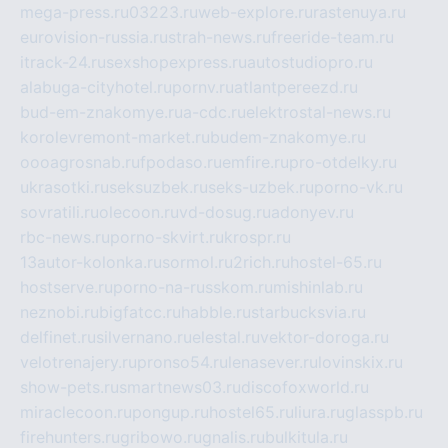
mega-press.ru
03223.ru
web-explore.ru
rastenuya.ru
eurovision-russia.ru
strah-news.ru
freeride-team.ru
itrack-24.ru
sexshopexpress.ru
autostudiopro.ru
alabuga-cityhotel.ru
pornv.ru
atlantpereezd.ru
bud-em-znakomye.ru
a-cdc.ru
elektrostal-news.ru
korolevremont-market.ru
budem-znakomye.ru
oooagrosnab.ru
fpodaso.ru
emfire.ru
pro-otdelky.ru
ukrasotki.ru
seksuzbek.ru
seks-uzbek.ru
porno-vk.ru
sovratili.ru
olecoon.ru
vd-dosug.ru
adonyev.ru
rbc-news.ru
porno-skvirt.ru
krospr.ru
13autor-kolonka.ru
sormol.ru
2rich.ru
hostel-65.ru
hostserve.ru
porno-na-russkom.ru
mishinlab.ru
neznobi.ru
bigfatcc.ru
habble.ru
starbucksvia.ru
delfinet.ru
silvernano.ru
elestal.ru
vektor-doroga.ru
velotrenajery.ru
pronso54.ru
lenasever.ru
lovinskix.ru
show-pets.ru
smartnews03.ru
discofoxworld.ru
miraclecoon.ru
pongup.ru
hostel65.ru
liura.ru
glasspb.ru
firehunters.ru
gribowo.ru
gnalis.ru
bulkitula.ru