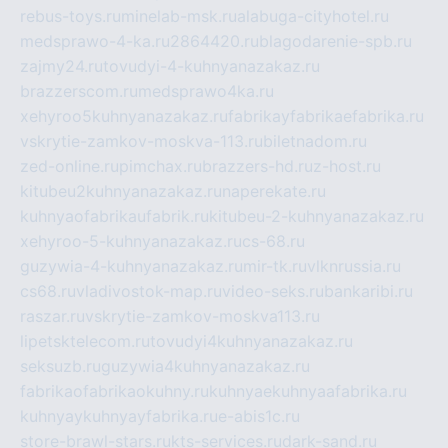
rebus-toys.ru
minelab-msk.ru
alabuga-cityhotel.ru
medsprawo-4-ka.ru
2864420.ru
blagodarenie-spb.ru
zajmy24.ru
tovudyi-4-kuhnyanazakaz.ru
brazzerscom.ru
medsprawo4ka.ru
xehyroo5kuhnyanazakaz.ru
fabrikayfabrikaefabrika.ru
vskrytie-zamkov-moskva-113.ru
biletnadom.ru
zed-online.ru
pimchax.ru
brazzers-hd.ru
z-host.ru
kitubeu2kuhnyanazakaz.ru
naperekate.ru
kuhnyaofabrikaufabrik.ru
kitubeu-2-kuhnyanazakaz.ru
xehyroo-5-kuhnyanazakaz.ru
cs-68.ru
guzywia-4-kuhnyanazakaz.ru
mir-tk.ru
vlknrussia.ru
cs68.ru
vladivostok-map.ru
video-seks.ru
bankaribi.ru
raszar.ru
vskrytie-zamkov-moskva113.ru
lipetsktelecom.ru
tovudyi4kuhnyanazakaz.ru
seksuzb.ru
guzywia4kuhnyanazakaz.ru
fabrikaofabrikaokuhny.ru
kuhnyaekuhnyaafabrika.ru
kuhnyaykuhnyayfabrika.ru
e-abis1c.ru
store-brawl-stars.ru
kts-services.ru
dark-sand.ru