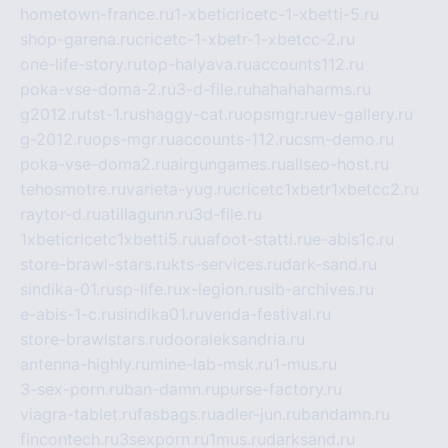
hometown-france.ru
1-xbeticricetc-1-xbetti-5.ru
shop-garena.ru
cricetc-1-xbetr-1-xbetcc-2.ru
one-life-story.ru
top-halyava.ru
accounts112.ru
poka-vse-doma-2.ru
3-d-file.ru
hahahaharms.ru
g2012.ru
tst-1.ru
shaggy-cat.ru
opsmgr.ru
ev-gallery.ru
g-2012.ru
ops-mgr.ru
accounts-112.ru
csm-demo.ru
poka-vse-doma2.ru
airgungames.ru
allseo-host.ru
tehosmotre.ru
varieta-yug.ru
cricetc1xbetr1xbetcc2.ru
raytor-d.ru
atillagunn.ru
3d-file.ru
1xbeticricetc1xbetti5.ru
uafoot-statti.ru
e-abis1c.ru
store-brawl-stars.ru
kts-services.ru
dark-sand.ru
sindika-01.ru
sp-life.ru
x-legion.ru
sib-archives.ru
e-abis-1-c.ru
sindika01.ru
venda-festival.ru
store-brawlstars.ru
dooraleksandria.ru
antenna-highly.ru
mine-lab-msk.ru
1-mus.ru
3-sex-porn.ru
ban-damn.ru
purse-factory.ru
viagra-tablet.ru
fasbags.ru
adler-jun.ru
bandamn.ru
fincontech.ru
3sexporn.ru
1mus.ru
darksand.ru