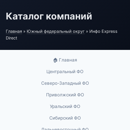
Каталог компаний
Главная
»
Южный федеральный округ
» Инфо Express
Direct
🏠 Главная
Центральный ФО
Северо-Западный ФО
Приволжский ФО
Уральский ФО
Сибирский ФО
Дальневосточный ФО