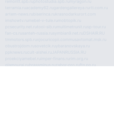
remontt.spb.ru
photostudia.spb.ru
myragon.ru
terramia.ru
academy62.ru
gardengallereya.ru
rti.com.ru
artem-news.ru
biserinca.ru
krasnodarkurort.com
imshowtv.ru
mebel-v-tule.ru
mobtopik.ru
pcsecurity.net.ru
tool-sib.ru
multimetrunit.ru
sp-tour.ru
fan-cs.ru
santeh-russia.ru
symbian9.net.ru
DSHAIR.RU
tmmotors.spb.ru
xjocuricopii.com
musavtomat.msk.ru
obustrojdom.ru
sovetcik.ru
ybaranovskaya.ru
ppknews.ru
cult-alshei.ru
JAPANRUSSIA.RU
proekciyamebel.ru
imper-finans.ru
rim.org.ru
glamourai.ru
brassminus.ru
zabor-pro.ru
ftn.pp.ru
dorogoe58.ru
laimengpacker.ru
kuzova-zapchasti.ru
sageerp.ru
taxodrom.ru
dsrazvitie.ru
hardcity.net.ru
ratinghomegames.ru
topservice25.ru
gubernyan.ru
gtglasslined.ru
ii4.ru
tssport.spb.ru
andorra24.com
blackwallstreet.ru
oboimos.ru
optim-doors.com.ru
ikuch.ru
nycr.org.ru
npa21.ru
vremya-ch.spb.ru
desert000.ru
ivtorgi.ru
ifiori.ru
catalog-statei.ru