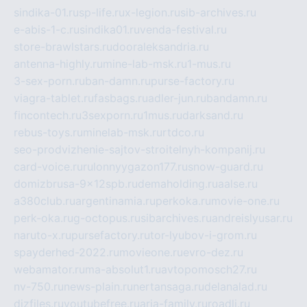
sindika-01.ru
sp-life.ru
x-legion.ru
sib-archives.ru
e-abis-1-c.ru
sindika01.ru
venda-festival.ru
store-brawlstars.ru
dooraleksandria.ru
antenna-highly.ru
mine-lab-msk.ru
1-mus.ru
3-sex-porn.ru
ban-damn.ru
purse-factory.ru
viagra-tablet.ru
fasbags.ru
adler-jun.ru
bandamn.ru
fincontech.ru
3sexporn.ru
1mus.ru
darksand.ru
rebus-toys.ru
minelab-msk.ru
rtdco.ru
seo-prodvizhenie-sajtov-stroitelnyh-kompanij.ru
card-voice.ru
rulonnyygazon177.ru
snow-guard.ru
domizbrusa-9x12spb.ru
demaholding.ru
aalse.ru
a380club.ru
argentinamia.ru
perkoka.ru
movie-one.ru
perk-oka.ru
g-octopus.ru
sibarchives.ru
andreislyusar.ru
naruto-x.ru
pursefactory.ru
tor-lyubov-i-grom.ru
spayderhed-2022.ru
movieone.ru
evro-dez.ru
webamator.ru
ma-absolut1.ru
avtopomosch27.ru
nv-750.ru
news-plain.ru
nertansaga.ru
delanalad.ru
dizfiles.ru
youtubefree.ru
aria-family.ru
roadli.ru