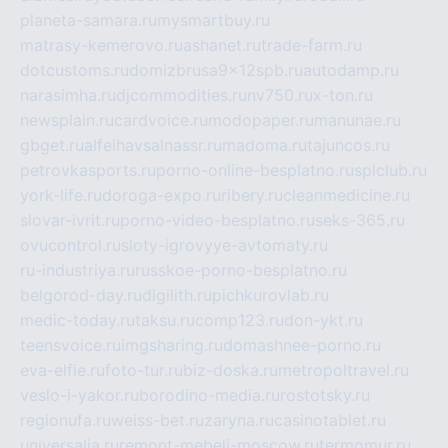
planeta-samara.ru
mysmartbuy.ru
matrasy-kemerovo.ru
ashanet.ru
trade-farm.ru
dotcustoms.ru
domizbrusa9x12spb.ru
autodamp.ru
narasimha.ru
djcommodities.ru
nv750.ru
x-ton.ru
newsplain.ru
cardvoice.ru
modopaper.ru
manunae.ru
gbget.ru
alfeihavsalnassr.ru
madoma.ru
tajuncos.ru
petrovkasports.ru
porno-online-besplatno.ru
splclub.ru
york-life.ru
doroga-expo.ru
ribery.ru
cleanmedicine.ru
slovar-ivrit.ru
porno-video-besplatno.ru
seks-365.ru
ovucontrol.ru
sloty-igrovyye-avtomaty.ru
ru-industriya.ru
russkoe-porno-besplatno.ru
belgorod-day.ru
digilith.ru
pichkurovlab.ru
medic-today.ru
taksu.ru
comp123.ru
don-ykt.ru
teensvoice.ru
imgsharing.ru
domashnee-porno.ru
eva-elfie.ru
foto-tur.ru
biz-doska.ru
metropoltravel.ru
veslo-i-yakor.ru
borodino-media.ru
rostotsky.ru
regionufa.ru
weiss-bet.ru
zaryna.ru
casinotablet.ru
universalia.ru
remont-mebeli-moscow.ru
termomur.ru