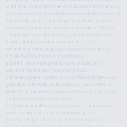
clubfisher.ru
remstirufa.ru
erdamchi.ru
doramamama.ru
muraviovka-park.ru
worldofwoman.ru
clean-dreams.ru
arkrym.ru
kristinita.ru
dircomputer.ru
healthenter.ru
textexperts.ru
pivnaya-kruzhka.ru
kinofilmy-2021.ru
demolalapaluza.ru
tanyavanya.ru
remstir-tolyatti.ru
msdip.ru
jdol.ru
sokolovr.ru
newtech-spb.ru
rezemkleim.ru
massage-tai.ru
seonub.ru
zvonitut.ru
biolisichka24.ru
mncraft-download.ru
algoritm-sistema.ru
godflesh.ru
ru-industria.ru
zebra-tlt.ru
okna-proficom.ru
erynok.ru
onlinekinospace.ru
startupstudio-fefu.ru
zarges-ru.ru
gegenjustizunrecht.ru
autobalashov.ru
utrovortu.ru
spiski-firm.ru
elara-m.ru
kinomusorka.ru
mkcslava.ru
2bets.ru
vintovoykompressor.ru
birminghamvsfulham.ru
sarmat-komp.ru
pioneeri.ru
amadis-chocolate.ru
shkurki-karakulya.ru
kanotiforet.spb.ru
tutmassage.ru
ecolog.org.ru
praga.spb.ru
falcorussia.ru
autodoctorservis.ru