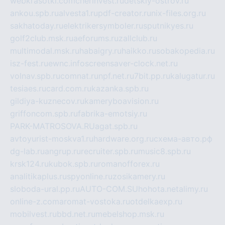
webkrasotki.com
cherinvest.ru
detskiy-ostrov.ru
ankou.spb.ru
alvesta1.ru
pdf-creator.ru
nix-files.org.ru
sakhatoday.ru
elektrikersymboler.ru
sputnikyes.ru
golf2club.msk.ru
aeforums.ru
zallclub.ru
multimodal.msk.ru
habaigry.ru
haikko.ru
sobakopedia.ru
isz-fest.ru
ewnc.info
screensaver-clock.net.ru
volnav.spb.ru
comnat.ru
npf.net.ru
7bit.pp.ru
kalugatur.ru
tesiaes.ru
card.com.ru
kazanka.spb.ru
gildiya-kuznecov.ru
kameryboavision.ru
griffoncom.spb.ru
fabrika-emotsiy.ru
PARK-MATROSOVA.RU
agat.spb.ru
avtoyurist-moskva1.ru
hardware.org.ru
схема-авто.рф
dg-lab.ru
angrup.ru
recruiter.spb.ru
music8.spb.ru
krsk124.ru
kubok.spb.ru
romanofforex.ru
analitikaplus.ru
spyonline.ru
zosikamery.ru
sloboda-ural.pp.ru
AUTO-COM.SU
hohota.net
alimy.ru
online-z.com
aromat-vostoka.ru
otdelkaexp.ru
mobilvest.ru
bbd.net.ru
mebelshop.msk.ru