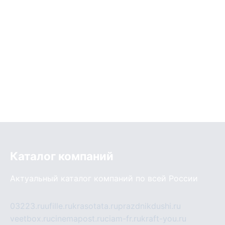
Каталог компаний
Актуальный каталог компаний по всей России
03223.ru
ufille.ru
krasotata.ru
prazdnikdushi.ru
veetbox.ru
cinemapost.ru
ciam-fr.ru
kraft-you.ru