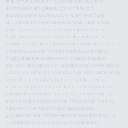
smp-forum.ru
bastion-td.ru
kosmoscreative.ru
avrmotors.ru
art-galadesign.ru
tiffany-c.ru
ecostep-samara.ru
d-p.spb.ru
галактика73.рф
sko.com.ru
davitamebel-spb.ru
fotsis.ru
tesiaes.ru
kokoroyari.spb.ru
blesna-kazan.ru
mossilver.ru
lenderoq.ru
sergeydobrin.ru
tochkazvuka.msk.ru
people-of-art.ru
bezzubova.ru
clubtibet.ru
orior-aks.ru
dynamoauto.ru
szk-favorit.ru
carlines.ru
flatnsk.ru
kingbolenskaner.ru
alex-motor.ru
astroline.net.ru
act1.spb.ru
polyglot.com.ru
gidlipetsk.ru
ooo-driada.ru
detsad125.ru
mir-zdoroviya.ru
bruslanovo.ru
siterem.ru
council.spb.ru
лодкипатриот.рф
kafekolizey.ru
iclub.net.ru
gazon-easy.ru
sugarepilekb.ru
grinox.ru
pylesostineco.ru
msts-ozarenie.ru
kameryjooan.ru
artemovskij.ru
dopler.spb.ru
aid70.ru
metall-perm.ru
ndm.msk.ru
ratingzooshop.ru
apiaccess.ru
globalautotrade.info
bezverhovskoe.ru
drsschool.ru
ZOOSMART.SPB.RU
dalakony.ru
medikijob.ru