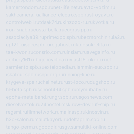
kamertondom.spb.ru
net-life.net.ru
avto-vozim.ru
sakhcamera.ru
alliance-electro.spb.ru
stroyavt.ru
controlweb1.ru
tdsak74.ru
kinzozo-ru.ru
kvotka.ru
iron-snab.ru
costa-bella.ru
eugrus.pp.ru
associaciya39.ru
primexpo.spb.ru
bezmorchin.ru
ia2.ru
cpt21.ru
ispecspb.ru
regahost.ru
kolosok-elita.ru
tae-kwon.ru
consrio.com.ru
insiam.ru
avegainfo.ru
archery161.ru
bigencyclica.ru
vlast16.ru
korru.net
sarmiento.spb.su
extelopedia.ru
lammin-suo.spb.ru
iskatour.spb.ru
snpi.org.ru
running-line.ru
krygeva-spa.ru
chel.net.ru
rust-loco.ru
dugshop.ru
hl-beta.spb.ru
school494.spb.ru
mymubaby.ru
epoha-metalband.ru
ngr.spb.ru
rusgosnews.com
dieselvostok.ru
24hostel.msk.ru
w-dev.ru
f-ship.ru
regsmi.ru
filmnetwork.ru
malinasp.ru
kinosvin.ru
h2o-salon.ru
malutkayork.ru
deltaprim.spb.ru
tango-perm.ru
gooddir.ru
sgv.su
multiki-online.com