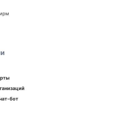
фирм
ми
арты
ганизаций
чат-бот