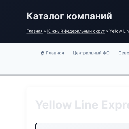
Каталог компаний
Главная
»
Южный федеральный округ
» Yellow Li
🏠 Главная
Центральный ФО
Севе
Yellow Line Expr