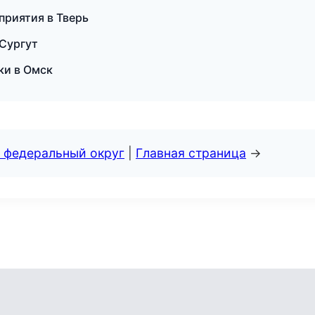
приятия в Тверь
 Сургут
ки в Омск
 федеральный округ
|
Главная страница
→