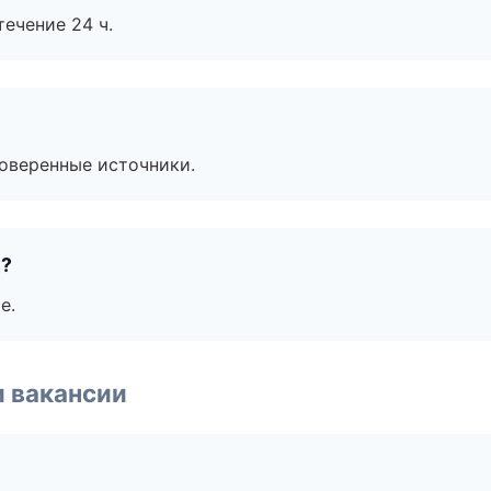
течение 24 ч.
роверенные источники.
е?
е.
и вакансии