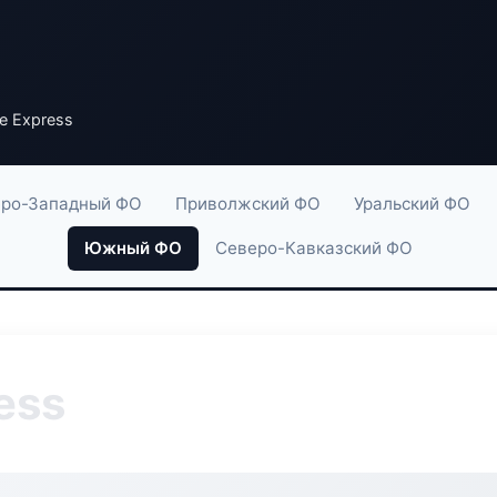
ne Express
ро-Западный ФО
Приволжский ФО
Уральский ФО
Южный ФО
Северо-Кавказский ФО
ess