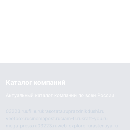
Каталог компаний
Актуальный каталог компаний по всей России
03223.ru
ufille.ru
krasotata.ru
prazdnikdushi.ru
veetbox.ru
cinemapost.ru
ciam-fr.ru
kraft-you.ru
mega-press.ru
03223.ru
web-explore.ru
rastenuya.ru