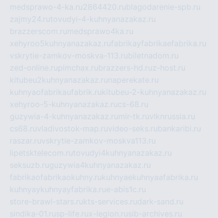
medsprawo-4-ka.ru
2864420.ru
blagodarenie-spb.ru
zajmy24.ru
tovudyi-4-kuhnyanazakaz.ru
brazzerscom.ru
medsprawo4ka.ru
xehyroo5kuhnyanazakaz.ru
fabrikayfabrikaefabrika.ru
vskrytie-zamkov-moskva-113.ru
biletnadom.ru
zed-online.ru
pimchax.ru
brazzers-hd.ru
z-host.ru
kitubeu2kuhnyanazakaz.ru
naperekate.ru
kuhnyaofabrikaufabrik.ru
kitubeu-2-kuhnyanazakaz.ru
xehyroo-5-kuhnyanazakaz.ru
cs-68.ru
guzywia-4-kuhnyanazakaz.ru
mir-tk.ru
vlknrussia.ru
cs68.ru
vladivostok-map.ru
video-seks.ru
bankaribi.ru
raszar.ru
vskrytie-zamkov-moskva113.ru
lipetsktelecom.ru
tovudyi4kuhnyanazakaz.ru
seksuzb.ru
guzywia4kuhnyanazakaz.ru
fabrikaofabrikaokuhny.ru
kuhnyaekuhnyaafabrika.ru
kuhnyaykuhnyayfabrika.ru
e-abis1c.ru
store-brawl-stars.ru
kts-services.ru
dark-sand.ru
sindika-01.ru
sp-life.ru
x-legion.ru
sib-archives.ru