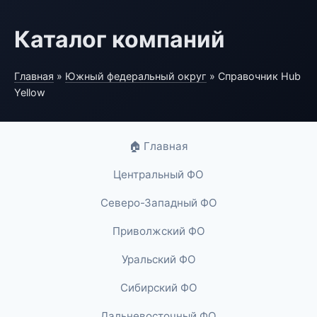
Каталог компаний
Главная
»
Южный федеральный округ
» Справочник Hub
Yellow
🏠 Главная
Центральный ФО
Северо-Западный ФО
Приволжский ФО
Уральский ФО
Сибирский ФО
Дальневосточный ФО