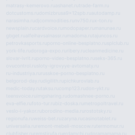
matrasy-kemerovo.ru
ashanet.ru
trade-farm.ru
dotcustoms.ru
domizbrusa9x12spb.ru
autodamp.ru
narasimha.ru
djcommodities.ru
nv750.ru
x-ton.ru
newsplain.ru
cardvoice.ru
modopaper.ru
manunae.ru
gbget.ru
alfeihavsalnassr.ru
madoma.ru
tajuncos.ru
petrovkasports.ru
porno-online-besplatno.ru
splclub.ru
york-life.ru
doroga-expo.ru
ribery.ru
cleanmedicine.ru
slovar-ivrit.ru
porno-video-besplatno.ru
seks-365.ru
ovucontrol.ru
sloty-igrovyye-avtomaty.ru
ru-industriya.ru
russkoe-porno-besplatno.ru
belgorod-day.ru
digilith.ru
pichkurovlab.ru
medic-today.ru
taksu.ru
comp123.ru
don-ykt.ru
teensvoice.ru
imgsharing.ru
domashnee-porno.ru
eva-elfie.ru
foto-tur.ru
biz-doska.ru
metropoltravel.ru
veslo-i-yakor.ru
borodino-media.ru
rostotsky.ru
regionufa.ru
weiss-bet.ru
zaryna.ru
casinotablet.ru
universalia.ru
remont-mebeli-moscow.ru
termomur.ru
clubfisher.ru
remstirufa.ru
erdamchi.ru
doramamama.ru