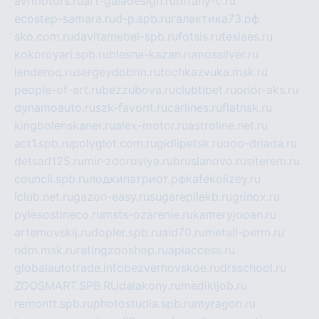
avrmotors.ru
art-galadesign.ru
tiffany-c.ru
ecostep-samara.ru
d-p.spb.ru
галактика73.рф
sko.com.ru
davitamebel-spb.ru
fotsis.ru
tesiaes.ru
kokoroyari.spb.ru
blesna-kazan.ru
mossilver.ru
lenderoq.ru
sergeydobrin.ru
tochkazvuka.msk.ru
people-of-art.ru
bezzubova.ru
clubtibet.ru
orior-aks.ru
dynamoauto.ru
szk-favorit.ru
carlines.ru
flatnsk.ru
kingbolenskaner.ru
alex-motor.ru
astroline.net.ru
act1.spb.ru
polyglot.com.ru
gidlipetsk.ru
ooo-driada.ru
detsad125.ru
mir-zdoroviya.ru
bruslanovo.ru
siterem.ru
council.spb.ru
лодкипатриот.рф
kafekolizey.ru
iclub.net.ru
gazon-easy.ru
sugarepilekb.ru
grinox.ru
pylesostineco.ru
msts-ozarenie.ru
kameryjooan.ru
artemovskij.ru
dopler.spb.ru
aid70.ru
metall-perm.ru
ndm.msk.ru
ratingzooshop.ru
apiaccess.ru
globalautotrade.info
bezverhovskoe.ru
drsschool.ru
ZOOSMART.SPB.RU
dalakony.ru
medikijob.ru
remontt.spb.ru
photostudia.spb.ru
myragon.ru