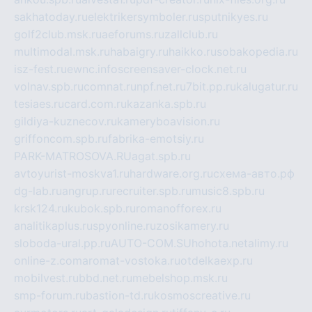
sakhatoday.ru
elektrikersymboler.ru
sputnikyes.ru
golf2club.msk.ru
aeforums.ru
zallclub.ru
multimodal.msk.ru
habaigry.ru
haikko.ru
sobakopedia.ru
isz-fest.ru
ewnc.info
screensaver-clock.net.ru
volnav.spb.ru
comnat.ru
npf.net.ru
7bit.pp.ru
kalugatur.ru
tesiaes.ru
card.com.ru
kazanka.spb.ru
gildiya-kuznecov.ru
kameryboavision.ru
griffoncom.spb.ru
fabrika-emotsiy.ru
PARK-MATROSOVA.RU
agat.spb.ru
avtoyurist-moskva1.ru
hardware.org.ru
схема-авто.рф
dg-lab.ru
angrup.ru
recruiter.spb.ru
music8.spb.ru
krsk124.ru
kubok.spb.ru
romanofforex.ru
analitikaplus.ru
spyonline.ru
zosikamery.ru
sloboda-ural.pp.ru
AUTO-COM.SU
hohota.net
alimy.ru
online-z.com
aromat-vostoka.ru
otdelkaexp.ru
mobilvest.ru
bbd.net.ru
mebelshop.msk.ru
smp-forum.ru
bastion-td.ru
kosmoscreative.ru