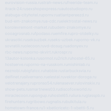
eurovision-russia.ru
strah-news.ru
freeride-team.ru
itrack-24.ru
sexshopexpress.ru
autostudiopro.ru
alabuga-cityhotel.ru
pornv.ru
atlantpereezd.ru
bud-em-znakomye.ru
a-cdc.ru
elektrostal-news.ru
korolevremont-market.ru
budem-znakomye.ru
oooagrosnab.ru
fpodaso.ru
emfire.ru
pro-otdelky.ru
ukrasotki.ru
seksuzbek.ru
seks-uzbek.ru
porno-vk.ru
sovratili.ru
olecoon.ru
vd-dosug.ru
adonyev.ru
rbc-news.ru
porno-skvirt.ru
krospr.ru
13autor-kolonka.ru
sormol.ru
2rich.ru
hostel-65.ru
hostserve.ru
porno-na-russkom.ru
mishinlab.ru
neznobi.ru
bigfatcc.ru
habble.ru
starbucksvia.ru
delfinet.ru
silvernano.ru
elestal.ru
vektor-doroga.ru
velotrenajery.ru
pronso54.ru
lenasever.ru
lovinskix.ru
show-pets.ru
smartnews03.ru
discofoxworld.ru
miraclecoon.ru
pongup.ru
hostel65.ru
liura.ru
glasspb.ru
firehunters.ru
gribowo.ru
gnalis.ru
bulkitula.ru
hometown-france.ru
1-xbeticricetc-1-xbetti-5.ru