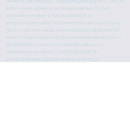
terramia.ru
academy62.ru
gardengallereya.ru
rti.com.ru
artem-news.ru
biserinca.ru
krasnodarkurort.com
imshowtv.ru
mebel-v-tule.ru
mobtopik.ru
pcsecurity.net.ru
tool-sib.ru
multimetrunit.ru
sp-tour.ru
fan-cs.ru
santeh-russia.ru
symbian9.net.ru
DSHAIR.RU
tmmotors.spb.ru
xjocuricopii.com
musavtomat.msk.ru
obustrojdom.ru
sovetcik.ru
ybaranovskaya.ru
ppknews.ru
cult-alshei.ru
JAPANRUSSIA.RU
proekciyamebel.ru
imper-finans.ru
rim.org.ru
glamourai.ru
brassminus.ru
zabor-pro.ru
ftn.pp.ru
dorogoe58.ru
laimengpacker.ru
kuzova-zapchasti.ru
sageerp.ru
taxodrom.ru
dsrazvitie.ru
hardcity.net.ru
ratinghomegames.ru
topservice25.ru
gubernyan.ru
gtglasslined.ru
ii4.ru
tssport.spb.ru
andorra24.com
blackwallstreet.ru
oboimos.ru
optim-doors.com.ru
ikuch.ru
nycr.org.ru
npa21.ru
vremya-ch.spb.ru
desert000.ru
ivtorgi.ru
ifiori.ru
catalog-statei.ru
dcv.org.ru
spetsmaster174.ru
ipkameryhiseeu.ru