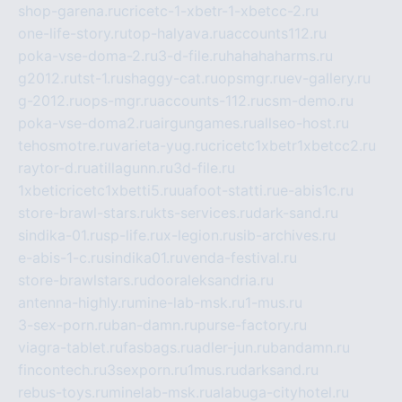
shop-garena.ru
cricetc-1-xbetr-1-xbetcc-2.ru
one-life-story.ru
top-halyava.ru
accounts112.ru
poka-vse-doma-2.ru
3-d-file.ru
hahahaharms.ru
g2012.ru
tst-1.ru
shaggy-cat.ru
opsmgr.ru
ev-gallery.ru
g-2012.ru
ops-mgr.ru
accounts-112.ru
csm-demo.ru
poka-vse-doma2.ru
airgungames.ru
allseo-host.ru
tehosmotre.ru
varieta-yug.ru
cricetc1xbetr1xbetcc2.ru
raytor-d.ru
atillagunn.ru
3d-file.ru
1xbeticricetc1xbetti5.ru
uafoot-statti.ru
e-abis1c.ru
store-brawl-stars.ru
kts-services.ru
dark-sand.ru
sindika-01.ru
sp-life.ru
x-legion.ru
sib-archives.ru
e-abis-1-c.ru
sindika01.ru
venda-festival.ru
store-brawlstars.ru
dooraleksandria.ru
antenna-highly.ru
mine-lab-msk.ru
1-mus.ru
3-sex-porn.ru
ban-damn.ru
purse-factory.ru
viagra-tablet.ru
fasbags.ru
adler-jun.ru
bandamn.ru
fincontech.ru
3sexporn.ru
1mus.ru
darksand.ru
rebus-toys.ru
minelab-msk.ru
alabuga-cityhotel.ru