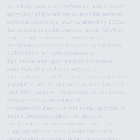
muraviovka-park.ru
worldofwoman.ru
clean-dreams.ru
arkrym.ru
kristinita.ru
dircomputer.ru
healthenter.ru
textexperts.ru
pivnaya-kruzhka.ru
kinofilmy-2021.ru
demolalapaluza.ru
tanyavanya.ru
remstir-tolyatti.ru
msdip.ru
jdol.ru
sokolovr.ru
newtech-spb.ru
rezemkleim.ru
massage-tai.ru
seonub.ru
zvonitut.ru
biolisichka24.ru
mncraft-download.ru
algoritm-sistema.ru
godflesh.ru
ru-industria.ru
zebra-tlt.ru
okna-proficom.ru
erynok.ru
onlinekinospace.ru
startupstudio-fefu.ru
zarges-ru.ru
gegenjustizunrecht.ru
autobalashov.ru
utrovortu.ru
spiski-firm.ru
elara-m.ru
kinomusorka.ru
mkcslava.ru
2bets.ru
vintovoykompressor.ru
birminghamvsfulham.ru
sarmat-komp.ru
pioneeri.ru
amadis-chocolate.ru
shkurki-karakulya.ru
kanotiforet.spb.ru
tutmassage.ru
ecolog.org.ru
praga.spb.ru
falcorussia.ru
autodoctorservis.ru
kamertondom.spb.ru
net-life.net.ru
avto-vozim.ru