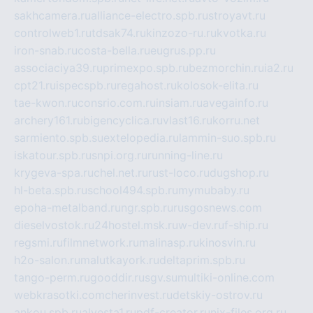
sakhcamera.ru
alliance-electro.spb.ru
stroyavt.ru
controlweb1.ru
tdsak74.ru
kinzozo-ru.ru
kvotka.ru
iron-snab.ru
costa-bella.ru
eugrus.pp.ru
associaciya39.ru
primexpo.spb.ru
bezmorchin.ru
ia2.ru
cpt21.ru
ispecspb.ru
regahost.ru
kolosok-elita.ru
tae-kwon.ru
consrio.com.ru
insiam.ru
avegainfo.ru
archery161.ru
bigencyclica.ru
vlast16.ru
korru.net
sarmiento.spb.su
extelopedia.ru
lammin-suo.spb.ru
iskatour.spb.ru
snpi.org.ru
running-line.ru
krygeva-spa.ru
chel.net.ru
rust-loco.ru
dugshop.ru
hl-beta.spb.ru
school494.spb.ru
mymubaby.ru
epoha-metalband.ru
ngr.spb.ru
rusgosnews.com
dieselvostok.ru
24hostel.msk.ru
w-dev.ru
f-ship.ru
regsmi.ru
filmnetwork.ru
malinasp.ru
kinosvin.ru
h2o-salon.ru
malutkayork.ru
deltaprim.spb.ru
tango-perm.ru
gooddir.ru
sgv.su
multiki-online.com
webkrasotki.com
cherinvest.ru
detskiy-ostrov.ru
ankou.spb.ru
alvesta1.ru
pdf-creator.ru
nix-files.org.ru