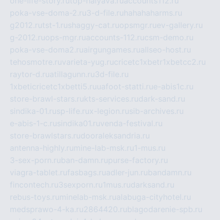
one-life-story.ru
top-halyava.ru
accounts112.ru
poka-vse-doma-2.ru
3-d-file.ru
hahahaharms.ru
g2012.ru
tst-1.ru
shaggy-cat.ru
opsmgr.ru
ev-gallery.ru
g-2012.ru
ops-mgr.ru
accounts-112.ru
csm-demo.ru
poka-vse-doma2.ru
airgungames.ru
allseo-host.ru
tehosmotre.ru
varieta-yug.ru
cricetc1xbetr1xbetcc2.ru
raytor-d.ru
atillagunn.ru
3d-file.ru
1xbeticricetc1xbetti5.ru
uafoot-statti.ru
e-abis1c.ru
store-brawl-stars.ru
kts-services.ru
dark-sand.ru
sindika-01.ru
sp-life.ru
x-legion.ru
sib-archives.ru
e-abis-1-c.ru
sindika01.ru
venda-festival.ru
store-brawlstars.ru
dooraleksandria.ru
antenna-highly.ru
mine-lab-msk.ru
1-mus.ru
3-sex-porn.ru
ban-damn.ru
purse-factory.ru
viagra-tablet.ru
fasbags.ru
adler-jun.ru
bandamn.ru
fincontech.ru
3sexporn.ru
1mus.ru
darksand.ru
rebus-toys.ru
minelab-msk.ru
alabuga-cityhotel.ru
medsprawo-4-ka.ru
2864420.ru
blagodarenie-spb.ru