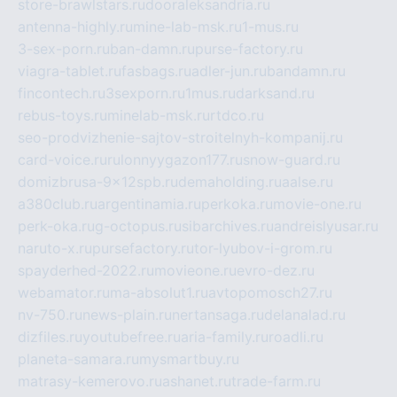
store-brawlstars.ru
dooraleksandria.ru
antenna-highly.ru
mine-lab-msk.ru
1-mus.ru
3-sex-porn.ru
ban-damn.ru
purse-factory.ru
viagra-tablet.ru
fasbags.ru
adler-jun.ru
bandamn.ru
fincontech.ru
3sexporn.ru
1mus.ru
darksand.ru
rebus-toys.ru
minelab-msk.ru
rtdco.ru
seo-prodvizhenie-sajtov-stroitelnyh-kompanij.ru
card-voice.ru
rulonnyygazon177.ru
snow-guard.ru
domizbrusa-9x12spb.ru
demaholding.ru
aalse.ru
a380club.ru
argentinamia.ru
perkoka.ru
movie-one.ru
perk-oka.ru
g-octopus.ru
sibarchives.ru
andreislyusar.ru
naruto-x.ru
pursefactory.ru
tor-lyubov-i-grom.ru
spayderhed-2022.ru
movieone.ru
evro-dez.ru
webamator.ru
ma-absolut1.ru
avtopomosch27.ru
nv-750.ru
news-plain.ru
nertansaga.ru
delanalad.ru
dizfiles.ru
youtubefree.ru
aria-family.ru
roadli.ru
planeta-samara.ru
mysmartbuy.ru
matrasy-kemerovo.ru
ashanet.ru
trade-farm.ru