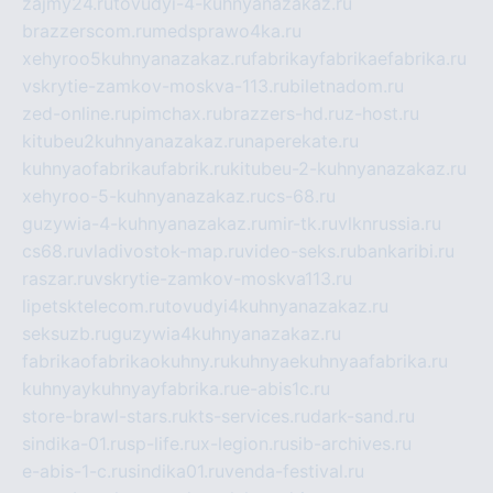
zajmy24.ru
tovudyi-4-kuhnyanazakaz.ru
brazzerscom.ru
medsprawo4ka.ru
xehyroo5kuhnyanazakaz.ru
fabrikayfabrikaefabrika.ru
vskrytie-zamkov-moskva-113.ru
biletnadom.ru
zed-online.ru
pimchax.ru
brazzers-hd.ru
z-host.ru
kitubeu2kuhnyanazakaz.ru
naperekate.ru
kuhnyaofabrikaufabrik.ru
kitubeu-2-kuhnyanazakaz.ru
xehyroo-5-kuhnyanazakaz.ru
cs-68.ru
guzywia-4-kuhnyanazakaz.ru
mir-tk.ru
vlknrussia.ru
cs68.ru
vladivostok-map.ru
video-seks.ru
bankaribi.ru
raszar.ru
vskrytie-zamkov-moskva113.ru
lipetsktelecom.ru
tovudyi4kuhnyanazakaz.ru
seksuzb.ru
guzywia4kuhnyanazakaz.ru
fabrikaofabrikaokuhny.ru
kuhnyaekuhnyaafabrika.ru
kuhnyaykuhnyayfabrika.ru
e-abis1c.ru
store-brawl-stars.ru
kts-services.ru
dark-sand.ru
sindika-01.ru
sp-life.ru
x-legion.ru
sib-archives.ru
e-abis-1-c.ru
sindika01.ru
venda-festival.ru