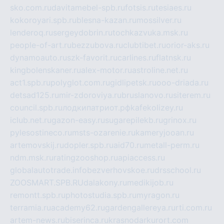
sko.com.ru
davitamebel-spb.ru
fotsis.ru
tesiaes.ru
kokoroyari.spb.ru
blesna-kazan.ru
mossilver.ru
lenderoq.ru
sergeydobrin.ru
tochkazvuka.msk.ru
people-of-art.ru
bezzubova.ru
clubtibet.ru
orior-aks.ru
dynamoauto.ru
szk-favorit.ru
carlines.ru
flatnsk.ru
kingbolenskaner.ru
alex-motor.ru
astroline.net.ru
act1.spb.ru
polyglot.com.ru
gidlipetsk.ru
ooo-driada.ru
detsad125.ru
mir-zdoroviya.ru
bruslanovo.ru
siterem.ru
council.spb.ru
лодкипатриот.рф
kafekolizey.ru
iclub.net.ru
gazon-easy.ru
sugarepilekb.ru
grinox.ru
pylesostineco.ru
msts-ozarenie.ru
kameryjooan.ru
artemovskij.ru
dopler.spb.ru
aid70.ru
metall-perm.ru
ndm.msk.ru
ratingzooshop.ru
apiaccess.ru
globalautotrade.info
bezverhovskoe.ru
drsschool.ru
ZOOSMART.SPB.RU
dalakony.ru
medikijob.ru
remontt.spb.ru
photostudia.spb.ru
myragon.ru
terramia.ru
academy62.ru
gardengallereya.ru
rti.com.ru
artem-news.ru
biserinca.ru
krasnodarkurort.com