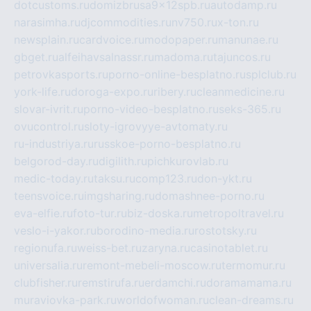
dotcustoms.ru
domizbrusa9x12spb.ru
autodamp.ru
narasimha.ru
djcommodities.ru
nv750.ru
x-ton.ru
newsplain.ru
cardvoice.ru
modopaper.ru
manunae.ru
gbget.ru
alfeihavsalnassr.ru
madoma.ru
tajuncos.ru
petrovkasports.ru
porno-online-besplatno.ru
splclub.ru
york-life.ru
doroga-expo.ru
ribery.ru
cleanmedicine.ru
slovar-ivrit.ru
porno-video-besplatno.ru
seks-365.ru
ovucontrol.ru
sloty-igrovyye-avtomaty.ru
ru-industriya.ru
russkoe-porno-besplatno.ru
belgorod-day.ru
digilith.ru
pichkurovlab.ru
medic-today.ru
taksu.ru
comp123.ru
don-ykt.ru
teensvoice.ru
imgsharing.ru
domashnee-porno.ru
eva-elfie.ru
foto-tur.ru
biz-doska.ru
metropoltravel.ru
veslo-i-yakor.ru
borodino-media.ru
rostotsky.ru
regionufa.ru
weiss-bet.ru
zaryna.ru
casinotablet.ru
universalia.ru
remont-mebeli-moscow.ru
termomur.ru
clubfisher.ru
remstirufa.ru
erdamchi.ru
doramamama.ru
muraviovka-park.ru
worldofwoman.ru
clean-dreams.ru