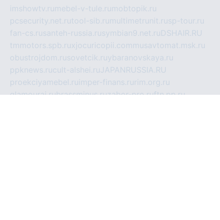
imshowtv.ru
mebel-v-tule.ru
mobtopik.ru
pcsecurity.net.ru
tool-sib.ru
multimetrunit.ru
sp-tour.ru
fan-cs.ru
santeh-russia.ru
symbian9.net.ru
DSHAIR.RU
tmmotors.spb.ru
xjocuricopii.com
musavtomat.msk.ru
obustrojdom.ru
sovetcik.ru
ybaranovskaya.ru
ppknews.ru
cult-alshei.ru
JAPANRUSSIA.RU
proekciyamebel.ru
imper-finans.ru
rim.org.ru
glamourai.ru
brassminus.ru
zabor-pro.ru
ftn.pp.ru
dorogoe58.ru
laimengpacker.ru
kuzova-zapchasti.ru
sageerp.ru
taxodrom.ru
dsrazvitie.ru
hardcity.net.ru
ratinghomegames.ru
topservice25.ru
gubernyan.ru
gtglasslined.ru
ii4.ru
tssport.spb.ru
andorra24.com
blackwallstreet.ru
oboimos.ru
optim-doors.com.ru
ikuch.ru
nycr.org.ru
npa21.ru
vremya-ch.spb.ru
desert000.ru
ivtorgi.ru
ifiori.ru
catalog-statei.ru
dcv.org.ru
spetsmaster174.ru
ipkameryhiseeu.ru
dum26.ru
ruspol.spb.ru
fr-opendp.ru
kam-solnyshko.ru
cheyenne-arapaho.ru
sevzapmetal.spb.ru