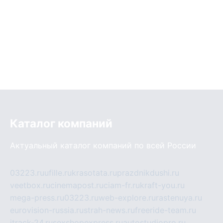
Каталог компаний
Актуальный каталог компаний по всей России
03223.ru
ufille.ru
krasotata.ru
prazdnikdushi.ru
veetbox.ru
cinemapost.ru
ciam-fr.ru
kraft-you.ru
mega-press.ru
03223.ru
web-explore.ru
rastenuya.ru
eurovision-russia.ru
strah-news.ru
freeride-team.ru
itrack-24.ru
sexshopexpress.ru
autostudiopro.ru