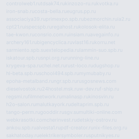
controlweb1.ru
tdsak74.ru
kinzozo-ru.ru
kvotka.ru
iron-snab.ru
costa-bella.ru
eugrus.pp.ru
associaciya39.ru
primexpo.spb.ru
bezmorchin.ru
ia2.ru
cpt21.ru
ispecspb.ru
regahost.ru
kolosok-elita.ru
tae-kwon.ru
consrio.com.ru
insiam.ru
avegainfo.ru
archery161.ru
bigencyclica.ru
vlast16.ru
korru.net
sarmiento.spb.su
extelopedia.ru
lammin-suo.spb.ru
iskatour.spb.ru
snpi.org.ru
running-line.ru
krygeva-spa.ru
chel.net.ru
rust-loco.ru
dugshop.ru
hl-beta.spb.ru
school494.spb.ru
mymubaby.ru
epoha-metalband.ru
ngr.spb.ru
rusgosnews.com
dieselvostok.ru
24hostel.msk.ru
w-dev.ru
f-ship.ru
regsmi.ru
filmnetwork.ru
malinasp.ru
kinosvin.ru
h2o-salon.ru
malutkayork.ru
deltaprim.spb.ru
tango-perm.ru
gooddir.ru
sgv.su
multiki-online.com
webkrasotki.com
cherinvest.ru
detskiy-ostrov.ru
ankou.spb.ru
alvesta1.ru
pdf-creator.ru
nix-files.org.ru
sakhatoday.ru
elektrikersymboler.ru
sputnikyes.ru