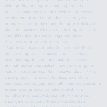
alabuga-cityhotel.ru
pornv.ru
atlantpereezd.ru
bud-em-znakomye.ru
a-cdc.ru
elektrostal-news.ru
korolevremont-market.ru
budem-znakomye.ru
oooagrosnab.ru
fpodaso.ru
emfire.ru
pro-otdelky.ru
ukrasotki.ru
seksuzbek.ru
seks-uzbek.ru
porno-vk.ru
sovratili.ru
olecoon.ru
vd-dosug.ru
adonyev.ru
rbc-news.ru
porno-skvirt.ru
krospr.ru
13autor-kolonka.ru
sormol.ru
2rich.ru
hostel-65.ru
hostserve.ru
porno-na-russkom.ru
mishinlab.ru
neznobi.ru
bigfatcc.ru
habble.ru
starbucksvia.ru
delfinet.ru
silvernano.ru
elestal.ru
vektor-doroga.ru
velotrenajery.ru
pronso54.ru
lenasever.ru
lovinskix.ru
show-pets.ru
smartnews03.ru
discofoxworld.ru
miraclecoon.ru
pongup.ru
hostel65.ru
liura.ru
glasspb.ru
firehunters.ru
gribowo.ru
gnalis.ru
bulkitula.ru
hometown-france.ru
1-xbeticricetc-1-xbetti-5.ru
shop-garena.ru
cricetc-1-xbetr-1-xbetcc-2.ru