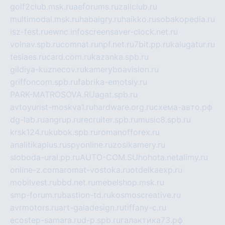
golf2club.msk.ru
aeforums.ru
zallclub.ru
multimodal.msk.ru
habaigry.ru
haikko.ru
sobakopedia.ru
isz-fest.ru
ewnc.info
screensaver-clock.net.ru
volnav.spb.ru
comnat.ru
npf.net.ru
7bit.pp.ru
kalugatur.ru
tesiaes.ru
card.com.ru
kazanka.spb.ru
gildiya-kuznecov.ru
kameryboavision.ru
griffoncom.spb.ru
fabrika-emotsiy.ru
PARK-MATROSOVA.RU
agat.spb.ru
avtoyurist-moskva1.ru
hardware.org.ru
схема-авто.рф
dg-lab.ru
angrup.ru
recruiter.spb.ru
music8.spb.ru
krsk124.ru
kubok.spb.ru
romanofforex.ru
analitikaplus.ru
spyonline.ru
zosikamery.ru
sloboda-ural.pp.ru
AUTO-COM.SU
hohota.net
alimy.ru
online-z.com
aromat-vostoka.ru
otdelkaexp.ru
mobilvest.ru
bbd.net.ru
mebelshop.msk.ru
smp-forum.ru
bastion-td.ru
kosmoscreative.ru
avrmotors.ru
art-galadesign.ru
tiffany-c.ru
ecostep-samara.ru
d-p.spb.ru
галактика73.рф