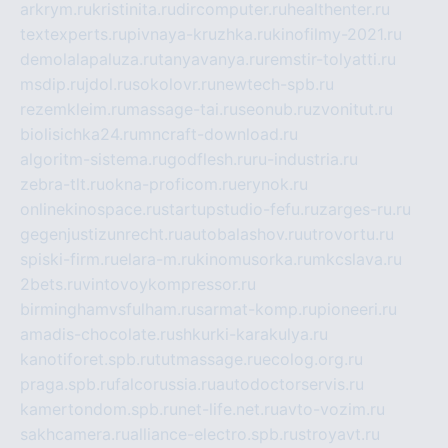
arkrym.ru
kristinita.ru
dircomputer.ru
healthenter.ru
textexperts.ru
pivnaya-kruzhka.ru
kinofilmy-2021.ru
demolalapaluza.ru
tanyavanya.ru
remstir-tolyatti.ru
msdip.ru
jdol.ru
sokolovr.ru
newtech-spb.ru
rezemkleim.ru
massage-tai.ru
seonub.ru
zvonitut.ru
biolisichka24.ru
mncraft-download.ru
algoritm-sistema.ru
godflesh.ru
ru-industria.ru
zebra-tlt.ru
okna-proficom.ru
erynok.ru
onlinekinospace.ru
startupstudio-fefu.ru
zarges-ru.ru
gegenjustizunrecht.ru
autobalashov.ru
utrovortu.ru
spiski-firm.ru
elara-m.ru
kinomusorka.ru
mkcslava.ru
2bets.ru
vintovoykompressor.ru
birminghamvsfulham.ru
sarmat-komp.ru
pioneeri.ru
amadis-chocolate.ru
shkurki-karakulya.ru
kanotiforet.spb.ru
tutmassage.ru
ecolog.org.ru
praga.spb.ru
falcorussia.ru
autodoctorservis.ru
kamertondom.spb.ru
net-life.net.ru
avto-vozim.ru
sakhcamera.ru
alliance-electro.spb.ru
stroyavt.ru