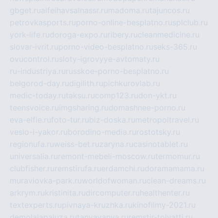
gbget.ru
alfeihavsalnassr.ru
madoma.ru
tajuncos.ru
petrovkasports.ru
porno-online-besplatno.ru
splclub.ru
york-life.ru
doroga-expo.ru
ribery.ru
cleanmedicine.ru
slovar-ivrit.ru
porno-video-besplatno.ru
seks-365.ru
ovucontrol.ru
sloty-igrovyye-avtomaty.ru
ru-industriya.ru
russkoe-porno-besplatno.ru
belgorod-day.ru
digilith.ru
pichkurovlab.ru
medic-today.ru
taksu.ru
comp123.ru
don-ykt.ru
teensvoice.ru
imgsharing.ru
domashnee-porno.ru
eva-elfie.ru
foto-tur.ru
biz-doska.ru
metropoltravel.ru
veslo-i-yakor.ru
borodino-media.ru
rostotsky.ru
regionufa.ru
weiss-bet.ru
zaryna.ru
casinotablet.ru
universalia.ru
remont-mebeli-moscow.ru
termomur.ru
clubfisher.ru
remstirufa.ru
erdamchi.ru
doramamama.ru
muraviovka-park.ru
worldofwoman.ru
clean-dreams.ru
arkrym.ru
kristinita.ru
dircomputer.ru
healthenter.ru
textexperts.ru
pivnaya-kruzhka.ru
kinofilmy-2021.ru
demolalapaluza.ru
tanyavanya.ru
remstir-tolyatti.ru