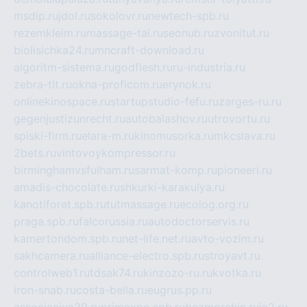
msdip.ru
jdol.ru
sokolovr.ru
newtech-spb.ru
rezemkleim.ru
massage-tai.ru
seonub.ru
zvonitut.ru
biolisichka24.ru
mncraft-download.ru
algoritm-sistema.ru
godflesh.ru
ru-industria.ru
zebra-tlt.ru
okna-proficom.ru
erynok.ru
onlinekinospace.ru
startupstudio-fefu.ru
zarges-ru.ru
gegenjustizunrecht.ru
autobalashov.ru
utrovortu.ru
spiski-firm.ru
elara-m.ru
kinomusorka.ru
mkcslava.ru
2bets.ru
vintovoykompressor.ru
birminghamvsfulham.ru
sarmat-komp.ru
pioneeri.ru
amadis-chocolate.ru
shkurki-karakulya.ru
kanotiforet.spb.ru
tutmassage.ru
ecolog.org.ru
praga.spb.ru
falcorussia.ru
autodoctorservis.ru
kamertondom.spb.ru
net-life.net.ru
avto-vozim.ru
sakhcamera.ru
alliance-electro.spb.ru
stroyavt.ru
controlweb1.ru
tdsak74.ru
kinzozo-ru.ru
kvotka.ru
iron-snab.ru
costa-bella.ru
eugrus.pp.ru