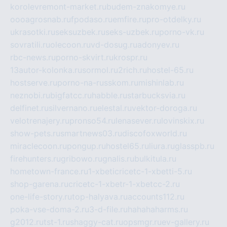
korolevremont-market.ru
budem-znakomye.ru
oooagrosnab.ru
fpodaso.ru
emfire.ru
pro-otdelky.ru
ukrasotki.ru
seksuzbek.ru
seks-uzbek.ru
porno-vk.ru
sovratili.ru
olecoon.ru
vd-dosug.ru
adonyev.ru
rbc-news.ru
porno-skvirt.ru
krospr.ru
13autor-kolonka.ru
sormol.ru
2rich.ru
hostel-65.ru
hostserve.ru
porno-na-russkom.ru
mishinlab.ru
neznobi.ru
bigfatcc.ru
habble.ru
starbucksvia.ru
delfinet.ru
silvernano.ru
elestal.ru
vektor-doroga.ru
velotrenajery.ru
pronso54.ru
lenasever.ru
lovinskix.ru
show-pets.ru
smartnews03.ru
discofoxworld.ru
miraclecoon.ru
pongup.ru
hostel65.ru
liura.ru
glasspb.ru
firehunters.ru
gribowo.ru
gnalis.ru
bulkitula.ru
hometown-france.ru
1-xbeticricetc-1-xbetti-5.ru
shop-garena.ru
cricetc-1-xbetr-1-xbetcc-2.ru
one-life-story.ru
top-halyava.ru
accounts112.ru
poka-vse-doma-2.ru
3-d-file.ru
hahahaharms.ru
g2012.ru
tst-1.ru
shaggy-cat.ru
opsmgr.ru
ev-gallery.ru