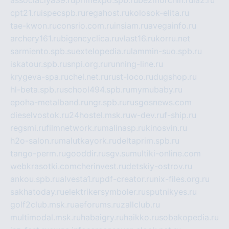
associaciya39.ru
primexpo.spb.ru
bezmorchin.ru
ia2.ru
cpt21.ru
ispecspb.ru
regahost.ru
kolosok-elita.ru
tae-kwon.ru
consrio.com.ru
insiam.ru
avegainfo.ru
archery161.ru
bigencyclica.ru
vlast16.ru
korru.net
sarmiento.spb.su
extelopedia.ru
lammin-suo.spb.ru
iskatour.spb.ru
snpi.org.ru
running-line.ru
krygeva-spa.ru
chel.net.ru
rust-loco.ru
dugshop.ru
hl-beta.spb.ru
school494.spb.ru
mymubaby.ru
epoha-metalband.ru
ngr.spb.ru
rusgosnews.com
dieselvostok.ru
24hostel.msk.ru
w-dev.ru
f-ship.ru
regsmi.ru
filmnetwork.ru
malinasp.ru
kinosvin.ru
h2o-salon.ru
malutkayork.ru
deltaprim.spb.ru
tango-perm.ru
gooddir.ru
sgv.su
multiki-online.com
webkrasotki.com
cherinvest.ru
detskiy-ostrov.ru
ankou.spb.ru
alvesta1.ru
pdf-creator.ru
nix-files.org.ru
sakhatoday.ru
elektrikersymboler.ru
sputnikyes.ru
golf2club.msk.ru
aeforums.ru
zallclub.ru
multimodal.msk.ru
habaigry.ru
haikko.ru
sobakopedia.ru