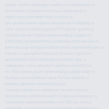
viagra-tablet.ru
fasbags.ru
adler-jun.ru
bandamn.ru
fincontech.ru
3sexporn.ru
1mus.ru
darksand.ru
rebus-toys.ru
minelab-msk.ru
rtdco.ru
seo-prodvizhenie-sajtov-stroitelnyh-kompanij.ru
card-voice.ru
rulonnyygazon177.ru
snow-guard.ru
domizbrusa-9x12spb.ru
demaholding.ru
aalse.ru
a380club.ru
argentinamia.ru
perkoka.ru
movie-one.ru
perk-oka.ru
g-octopus.ru
sibarchives.ru
andreislyusar.ru
naruto-x.ru
pursefactory.ru
tor-lyubov-i-grom.ru
spayderhed-2022.ru
movieone.ru
evro-dez.ru
webamator.ru
ma-absolut1.ru
avtopomosch27.ru
nv-750.ru
news-plain.ru
nertansaga.ru
delanalad.ru
dizfiles.ru
youtubefree.ru
aria-family.ru
roadli.ru
planeta-samara.ru
mysmartbuy.ru
matrasy-kemerovo.ru
ashanet.ru
trade-farm.ru
dotcustoms.ru
domizbrusa9x12spb.ru
autodamp.ru
narasimha.ru
djcommodities.ru
nv750.ru
x-ton.ru
newsplain.ru
cardvoice.ru
modopaper.ru
manunae.ru