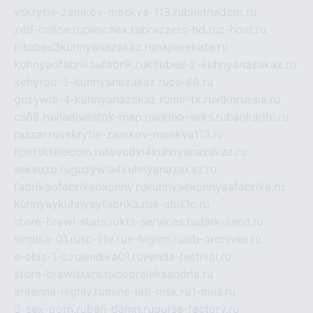
vskrytie-zamkov-moskva-113.ru
biletnadom.ru
zed-online.ru
pimchax.ru
brazzers-hd.ru
z-host.ru
kitubeu2kuhnyanazakaz.ru
naperekate.ru
kuhnyaofabrikaufabrik.ru
kitubeu-2-kuhnyanazakaz.ru
xehyroo-5-kuhnyanazakaz.ru
cs-68.ru
guzywia-4-kuhnyanazakaz.ru
mir-tk.ru
vlknrussia.ru
cs68.ru
vladivostok-map.ru
video-seks.ru
bankaribi.ru
raszar.ru
vskrytie-zamkov-moskva113.ru
lipetsktelecom.ru
tovudyi4kuhnyanazakaz.ru
seksuzb.ru
guzywia4kuhnyanazakaz.ru
fabrikaofabrikaokuhny.ru
kuhnyaekuhnyaafabrika.ru
kuhnyaykuhnyayfabrika.ru
e-abis1c.ru
store-brawl-stars.ru
kts-services.ru
dark-sand.ru
sindika-01.ru
sp-life.ru
x-legion.ru
sib-archives.ru
e-abis-1-c.ru
sindika01.ru
venda-festival.ru
store-brawlstars.ru
dooraleksandria.ru
antenna-highly.ru
mine-lab-msk.ru
1-mus.ru
3-sex-porn.ru
ban-damn.ru
purse-factory.ru