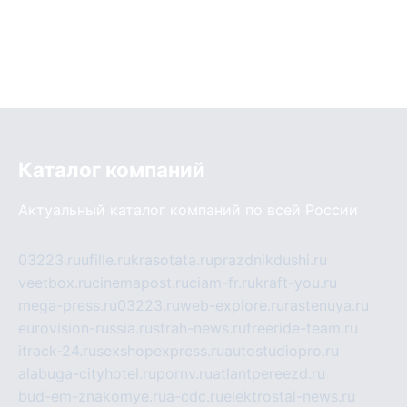
Каталог компаний
Актуальный каталог компаний по всей России
03223.ru
ufille.ru
krasotata.ru
prazdnikdushi.ru
veetbox.ru
cinemapost.ru
ciam-fr.ru
kraft-you.ru
mega-press.ru
03223.ru
web-explore.ru
rastenuya.ru
eurovision-russia.ru
strah-news.ru
freeride-team.ru
itrack-24.ru
sexshopexpress.ru
autostudiopro.ru
alabuga-cityhotel.ru
pornv.ru
atlantpereezd.ru
bud-em-znakomye.ru
a-cdc.ru
elektrostal-news.ru