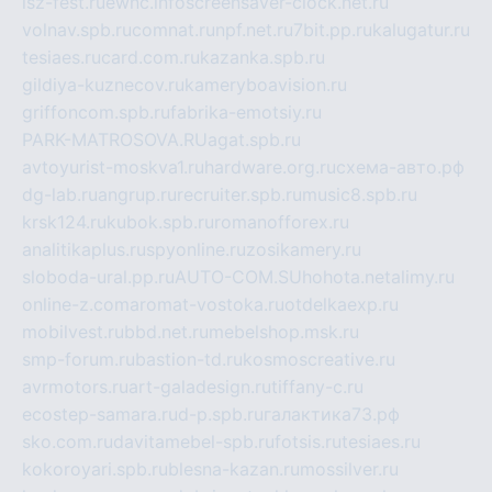
isz-fest.ru
ewnc.info
screensaver-clock.net.ru
volnav.spb.ru
comnat.ru
npf.net.ru
7bit.pp.ru
kalugatur.ru
tesiaes.ru
card.com.ru
kazanka.spb.ru
gildiya-kuznecov.ru
kameryboavision.ru
griffoncom.spb.ru
fabrika-emotsiy.ru
PARK-MATROSOVA.RU
agat.spb.ru
avtoyurist-moskva1.ru
hardware.org.ru
схема-авто.рф
dg-lab.ru
angrup.ru
recruiter.spb.ru
music8.spb.ru
krsk124.ru
kubok.spb.ru
romanofforex.ru
analitikaplus.ru
spyonline.ru
zosikamery.ru
sloboda-ural.pp.ru
AUTO-COM.SU
hohota.net
alimy.ru
online-z.com
aromat-vostoka.ru
otdelkaexp.ru
mobilvest.ru
bbd.net.ru
mebelshop.msk.ru
smp-forum.ru
bastion-td.ru
kosmoscreative.ru
avrmotors.ru
art-galadesign.ru
tiffany-c.ru
ecostep-samara.ru
d-p.spb.ru
галактика73.рф
sko.com.ru
davitamebel-spb.ru
fotsis.ru
tesiaes.ru
kokoroyari.spb.ru
blesna-kazan.ru
mossilver.ru