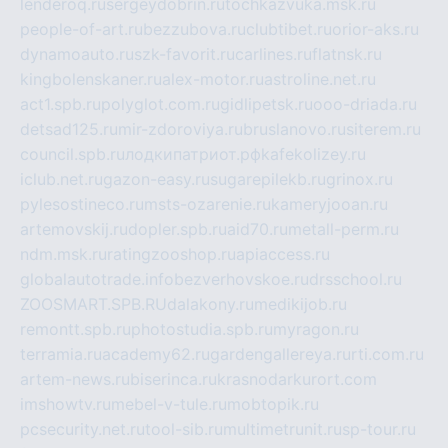
lenderoq.ru
sergeydobrin.ru
tochkazvuka.msk.ru
people-of-art.ru
bezzubova.ru
clubtibet.ru
orior-aks.ru
dynamoauto.ru
szk-favorit.ru
carlines.ru
flatnsk.ru
kingbolenskaner.ru
alex-motor.ru
astroline.net.ru
act1.spb.ru
polyglot.com.ru
gidlipetsk.ru
ooo-driada.ru
detsad125.ru
mir-zdoroviya.ru
bruslanovo.ru
siterem.ru
council.spb.ru
лодкипатриот.рф
kafekolizey.ru
iclub.net.ru
gazon-easy.ru
sugarepilekb.ru
grinox.ru
pylesostineco.ru
msts-ozarenie.ru
kameryjooan.ru
artemovskij.ru
dopler.spb.ru
aid70.ru
metall-perm.ru
ndm.msk.ru
ratingzooshop.ru
apiaccess.ru
globalautotrade.info
bezverhovskoe.ru
drsschool.ru
ZOOSMART.SPB.RU
dalakony.ru
medikijob.ru
remontt.spb.ru
photostudia.spb.ru
myragon.ru
terramia.ru
academy62.ru
gardengallereya.ru
rti.com.ru
artem-news.ru
biserinca.ru
krasnodarkurort.com
imshowtv.ru
mebel-v-tule.ru
mobtopik.ru
pcsecurity.net.ru
tool-sib.ru
multimetrunit.ru
sp-tour.ru