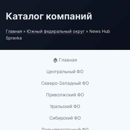
Каталог компаний
Главная
»
Южный федеральный округ
» News Hub
Spravka
🏠 Главная
Центральный ФО
Северо-Западный ФО
Приволжский ФО
Уральский ФО
Сибирский ФО
Дальневосточный ФО