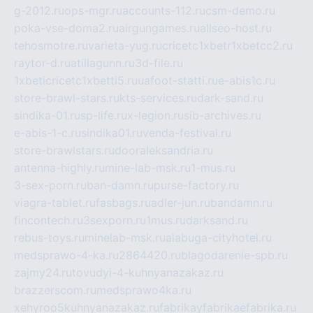
g-2012.ru
ops-mgr.ru
accounts-112.ru
csm-demo.ru
poka-vse-doma2.ru
airgungames.ru
allseo-host.ru
tehosmotre.ru
varieta-yug.ru
cricetc1xbetr1xbetcc2.ru
raytor-d.ru
atillagunn.ru
3d-file.ru
1xbeticricetc1xbetti5.ru
uafoot-statti.ru
e-abis1c.ru
store-brawl-stars.ru
kts-services.ru
dark-sand.ru
sindika-01.ru
sp-life.ru
x-legion.ru
sib-archives.ru
e-abis-1-c.ru
sindika01.ru
venda-festival.ru
store-brawlstars.ru
dooraleksandria.ru
antenna-highly.ru
mine-lab-msk.ru
1-mus.ru
3-sex-porn.ru
ban-damn.ru
purse-factory.ru
viagra-tablet.ru
fasbags.ru
adler-jun.ru
bandamn.ru
fincontech.ru
3sexporn.ru
1mus.ru
darksand.ru
rebus-toys.ru
minelab-msk.ru
alabuga-cityhotel.ru
medsprawo-4-ka.ru
2864420.ru
blagodarenie-spb.ru
zajmy24.ru
tovudyi-4-kuhnyanazakaz.ru
brazzerscom.ru
medsprawo4ka.ru
xehyroo5kuhnyanazakaz.ru
fabrikayfabrikaefabrika.ru