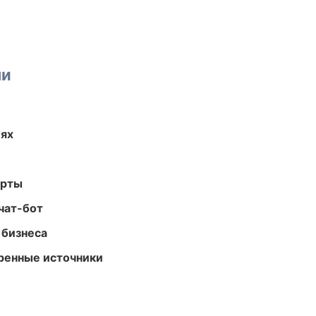
ми
иях
арты
чат-бот
 бизнеса
еренные источники