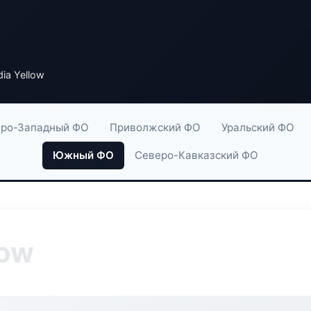
ia Yellow
ро-Западный ФО
Приволжский ФО
Уральский ФО
Южный ФО
Северо-Кавказский ФО
low