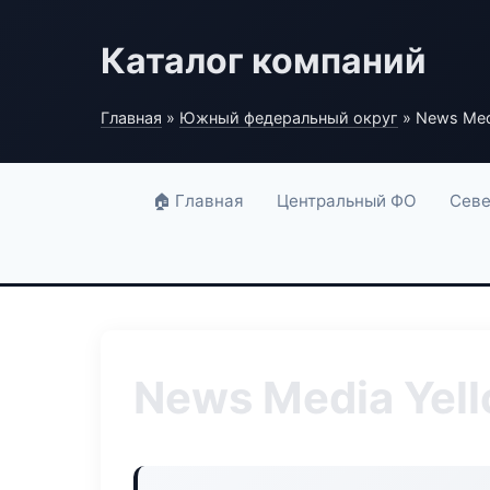
Каталог компаний
Главная
»
Южный федеральный округ
» News Med
🏠 Главная
Центральный ФО
Севе
News Media Yel