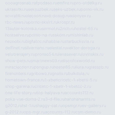
oooagrosnab.ru
fpodaso.ru
emfire.ru
pro-otdelky.ru
ukrasotki.ru
seksuzbek.ru
seks-uzbek.ru
porno-vk.ru
sovratili.ru
olecoon.ru
vd-dosug.ru
adonyev.ru
rbc-news.ru
porno-skvirt.ru
krospr.ru
13autor-kolonka.ru
sormol.ru
2rich.ru
hostel-65.ru
hostserve.ru
porno-na-russkom.ru
mishinlab.ru
neznobi.ru
bigfatcc.ru
habble.ru
starbucksvia.ru
delfinet.ru
silvernano.ru
elestal.ru
vektor-doroga.ru
velotrenajery.ru
pronso54.ru
lenasever.ru
lovinskix.ru
show-pets.ru
smartnews03.ru
discofoxworld.ru
miraclecoon.ru
pongup.ru
hostel65.ru
liura.ru
glasspb.ru
firehunters.ru
gribowo.ru
gnalis.ru
bulkitula.ru
hometown-france.ru
1-xbeticricetc-1-xbetti-5.ru
shop-garena.ru
cricetc-1-xbetr-1-xbetcc-2.ru
one-life-story.ru
top-halyava.ru
accounts112.ru
poka-vse-doma-2.ru
3-d-file.ru
hahahaharms.ru
g2012.ru
tst-1.ru
shaggy-cat.ru
opsmgr.ru
ev-gallery.ru
g-2012.ru
ops-mgr.ru
accounts-112.ru
csm-demo.ru