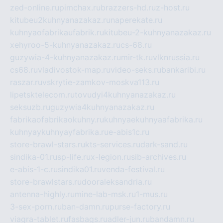
zed-online.ru
pimchax.ru
brazzers-hd.ru
z-host.ru
kitubeu2kuhnyanazakaz.ru
naperekate.ru
kuhnyaofabrikaufabrik.ru
kitubeu-2-kuhnyanazakaz.ru
xehyroo-5-kuhnyanazakaz.ru
cs-68.ru
guzywia-4-kuhnyanazakaz.ru
mir-tk.ru
vlknrussia.ru
cs68.ru
vladivostok-map.ru
video-seks.ru
bankaribi.ru
raszar.ru
vskrytie-zamkov-moskva113.ru
lipetsktelecom.ru
tovudyi4kuhnyanazakaz.ru
seksuzb.ru
guzywia4kuhnyanazakaz.ru
fabrikaofabrikaokuhny.ru
kuhnyaekuhnyaafabrika.ru
kuhnyaykuhnyayfabrika.ru
e-abis1c.ru
store-brawl-stars.ru
kts-services.ru
dark-sand.ru
sindika-01.ru
sp-life.ru
x-legion.ru
sib-archives.ru
e-abis-1-c.ru
sindika01.ru
venda-festival.ru
store-brawlstars.ru
dooraleksandria.ru
antenna-highly.ru
mine-lab-msk.ru
1-mus.ru
3-sex-porn.ru
ban-damn.ru
purse-factory.ru
viagra-tablet.ru
fasbags.ru
adler-jun.ru
bandamn.ru