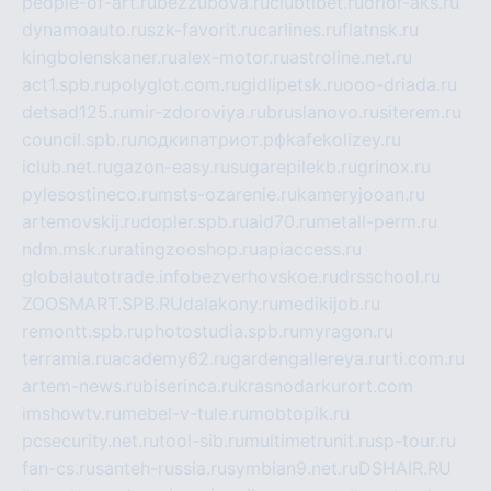
people-of-art.ru
bezzubova.ru
clubtibet.ru
orior-aks.ru
dynamoauto.ru
szk-favorit.ru
carlines.ru
flatnsk.ru
kingbolenskaner.ru
alex-motor.ru
astroline.net.ru
act1.spb.ru
polyglot.com.ru
gidlipetsk.ru
ooo-driada.ru
detsad125.ru
mir-zdoroviya.ru
bruslanovo.ru
siterem.ru
council.spb.ru
лодкипатриот.рф
kafekolizey.ru
iclub.net.ru
gazon-easy.ru
sugarepilekb.ru
grinox.ru
pylesostineco.ru
msts-ozarenie.ru
kameryjooan.ru
artemovskij.ru
dopler.spb.ru
aid70.ru
metall-perm.ru
ndm.msk.ru
ratingzooshop.ru
apiaccess.ru
globalautotrade.info
bezverhovskoe.ru
drsschool.ru
ZOOSMART.SPB.RU
dalakony.ru
medikijob.ru
remontt.spb.ru
photostudia.spb.ru
myragon.ru
terramia.ru
academy62.ru
gardengallereya.ru
rti.com.ru
artem-news.ru
biserinca.ru
krasnodarkurort.com
imshowtv.ru
mebel-v-tule.ru
mobtopik.ru
pcsecurity.net.ru
tool-sib.ru
multimetrunit.ru
sp-tour.ru
fan-cs.ru
santeh-russia.ru
symbian9.net.ru
DSHAIR.RU