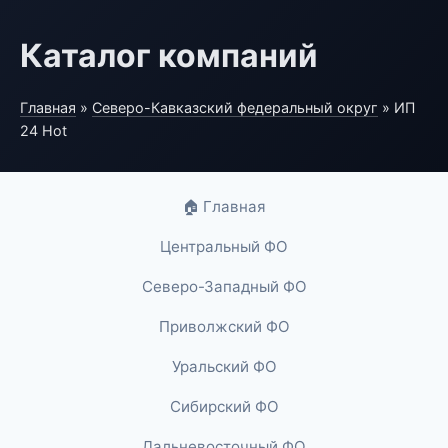
Каталог компаний
Главная
»
Северо-Кавказский федеральный округ
» ИП
24 Hot
🏠 Главная
Центральный ФО
Северо-Западный ФО
Приволжский ФО
Уральский ФО
Сибирский ФО
Дальневосточный ФО