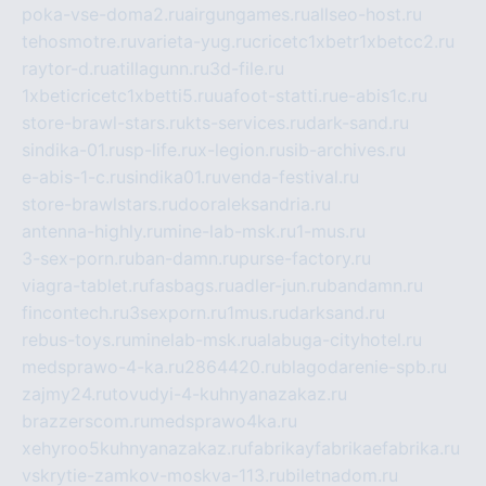
poka-vse-doma2.ru
airgungames.ru
allseo-host.ru
tehosmotre.ru
varieta-yug.ru
cricetc1xbetr1xbetcc2.ru
raytor-d.ru
atillagunn.ru
3d-file.ru
1xbeticricetc1xbetti5.ru
uafoot-statti.ru
e-abis1c.ru
store-brawl-stars.ru
kts-services.ru
dark-sand.ru
sindika-01.ru
sp-life.ru
x-legion.ru
sib-archives.ru
e-abis-1-c.ru
sindika01.ru
venda-festival.ru
store-brawlstars.ru
dooraleksandria.ru
antenna-highly.ru
mine-lab-msk.ru
1-mus.ru
3-sex-porn.ru
ban-damn.ru
purse-factory.ru
viagra-tablet.ru
fasbags.ru
adler-jun.ru
bandamn.ru
fincontech.ru
3sexporn.ru
1mus.ru
darksand.ru
rebus-toys.ru
minelab-msk.ru
alabuga-cityhotel.ru
medsprawo-4-ka.ru
2864420.ru
blagodarenie-spb.ru
zajmy24.ru
tovudyi-4-kuhnyanazakaz.ru
brazzerscom.ru
medsprawo4ka.ru
xehyroo5kuhnyanazakaz.ru
fabrikayfabrikaefabrika.ru
vskrytie-zamkov-moskva-113.ru
biletnadom.ru