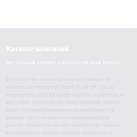
Каталог компаний
Актуальный каталог компаний по всей России
03223.ru
ufille.ru
krasotata.ru
prazdnikdushi.ru
veetbox.ru
cinemapost.ru
ciam-fr.ru
kraft-you.ru
mega-press.ru
03223.ru
web-explore.ru
rastenuya.ru
eurovision-russia.ru
strah-news.ru
freeride-team.ru
itrack-24.ru
sexshopexpress.ru
autostudiopro.ru
alabuga-cityhotel.ru
pornv.ru
atlantpereezd.ru
bud-em-znakomye.ru
a-cdc.ru
elektrostal-news.ru
korolevremont-market.ru
budem-znakomye.ru