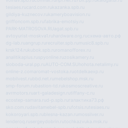
volnav.spb.ru
comnat.ru
npf.net.ru
7bit.pp.ru
kalugatur.ru
tesiaes.ru
card.com.ru
kazanka.spb.ru
gildiya-kuznecov.ru
kameryboavision.ru
griffoncom.spb.ru
fabrika-emotsiy.ru
PARK-MATROSOVA.RU
agat.spb.ru
avtoyurist-moskva1.ru
hardware.org.ru
схема-авто.рф
dg-lab.ru
angrup.ru
recruiter.spb.ru
music8.spb.ru
krsk124.ru
kubok.spb.ru
romanofforex.ru
analitikaplus.ru
spyonline.ru
zosikamery.ru
sloboda-ural.pp.ru
AUTO-COM.SU
hohota.net
alimy.ru
online-z.com
aromat-vostoka.ru
otdelkaexp.ru
mobilvest.ru
bbd.net.ru
mebelshop.msk.ru
smp-forum.ru
bastion-td.ru
kosmoscreative.ru
avrmotors.ru
art-galadesign.ru
tiffany-c.ru
ecostep-samara.ru
d-p.spb.ru
галактика73.рф
sko.com.ru
davitamebel-spb.ru
fotsis.ru
tesiaes.ru
kokoroyari.spb.ru
blesna-kazan.ru
mossilver.ru
lenderoq.ru
sergeydobrin.ru
tochkazvuka.msk.ru