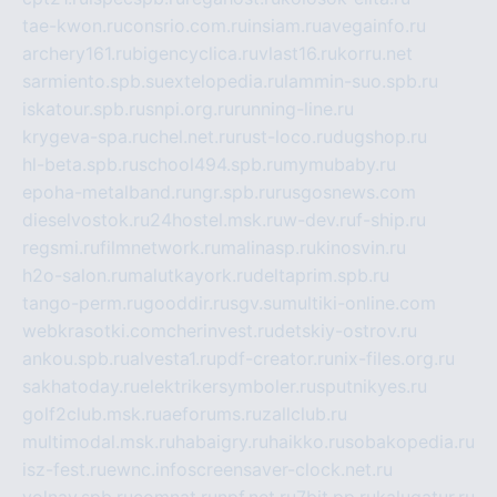
tae-kwon.ru
consrio.com.ru
insiam.ru
avegainfo.ru
archery161.ru
bigencyclica.ru
vlast16.ru
korru.net
sarmiento.spb.su
extelopedia.ru
lammin-suo.spb.ru
iskatour.spb.ru
snpi.org.ru
running-line.ru
krygeva-spa.ru
chel.net.ru
rust-loco.ru
dugshop.ru
hl-beta.spb.ru
school494.spb.ru
mymubaby.ru
epoha-metalband.ru
ngr.spb.ru
rusgosnews.com
dieselvostok.ru
24hostel.msk.ru
w-dev.ru
f-ship.ru
regsmi.ru
filmnetwork.ru
malinasp.ru
kinosvin.ru
h2o-salon.ru
malutkayork.ru
deltaprim.spb.ru
tango-perm.ru
gooddir.ru
sgv.su
multiki-online.com
webkrasotki.com
cherinvest.ru
detskiy-ostrov.ru
ankou.spb.ru
alvesta1.ru
pdf-creator.ru
nix-files.org.ru
sakhatoday.ru
elektrikersymboler.ru
sputnikyes.ru
golf2club.msk.ru
aeforums.ru
zallclub.ru
multimodal.msk.ru
habaigry.ru
haikko.ru
sobakopedia.ru
isz-fest.ru
ewnc.info
screensaver-clock.net.ru