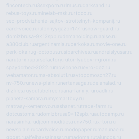
fincontech.ru
3sexporn.ru
1mus.ru
darksand.ru
rebus-toys.ru
minelab-msk.ru
rtdco.ru
seo-prodvizhenie-sajtov-stroitelnyh-kompanij.ru
card-voice.ru
rulonnyygazon177.ru
snow-guard.ru
domizbrusa-9x12spb.ru
demaholding.ru
aalse.ru
a380club.ru
argentinamia.ru
perkoka.ru
movie-one.ru
perk-oka.ru
g-octopus.ru
sibarchives.ru
andreislyusar.ru
naruto-x.ru
pursefactory.ru
tor-lyubov-i-grom.ru
spayderhed-2022.ru
movieone.ru
evro-dez.ru
webamator.ru
ma-absolut1.ru
avtopomosch27.ru
nv-750.ru
news-plain.ru
nertansaga.ru
delanalad.ru
dizfiles.ru
youtubefree.ru
aria-family.ru
roadli.ru
planeta-samara.ru
mysmartbuy.ru
matrasy-kemerovo.ru
ashanet.ru
trade-farm.ru
dotcustoms.ru
domizbrusa9x12spb.ru
autodamp.ru
narasimha.ru
djcommodities.ru
nv750.ru
x-ton.ru
newsplain.ru
cardvoice.ru
modopaper.ru
manunae.ru
gbget.ru
alfeihavsalnassr.ru
madoma.ru
tajuncos.ru