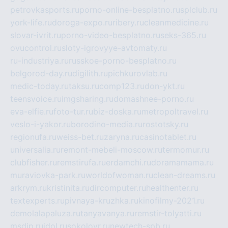
petrovkasports.ru
porno-online-besplatno.ru
splclub.ru
york-life.ru
doroga-expo.ru
ribery.ru
cleanmedicine.ru
slovar-ivrit.ru
porno-video-besplatno.ru
seks-365.ru
ovucontrol.ru
sloty-igrovyye-avtomaty.ru
ru-industriya.ru
russkoe-porno-besplatno.ru
belgorod-day.ru
digilith.ru
pichkurovlab.ru
medic-today.ru
taksu.ru
comp123.ru
don-ykt.ru
teensvoice.ru
imgsharing.ru
domashnee-porno.ru
eva-elfie.ru
foto-tur.ru
biz-doska.ru
metropoltravel.ru
veslo-i-yakor.ru
borodino-media.ru
rostotsky.ru
regionufa.ru
weiss-bet.ru
zaryna.ru
casinotablet.ru
universalia.ru
remont-mebeli-moscow.ru
termomur.ru
clubfisher.ru
remstirufa.ru
erdamchi.ru
doramamama.ru
muraviovka-park.ru
worldofwoman.ru
clean-dreams.ru
arkrym.ru
kristinita.ru
dircomputer.ru
healthenter.ru
textexperts.ru
pivnaya-kruzhka.ru
kinofilmy-2021.ru
demolalapaluza.ru
tanyavanya.ru
remstir-tolyatti.ru
msdip.ru
jdol.ru
sokolovr.ru
newtech-spb.ru