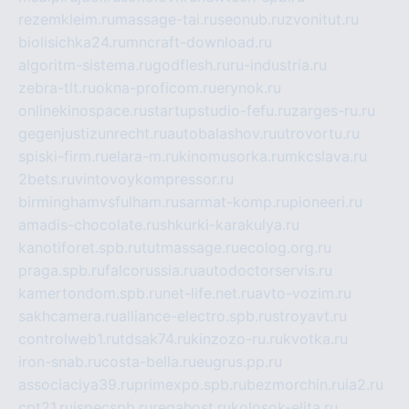
rezemkleim.ru
massage-tai.ru
seonub.ru
zvonitut.ru
biolisichka24.ru
mncraft-download.ru
algoritm-sistema.ru
godflesh.ru
ru-industria.ru
zebra-tlt.ru
okna-proficom.ru
erynok.ru
onlinekinospace.ru
startupstudio-fefu.ru
zarges-ru.ru
gegenjustizunrecht.ru
autobalashov.ru
utrovortu.ru
spiski-firm.ru
elara-m.ru
kinomusorka.ru
mkcslava.ru
2bets.ru
vintovoykompressor.ru
birminghamvsfulham.ru
sarmat-komp.ru
pioneeri.ru
amadis-chocolate.ru
shkurki-karakulya.ru
kanotiforet.spb.ru
tutmassage.ru
ecolog.org.ru
praga.spb.ru
falcorussia.ru
autodoctorservis.ru
kamertondom.spb.ru
net-life.net.ru
avto-vozim.ru
sakhcamera.ru
alliance-electro.spb.ru
stroyavt.ru
controlweb1.ru
tdsak74.ru
kinzozo-ru.ru
kvotka.ru
iron-snab.ru
costa-bella.ru
eugrus.pp.ru
associaciya39.ru
primexpo.spb.ru
bezmorchin.ru
ia2.ru
cpt21.ru
ispecspb.ru
regahost.ru
kolosok-elita.ru