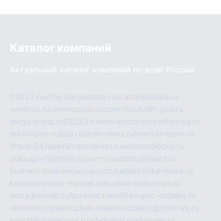
Каталог компаний
Актуальный каталог компаний по всей России
03223.ru
ufille.ru
krasotata.ru
prazdnikdushi.ru
veetbox.ru
cinemapost.ru
ciam-fr.ru
kraft-you.ru
mega-press.ru
03223.ru
web-explore.ru
rastenuya.ru
eurovision-russia.ru
strah-news.ru
freeride-team.ru
itrack-24.ru
sexshopexpress.ru
autostudiopro.ru
alabuga-cityhotel.ru
pornv.ru
atlantpereezd.ru
bud-em-znakomye.ru
a-cdc.ru
elektrostal-news.ru
korolevremont-market.ru
budem-znakomye.ru
oooagrosnab.ru
fpodaso.ru
emfire.ru
pro-otdelky.ru
ukrasotki.ru
seksuzbek.ru
seks-uzbek.ru
porno-vk.ru
sovratili.ru
olecoon.ru
vd-dosug.ru
adonyev.ru