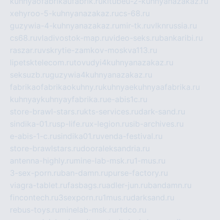
kuhnyaofabrikaufabrik.ru
kitubeu-2-kuhnyanazakaz.ru
xehyroo-5-kuhnyanazakaz.ru
cs-68.ru
guzywia-4-kuhnyanazakaz.ru
mir-tk.ru
vlknrussia.ru
cs68.ru
vladivostok-map.ru
video-seks.ru
bankaribi.ru
raszar.ru
vskrytie-zamkov-moskva113.ru
lipetsktelecom.ru
tovudyi4kuhnyanazakaz.ru
seksuzb.ru
guzywia4kuhnyanazakaz.ru
fabrikaofabrikaokuhny.ru
kuhnyaekuhnyaafabrika.ru
kuhnyaykuhnyayfabrika.ru
e-abis1c.ru
store-brawl-stars.ru
kts-services.ru
dark-sand.ru
sindika-01.ru
sp-life.ru
x-legion.ru
sib-archives.ru
e-abis-1-c.ru
sindika01.ru
venda-festival.ru
store-brawlstars.ru
dooraleksandria.ru
antenna-highly.ru
mine-lab-msk.ru
1-mus.ru
3-sex-porn.ru
ban-damn.ru
purse-factory.ru
viagra-tablet.ru
fasbags.ru
adler-jun.ru
bandamn.ru
fincontech.ru
3sexporn.ru
1mus.ru
darksand.ru
rebus-toys.ru
minelab-msk.ru
rtdco.ru