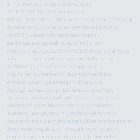
griffoncom.spb.ru
fabrika-emotsiy.ru
PARK-MATROSOVA.RU
agat.spb.ru
avtoyurist-moskva1.ru
hardware.org.ru
схема-авто.рф
dg-lab.ru
angrup.ru
recruiter.spb.ru
music8.spb.ru
krsk124.ru
kubok.spb.ru
romanofforex.ru
analitikaplus.ru
spyonline.ru
zosikamery.ru
sloboda-ural.pp.ru
AUTO-COM.SU
hohota.net
alimy.ru
online-z.com
aromat-vostoka.ru
otdelkaexp.ru
mobilvest.ru
bbd.net.ru
mebelshop.msk.ru
smp-forum.ru
bastion-td.ru
kosmoscreative.ru
avrmotors.ru
art-galadesign.ru
tiffany-c.ru
ecostep-samara.ru
d-p.spb.ru
галактика73.рф
sko.com.ru
davitamebel-spb.ru
fotsis.ru
tesiaes.ru
kokoroyari.spb.ru
blesna-kazan.ru
mossilver.ru
lenderoq.ru
sergeydobrin.ru
tochkazvuka.msk.ru
people-of-art.ru
bezzubova.ru
clubtibet.ru
orior-aks.ru
dynamoauto.ru
szk-favorit.ru
carlines.ru
flatnsk.ru
kingbolenskaner.ru
alex-motor.ru
astroline.net.ru