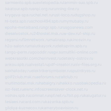
sarmiento.spb.su
extelopedia.ru
lammin-suo.spb.ru
iskatour.spb.ru
snpi.org.ru
running-line.ru
krygeva-spa.ru
chel.net.ru
rust-loco.ru
dugshop.ru
hl-beta.spb.ru
school494.spb.ru
mymubaby.ru
epoha-metalband.ru
ngr.spb.ru
rusgosnews.com
dieselvostok.ru
24hostel.msk.ru
w-dev.ru
f-ship.ru
regsmi.ru
filmnetwork.ru
malinasp.ru
kinosvin.ru
h2o-salon.ru
malutkayork.ru
deltaprim.spb.ru
tango-perm.ru
gooddir.ru
sgv.su
multiki-online.com
webkrasotki.com
cherinvest.ru
detskiy-ostrov.ru
ankou.spb.ru
alvesta1.ru
pdf-creator.ru
nix-files.org.ru
sakhatoday.ru
elektrikersymboler.ru
sputnikyes.ru
golf2club.msk.ru
aeforums.ru
zallclub.ru
multimodal.msk.ru
habaigry.ru
haikko.ru
sobakopedia.ru
isz-fest.ru
ewnc.info
screensaver-clock.net.ru
volnav.spb.ru
comnat.ru
npf.net.ru
7bit.pp.ru
kalugatur.ru
tesiaes.ru
card.com.ru
kazanka.spb.ru
gildiya-kuznecov.ru
kameryboavision.ru