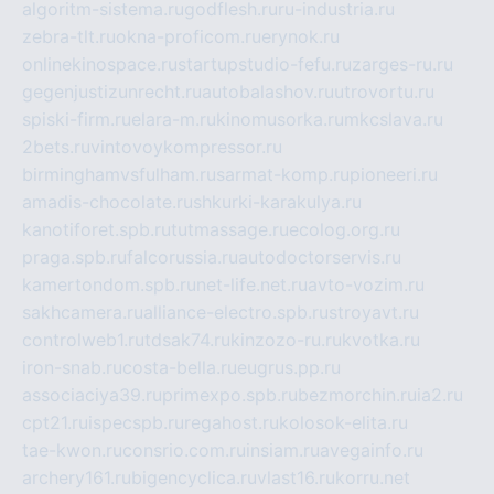
algoritm-sistema.ru
godflesh.ru
ru-industria.ru
zebra-tlt.ru
okna-proficom.ru
erynok.ru
onlinekinospace.ru
startupstudio-fefu.ru
zarges-ru.ru
gegenjustizunrecht.ru
autobalashov.ru
utrovortu.ru
spiski-firm.ru
elara-m.ru
kinomusorka.ru
mkcslava.ru
2bets.ru
vintovoykompressor.ru
birminghamvsfulham.ru
sarmat-komp.ru
pioneeri.ru
amadis-chocolate.ru
shkurki-karakulya.ru
kanotiforet.spb.ru
tutmassage.ru
ecolog.org.ru
praga.spb.ru
falcorussia.ru
autodoctorservis.ru
kamertondom.spb.ru
net-life.net.ru
avto-vozim.ru
sakhcamera.ru
alliance-electro.spb.ru
stroyavt.ru
controlweb1.ru
tdsak74.ru
kinzozo-ru.ru
kvotka.ru
iron-snab.ru
costa-bella.ru
eugrus.pp.ru
associaciya39.ru
primexpo.spb.ru
bezmorchin.ru
ia2.ru
cpt21.ru
ispecspb.ru
regahost.ru
kolosok-elita.ru
tae-kwon.ru
consrio.com.ru
insiam.ru
avegainfo.ru
archery161.ru
bigencyclica.ru
vlast16.ru
korru.net