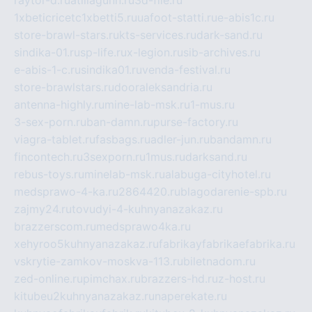
raytor-d.ru
atillagunn.ru
3d-file.ru
1xbeticricetc1xbetti5.ru
uafoot-statti.ru
e-abis1c.ru
store-brawl-stars.ru
kts-services.ru
dark-sand.ru
sindika-01.ru
sp-life.ru
x-legion.ru
sib-archives.ru
e-abis-1-c.ru
sindika01.ru
venda-festival.ru
store-brawlstars.ru
dooraleksandria.ru
antenna-highly.ru
mine-lab-msk.ru
1-mus.ru
3-sex-porn.ru
ban-damn.ru
purse-factory.ru
viagra-tablet.ru
fasbags.ru
adler-jun.ru
bandamn.ru
fincontech.ru
3sexporn.ru
1mus.ru
darksand.ru
rebus-toys.ru
minelab-msk.ru
alabuga-cityhotel.ru
medsprawo-4-ka.ru
2864420.ru
blagodarenie-spb.ru
zajmy24.ru
tovudyi-4-kuhnyanazakaz.ru
brazzerscom.ru
medsprawo4ka.ru
xehyroo5kuhnyanazakaz.ru
fabrikayfabrikaefabrika.ru
vskrytie-zamkov-moskva-113.ru
biletnadom.ru
zed-online.ru
pimchax.ru
brazzers-hd.ru
z-host.ru
kitubeu2kuhnyanazakaz.ru
naperekate.ru