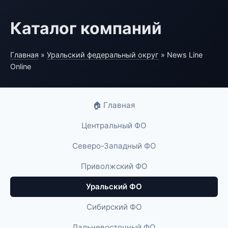
Каталог компаний
Главная
»
Уральский федеральный округ
» News Line
Online
🏠 Главная
Центральный ФО
Северо-Западный ФО
Приволжский ФО
Уральский ФО
Сибирский ФО
Дальневосточный ФО