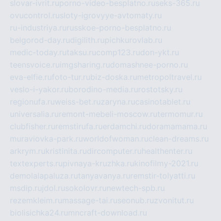
slovar-ivrit.ru
porno-video-besplatno.ru
seks-365.ru
ovucontrol.ru
sloty-igrovyye-avtomaty.ru
ru-industriya.ru
russkoe-porno-besplatno.ru
belgorod-day.ru
digilith.ru
pichkurovlab.ru
medic-today.ru
taksu.ru
comp123.ru
don-ykt.ru
teensvoice.ru
imgsharing.ru
domashnee-porno.ru
eva-elfie.ru
foto-tur.ru
biz-doska.ru
metropoltravel.ru
veslo-i-yakor.ru
borodino-media.ru
rostotsky.ru
regionufa.ru
weiss-bet.ru
zaryna.ru
casinotablet.ru
universalia.ru
remont-mebeli-moscow.ru
termomur.ru
clubfisher.ru
remstirufa.ru
erdamchi.ru
doramamama.ru
muraviovka-park.ru
worldofwoman.ru
clean-dreams.ru
arkrym.ru
kristinita.ru
dircomputer.ru
healthenter.ru
textexperts.ru
pivnaya-kruzhka.ru
kinofilmy-2021.ru
demolalapaluza.ru
tanyavanya.ru
remstir-tolyatti.ru
msdip.ru
jdol.ru
sokolovr.ru
newtech-spb.ru
rezemkleim.ru
massage-tai.ru
seonub.ru
zvonitut.ru
biolisichka24.ru
mncraft-download.ru