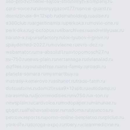
seo-prodvizhenie-sajtov-stroitelnyh-kompanij.ru
card-voice.ru
rulonnyygazon177.ru
snow-guard.ru
domizbrusa-9x12spb.ru
demaholding.ru
aalse.ru
a380club.ru
argentinamia.ru
perkoka.ru
movie-one.ru
perk-oka.ru
g-octopus.ru
sibarchives.ru
andreislyusar.ru
naruto-x.ru
pursefactory.ru
tor-lyubov-i-grom.ru
spayderhed-2022.ru
movieone.ru
evro-dez.ru
webamator.ru
ma-absolut1.ru
avtopomosch27.ru
nv-750.ru
news-plain.ru
nertansaga.ru
delanalad.ru
dizfiles.ru
youtubefree.ru
aria-family.ru
roadli.ru
planeta-samara.ru
mysmartbuy.ru
matrasy-kemerovo.ru
ashanet.ru
trade-farm.ru
dotcustoms.ru
domizbrusa9x12spb.ru
autodamp.ru
narasimha.ru
djcommodities.ru
nv750.ru
x-ton.ru
newsplain.ru
cardvoice.ru
modopaper.ru
manunae.ru
gbget.ru
alfeihavsalnassr.ru
madoma.ru
tajuncos.ru
petrovkasports.ru
porno-online-besplatno.ru
splclub.ru
york-life.ru
doroga-expo.ru
ribery.ru
cleanmedicine.ru