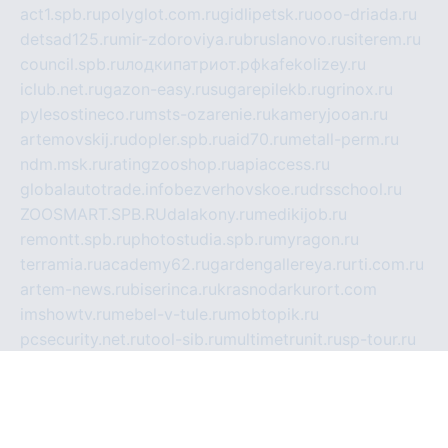
act1.spb.ru
polyglot.com.ru
gidlipetsk.ru
ooo-driada.ru
detsad125.ru
mir-zdoroviya.ru
bruslanovo.ru
siterem.ru
council.spb.ru
лодкипатриот.рф
kafekolizey.ru
iclub.net.ru
gazon-easy.ru
sugarepilekb.ru
grinox.ru
pylesostineco.ru
msts-ozarenie.ru
kameryjooan.ru
artemovskij.ru
dopler.spb.ru
aid70.ru
metall-perm.ru
ndm.msk.ru
ratingzooshop.ru
apiaccess.ru
globalautotrade.info
bezverhovskoe.ru
drsschool.ru
ZOOSMART.SPB.RU
dalakony.ru
medikijob.ru
remontt.spb.ru
photostudia.spb.ru
myragon.ru
terramia.ru
academy62.ru
gardengallereya.ru
rti.com.ru
artem-news.ru
biserinca.ru
krasnodarkurort.com
imshowtv.ru
mebel-v-tule.ru
mobtopik.ru
pcsecurity.net.ru
tool-sib.ru
multimetrunit.ru
sp-tour.ru
fan-cs.ru
santeh-russia.ru
symbian9.net.ru
DSHAIR.RU
tmmotors.spb.ru
xjocuricopii.com
musavtomat.msk.ru
obustrojdom.ru
sovetcik.ru
ybaranovskaya.ru
ppknews.ru
cult-alshei.ru
JAPANRUSSIA.RU