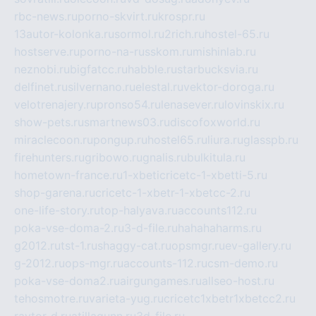
rbc-news.ru
porno-skvirt.ru
krospr.ru
13autor-kolonka.ru
sormol.ru
2rich.ru
hostel-65.ru
hostserve.ru
porno-na-russkom.ru
mishinlab.ru
neznobi.ru
bigfatcc.ru
habble.ru
starbucksvia.ru
delfinet.ru
silvernano.ru
elestal.ru
vektor-doroga.ru
velotrenajery.ru
pronso54.ru
lenasever.ru
lovinskix.ru
show-pets.ru
smartnews03.ru
discofoxworld.ru
miraclecoon.ru
pongup.ru
hostel65.ru
liura.ru
glasspb.ru
firehunters.ru
gribowo.ru
gnalis.ru
bulkitula.ru
hometown-france.ru
1-xbeticricetc-1-xbetti-5.ru
shop-garena.ru
cricetc-1-xbetr-1-xbetcc-2.ru
one-life-story.ru
top-halyava.ru
accounts112.ru
poka-vse-doma-2.ru
3-d-file.ru
hahahaharms.ru
g2012.ru
tst-1.ru
shaggy-cat.ru
opsmgr.ru
ev-gallery.ru
g-2012.ru
ops-mgr.ru
accounts-112.ru
csm-demo.ru
poka-vse-doma2.ru
airgungames.ru
allseo-host.ru
tehosmotre.ru
varieta-yug.ru
cricetc1xbetr1xbetcc2.ru