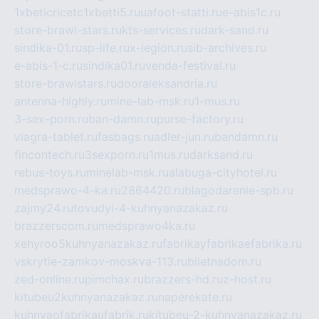
1xbeticricetc1xbetti5.ru
uafoot-statti.ru
e-abis1c.ru
store-brawl-stars.ru
kts-services.ru
dark-sand.ru
sindika-01.ru
sp-life.ru
x-legion.ru
sib-archives.ru
e-abis-1-c.ru
sindika01.ru
venda-festival.ru
store-brawlstars.ru
dooraleksandria.ru
antenna-highly.ru
mine-lab-msk.ru
1-mus.ru
3-sex-porn.ru
ban-damn.ru
purse-factory.ru
viagra-tablet.ru
fasbags.ru
adler-jun.ru
bandamn.ru
fincontech.ru
3sexporn.ru
1mus.ru
darksand.ru
rebus-toys.ru
minelab-msk.ru
alabuga-cityhotel.ru
medsprawo-4-ka.ru
2864420.ru
blagodarenie-spb.ru
zajmy24.ru
tovudyi-4-kuhnyanazakaz.ru
brazzerscom.ru
medsprawo4ka.ru
xehyroo5kuhnyanazakaz.ru
fabrikayfabrikaefabrika.ru
vskrytie-zamkov-moskva-113.ru
biletnadom.ru
zed-online.ru
pimchax.ru
brazzers-hd.ru
z-host.ru
kitubeu2kuhnyanazakaz.ru
naperekate.ru
kuhnyaofabrikaufabrik.ru
kitubeu-2-kuhnyanazakaz.ru