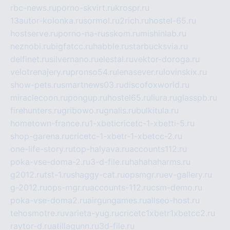
rbc-news.ru
porno-skvirt.ru
krospr.ru
13autor-kolonka.ru
sormol.ru
2rich.ru
hostel-65.ru
hostserve.ru
porno-na-russkom.ru
mishinlab.ru
neznobi.ru
bigfatcc.ru
habble.ru
starbucksvia.ru
delfinet.ru
silvernano.ru
elestal.ru
vektor-doroga.ru
velotrenajery.ru
pronso54.ru
lenasever.ru
lovinskix.ru
show-pets.ru
smartnews03.ru
discofoxworld.ru
miraclecoon.ru
pongup.ru
hostel65.ru
liura.ru
glasspb.ru
firehunters.ru
gribowo.ru
gnalis.ru
bulkitula.ru
hometown-france.ru
1-xbeticricetc-1-xbetti-5.ru
shop-garena.ru
cricetc-1-xbetr-1-xbetcc-2.ru
one-life-story.ru
top-halyava.ru
accounts112.ru
poka-vse-doma-2.ru
3-d-file.ru
hahahaharms.ru
g2012.ru
tst-1.ru
shaggy-cat.ru
opsmgr.ru
ev-gallery.ru
g-2012.ru
ops-mgr.ru
accounts-112.ru
csm-demo.ru
poka-vse-doma2.ru
airgungames.ru
allseo-host.ru
tehosmotre.ru
varieta-yug.ru
cricetc1xbetr1xbetcc2.ru
raytor-d.ru
atillagunn.ru
3d-file.ru