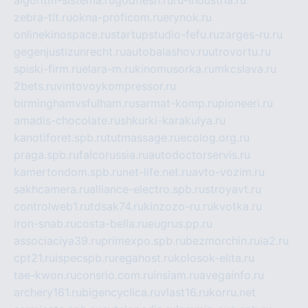
zebra-tlt.ru
okna-proficom.ru
erynok.ru
onlinekinospace.ru
startupstudio-fefu.ru
zarges-ru.ru
gegenjustizunrecht.ru
autobalashov.ru
utrovortu.ru
spiski-firm.ru
elara-m.ru
kinomusorka.ru
mkcslava.ru
2bets.ru
vintovoykompressor.ru
birminghamvsfulham.ru
sarmat-komp.ru
pioneeri.ru
amadis-chocolate.ru
shkurki-karakulya.ru
kanotiforet.spb.ru
tutmassage.ru
ecolog.org.ru
praga.spb.ru
falcorussia.ru
autodoctorservis.ru
kamertondom.spb.ru
net-life.net.ru
avto-vozim.ru
sakhcamera.ru
alliance-electro.spb.ru
stroyavt.ru
controlweb1.ru
tdsak74.ru
kinzozo-ru.ru
kvotka.ru
iron-snab.ru
costa-bella.ru
eugrus.pp.ru
associaciya39.ru
primexpo.spb.ru
bezmorchin.ru
ia2.ru
cpt21.ru
ispecspb.ru
regahost.ru
kolosok-elita.ru
tae-kwon.ru
consrio.com.ru
insiam.ru
avegainfo.ru
archery161.ru
bigencyclica.ru
vlast16.ru
korru.net