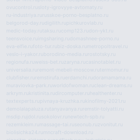
ovucontrol.ru
sloty-igrovyye-avtomaty.ru
ru-industriya.ru
russkoe-porno-besplatno.ru
belgorod-day.ru
digilith.ru
pichkurovlab.ru
medic-today.ru
taksu.ru
comp123.ru
don-ykt.ru
teensvoice.ru
imgsharing.ru
domashnee-porno.ru
eva-elfie.ru
foto-tur.ru
biz-doska.ru
metropoltravel.ru
veslo-i-yakor.ru
borodino-media.ru
rostotsky.ru
regionufa.ru
weiss-bet.ru
zaryna.ru
casinotablet.ru
universalia.ru
remont-mebeli-moscow.ru
termomur.ru
clubfisher.ru
remstirufa.ru
erdamchi.ru
doramamama.ru
muraviovka-park.ru
worldofwoman.ru
clean-dreams.ru
arkrym.ru
kristinita.ru
dircomputer.ru
healthenter.ru
textexperts.ru
pivnaya-kruzhka.ru
kinofilmy-2021.ru
demolalapaluza.ru
tanyavanya.ru
remstir-tolyatti.ru
msdip.ru
jdol.ru
sokolovr.ru
newtech-spb.ru
rezemkleim.ru
massage-tai.ru
seonub.ru
zvonitut.ru
biolisichka24.ru
mncraft-download.ru
algoritm-sistema.ru
godflesh.ru
ru-industria.ru