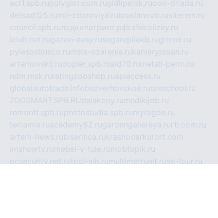
act1.spb.ru
polyglot.com.ru
gidlipetsk.ru
ooo-driada.ru
detsad125.ru
mir-zdoroviya.ru
bruslanovo.ru
siterem.ru
council.spb.ru
лодкипатриот.рф
kafekolizey.ru
iclub.net.ru
gazon-easy.ru
sugarepilekb.ru
grinox.ru
pylesostineco.ru
msts-ozarenie.ru
kameryjooan.ru
artemovskij.ru
dopler.spb.ru
aid70.ru
metall-perm.ru
ndm.msk.ru
ratingzooshop.ru
apiaccess.ru
globalautotrade.info
bezverhovskoe.ru
drsschool.ru
ZOOSMART.SPB.RU
dalakony.ru
medikijob.ru
remontt.spb.ru
photostudia.spb.ru
myragon.ru
terramia.ru
academy62.ru
gardengallereya.ru
rti.com.ru
artem-news.ru
biserinca.ru
krasnodarkurort.com
imshowtv.ru
mebel-v-tule.ru
mobtopik.ru
pcsecurity.net.ru
tool-sib.ru
multimetrunit.ru
sp-tour.ru
fan-cs.ru
santeh-russia.ru
symbian9.net.ru
DSHAIR.RU
tmmotors.spb.ru
xjocuricopii.com
musavtomat.msk.ru
obustrojdom.ru
sovetcik.ru
ybaranovskaya.ru
ppknews.ru
cult-alshei.ru
JAPANRUSSIA.RU