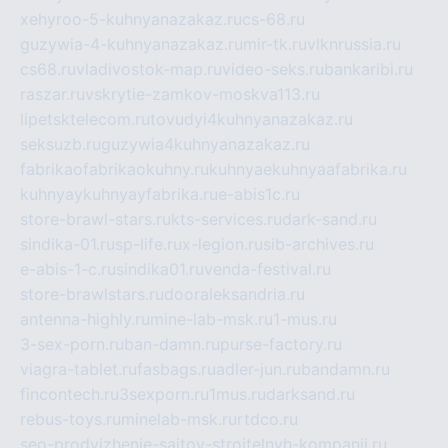
xehyroo-5-kuhnyanazakaz.ru
cs-68.ru
guzywia-4-kuhnyanazakaz.ru
mir-tk.ru
vlknrussia.ru
cs68.ru
vladivostok-map.ru
video-seks.ru
bankaribi.ru
raszar.ru
vskrytie-zamkov-moskva113.ru
lipetsktelecom.ru
tovudyi4kuhnyanazakaz.ru
seksuzb.ru
guzywia4kuhnyanazakaz.ru
fabrikaofabrikaokuhny.ru
kuhnyaekuhnyaafabrika.ru
kuhnyaykuhnyayfabrika.ru
e-abis1c.ru
store-brawl-stars.ru
kts-services.ru
dark-sand.ru
sindika-01.ru
sp-life.ru
x-legion.ru
sib-archives.ru
e-abis-1-c.ru
sindika01.ru
venda-festival.ru
store-brawlstars.ru
dooraleksandria.ru
antenna-highly.ru
mine-lab-msk.ru
1-mus.ru
3-sex-porn.ru
ban-damn.ru
purse-factory.ru
viagra-tablet.ru
fasbags.ru
adler-jun.ru
bandamn.ru
fincontech.ru
3sexporn.ru
1mus.ru
darksand.ru
rebus-toys.ru
minelab-msk.ru
rtdco.ru
seo-prodvizhenie-sajtov-stroitelnyh-kompanij.ru