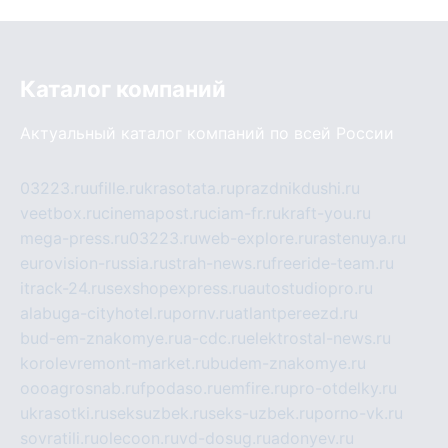
Каталог компаний
Актуальный каталог компаний по всей России
03223.ru
ufille.ru
krasotata.ru
prazdnikdushi.ru
veetbox.ru
cinemapost.ru
ciam-fr.ru
kraft-you.ru
mega-press.ru
03223.ru
web-explore.ru
rastenuya.ru
eurovision-russia.ru
strah-news.ru
freeride-team.ru
itrack-24.ru
sexshopexpress.ru
autostudiopro.ru
alabuga-cityhotel.ru
pornv.ru
atlantpereezd.ru
bud-em-znakomye.ru
a-cdc.ru
elektrostal-news.ru
korolevremont-market.ru
budem-znakomye.ru
oooagrosnab.ru
fpodaso.ru
emfire.ru
pro-otdelky.ru
ukrasotki.ru
seksuzbek.ru
seks-uzbek.ru
porno-vk.ru
sovratili.ru
olecoon.ru
vd-dosug.ru
adonyev.ru