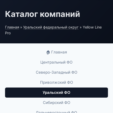
Каталог компаний
Главная
»
Уральский федеральный округ
» Yellow Line
Pro
🏠 Главная
Центральный ФО
Северо-Западный ФО
Приволжский ФО
Уральский ФО
Сибирский ФО
Дальневосточный ФО