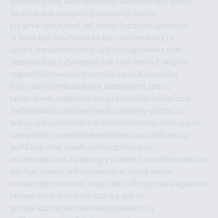
sarmiento.spb.su
extelopedia.ru
lammin-suo.spb.ru
iskatour.spb.ru
snpi.org.ru
running-line.ru
krygeva-spa.ru
chel.net.ru
rust-loco.ru
dugshop.ru
hl-beta.spb.ru
school494.spb.ru
mymubaby.ru
epoha-metalband.ru
ngr.spb.ru
rusgosnews.com
dieselvostok.ru
24hostel.msk.ru
w-dev.ru
f-ship.ru
regsmi.ru
filmnetwork.ru
malinasp.ru
kinosvin.ru
h2o-salon.ru
malutkayork.ru
deltaprim.spb.ru
tango-perm.ru
gooddir.ru
sgv.su
multiki-online.com
webkrasotki.com
cherinvest.ru
detskiy-ostrov.ru
ankou.spb.ru
alvesta1.ru
pdf-creator.ru
nix-files.org.ru
sakhatoday.ru
elektrikersymboler.ru
sputnikyes.ru
golf2club.msk.ru
aeforums.ru
zallclub.ru
multimodal.msk.ru
habaigry.ru
haikko.ru
sobakopedia.ru
isz-fest.ru
ewnc.info
screensaver-clock.net.ru
volnav.spb.ru
comnat.ru
npf.net.ru
7bit.pp.ru
kalugatur.ru
tesiaes.ru
card.com.ru
kazanka.spb.ru
gildiya-kuznecov.ru
kameryboavision.ru