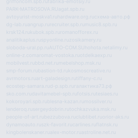
griffoncom.spb.ru
fabrika-emotsiy.ru
PARK-MATROSOVA.RU
agat.spb.ru
avtoyurist-moskva1.ru
hardware.org.ru
схема-авто.рф
dg-lab.ru
angrup.ru
recruiter.spb.ru
music8.spb.ru
krsk124.ru
kubok.spb.ru
romanofforex.ru
analitikaplus.ru
spyonline.ru
zosikamery.ru
sloboda-ural.pp.ru
AUTO-COM.SU
hohota.net
alimy.ru
online-z.com
aromat-vostoka.ru
otdelkaexp.ru
mobilvest.ru
bbd.net.ru
mebelshop.msk.ru
smp-forum.ru
bastion-td.ru
kosmoscreative.ru
avrmotors.ru
art-galadesign.ru
tiffany-c.ru
ecostep-samara.ru
d-p.spb.ru
галактика73.рф
sko.com.ru
davitamebel-spb.ru
fotsis.ru
tesiaes.ru
kokoroyari.spb.ru
blesna-kazan.ru
mossilver.ru
lenderoq.ru
sergeydobrin.ru
tochkazvuka.msk.ru
people-of-art.ru
bezzubova.ru
clubtibet.ru
orior-aks.ru
dynamoauto.ru
szk-favorit.ru
carlines.ru
flatnsk.ru
kingbolenskaner.ru
alex-motor.ru
astroline.net.ru