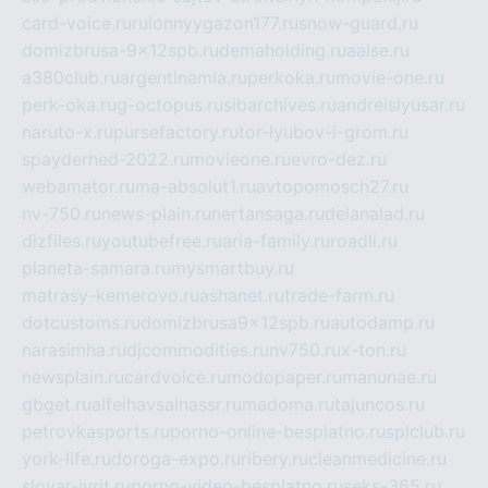
card-voice.ru
rulonnyygazon177.ru
snow-guard.ru
domizbrusa-9x12spb.ru
demaholding.ru
aalse.ru
a380club.ru
argentinamia.ru
perkoka.ru
movie-one.ru
perk-oka.ru
g-octopus.ru
sibarchives.ru
andreislyusar.ru
naruto-x.ru
pursefactory.ru
tor-lyubov-i-grom.ru
spayderhed-2022.ru
movieone.ru
evro-dez.ru
webamator.ru
ma-absolut1.ru
avtopomosch27.ru
nv-750.ru
news-plain.ru
nertansaga.ru
delanalad.ru
dizfiles.ru
youtubefree.ru
aria-family.ru
roadli.ru
planeta-samara.ru
mysmartbuy.ru
matrasy-kemerovo.ru
ashanet.ru
trade-farm.ru
dotcustoms.ru
domizbrusa9x12spb.ru
autodamp.ru
narasimha.ru
djcommodities.ru
nv750.ru
x-ton.ru
newsplain.ru
cardvoice.ru
modopaper.ru
manunae.ru
gbget.ru
alfeihavsalnassr.ru
madoma.ru
tajuncos.ru
petrovkasports.ru
porno-online-besplatno.ru
splclub.ru
york-life.ru
doroga-expo.ru
ribery.ru
cleanmedicine.ru
slovar-ivrit.ru
porno-video-besplatno.ru
seks-365.ru