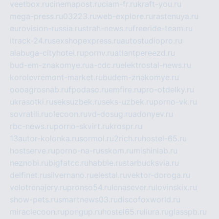
veetbox.ru
cinemapost.ru
ciam-fr.ru
kraft-you.ru
mega-press.ru
03223.ru
web-explore.ru
rastenuya.ru
eurovision-russia.ru
strah-news.ru
freeride-team.ru
itrack-24.ru
sexshopexpress.ru
autostudiopro.ru
alabuga-cityhotel.ru
pornv.ru
atlantpereezd.ru
bud-em-znakomye.ru
a-cdc.ru
elektrostal-news.ru
korolevremont-market.ru
budem-znakomye.ru
oooagrosnab.ru
fpodaso.ru
emfire.ru
pro-otdelky.ru
ukrasotki.ru
seksuzbek.ru
seks-uzbek.ru
porno-vk.ru
sovratili.ru
olecoon.ru
vd-dosug.ru
adonyev.ru
rbc-news.ru
porno-skvirt.ru
krospr.ru
13autor-kolonka.ru
sormol.ru
2rich.ru
hostel-65.ru
hostserve.ru
porno-na-russkom.ru
mishinlab.ru
neznobi.ru
bigfatcc.ru
habble.ru
starbucksvia.ru
delfinet.ru
silvernano.ru
elestal.ru
vektor-doroga.ru
velotrenajery.ru
pronso54.ru
lenasever.ru
lovinskix.ru
show-pets.ru
smartnews03.ru
discofoxworld.ru
miraclecoon.ru
pongup.ru
hostel65.ru
liura.ru
glasspb.ru