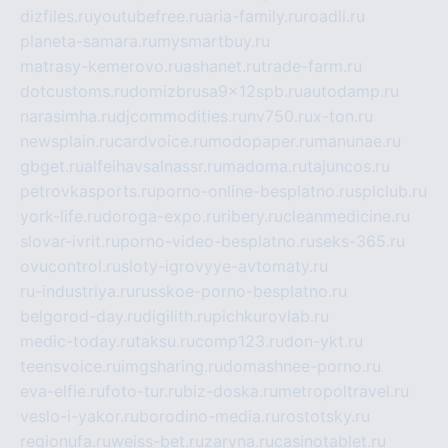
dizfiles.ru
youtubefree.ru
aria-family.ru
roadli.ru
planeta-samara.ru
mysmartbuy.ru
matrasy-kemerovo.ru
ashanet.ru
trade-farm.ru
dotcustoms.ru
domizbrusa9x12spb.ru
autodamp.ru
narasimha.ru
djcommodities.ru
nv750.ru
x-ton.ru
newsplain.ru
cardvoice.ru
modopaper.ru
manunae.ru
gbget.ru
alfeihavsalnassr.ru
madoma.ru
tajuncos.ru
petrovkasports.ru
porno-online-besplatno.ru
splclub.ru
york-life.ru
doroga-expo.ru
ribery.ru
cleanmedicine.ru
slovar-ivrit.ru
porno-video-besplatno.ru
seks-365.ru
ovucontrol.ru
sloty-igrovyye-avtomaty.ru
ru-industriya.ru
russkoe-porno-besplatno.ru
belgorod-day.ru
digilith.ru
pichkurovlab.ru
medic-today.ru
taksu.ru
comp123.ru
don-ykt.ru
teensvoice.ru
imgsharing.ru
domashnee-porno.ru
eva-elfie.ru
foto-tur.ru
biz-doska.ru
metropoltravel.ru
veslo-i-yakor.ru
borodino-media.ru
rostotsky.ru
regionufa.ru
weiss-bet.ru
zaryna.ru
casinotablet.ru