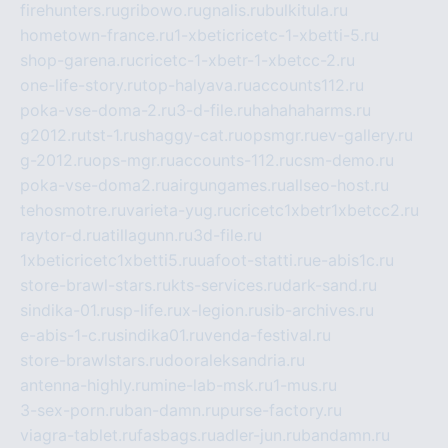
firehunters.ru
gribowo.ru
gnalis.ru
bulkitula.ru
hometown-france.ru
1-xbeticricetc-1-xbetti-5.ru
shop-garena.ru
cricetc-1-xbetr-1-xbetcc-2.ru
one-life-story.ru
top-halyava.ru
accounts112.ru
poka-vse-doma-2.ru
3-d-file.ru
hahahaharms.ru
g2012.ru
tst-1.ru
shaggy-cat.ru
opsmgr.ru
ev-gallery.ru
g-2012.ru
ops-mgr.ru
accounts-112.ru
csm-demo.ru
poka-vse-doma2.ru
airgungames.ru
allseo-host.ru
tehosmotre.ru
varieta-yug.ru
cricetc1xbetr1xbetcc2.ru
raytor-d.ru
atillagunn.ru
3d-file.ru
1xbeticricetc1xbetti5.ru
uafoot-statti.ru
e-abis1c.ru
store-brawl-stars.ru
kts-services.ru
dark-sand.ru
sindika-01.ru
sp-life.ru
x-legion.ru
sib-archives.ru
e-abis-1-c.ru
sindika01.ru
venda-festival.ru
store-brawlstars.ru
dooraleksandria.ru
antenna-highly.ru
mine-lab-msk.ru
1-mus.ru
3-sex-porn.ru
ban-damn.ru
purse-factory.ru
viagra-tablet.ru
fasbags.ru
adler-jun.ru
bandamn.ru