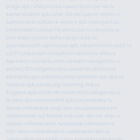
praga.spb.ru
falcorussia.ru
autodoctorservis.ru
kamertondom.spb.ru
net-life.net.ru
avto-vozim.ru
sakhcamera.ru
alliance-electro.spb.ru
stroyavt.ru
controlweb1.ru
tdsak74.ru
kinzozo-ru.ru
kvotka.ru
iron-snab.ru
costa-bella.ru
eugrus.pp.ru
associaciya39.ru
primexpo.spb.ru
bezmorchin.ru
ia2.ru
cpt21.ru
ispecspb.ru
regahost.ru
kolosok-elita.ru
tae-kwon.ru
consrio.com.ru
insiam.ru
avegainfo.ru
archery161.ru
bigencyclica.ru
vlast16.ru
korru.net
sarmiento.spb.su
extelopedia.ru
lammin-suo.spb.ru
iskatour.spb.ru
snpi.org.ru
running-line.ru
krygeva-spa.ru
chel.net.ru
rust-loco.ru
dugshop.ru
hl-beta.spb.ru
school494.spb.ru
mymubaby.ru
epoha-metalband.ru
ngr.spb.ru
rusgosnews.com
dieselvostok.ru
24hostel.msk.ru
w-dev.ru
f-ship.ru
regsmi.ru
filmnetwork.ru
malinasp.ru
kinosvin.ru
h2o-salon.ru
malutkayork.ru
deltaprim.spb.ru
tango-perm.ru
gooddir.ru
sgv.su
multiki-online.com