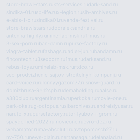
store-brawl-stars.ru
kts-services.ru
dark-sand.ru
sindika-01.ru
sp-life.ru
x-legion.ru
sib-archives.ru
e-abis-1-c.ru
sindika01.ru
venda-festival.ru
store-brawlstars.ru
dooraleksandria.ru
antenna-highly.ru
mine-lab-msk.ru
1-mus.ru
3-sex-porn.ru
ban-damn.ru
purse-factory.ru
viagra-tablet.ru
fasbags.ru
adler-jun.ru
bandamn.ru
fincontech.ru
3sexporn.ru
1mus.ru
darksand.ru
rebus-toys.ru
minelab-msk.ru
rtdco.ru
seo-prodvizhenie-sajtov-stroitelnyh-kompanij.ru
card-voice.ru
rulonnyygazon177.ru
snow-guard.ru
domizbrusa-9x12spb.ru
demaholding.ru
aalse.ru
a380club.ru
argentinamia.ru
perkoka.ru
movie-one.ru
perk-oka.ru
g-octopus.ru
sibarchives.ru
andreislyusar.ru
naruto-x.ru
pursefactory.ru
tor-lyubov-i-grom.ru
spayderhed-2022.ru
movieone.ru
evro-dez.ru
webamator.ru
ma-absolut1.ru
avtopomosch27.ru
nv-750.ru
news-plain.ru
nertansaga.ru
delanalad.ru