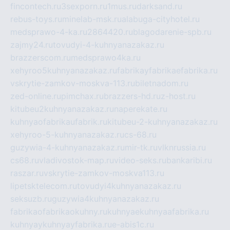
fincontech.ru
3sexporn.ru
1mus.ru
darksand.ru
rebus-toys.ru
minelab-msk.ru
alabuga-cityhotel.ru
medsprawo-4-ka.ru
2864420.ru
blagodarenie-spb.ru
zajmy24.ru
tovudyi-4-kuhnyanazakaz.ru
brazzerscom.ru
medsprawo4ka.ru
xehyroo5kuhnyanazakaz.ru
fabrikayfabrikaefabrika.ru
vskrytie-zamkov-moskva-113.ru
biletnadom.ru
zed-online.ru
pimchax.ru
brazzers-hd.ru
z-host.ru
kitubeu2kuhnyanazakaz.ru
naperekate.ru
kuhnyaofabrikaufabrik.ru
kitubeu-2-kuhnyanazakaz.ru
xehyroo-5-kuhnyanazakaz.ru
cs-68.ru
guzywia-4-kuhnyanazakaz.ru
mir-tk.ru
vlknrussia.ru
cs68.ru
vladivostok-map.ru
video-seks.ru
bankaribi.ru
raszar.ru
vskrytie-zamkov-moskva113.ru
lipetsktelecom.ru
tovudyi4kuhnyanazakaz.ru
seksuzb.ru
guzywia4kuhnyanazakaz.ru
fabrikaofabrikaokuhny.ru
kuhnyaekuhnyaafabrika.ru
kuhnyaykuhnyayfabrika.ru
e-abis1c.ru