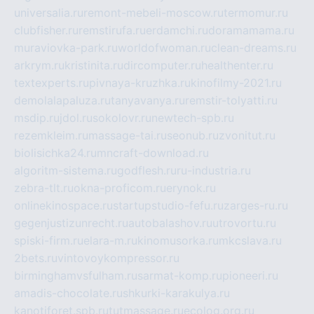
universalia.ru
remont-mebeli-moscow.ru
termomur.ru
clubfisher.ru
remstirufa.ru
erdamchi.ru
doramamama.ru
muraviovka-park.ru
worldofwoman.ru
clean-dreams.ru
arkrym.ru
kristinita.ru
dircomputer.ru
healthenter.ru
textexperts.ru
pivnaya-kruzhka.ru
kinofilmy-2021.ru
demolalapaluza.ru
tanyavanya.ru
remstir-tolyatti.ru
msdip.ru
jdol.ru
sokolovr.ru
newtech-spb.ru
rezemkleim.ru
massage-tai.ru
seonub.ru
zvonitut.ru
biolisichka24.ru
mncraft-download.ru
algoritm-sistema.ru
godflesh.ru
ru-industria.ru
zebra-tlt.ru
okna-proficom.ru
erynok.ru
onlinekinospace.ru
startupstudio-fefu.ru
zarges-ru.ru
gegenjustizunrecht.ru
autobalashov.ru
utrovortu.ru
spiski-firm.ru
elara-m.ru
kinomusorka.ru
mkcslava.ru
2bets.ru
vintovoykompressor.ru
birminghamvsfulham.ru
sarmat-komp.ru
pioneeri.ru
amadis-chocolate.ru
shkurki-karakulya.ru
kanotiforet.spb.ru
tutmassage.ru
ecolog.org.ru