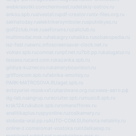
webkrasotki.com
cherinvest.ru
detskiy-ostrov.ru
ankou.spb.ru
alvesta1.ru
pdf-creator.ru
nix-files.org.ru
sakhatoday.ru
elektrikersymboler.ru
sputnikyes.ru
golf2club.msk.ru
aeforums.ru
zallclub.ru
multimodal.msk.ru
habaigry.ru
haikko.ru
sobakopedia.ru
isz-fest.ru
ewnc.info
screensaver-clock.net.ru
volnav.spb.ru
comnat.ru
npf.net.ru
7bit.pp.ru
kalugatur.ru
tesiaes.ru
card.com.ru
kazanka.spb.ru
gildiya-kuznecov.ru
kameryboavision.ru
griffoncom.spb.ru
fabrika-emotsiy.ru
PARK-MATROSOVA.RU
agat.spb.ru
avtoyurist-moskva1.ru
hardware.org.ru
схема-авто.рф
dg-lab.ru
angrup.ru
recruiter.spb.ru
music8.spb.ru
krsk124.ru
kubok.spb.ru
romanofforex.ru
analitikaplus.ru
spyonline.ru
zosikamery.ru
sloboda-ural.pp.ru
AUTO-COM.SU
hohota.net
alimy.ru
online-z.com
aromat-vostoka.ru
otdelkaexp.ru
mobilvest.ru
bbd.net.ru
mebelshop.msk.ru