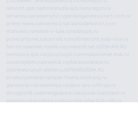
ZOOSMART.SPB.RU
dalakony.ru
medikijob.ru
remontt.spb.ru
photostudia.spb.ru
myragon.ru
terramia.ru
academy62.ru
gardengallereya.ru
rti.com.ru
artem-news.ru
biserinca.ru
krasnodarkurort.com
imshowtv.ru
mebel-v-tule.ru
mobtopik.ru
pcsecurity.net.ru
tool-sib.ru
multimetrunit.ru
sp-tour.ru
fan-cs.ru
santeh-russia.ru
symbian9.net.ru
DSHAIR.RU
tmmotors.spb.ru
xjocuricopii.com
musavtomat.msk.ru
obustrojdom.ru
sovetcik.ru
ybaranovskaya.ru
ppknews.ru
cult-alshei.ru
JAPANRUSSIA.RU
proekciyamebel.ru
imper-finans.ru
rim.org.ru
glamourai.ru
brassminus.ru
zabor-pro.ru
ftn.pp.ru
dorogoe58.ru
laimengpacker.ru
kuzova-zapchasti.ru
sageerp.ru
taxodrom.ru
dsrazvitie.ru
hardcity.net.ru
ratinghomegames.ru
topservice25.ru
gubernyan.ru
gtglasslined.ru
ii4.ru
tssport.spb.ru
andorra24.com
blackwallstreet.ru
oboimos.ru
optim-doors.com.ru
ikuch.ru
nycr.org.ru
npa21.ru
vremya-ch.spb.ru