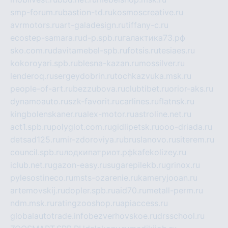
smp-forum.ru
bastion-td.ru
kosmoscreative.ru
avrmotors.ru
art-galadesign.ru
tiffany-c.ru
ecostep-samara.ru
d-p.spb.ru
галактика73.рф
sko.com.ru
davitamebel-spb.ru
fotsis.ru
tesiaes.ru
kokoroyari.spb.ru
blesna-kazan.ru
mossilver.ru
lenderoq.ru
sergeydobrin.ru
tochkazvuka.msk.ru
people-of-art.ru
bezzubova.ru
clubtibet.ru
orior-aks.ru
dynamoauto.ru
szk-favorit.ru
carlines.ru
flatnsk.ru
kingbolenskaner.ru
alex-motor.ru
astroline.net.ru
act1.spb.ru
polyglot.com.ru
gidlipetsk.ru
ooo-driada.ru
detsad125.ru
mir-zdoroviya.ru
bruslanovo.ru
siterem.ru
council.spb.ru
лодкипатриот.рф
kafekolizey.ru
iclub.net.ru
gazon-easy.ru
sugarepilekb.ru
grinox.ru
pylesostineco.ru
msts-ozarenie.ru
kameryjooan.ru
artemovskij.ru
dopler.spb.ru
aid70.ru
metall-perm.ru
ndm.msk.ru
ratingzooshop.ru
apiaccess.ru
globalautotrade.info
bezverhovskoe.ru
drsschool.ru